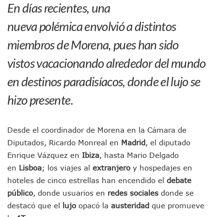
En días recientes, una
IMSS Invierte 12.6 MDP En Remodelar Urgencias Del Hospita
En Abril 2027 Terminarán El Centro Regional De Autismo En
nueva polémica envolvió a distintos
Puerto Vallarta Fortalece Su Promoción En California Con 
miembros de Morena, pues han sido
Accidente En Un RZR, Principal Hipótesis Por La Muerte D
Este Viernes, Lemus Inaugurará El Sistema De Electromovil
vistos vacacionando alrededor del mundo
Nidos De Lluvia Busca Beneficiar A 100 Familias De Puerto 
Morena Cierra Filas Por La Defensa Del Agua De Calidad En
en destinos paradisíacos, donde el lujo se
Hallazgo De Yareli Colmenares Tovar Eleva A 4 Cuerpos En
Regresa A Puerto Vallarta La Premiación Nacional De La L
hizo presente.
Ra Aguilar Acompaña A Cientos De Familias En Las Pasead
Oleaje Y Riesgo Por Cocodrilos Mantienen Restricciones En
“Kato” Supera El Abandono Y Comienza Una Nueva Vida Co
Desde el coordinador de Morena en la Cámara de
México Necesitaba 600 Mil Empleos; Solo Generó 262 Mil
Diputados, Ricardo Monreal en
Madrid
, el diputado
Poderoso Terremoto Destruye Edificios Y Puentes En Jap
Enrique Vázquez en
Ibiza
, hasta Mario Delgado
Munguía Es El Sexto Mejor Alcalde De Jalisco, Según Statis
en
Lisboa
; los viajes al
extranjero
y hospedajes en
ATM Incorpora 20 Nuevos Camiones Al Corredor Bahía De 
Colectivos Piden A Lemus Más Ministerios Públicos Para Pu
hoteles de cinco estrellas han encendido el
debate
Avenida Federación En Puerto Vallarta Registra 80% De A
público
, donde usuarios en
redes sociales
donde se
Caída De “El Mencho” Elevó Percepción De Inseguridad En 
destacó que el
lujo
opacó la
austeridad
que promueve
Mercado Vallarta Incluye Reúne A Emprendedores Locales E