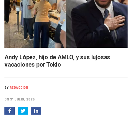
Bruno Blancas Lleva El Mensaje De La Cuarta Transformaci
Liberan 180 Crías De Iguana Verde En El Estero El Salado P
Puerto Vallarta Participa En Los PriceAgencies Awards 20
Ofrecerán Asesoría Jurídica Gratuita En Puerto Vallarta 
Juan Solís E Iris Torres Buscan Integrar La Planilla Del PAN 
Realizan Operativo Preventivo En Seis Colonias Del Centro 
Arquitecto Luis Munguía Reconoce La Labor Del Personal De
Semana Lluviosa Para Puerto Vallarta Con Tormentas Y Am
Voces Del Orgullo Distingue A Referentes De La Comunida
Andy López, hijo de AMLO, y sus lujosas
Partido Verde Conforma Su 12.º “Ejército Del Verde” En L
vacaciones por Tokio
Buques Mexicanos Parten A Venezuela Con 718 Toneladas
Nuevo Transporte Eléctrico En Puerto Vallarta: Rutas, Hora
En Vallarta, Todos Los Camiones Deben De Tener Aire Aco
Centro De Autismo Es Un Parteaguas Para Vallarta Y Jalisc
BY
REDACCIÓN
Lluvias Y Oleaje Elevado Marcarán El Fin De Semana En Pue
Jóvenes En Movimiento Jalisco Renueva Su Dirigencia Ru
ON 31 JULIO, 2025
En PV Encabezan Preferencias Morena Y Juan Carlos Cast
Pancho López; En La Mira Del Comité Nacional Del PAN
Cae El “R1”, Presunto Autor Intelectual Del Homicidio De 
Muere Manolo Solo, Actor De “El Laberinto Del Fauno”, A L
Citan A Siete Integrantes De La Semar Por Investigación Por