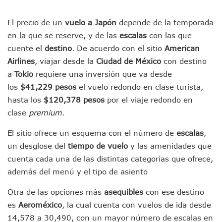
Videos De Presunto Convoy Armado Desatan Operativo En 
Playa Las Cocinas: Retiran Concesión Y Anuncian Plan De 
El precio de un
vuelo a Japón
depende de la temporada
Dr. Álvarez Zayas Dirige Plan De Salud Animal Y Prevenció
Por Desaparición Forzada, Expolicías De Nayarit Enfrentar
en la que se reserve, y de las
escalas
con las que
“El Mayo” Zambada Es Condenado A Morir En Prisión En E
cuente el
destino
. De acuerdo con el sitio
American
Orgullo Vallartense: Zhoemí Luévanos Competirá En El P
Airlines
, viajar desde la
Ciudad de México
con destino
Brigada Forense Brindará Atención A Familias De Persona
a
Tokio
requiere una inversión que va desde
Vecinos De Vallarta 500 Exponen Queja De Vialidades A Ju
los
$41,229 pesos
el vuelo redondo en clase turista,
Pelea De Extranjera Durante Función De “La Odisea” En Puer
hasta los
$120,378 pesos
por el viaje redondo en
Joven Esgrimista De Puerto Vallarta Asegura Lugar En El 
Llegan Camiones “oruga” A Puerto Vallarta Con Capacidad
clase
premium
.
Coordinan Operativo Para Las Tradicionales Paseadas 202
Monzón Mexicano Causará Lluvias Muy Fuertes En Jalisco 
El sitio ofrece un esquema con el número de
escalas
,
Acusado De Homicidio En El Tuito Permanecerá Un Año En 
un desglose del
tiempo de vuelo
y las amenidades que
Descartan Riesgo De Tsunami Para Puerto Vallarta Tras Sis
cuenta cada una de las distintas categorías que ofrece,
Donald Trump Asistirá A La Final Del Mundial 2026 Entre E
además del menú y el tipo de asiento
Retiran 10 Toneladas De Macroalga En Playa De Guayabito
Arranca Copa México De Clavados Zapopan 2026 En El Cen
Otra de las opciones más
asequibles
con ese destino
Munguía Analiza Pedir 100 MDP De Adelanto De Participac
es
Aeroméxico
, la cual cuenta con vuelos de ida desde
Bomberas De Vallarta Asistirán A Simposio Internacional 
14,578 a 30,490, con un mayor número de escalas en
Región Sanitaria VIII Activa Programa Para Menores Con Di