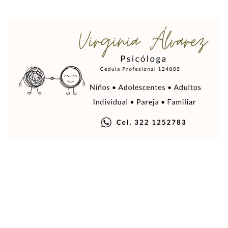
Mueren 8 Personas De Bahía De Banderas En Operativo Na
Personas Therian Convocan A Mega Convivio En Guadalaja
Unirse Vallarta: Horario De Atención De Oficina De Búsq
Localizan Y Liberan A Cuatro Personas Que Permanecían I
Ola De Calor Alcanzará Su Máximo Este Jueves En Jalisco,
Macro Desfogue De Tuberías Dejará Sin Agua A 150 Colonia
Sigue El Programa De Bacheo En Puerto Vallarta
Localizan A Menor Extraviada En La Nueva Central De Aut
Alumnos De “La Pesquera” Se Intoxican Tras Consumir Clo
Bruno Blancas Destaca Avances Legislativos Aprobados En
¡Qué Horror! Buscan Posible Fosa Clandestina En El Patio D
Melissa Madero Denuncia Despido De Su Personal Por Pres
Puerto Vallarta Presente En El Anuncio Del Plan Integral D
Miércoles De Ceniza: ¿Qué Significa La Cruz Que Se Pone E
Quiso Matar A Un Anciano Con Parkinson En Puerto Vallart
¡El Pitillal Vive Su Primera Feria Del Libro!
Quema Controlada En Atenguillo Busca Minimizar Riesgo D
Marx Arriaga Abandona Oficinas De La SEP Tras 100 Horas
100 Pacientes Oncológicos Piden No Cambiar A Enfermeros
“Paseo De La Fama” En Vallarta Genera Dudas Tras Visita De