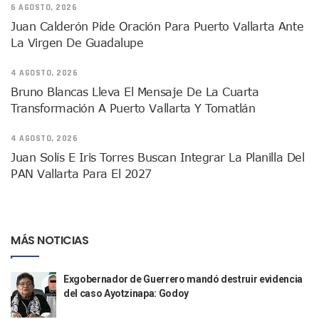
Lamenta Demolición De Finca Tradicional El Colegio De Arq
6 AGOSTO, 2026
Genera Críticas La Compra De 35 Nuevas Patrullas Para Pue
Juan Calderón Pide Oración Para Puerto Vallarta Ante
Alejandro, Julión Y Alfredito Darán Magna Serenata En La 
La Virgen De Guadalupe
Bloquean Acceso A Lancheros Y Pescadores En El Estero;
Recuerdan Contingencia Del Marigalante Con Reconocimi
4 AGOSTO, 2026
Vallarta Destaca En Competitividad Urbana Por Turismo, F
Bruno Blancas Lleva El Mensaje De La Cuarta
Peritajes Buscan Esclarecer Muerte De Regidora De Cabo 
Transformación A Puerto Vallarta Y Tomatlán
IDEFT Y Hotel De Puerto Vallarta Acuerdan Programa Para C
PAN Vallarta Distribuye 40 Paquetes De Artículos De Prim
4 AGOSTO, 2026
No Ha Pasado La Basura En 6 Días En La Colonia Villas Uni
Juan Solís E Iris Torres Buscan Integrar La Planilla Del
Convocan A Exposición Fotográfica Sobre El “domingo Negr
PAN Vallarta Para El 2027
Temporal De Lluvias Mantienen En Alerta A Vallarta; Llam
Ra Aguilar Recorre Rancho Nácar, Ojos De Agua Y Lomas De
Caen Más De 100 Personas Durante Operativo “Salvando V
Impulsa Juan Carlos Castro Almaguer Jornada Médica Grat
MÁS NOTICIAS
Indigentes Se Apoderan De Las Bancas Del Hospital Regiona
Vallarta: Aseguran Casi 200 Motocicletas En Operativos V
INFONAVIT Ampliará Horario De Atención En Bahía De Ba
Exgobernador de Guerrero mandó destruir evidencia
Urrutia Comunica Se Encuentra En Pausa Por Crecimiento
del caso Ayotzinapa: Godoy
Héctor Santana Anuncia Inspecciones Nocturnas A Motocic
Nayarit, Jalisco Y Otros 6 Estados Suspenden Clases Este 