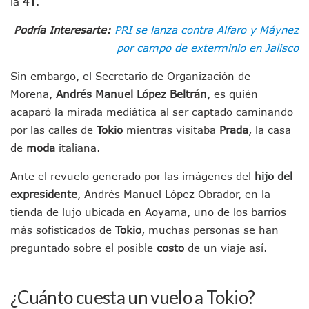
la
4T
.
Morenistas Imparten Taller En Puerto Vallarta
CEDHJ Señala Violaciones A Derechos De Víctima De Abuso
Podría Interesarte:
PRI se lanza contra Alfaro y Máynez
Ayutla Bajo Investigación Tras Reporte De Posible Cremato
por campo de exterminio en Jalisco
Maleza Crece En Camellones De La Principal Avenida Turíst
Lluvias E Inundaciones No Detienen El Transporte Público E
Sin embargo, el Secretario de Organización de
Bruno Blancas Reúne A Especialistas Para Analizar La Cons
Morena,
Andrés Manuel López Beltrán
, es quién
Entregan Aparato Auditivo A Don Juan Ramírez En Puerto Va
acaparó la mirada mediática al ser captado caminando
Juan Carlos Castro Realiza Asamblea Informativa En La Colo
Huracán En Formación Podría Generar Oleaje Elevado En L
por las calles de
Tokio
mientras visitaba
Prada
, la casa
Viajar A Puerto Vallarta Este Verano Puede Costar Hasta 2
de
moda
italiana.
Buscan Reducir Riesgos Por Cocodrilos En Playas De Puerto
Plantean “Ley Don Juanito” Al Diputado Federal Bruno Blan
Ante el revuelo generado por las imágenes del
hijo del
Vecinos De La Playita Reciben A Juan Carlos Castro
expresidente
, Andrés Manuel López Obrador, en la
Asesinan En Oaxaca Al Periodista Francisco Alejandro Leyv
tienda de lujo ubicada en Aoyama, uno de los barrios
Detienen A Cuatro Hombres Armados En Bucerías; Asegur
más sofisticados de
Tokio
, muchas personas se han
Yussara Canales Pide Transparencia Sobre Nuevo Vertedero
preguntado sobre el posible
costo
de un viaje así.
Adultos Mayores De Ixtapa Tendrán Una “Casa De Día” Re
Mujeres Recorren Calles De Ixtapa Para Identificar Proble
Bruno Blancas Convoca A Mesa De Análisis Para La Conserv
¿Cuánto cuesta un vuelo a Tokio?
CUCosta E IMSS Nayarit Avanzan En Acuerdos Para Ampliar