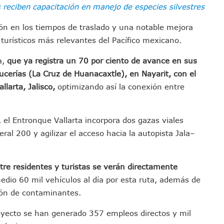
 reciben capacitación en manejo de especies silvestres
emodelar Urgencias Del Hospital 42 De Puerto Vallarta
 Centro Regional De Autismo En Puerto Vallarta
ión en los tiempos de traslado y una notable mejora
u Promoción En California Con Seminarios Turísticos
 turísticos más relevantes del Pacífico mexicano.
ipal Hipótesis Por La Muerte De Dos Jóvenes En El Río Ameca
a,
que ya registra un 70 por ciento de avance en sus
ará El Sistema De Electromovilidad En Puerto Vallarta
ucerías (La Cruz de Huanacaxtle), en Nayarit, con el
ciar A 100 Familias De Puerto Vallarta
larta, Jalisco,
optimizando así la conexión entre
Defensa Del Agua De Calidad En La Zona Metropolitana De Guadalajara
es Tovar Eleva A 4 Cuerpos Encontrados En El Río
el Entronque Vallarta incorpora dos gazas viales
a Premiación Nacional De La Liga Premier FMF
ral 200 y agilizar el acceso hacia la autopista Jala–
tos De Familias En Las Paseadas De Las Palmas 2026
los Mantienen Restricciones En Playas De Puerto Vallarta
Y Comienza Una Nueva Vida Con Una Familia
re residentes y turistas se verán directamente
Empleos; Solo Generó 262 Mil En Seis Meses: Coparmex
edio 60 mil vehículos al día por esta ruta, además de
ye Edificios Y Puentes En Japón (VIDEOS)
sión de contaminantes.
lcalde De Jalisco, Según Statistical Research Corporation
royecto se han generado 357 empleos directos y mil
miones Al Corredor Bahía De Banderas–Puerto Vallarta