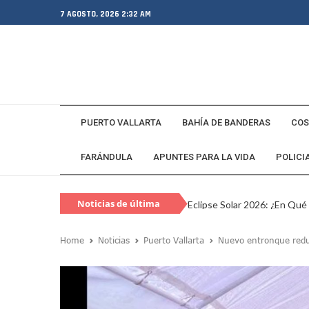
7 AGOSTO, 2026 2:32 AM
PUERTO VALLARTA
BAHÍA DE BANDERAS
COS
FARÁNDULA
APUNTES PARA LA VIDA
POLICI
Noticias de última
Eclipse Solar 2026: ¿En Qué
hora
Habitante Pide Proteger A 
Home
Noticias
Puerto Vallarta
Nuevo entronque reduc
Coparmex Vallarta Reporta C
Violeta Y Melissa Desaparec
Juan Calderón Pide Oración
Jalisco Se Integra A Estrate