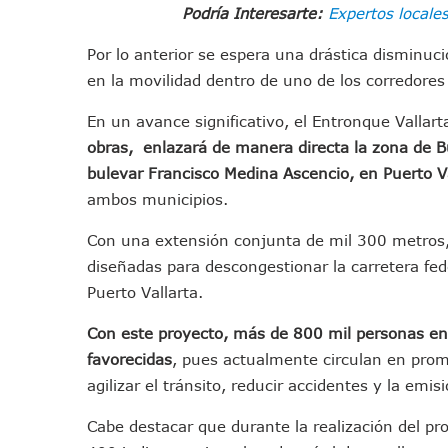
Podría Interesarte:
Expertos locales
IMSS Invierte 12.6 MDP En R
En Abril 2027 Terminarán El
Por lo anterior se espera una drástica disminuc
Puerto Vallarta Fortalece S
en la movilidad dentro de uno de los corredores
Accidente En Un RZR, Princ
En un avance significativo, el Entronque Vallart
Este Viernes, Lemus Inaugur
obras,
enlazará de manera directa la zona de B
Nidos De Lluvia Busca Benefi
bulevar Francisco Medina Ascencio, en Puerto Val
Morena Cierra Filas Por La 
ambos municipios.
Hallazgo De Yareli Colmenar
Con una extensión conjunta de mil 300 metros, 
Regresa A Puerto Vallarta L
diseñadas para descongestionar la carretera fede
Ra Aguilar Acompaña A Cien
Puerto Vallarta.
Oleaje Y Riesgo Por Cocodri
“Kato” Supera El Abandono 
Con este proyecto, más de 800 mil personas ent
México Necesitaba 600 Mil 
favorecidas
, pues actualmente circulan en prom
Poderoso Terremoto Destru
agilizar el tránsito, reducir accidentes y la emi
Munguía Es El Sexto Mejor A
Cabe destacar que durante la realización del p
ATM Incorpora 20 Nuevos Ca