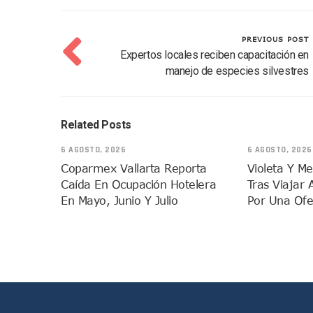
Vecinos De La Playita Recib
Asesinan En Oaxaca Al Perio
PREVIOUS POST
Detienen A Cuatro Hombres
Expertos locales reciben capacitación en
manejo de especies silvestres
Yussara Canales Pide Trans
Adultos Mayores De Ixtapa
Mujeres Recorren Calles De 
Related Posts
Bruno Blancas Convoca A Mes
CUCosta E IMSS Nayarit Ava
6 AGOSTO, 2026
6 AGOSTO, 2026
Coparmex Vallarta Reporta
Violeta Y M
Videos De Presunto Convoy
Caída En Ocupación Hotelera
Tras Viajar 
Playa Las Cocinas: Retiran
En Mayo, Junio Y Julio
Por Una Ofe
Dr. Álvarez Zayas Dirige Pl
Por Desaparición Forzada, E
“El Mayo” Zambada Es Conde
Orgullo Vallartense: Zhoem
Brigada Forense Brindará A
Vecinos De Vallarta 500 Exp