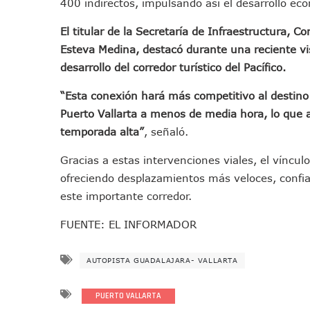
400 indirectos, impulsando así el desarrollo ec
Colectivos Piden A Lemus Má
El titular de la Secretaría de Infraestructura, 
Avenida Federación En Puer
Esteva Medina, destacó durante una reciente vis
Caída De “El Mencho” Elevó 
desarrollo del corredor turístico del Pacífico.
Mercado Vallarta Incluye Re
Morenistas Imparten Taller 
“Esta conexión hará más competitivo al destino 
CEDHJ Señala Violaciones A
Puerto Vallarta a menos de media hora, lo que 
Ayutla Bajo Investigación T
temporada alta”
, señaló.
Maleza Crece En Camellones 
Gracias a estas intervenciones viales, el vínculo
Lluvias E Inundaciones No D
ofreciendo desplazamientos más veloces, confiab
Bruno Blancas Reúne A Espec
este importante corredor.
Entregan Aparato Auditivo A
FUENTE: EL INFORMADOR
Juan Carlos Castro Realiza 
Huracán En Formación Podría
AUTOPISTA GUADALAJARA- VALLARTA
Viajar A Puerto Vallarta Es
Buscan Reducir Riesgos Por 
PUERTO VALLARTA
Plantean “Ley Don Juanito” 