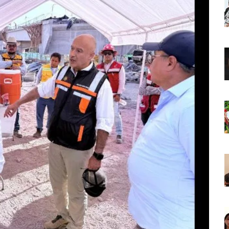
o Virtual De Un Menor De 13 Años En Puerto Vallarta
ncabezan Las Principales Causas De Enfermedad En Jalisco
La Cultura En Mascota Con Nuevo Auditorio
e Los Archivos Municipales En Puerto Vallarta
 Combate Al CJNG Con Nuevos Cargos Y Objetivos Prioritarios
lmenares Márquez, Desaparecido En Puerto Vallarta
r Sustento Legal De Las Descargas Residuales Al Mar
ergencia Ambiental Por Incendios Históricos
stadio De Tritones Vallarta; Será Financiado Por Privados
 En Puerto Vallarta, ¿para Quiénes Aplica Y Cómo Tramitarlas?
as Explosión De Una Pipa En Tlaquepaque (VIDEO)
aje De La Cuarta Transformación A Puerto Vallarta Y Tomatlán
Verde En El Estero El Salado Por Su 26 Aniversario
En Los PriceAgencies Awards 2026 En Ciudad De México
 Gratuita En Puerto Vallarta Para Emprendedores Y Ciudadanía
an Integrar La Planilla Del PAN Vallarta Para El 2027