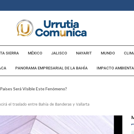
TA SIERRA
MÉXICO
JALISCO
NAYARIT
MUNDO
CLIM
ACA
PANORAMA EMPRESARIAL DE LA BAHÍA
IMPACTO AMBIENTA
 Países Será Visible Este Fenómeno?
Los “cajos” Durante Su Cruce Por Vialidades De Nuevo Nayarit
irá el traslado entre Bahía de Banderas y Vallarta
aída En Ocupación Hotelera En Mayo, Junio Y Julio
en Tras Viajar A Puerto Vallarta Por Una Oferta De Trabajo
 Para Puerto Vallarta Ante La Virgen De Guadalupe
gia Nacional Para Sembrar 6.6 Millones De Árboles