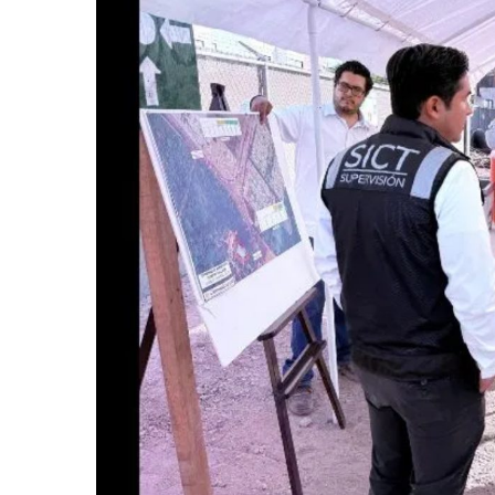
Frustran Presunto Secuestr
Infecciones Respiratorias E
SIOP Moderniza La Casa De 
Van Por La Reorganización D
Estados Unidos Endurece Su
Buscan A Wilber Armando Co
Melissa Madero Exige Aclara
Washington Enfrenta Una Em
Avanza Plan Para Construir E
Nuevas Concesiones De Taxis
Mueren Cuatro Personas Tr
Bruno Blancas Lleva El Mens
Liberan 180 Crías De Iguana 
Puerto Vallarta Participa 
Ofrecerán Asesoría Jurídica
Juan Solís E Iris Torres Busc