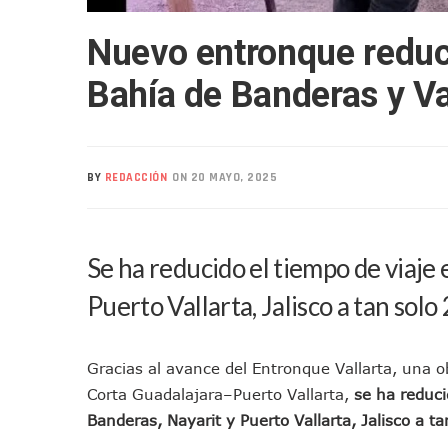
Realizan Operativo Preventi
Nuevo entronque reduci
Arquitecto Luis Munguía Rec
Semana Lluviosa Para Puert
Bahía de Banderas y Va
Voces Del Orgullo Distingu
Partido Verde Conforma Su 1
Buques Mexicanos Parten A
BY
REDACCIÓN
ON 20 MAYO, 2025
Nuevo Transporte Eléctrico 
En Vallarta, Todos Los Cam
Centro De Autismo Es Un Par
Se ha reducido el tiempo de viaje
Lluvias Y Oleaje Elevado Ma
Jóvenes En Movimiento Jali
Puerto Vallarta, Jalisco a tan sol
En PV Encabezan Preferenci
Pancho López; En La Mira D
Gracias al avance del Entronque Vallarta, una o
Cae El “R1”, Presunto Autor
Corta Guadalajara–Puerto Vallarta,
se ha reduci
Muere Manolo Solo, Actor De
Banderas, Nayarit y Puerto Vallarta, Jalisco a t
Citan A Siete Integrantes D