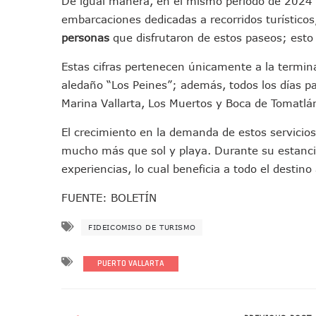
De igual manera, en el mismo periodo de 2024 
Avenida Federación En Puer
embarcaciones dedicadas a recorridos turísticos
Caída De “El Mencho” Elevó 
personas
que disfrutaron de estos paseos; esto
Mercado Vallarta Incluye Re
Estas cifras pertenecen únicamente a la termin
Morenistas Imparten Taller 
aledaño “Los Peines”; además, todos los días p
CEDHJ Señala Violaciones A
Marina Vallarta, Los Muertos y Boca de Tomatlá
Ayutla Bajo Investigación T
Maleza Crece En Camellones 
El crecimiento en la demanda de estos servicios
mucho más que sol y playa. Durante su estancia,
Lluvias E Inundaciones No D
experiencias, lo cual beneficia a todo el destin
Bruno Blancas Reúne A Espec
Entregan Aparato Auditivo A
FUENTE: BOLETÍN
Juan Carlos Castro Realiza 
FIDEICOMISO DE TURISMO
Huracán En Formación Podría
Viajar A Puerto Vallarta Es
PUERTO VALLARTA
Buscan Reducir Riesgos Por 
Plantean “Ley Don Juanito” 
Vecinos De La Playita Recib