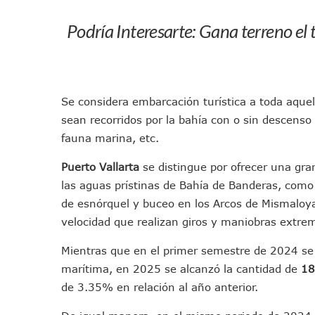
En Abril 2027 Terminarán El
Podría Interesarte:
Gana terreno el 
Puerto Vallarta Fortalece S
Accidente En Un RZR, Princ
Este Viernes, Lemus Inaugur
Nidos De Lluvia Busca Benefi
Se considera embarcación turística a toda aquel
Morena Cierra Filas Por La 
sean recorridos por la bahía con o sin descenso
Hallazgo De Yareli Colmenar
fauna marina, etc.
Regresa A Puerto Vallarta L
Puerto Vallarta
se distingue por ofrecer una gra
Ra Aguilar Acompaña A Cien
las aguas prístinas de Bahía de Banderas, como 
Oleaje Y Riesgo Por Cocodri
de esnórquel y buceo en los Arcos de Mismaloya
“Kato” Supera El Abandono 
velocidad que realizan giros y maniobras extre
México Necesitaba 600 Mil 
Poderoso Terremoto Destru
Mientras que en el primer semestre de 2024 se 
Munguía Es El Sexto Mejor A
marítima, en 2025 se alcanzó la cantidad de
18
de 3.35% en relación al año anterior.
ATM Incorpora 20 Nuevos Ca
Colectivos Piden A Lemus Má