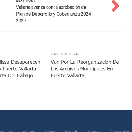
NEXT POST
dista Francisco Alejandro Leyva Aguilar
Vallarta avanza con la aprobación del
 Armados En Bucerías; Aseguran Armas Y “poncha Llantas”
Plan de Desarrollo y Gobernanza 2024-
2027
parencia Sobre Nuevo Vertedero En Tepatitlán
 Tendrán Una “Casa De Día” Renovada
Ixtapa Para Identificar Problemas De Seguridad Y Movilidad
a De Análisis Para La Conservación Del Estero El Salado
5 AGOSTO, 2026
nzan En Acuerdos Para Ampliar La Formación Clínica De Estudiantes
elissa Desaparecen
Van Por La Reorganización De
 Armado Desatan Operativo En Puerto Vallarta
A Puerto Vallarta
Los Archivos Municipales En
 Concesión Y Anuncian Plan De Restauración Ambiental
rta De Trabajo
Puerto Vallarta
an De Salud Animal Y Prevención Del Dengue En Tomatlán
xpolicías De Nayarit Enfrentarán Proceso Penal
nado A Morir En Prisión En Estados Unidos
í Luévanos Competirá En El Panamericano De Esgrima
tención A Familias De Personas Desaparecidas En Tapalpa
onen Queja De Vialidades A Juan Carlos Castro
 Función De “La Odisea” En Puerto Vallarta Se Vuelve Viral
a Sierra
México
Jalisco
Nayarit
Mundo
Clima y Natu