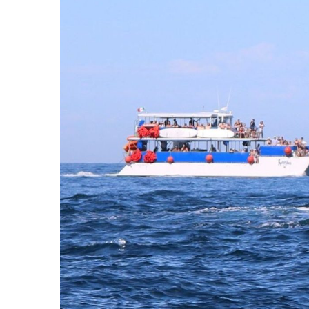
Infecciones Respiratorias E
SIOP Moderniza La Casa De 
Van Por La Reorganización D
Estados Unidos Endurece Su
Buscan A Wilber Armando Co
Melissa Madero Exige Aclara
Washington Enfrenta Una Em
Avanza Plan Para Construir E
Nuevas Concesiones De Taxis
Mueren Cuatro Personas Tr
Bruno Blancas Lleva El Mens
Liberan 180 Crías De Iguana 
Puerto Vallarta Participa 
Ofrecerán Asesoría Jurídica
Juan Solís E Iris Torres Busc
Realizan Operativo Preventi