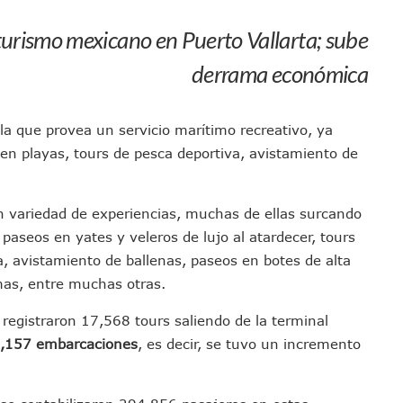
 Centro Regional De Autismo En Puerto Vallarta
turismo mexicano en Puerto Vallarta; sube
u Promoción En California Con Seminarios Turísticos
ipal Hipótesis Por La Muerte De Dos Jóvenes En El Río Ameca
derrama económica
ará El Sistema De Electromovilidad En Puerto Vallarta
ciar A 100 Familias De Puerto Vallarta
la que provea un servicio marítimo recreativo, ya
Defensa Del Agua De Calidad En La Zona Metropolitana De Guadalajara
 en playas, tours de pesca deportiva, avistamiento de
es Tovar Eleva A 4 Cuerpos Encontrados En El Río
a Premiación Nacional De La Liga Premier FMF
n variedad de experiencias, muchas de ellas surcando
tos De Familias En Las Paseadas De Las Palmas 2026
paseos en yates y veleros de lujo al atardecer, tours
los Mantienen Restricciones En Playas De Puerto Vallarta
, avistamiento de ballenas, paseos en botes de alta
Y Comienza Una Nueva Vida Con Una Familia
mas, entre muchas otras.
Empleos; Solo Generó 262 Mil En Seis Meses: Coparmex
ye Edificios Y Puentes En Japón (VIDEOS)
registraron 17,568 tours saliendo de la terminal
lcalde De Jalisco, Según Statistical Research Corporation
,157 embarcaciones
, es decir, se tuvo un incremento
miones Al Corredor Bahía De Banderas–Puerto Vallarta
s Ministerios Públicos Para Puerto Vallarta