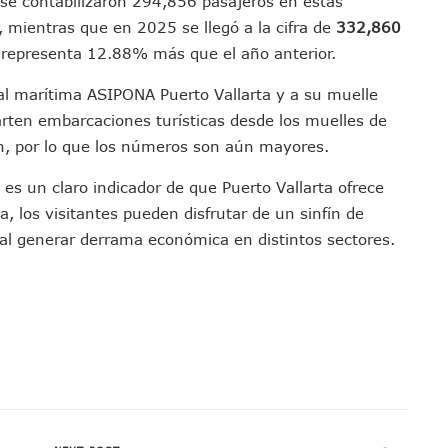
se contabilizaron 294,856 pasajeros en estas
to Vallarta Registra 80% De Avance En Su Construcción
, mientras que en 2025 se llegó a la cifra de
332,860
Percepción De Inseguridad En Puerto Vallarta
 representa 12.88% más que el año anterior.
úne A Emprendedores Locales En La Isla Shopping Village
al marítima ASIPONA Puerto Vallarta y a su muelle
En Puerto Vallarta
arten embarcaciones turísticas desde los muelles de
 Derechos De Víctima De Abuso Sexual En Preescolar
n, por lo que los números son aún mayores.
ras Reporte De Posible Crematorio Clandestino
De La Principal Avenida Turística De Puerto Vallarta
 es un claro indicador de que Puerto Vallarta ofrece
 los visitantes pueden disfrutar de un sinfín de
etienen El Transporte Público En Puerto Vallarta
o al generar derrama económica en distintos sectores.
ialistas Para Analizar La Conservación Del Estero El Salado
 Don Juan Ramírez En Puerto Vallarta
Asamblea Informativa En La Colonia Bobadilla
 Generar Oleaje Elevado En La Costa De Jalisco
te Verano Puede Costar Hasta 22 Mil 677 Pesos
Cocodrilos En Playas De Puerto Vallarta
Al Diputado Federal Bruno Blancas
en A Juan Carlos Castro