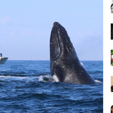
ncabezan Las Principales Causas De Enfermedad En Jalisco
La Cultura En Mascota Con Nuevo Auditorio
e Los Archivos Municipales En Puerto Vallarta
 Combate Al CJNG Con Nuevos Cargos Y Objetivos Prioritarios
lmenares Márquez, Desaparecido En Puerto Vallarta
r Sustento Legal De Las Descargas Residuales Al Mar
ergencia Ambiental Por Incendios Históricos
stadio De Tritones Vallarta; Será Financiado Por Privados
 En Puerto Vallarta, ¿para Quiénes Aplica Y Cómo Tramitarlas?
as Explosión De Una Pipa En Tlaquepaque (VIDEO)
aje De La Cuarta Transformación A Puerto Vallarta Y Tomatlán
Verde En El Estero El Salado Por Su 26 Aniversario
En Los PriceAgencies Awards 2026 En Ciudad De México
 Gratuita En Puerto Vallarta Para Emprendedores Y Ciudadanía
an Integrar La Planilla Del PAN Vallarta Para El 2027
vo En Seis Colonias Del Centro De Puerto Vallarta