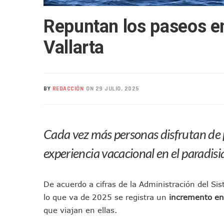
Arquitecto Luis Munguía Rec
Repuntan los paseos e
Semana Lluviosa Para Puert
Voces Del Orgullo Distingu
Vallarta
Partido Verde Conforma Su 1
Buques Mexicanos Parten A
Nuevo Transporte Eléctrico 
BY
REDACCIÓN
ON 29 JULIO, 2025
En Vallarta, Todos Los Cam
Centro De Autismo Es Un Par
Lluvias Y Oleaje Elevado Ma
Cada vez más personas disfrutan de
Jóvenes En Movimiento Jali
En PV Encabezan Preferenci
experiencia vacacional en el paradisia
Pancho López; En La Mira D
Cae El “R1”, Presunto Autor
De acuerdo a cifras de la Administración del Si
Muere Manolo Solo, Actor De
lo que va de 2025 se registra un
incremento en
Citan A Siete Integrantes D
que viajan en ellas.
IMSS Invierte 12.6 MDP En R