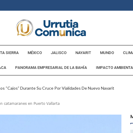
TA SIERRA
MÉXICO
JALISCO
NAYARIT
MUNDO
CLIM
ACA
PANORAMA EMPRESARIAL DE LA BAHÍA
IMPACTO AMBIENTA
Los “cajos” Durante Su Cruce Por Vialidades De Nuevo Nayarit
aída En Ocupación Hotelera En Mayo, Junio Y Julio
n catamaranes en Puerto Vallarta
en Tras Viajar A Puerto Vallarta Por Una Oferta De Trabajo
 Para Puerto Vallarta Ante La Virgen De Guadalupe
gia Nacional Para Sembrar 6.6 Millones De Árboles
o Virtual De Un Menor De 13 Años En Puerto Vallarta