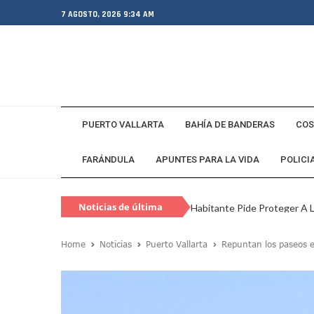
7 AGOSTO, 2026 9:34 AM
PUERTO VALLARTA
BAHÍA DE BANDERAS
COS
FARÁNDULA
APUNTES PARA LA VIDA
POLICI
Noticias de última
Habitante Pide Proteger A 
hora
Coparmex Vallarta Reporta C
Home
Noticias
Puerto Vallarta
Repuntan los paseos e
Violeta Y Melissa Desaparec
Juan Calderón Pide Oración
Jalisco Se Integra A Estrate
Frustran Presunto Secuestr