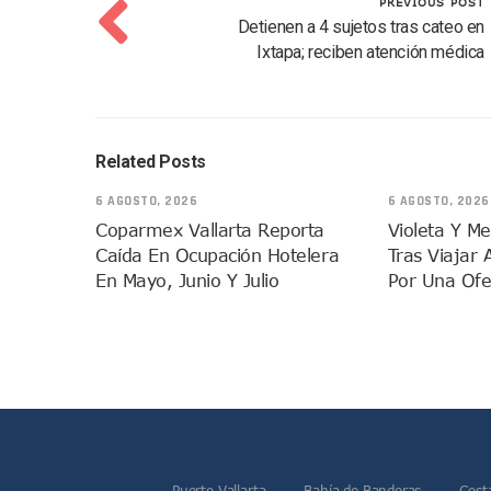
PREVIOUS POST
Asesinan En Oaxaca Al Perio
Detienen a 4 sujetos tras cateo en
Detienen A Cuatro Hombres
Ixtapa; reciben atención médica
Yussara Canales Pide Trans
Adultos Mayores De Ixtapa
Mujeres Recorren Calles De 
Related Posts
Bruno Blancas Convoca A Mes
6 AGOSTO, 2026
6 AGOSTO, 2026
CUCosta E IMSS Nayarit Ava
Coparmex Vallarta Reporta
Violeta Y M
Videos De Presunto Convoy
Caída En Ocupación Hotelera
Tras Viajar 
Playa Las Cocinas: Retiran
En Mayo, Junio Y Julio
Por Una Ofe
Dr. Álvarez Zayas Dirige Pl
Por Desaparición Forzada, E
“El Mayo” Zambada Es Conde
Orgullo Vallartense: Zhoem
Brigada Forense Brindará A
Vecinos De Vallarta 500 Exp
Pelea De Extranjera Durante
Puerto Vallarta
Bahía de Banderas
Cost