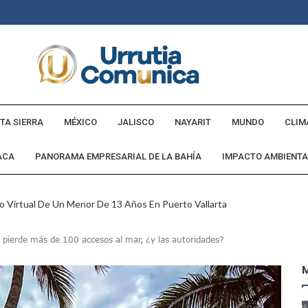
TA SIERRA
MÉXICO
JALISCO
NAYARIT
MUNDO
CLIM
ACA
PANORAMA EMPRESARIAL DE LA BAHÍA
IMPACTO AMBIENTA
o Virtual De Un Menor De 13 Años En Puerto Vallarta
ncabezan Las Principales Causas De Enfermedad En Jalisco
 pierde más de 100 accesos al mar, ¿y las autoridades?
La Cultura En Mascota Con Nuevo Auditorio
e Los Archivos Municipales En Puerto Vallarta
 Combate Al CJNG Con Nuevos Cargos Y Objetivos Prioritarios
lmenares Márquez, Desaparecido En Puerto Vallarta