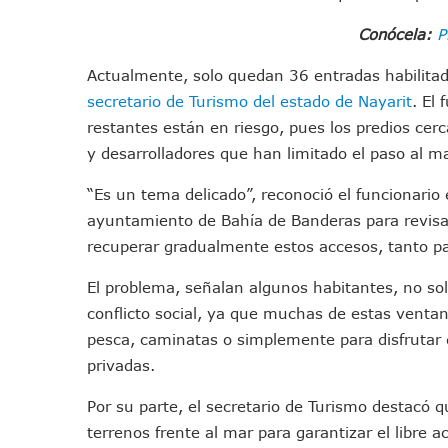
Morena Cierra Filas Por La 
Conócela:
P
Hallazgo De Yareli Colmenar
Regresa A Puerto Vallarta L
Actualmente, solo quedan 36 entradas habilitad
secretario de Turismo del estado de Nayarit
. El
Ra Aguilar Acompaña A Cien
restantes están en riesgo, pues los predios cerc
Oleaje Y Riesgo Por Cocodri
y desarrolladores que han limitado el paso al ma
“Kato” Supera El Abandono 
México Necesitaba 600 Mil 
“Es un tema delicado”, reconoció el funcionario 
Poderoso Terremoto Destru
ayuntamiento de Bahía de Banderas para revisa
Munguía Es El Sexto Mejor A
recuperar gradualmente estos accesos, tanto par
ATM Incorpora 20 Nuevos Ca
El problema, señalan algunos habitantes, no sol
Colectivos Piden A Lemus Má
conflicto social, ya que muchas de estas ventan
Avenida Federación En Puer
pesca, caminatas o simplemente para disfrutar d
Caída De “El Mencho” Elevó 
privadas.
Mercado Vallarta Incluye Re
Por su parte, el secretario de Turismo destacó q
Morenistas Imparten Taller 
terrenos frente al mar para garantizar el libre 
CEDHJ Señala Violaciones A