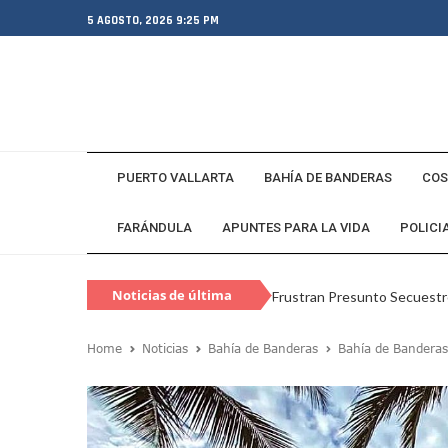
5 AGOSTO, 2026 9:25 PM
PUERTO VALLARTA
BAHÍA DE BANDERAS
COS
FARÁNDULA
APUNTES PARA LA VIDA
POLICI
Noticias de última
Frustran Presunto Secuestr
hora
Infecciones Respiratorias E
Home
Noticias
Bahía de Banderas
Bahía de Banderas
SIOP Moderniza La Casa De 
Van Por La Reorganización D
Estados Unidos Endurece Su
Buscan A Wilber Armando Co