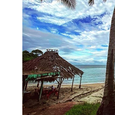
Melissa Madero Exige Aclara
Washington Enfrenta Una Em
Avanza Plan Para Construir E
Nuevas Concesiones De Taxis
Mueren Cuatro Personas Tr
Bruno Blancas Lleva El Mens
Liberan 180 Crías De Iguana 
Puerto Vallarta Participa 
Ofrecerán Asesoría Jurídica
Juan Solís E Iris Torres Busc
Realizan Operativo Preventi
Arquitecto Luis Munguía Rec
Semana Lluviosa Para Puert
Voces Del Orgullo Distingu
Partido Verde Conforma Su 1
Buques Mexicanos Parten A