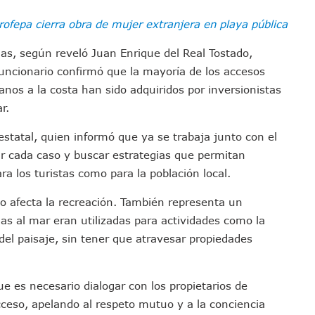
Defensa Del Agua De Calidad En La Zona Metropolitana De Guadalajara
rofepa cierra obra de mujer extranjera en playa pública
es Tovar Eleva A 4 Cuerpos Encontrados En El Río
a Premiación Nacional De La Liga Premier FMF
as, según reveló Juan Enrique del Real Tostado,
 funcionario confirmó que la mayoría de los accesos
tos De Familias En Las Paseadas De Las Palmas 2026
anos a la costa han sido adquiridos por inversionistas
los Mantienen Restricciones En Playas De Puerto Vallarta
r.
Y Comienza Una Nueva Vida Con Una Familia
Empleos; Solo Generó 262 Mil En Seis Meses: Coparmex
estatal, quien informó que ya se trabaja junto con el
ye Edificios Y Puentes En Japón (VIDEOS)
r cada caso y buscar estrategias que permitan
lcalde De Jalisco, Según Statistical Research Corporation
a los turistas como para la población local.
miones Al Corredor Bahía De Banderas–Puerto Vallarta
o afecta la recreación. También representa un
s Ministerios Públicos Para Puerto Vallarta
as al mar eran utilizadas para actividades como la
to Vallarta Registra 80% De Avance En Su Construcción
el paisaje, sin tener que atravesar propiedades
Percepción De Inseguridad En Puerto Vallarta
úne A Emprendedores Locales En La Isla Shopping Village
ue es necesario dialogar con los propietarios de
En Puerto Vallarta
acceso, apelando al respeto mutuo y a la conciencia
 Derechos De Víctima De Abuso Sexual En Preescolar