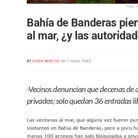
Nuevo Transporte Eléctrico 
Foto: 
En Vallarta, Todos Los Cam
Bahía de Banderas pie
Centro De Autismo Es Un Par
Lluvias Y Oleaje Elevado Ma
al mar, ¿y las autorida
Jóvenes En Movimiento Jali
En PV Encabezan Preferenci
Pancho López; En La Mira D
BY
EFREN URRUTIA
ON 7 JULIO, 2025
Cae El “R1”, Presunto Autor
Muere Manolo Solo, Actor De
Citan A Siete Integrantes D
-Vecinos denuncian que decenas de a
IMSS Invierte 12.6 MDP En R
privados; solo quedan 36 entradas l
En Abril 2027 Terminarán El
Puerto Vallarta Fortalece S
Accidente En Un RZR, Princ
Las ventanas al mar, que alguna vez fueron pun
Este Viernes, Lemus Inaugur
visitantes en Bahía de Banderas, poco a poco ha
Nidos De Lluvia Busca Benefi
menos 100 accesos han sido bloqueados o priva