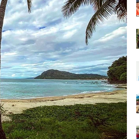
r Sustento Legal De Las Descargas Residuales Al Mar
ergencia Ambiental Por Incendios Históricos
stadio De Tritones Vallarta; Será Financiado Por Privados
 En Puerto Vallarta, ¿para Quiénes Aplica Y Cómo Tramitarlas?
as Explosión De Una Pipa En Tlaquepaque (VIDEO)
aje De La Cuarta Transformación A Puerto Vallarta Y Tomatlán
Verde En El Estero El Salado Por Su 26 Aniversario
En Los PriceAgencies Awards 2026 En Ciudad De México
 Gratuita En Puerto Vallarta Para Emprendedores Y Ciudadanía
an Integrar La Planilla Del PAN Vallarta Para El 2027
vo En Seis Colonias Del Centro De Puerto Vallarta
onoce La Labor Del Personal De Servicios Eficientes
o Vallarta Con Tormentas Y Ambiente Caluroso
e A Referentes De La Comunidad LGBT+ En Puerto Vallarta
2.º “Ejército Del Verde” En La Colonia Primero De Mayo
 Venezuela Con 718 Toneladas De Ayuda Humanitaria