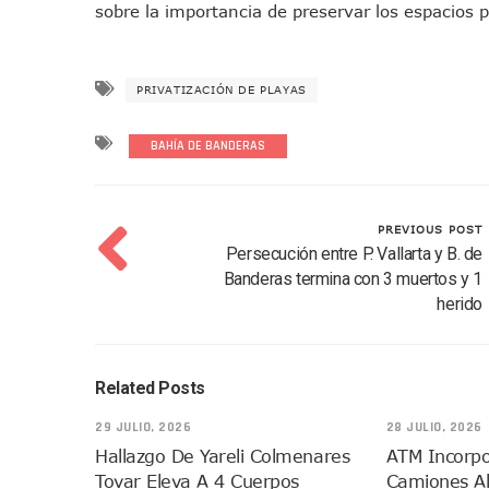
sobre la importancia de preservar los espacios p
Ayutla Bajo Investigación T
Preguntar
Maleza Crece En Camellones 
a
Lluvias E Inundaciones No D
PRIVATIZACIÓN DE PLAYAS
ChatGP
Bruno Blancas Reúne A Espec
Entregan Aparato Auditivo A
BAHÍA DE BANDERAS
Juan Carlos Castro Realiza 
Huracán En Formación Podría
PREVIOUS POST
Viajar A Puerto Vallarta Es
Persecución entre P. Vallarta y B. de
Buscan Reducir Riesgos Por 
Banderas termina con 3 muertos y 1
Plantean “Ley Don Juanito” 
herido
Vecinos De La Playita Recib
Asesinan En Oaxaca Al Perio
Detienen A Cuatro Hombres
Related Posts
Yussara Canales Pide Trans
29 JULIO, 2026
28 JULIO, 2026
Adultos Mayores De Ixtapa
Hallazgo De Yareli Colmenares
ATM Incorp
Mujeres Recorren Calles De 
Tovar Eleva A 4 Cuerpos
Camiones Al