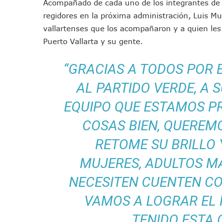
Acompañado de cada uno de los integrantes de su
Entregan Aparato Auditivo A
regidores en la próxima administración, Luis Mu
Juan Carlos Castro Realiza 
vallartenses que los acompañaron y a quien les 
Huracán En Formación Podría
Puerto Vallarta y su gente.
Viajar A Puerto Vallarta Es
Buscan Reducir Riesgos Por 
“GRACIAS A TODOS POR 
Plantean “Ley Don Juanito” 
AL PARTIDO VERDE, A 
Vecinos De La Playita Recib
EQUIPO QUE ESTAMOS P
Asesinan En Oaxaca Al Perio
Detienen A Cuatro Hombres
COSAS BIEN, QUEREM
Yussara Canales Pide Trans
RETOME SU BRILLO 
Adultos Mayores De Ixtapa
MUJERES, ADULTOS M
Mujeres Recorren Calles De 
Bruno Blancas Convoca A Mes
NECESITEN CUENTEN C
CUCosta E IMSS Nayarit Ava
VAMOS A LOGRAR EL
Videos De Presunto Convoy
TENIDO ESTA 
Playa Las Cocinas: Retiran