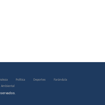
raleza
Política
Deportes
Farándula
 Ambiental
eservados.