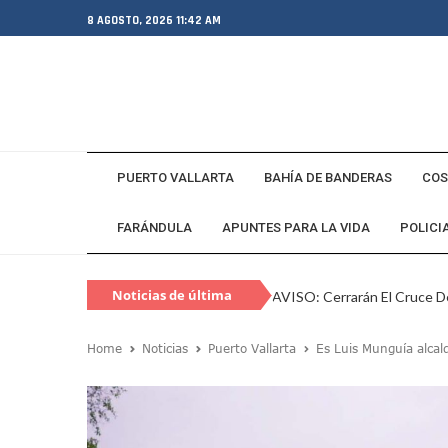
8 AGOSTO, 2026 11:42 AM
PUERTO VALLARTA
BAHÍA DE BANDERAS
COS
FARÁNDULA
APUNTES PARA LA VIDA
POLICI
Noticias de última
AVISO: Cerrarán El Cruce De
hora
Capturan En Zapopan A Es
Home
Noticias
Puerto Vallarta
Es Luis Munguía alcald
Juan Carlos Castro Visita L
SEAPAL Vallarta Instalará B
Gobierno De Luis Munguía 
Exgobernador De Guerrero M