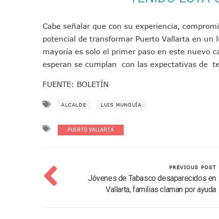
Dr. Álvarez Zayas Dirige Pl
Por Desaparición Forzada, E
Cabe señalar que con su experiencia, compromis
“El Mayo” Zambada Es Conde
potencial de transformar Puerto Vallarta en un l
Orgullo Vallartense: Zhoem
mayoría es solo el primer paso en este nuevo c
Brigada Forense Brindará A
esperan se cumplan con las expectativas de ten
Vecinos De Vallarta 500 Exp
FUENTE: BOLETÍN
Pelea De Extranjera Durante
Joven Esgrimista De Puerto 
ALCALDE
LUIS MUNGUÍA
Llegan Camiones “oruga” A 
PUERTO VALLARTA
Coordinan Operativo Para L
Monzón Mexicano Causará Ll
Acusado De Homicidio En El
PREVIOUS POST
Descartan Riesgo De Tsunam
Jóvenes de Tabasco desaparecidos en
Donald Trump Asistirá A La 
Vallarta, familias claman por ayuda
Retiran 10 Toneladas De Ma
Arranca Copa México De Cl