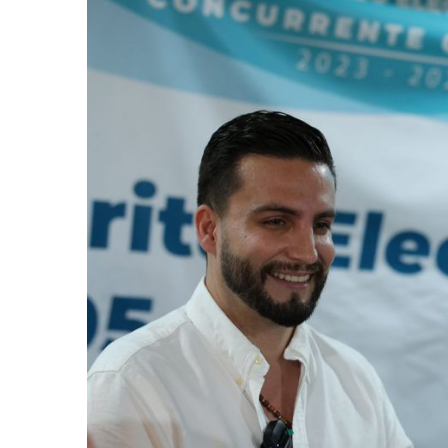
Jóvenes En Movimiento Jali
En PV Encabezan Preferenci
Pancho López; En La Mira D
Cae El “R1”, Presunto Autor
Muere Manolo Solo, Actor De
Citan A Siete Integrantes D
IMSS Invierte 12.6 MDP En R
En Abril 2027 Terminarán El
Puerto Vallarta Fortalece S
Accidente En Un RZR, Princ
Este Viernes, Lemus Inaugur
Nidos De Lluvia Busca Benefi
Morena Cierra Filas Por La 
Hallazgo De Yareli Colmenar
Regresa A Puerto Vallarta L
Ra Aguilar Acompaña A Cien