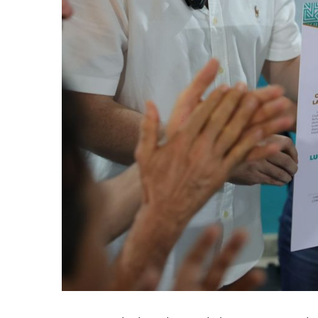
Oleaje Y Riesgo Por Cocodri
“Kato” Supera El Abandono 
México Necesitaba 600 Mil 
Poderoso Terremoto Destru
Munguía Es El Sexto Mejor A
ATM Incorpora 20 Nuevos Ca
Colectivos Piden A Lemus Má
Avenida Federación En Puer
Caída De “El Mencho” Elevó 
Mercado Vallarta Incluye Re
Morenistas Imparten Taller 
CEDHJ Señala Violaciones A
Ayutla Bajo Investigación T
Maleza Crece En Camellones 
Lluvias E Inundaciones No D
Bruno Blancas Reúne A Espec