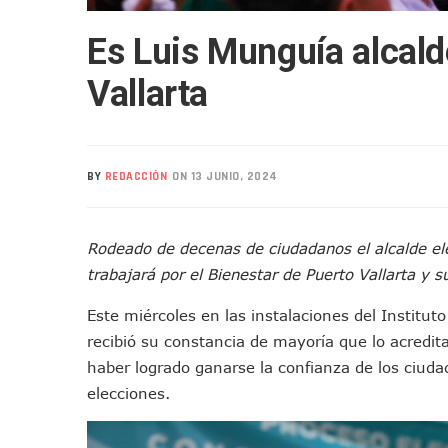
Mueren Cuatro Personas Tr
Es Luis Munguía alcald
Bruno Blancas Lleva El Mens
Liberan 180 Crías De Iguana 
Vallarta
Puerto Vallarta Participa 
Ofrecerán Asesoría Jurídica
Juan Solís E Iris Torres Busc
BY
REDACCIÓN
ON 13 JUNIO, 2024
Realizan Operativo Preventi
Arquitecto Luis Munguía Rec
Semana Lluviosa Para Puert
Rodeado de decenas de ciudadanos el alcalde el
Voces Del Orgullo Distingu
trabajará por el Bienestar de Puerto Vallarta y s
Partido Verde Conforma Su 1
Este miércoles en las instalaciones del Institut
Buques Mexicanos Parten A
recibió su constancia de mayoría que lo acredit
Nuevo Transporte Eléctrico 
haber logrado ganarse la confianza de los ciuda
En Vallarta, Todos Los Cam
elecciones.
Centro De Autismo Es Un Par
Lluvias Y Oleaje Elevado Ma