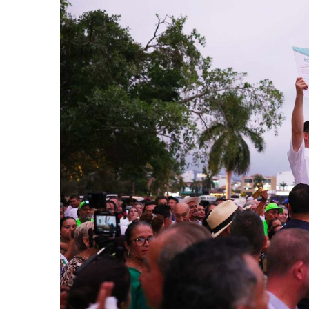
Eclipse Solar 2026: ¿En Qué
Habitante Pide Proteger A 
Coparmex Vallarta Reporta C
Violeta Y Melissa Desaparec
Juan Calderón Pide Oración
Jalisco Se Integra A Estrate
Frustran Presunto Secuestr
Infecciones Respiratorias E
SIOP Moderniza La Casa De 
Van Por La Reorganización D
Estados Unidos Endurece Su
Buscan A Wilber Armando Co
Melissa Madero Exige Aclara
Washington Enfrenta Una Em
Avanza Plan Para Construir E
Nuevas Concesiones De Taxis