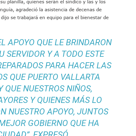
 planilla, quienes serán el síndico y las y los
 Don Juan Ramírez En Puerto Vallarta
nguía, agradeció la asistencia de decenas de
Asamblea Informativa En La Colonia Bobadilla
dijo se trabajará en equipo para el bienestar de
 Generar Oleaje Elevado En La Costa De Jalisco
te Verano Puede Costar Hasta 22 Mil 677 Pesos
Cocodrilos En Playas De Puerto Vallarta
EL APOYO QUE LE BRINDARON
Al Diputado Federal Bruno Blancas
SU SERVIDOR Y A TODO ESTE
en A Juan Carlos Castro
REPARADOS PARA HACER LAS
dista Francisco Alejandro Leyva Aguilar
 Armados En Bucerías; Aseguran Armas Y “poncha Llantas”
OS QUE PUERTO VALLARTA
parencia Sobre Nuevo Vertedero En Tepatitlán
Y QUE NUESTROS NIÑOS,
 Tendrán Una “Casa De Día” Renovada
AYORES Y QUIENES MÁS LO
Ixtapa Para Identificar Problemas De Seguridad Y Movilidad
a De Análisis Para La Conservación Del Estero El Salado
ON NUESTRO APOYO, JUNTOS
nzan En Acuerdos Para Ampliar La Formación Clínica De Estudiantes
 MEJOR GOBIERNO QUE HA
 Armado Desatan Operativo En Puerto Vallarta
CIUDAD”, EXPRESÓ.
 Concesión Y Anuncian Plan De Restauración Ambiental