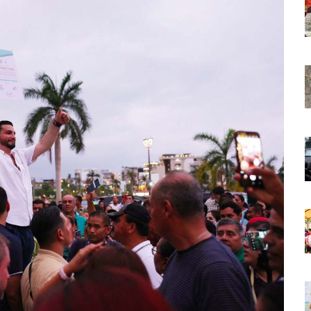
 Países Será Visible Este Fenómeno?
Los “cajos” Durante Su Cruce Por Vialidades De Nuevo Nayarit
aída En Ocupación Hotelera En Mayo, Junio Y Julio
en Tras Viajar A Puerto Vallarta Por Una Oferta De Trabajo
 Para Puerto Vallarta Ante La Virgen De Guadalupe
gia Nacional Para Sembrar 6.6 Millones De Árboles
o Virtual De Un Menor De 13 Años En Puerto Vallarta
ncabezan Las Principales Causas De Enfermedad En Jalisco
La Cultura En Mascota Con Nuevo Auditorio
e Los Archivos Municipales En Puerto Vallarta
 Combate Al CJNG Con Nuevos Cargos Y Objetivos Prioritarios
lmenares Márquez, Desaparecido En Puerto Vallarta
r Sustento Legal De Las Descargas Residuales Al Mar
ergencia Ambiental Por Incendios Históricos
stadio De Tritones Vallarta; Será Financiado Por Privados
 En Puerto Vallarta, ¿para Quiénes Aplica Y Cómo Tramitarlas?