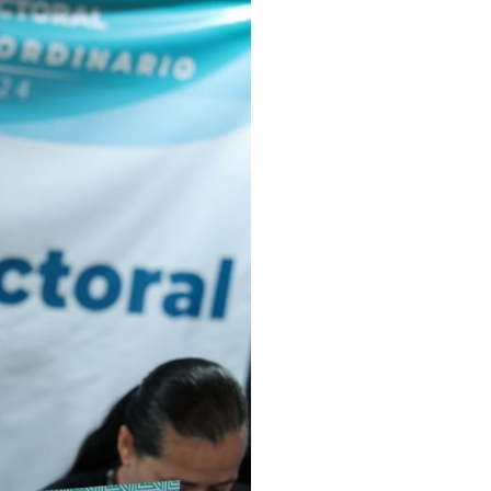
sco Renueva Su Dirigencia Rumbo A 2027
as Morena Y Juan Carlos Castro
el Comité Nacional Del PAN
 Intelectual Del Homicidio De Carlos Manzo
 “El Laberinto Del Fauno”, A Los 62 Años
e La Semar Por Investigación Por Huachicol Fiscal
emodelar Urgencias Del Hospital 42 De Puerto Vallarta
 Centro Regional De Autismo En Puerto Vallarta
u Promoción En California Con Seminarios Turísticos
ipal Hipótesis Por La Muerte De Dos Jóvenes En El Río Ameca
ará El Sistema De Electromovilidad En Puerto Vallarta
ciar A 100 Familias De Puerto Vallarta
Defensa Del Agua De Calidad En La Zona Metropolitana De Guadalajara
es Tovar Eleva A 4 Cuerpos Encontrados En El Río
a Premiación Nacional De La Liga Premier FMF
tos De Familias En Las Paseadas De Las Palmas 2026