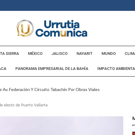
TA SIERRA
MÉXICO
JALISCO
NAYARIT
MUNDO
CLIM
ACA
PANORAMA EMPRESARIAL DE LA BAHÍA
IMPACTO AMBIENTA
 Av. Federación Y Circuito Tabachín Por Obras Viales
tadounidense Buscado Por INTERPOL
e electo de Puerto Vallarta
a Comunidad Villa Rosa
ebederos Gratuitos En Espacios Públicos Y Turísticos
Cumple Promesa De Campaña E Inaugura Calle Margarita
andó Destruir Evidencia Del Caso Ayotzinapa: Godoy