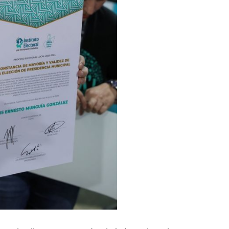
los Mantienen Restricciones En Playas De Puerto Vallarta
Y Comienza Una Nueva Vida Con Una Familia
Empleos; Solo Generó 262 Mil En Seis Meses: Coparmex
ye Edificios Y Puentes En Japón (VIDEOS)
lcalde De Jalisco, Según Statistical Research Corporation
miones Al Corredor Bahía De Banderas–Puerto Vallarta
s Ministerios Públicos Para Puerto Vallarta
to Vallarta Registra 80% De Avance En Su Construcción
Percepción De Inseguridad En Puerto Vallarta
úne A Emprendedores Locales En La Isla Shopping Village
En Puerto Vallarta
 Derechos De Víctima De Abuso Sexual En Preescolar
ras Reporte De Posible Crematorio Clandestino
De La Principal Avenida Turística De Puerto Vallarta
etienen El Transporte Público En Puerto Vallarta
ialistas Para Analizar La Conservación Del Estero El Salado