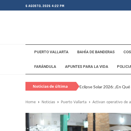
6 AGOSTO, 2026 4:22 PM
PUERTO VALLARTA
BAHÍA DE BANDERAS
COS
FARÁNDULA
APUNTES PARA LA VIDA
POLICI
Noticias de última
Eclipse Solar 2026: ¿En Qué
hora
Habitante Pide Proteger A 
Home
Noticias
Puerto Vallarta
Activan operativo de a
Coparmex Vallarta Reporta C
Violeta Y Melissa Desaparec
Juan Calderón Pide Oración
Jalisco Se Integra A Estrate