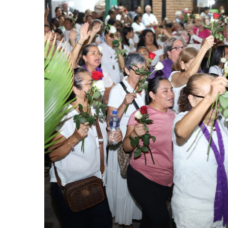
Frustran Presunto Secuestr
Infecciones Respiratorias E
SIOP Moderniza La Casa De 
Van Por La Reorganización D
Estados Unidos Endurece Su
Buscan A Wilber Armando Co
Melissa Madero Exige Aclara
Washington Enfrenta Una Em
Avanza Plan Para Construir E
Nuevas Concesiones De Taxis
Mueren Cuatro Personas Tr
Bruno Blancas Lleva El Mens
Liberan 180 Crías De Iguana 
Puerto Vallarta Participa 
Ofrecerán Asesoría Jurídica
Juan Solís E Iris Torres Busc