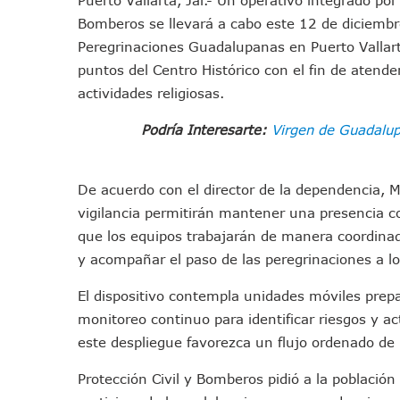
IMSS Invierte 12.6 MDP En R
Bomberos se llevará a cabo este 12 de diciembr
En Abril 2027 Terminarán El
Peregrinaciones Guadalupanas en Puerto Vallart
Puerto Vallarta Fortalece S
puntos del Centro Histórico con el fin de atende
Accidente En Un RZR, Princ
actividades religiosas.
Este Viernes, Lemus Inaugur
Podría Interesarte:
Virgen de Guadalupe
Nidos De Lluvia Busca Benefi
Morena Cierra Filas Por La 
De acuerdo con el director de la dependencia, M
Hallazgo De Yareli Colmenar
vigilancia permitirán mantener una presencia 
Regresa A Puerto Vallarta L
que los equipos trabajarán de manera coordinad
Ra Aguilar Acompaña A Cien
y acompañar el paso de las peregrinaciones a lo
Oleaje Y Riesgo Por Cocodri
“Kato” Supera El Abandono 
El dispositivo contempla unidades móviles pre
México Necesitaba 600 Mil 
monitoreo continuo para identificar riesgos y a
Poderoso Terremoto Destru
este despliegue favorezca un flujo ordenado de p
Munguía Es El Sexto Mejor A
Protección Civil y Bomberos pidió a la población
ATM Incorpora 20 Nuevos Ca