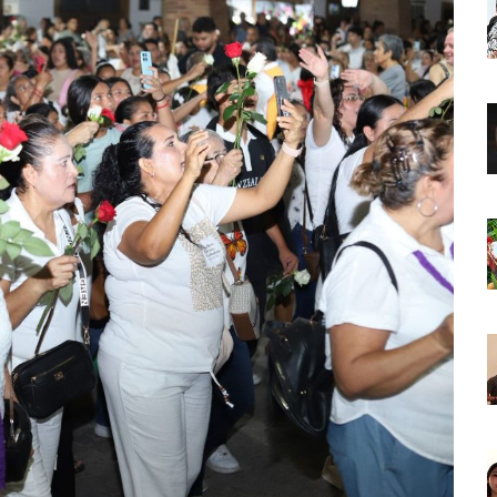
o Virtual De Un Menor De 13 Años En Puerto Vallarta
ncabezan Las Principales Causas De Enfermedad En Jalisco
La Cultura En Mascota Con Nuevo Auditorio
e Los Archivos Municipales En Puerto Vallarta
 Combate Al CJNG Con Nuevos Cargos Y Objetivos Prioritarios
lmenares Márquez, Desaparecido En Puerto Vallarta
r Sustento Legal De Las Descargas Residuales Al Mar
ergencia Ambiental Por Incendios Históricos
stadio De Tritones Vallarta; Será Financiado Por Privados
 En Puerto Vallarta, ¿para Quiénes Aplica Y Cómo Tramitarlas?
as Explosión De Una Pipa En Tlaquepaque (VIDEO)
aje De La Cuarta Transformación A Puerto Vallarta Y Tomatlán
Verde En El Estero El Salado Por Su 26 Aniversario
En Los PriceAgencies Awards 2026 En Ciudad De México
 Gratuita En Puerto Vallarta Para Emprendedores Y Ciudadanía
an Integrar La Planilla Del PAN Vallarta Para El 2027