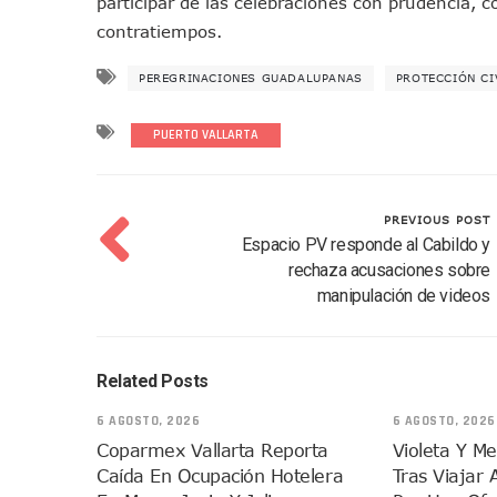
participar de las celebraciones con prudencia, co
Colectivos Piden A Lemus Má
contratiempos.
Avenida Federación En Puer
PEREGRINACIONES GUADALUPANAS
PROTECCIÓN CI
Caída De “El Mencho” Elevó 
Mercado Vallarta Incluye Re
PUERTO VALLARTA
Morenistas Imparten Taller 
CEDHJ Señala Violaciones A
Ayutla Bajo Investigación T
PREVIOUS POST
Maleza Crece En Camellones 
Espacio PV responde al Cabildo y
Lluvias E Inundaciones No D
rechaza acusaciones sobre
manipulación de videos
Bruno Blancas Reúne A Espec
Entregan Aparato Auditivo A
Juan Carlos Castro Realiza 
Related Posts
Huracán En Formación Podría
6 AGOSTO, 2026
6 AGOSTO, 2026
Viajar A Puerto Vallarta Es
Coparmex Vallarta Reporta
Violeta Y M
Buscan Reducir Riesgos Por 
Caída En Ocupación Hotelera
Tras Viajar 
Plantean “Ley Don Juanito” 