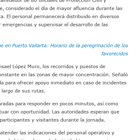
emodelar Urgencias Del Hospital 42 De Puerto Vallarta
e, considerado el día de mayor afluencia durante las
 Centro Regional De Autismo En Puerto Vallarta
a. El personal permanecerá distribuido en diversos
u Promoción En California Con Seminarios Turísticos
r emergencias y supervisar el desarrollo de las
ipal Hipótesis Por La Muerte De Dos Jóvenes En El Río Ameca
ará El Sistema De Electromovilidad En Puerto Vallarta
 en Puerto Vallarta: Horario de la peregrinación de los
ciar A 100 Familias De Puerto Vallarta
favorecidos
Defensa Del Agua De Calidad En La Zona Metropolitana De Guadalajara
isael López Muro, los recorridos y puestos de
es Tovar Eleva A 4 Cuerpos Encontrados En El Río
constante en las zonas de mayor concentración. Señaló
a Premiación Nacional De La Liga Premier FMF
a para ofrecer apoyo inmediato en caso de incidentes
tos De Familias En Las Paseadas De Las Palmas 2026
 largo de sus rutas.
los Mantienen Restricciones En Playas De Puerto Vallarta
Y Comienza Una Nueva Vida Con Una Familia
paradas para responder en pocos minutos, así como
Empleos; Solo Generó 262 Mil En Seis Meses: Coparmex
ctuar con oportunidad. Las autoridades esperan que
ye Edificios Y Puentes En Japón (VIDEOS)
articipantes y visitantes durante la jornada.
lcalde De Jalisco, Según Statistical Research Corporation
 atender las indicaciones del personal operativo y
miones Al Corredor Bahía De Banderas–Puerto Vallarta