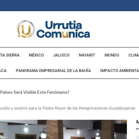
TA SIERRA
MÉXICO
JALISCO
NAYARIT
MUNDO
CLIM
ACA
PANORAMA EMPRESARIAL DE LA BAHÍA
IMPACTO AMBIENTA
 Países Será Visible Este Fenómeno?
Los “cajos” Durante Su Cruce Por Vialidades De Nuevo Nayarit
uxilio y socorro para la Fiesta Mayor de las Peregrinaciones Guadalupanas
aída En Ocupación Hotelera En Mayo, Junio Y Julio
en Tras Viajar A Puerto Vallarta Por Una Oferta De Trabajo
 Para Puerto Vallarta Ante La Virgen De Guadalupe
gia Nacional Para Sembrar 6.6 Millones De Árboles