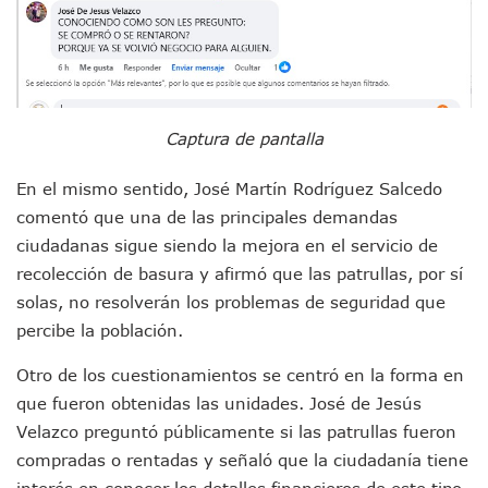
Peritajes Buscan Esclarecer Muerte De Regidora De Cabo 
IDEFT Y Hotel De Puerto Vallarta Acuerdan Programa Para C
PAN Vallarta Distribuye 40 Paquetes De Artículos De Prim
No Ha Pasado La Basura En 6 Días En La Colonia Villas Uni
Convocan A Exposición Fotográfica Sobre El “domingo Negr
Temporal De Lluvias Mantienen En Alerta A Vallarta; Llam
Captura de pantalla
Ra Aguilar Recorre Rancho Nácar, Ojos De Agua Y Lomas De
Caen Más De 100 Personas Durante Operativo “Salvando V
En el mismo sentido, José Martín Rodríguez Salcedo
Impulsa Juan Carlos Castro Almaguer Jornada Médica Grat
comentó que una de las principales demandas
Indigentes Se Apoderan De Las Bancas Del Hospital Regiona
ciudadanas sigue siendo la mejora en el servicio de
Vallarta: Aseguran Casi 200 Motocicletas En Operativos V
INFONAVIT Ampliará Horario De Atención En Bahía De Ba
recolección de basura y afirmó que las patrullas, por sí
Urrutia Comunica Se Encuentra En Pausa Por Crecimiento
solas, no resolverán los problemas de seguridad que
Héctor Santana Anuncia Inspecciones Nocturnas A Motocic
percibe la población.
Nayarit, Jalisco Y Otros 6 Estados Suspenden Clases Este 
Puerto Vallarta Suspende La Recolección De La Basura Est
Otro de los cuestionamientos se centró en la forma en
Reporte Preliminar De Afectaciones, Según El Gobierno Mun
que fueron obtenidas las unidades. José de Jesús
Canaco Servytur Puerto Vallarta Pide Evitar La Rapiña En N
Velazco preguntó públicamente si las patrullas fueron
Localizan 19 Vehículos Calcinados En Bahía De Banderas 
compradas o rentadas y señaló que la ciudadanía tiene
Reportan Al Menos 60 Negocios Incendiados En Puerto Vall
Coparmex Pide Reforzar Seguridad Tras Jornada De Violenci