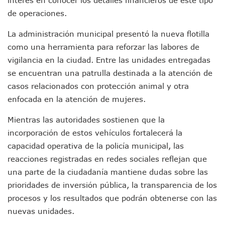
interés en conocer los detalles financieros de este tipo
Sin Daños A La Infraestructura Del Aeropuerto De Vallarta,
de operaciones.
Estados Unidos Pide A Sus Ciudadanos Resguardarse Si Est
Gobierno De México Confirma Muerte De “El Mencho” Tras 
La administración municipal presentó la nueva flotilla
Evacúan Aeropuerto De Puerto Vallarta Y Air Canada Cance
como una herramienta para reforzar las labores de
Gobierno De Vallarta Pide No Salir De Casa Y No Abrir Neg
vigilancia en la ciudad. Entre las unidades entregadas
Reportan Captura Y Muerte De “El Mencho” En Medio De Op
se encuentran una patrulla destinada a la atención de
Enfrentamientos Y Narcobloqueos Son Por Operativo En Ta
casos relacionados con protección animal y otra
Narcobloqueos Causan Pánico Y Tensión En Puerto Vallart
enfocada en la atención de mujeres.
Justicia Penal-Oral Sigue Rezagada A 10 Años De La Entrada
Polvo, Ruido, Máquinas… Así Las Obras Inconclusas En El 
Mientras las autoridades sostienen que la
Decomisan 4 Toneladas De Droga En Aguas De Manzanillo,
incorporación de estos vehículos fortalecerá la
Incendio En Taller De Vehículos Pesados En San Juan De Lo
Congreso Médico En Puerto Vallarta Dejará Beneficios Soc
capacidad operativa de la policía municipal, las
Estados Unidos Detecta Red Ilícita De Tiempos Compartid
reacciones registradas en redes sociales reflejan que
Mueren 8 Personas De Bahía De Banderas En Operativo Na
una parte de la ciudadanía mantiene dudas sobre las
Personas Therian Convocan A Mega Convivio En Guadalaja
prioridades de inversión pública, la transparencia de los
Unirse Vallarta: Horario De Atención De Oficina De Búsq
procesos y los resultados que podrán obtenerse con las
Localizan Y Liberan A Cuatro Personas Que Permanecían I
Ola De Calor Alcanzará Su Máximo Este Jueves En Jalisco,
nuevas unidades.
Macro Desfogue De Tuberías Dejará Sin Agua A 150 Colonia