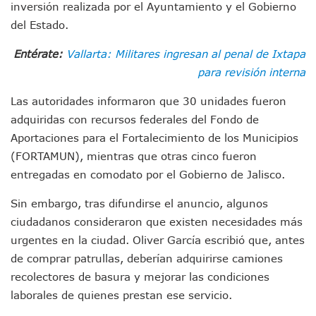
inversión realizada por el Ayuntamiento y el Gobierno
Entregan Aparato Auditivo A Don Juan Ramírez En Puerto Va
Juan Carlos Castro Realiza Asamblea Informativa En La Colo
del Estado.
Huracán En Formación Podría Generar Oleaje Elevado En L
Entérate:
Vallarta: Militares ingresan al penal de Ixtapa
Viajar A Puerto Vallarta Este Verano Puede Costar Hasta 2
Buscan Reducir Riesgos Por Cocodrilos En Playas De Puerto
para revisión interna
Plantean “Ley Don Juanito” Al Diputado Federal Bruno Blan
Vecinos De La Playita Reciben A Juan Carlos Castro
Las autoridades informaron que 30 unidades fueron
Asesinan En Oaxaca Al Periodista Francisco Alejandro Leyv
adquiridas con recursos federales del Fondo de
Detienen A Cuatro Hombres Armados En Bucerías; Asegur
Aportaciones para el Fortalecimiento de los Municipios
Yussara Canales Pide Transparencia Sobre Nuevo Vertedero
(FORTAMUN), mientras que otras cinco fueron
Adultos Mayores De Ixtapa Tendrán Una “Casa De Día” Re
entregadas en comodato por el Gobierno de Jalisco.
Mujeres Recorren Calles De Ixtapa Para Identificar Proble
Bruno Blancas Convoca A Mesa De Análisis Para La Conserv
Sin embargo, tras difundirse el anuncio, algunos
CUCosta E IMSS Nayarit Avanzan En Acuerdos Para Ampliar
ciudadanos consideraron que existen necesidades más
Videos De Presunto Convoy Armado Desatan Operativo En 
urgentes en la ciudad. Oliver García escribió que, antes
Playa Las Cocinas: Retiran Concesión Y Anuncian Plan De 
Dr. Álvarez Zayas Dirige Plan De Salud Animal Y Prevenció
de comprar patrullas, deberían adquirirse camiones
Por Desaparición Forzada, Expolicías De Nayarit Enfrentar
recolectores de basura y mejorar las condiciones
“El Mayo” Zambada Es Condenado A Morir En Prisión En E
laborales de quienes prestan ese servicio.
Orgullo Vallartense: Zhoemí Luévanos Competirá En El P