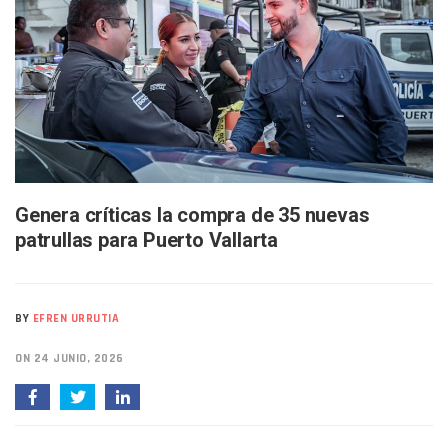
Arquitecto Luis Munguía Reconoce La Labor Del Personal De
Semana Lluviosa Para Puerto Vallarta Con Tormentas Y Am
Voces Del Orgullo Distingue A Referentes De La Comunida
Partido Verde Conforma Su 12.º “Ejército Del Verde” En L
Buques Mexicanos Parten A Venezuela Con 718 Toneladas
Nuevo Transporte Eléctrico En Puerto Vallarta: Rutas, Hora
En Vallarta, Todos Los Camiones Deben De Tener Aire Aco
Centro De Autismo Es Un Parteaguas Para Vallarta Y Jalisc
Lluvias Y Oleaje Elevado Marcarán El Fin De Semana En Pue
Jóvenes En Movimiento Jalisco Renueva Su Dirigencia Ru
Genera críticas la compra de 35 nuevas
En PV Encabezan Preferencias Morena Y Juan Carlos Cast
patrullas para Puerto Vallarta
Pancho López; En La Mira Del Comité Nacional Del PAN
Cae El “R1”, Presunto Autor Intelectual Del Homicidio De 
Muere Manolo Solo, Actor De “El Laberinto Del Fauno”, A L
Citan A Siete Integrantes De La Semar Por Investigación Por
BY
EFREN URRUTIA
IMSS Invierte 12.6 MDP En Remodelar Urgencias Del Hospita
En Abril 2027 Terminarán El Centro Regional De Autismo En
ON 24 JUNIO, 2026
Puerto Vallarta Fortalece Su Promoción En California Con 
Accidente En Un RZR, Principal Hipótesis Por La Muerte D
Este Viernes, Lemus Inaugurará El Sistema De Electromovil
Nidos De Lluvia Busca Beneficiar A 100 Familias De Puerto 