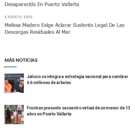
SEAPAL Tendrá Módulos Itinerantes Para Inscripción A Su
Desaparecido En Puerto Vallarta
Fin De Semana De San Valentín Impulsa Ventas En Restaura
Zapopan: Cae Presunto Coordinador De Célula Dedicada A 
5 AGOSTO, 2026
Ponen En Marcha Campaña ‘No Es Lo Que Parece’ Para Pre
Melissa Madero Exige Aclarar Sustento Legal De Las
Estado Y Municipio Impulsan A Microempresas Vallartens
Descargas Residuales Al Mar
Vuelca Camioneta Con Jornaleros Cerca De Talpa De Allen
Así Protege La Suprema Corte A Dueños De Vehículos Que
Fátima Bosh, ¿la Mexicana Renuncia A Su Corona Como M
Un Piloto Captó A Una Presunta Nave Extraterrestre En Co
MÁS NOTICIAS
Vigilan Parques, Canchas Y Avenidas Para Bajar Actos Ilícit
Zapopan: Retiran 29 Motocicletas Irregulares En Operativo V
Muere Joven Tras Ser Arrollado Por Un Camión De UnibusP
Jalisco se integra a estrategia nacional para sembrar
Formalizan Uso De Espacio Comunitario En Verde Vallarta
6.6 millones de árboles
Choque De Camionetas Deja Un Muerto En Autopista A Puer
Detienen A Peligroso Homicida De Guadalajara, Vinculado
Aprueban Nuevo Programa De Becas Escolares En Puerto V
Grasas De Establecimientos Comerciales Provocan Tapon
Frustran presunto secuestro virtual de un menor de 13
años en Puerto Vallarta
Colocan Cruz En Memoria De Clarisa Rodríguez En El Sitio 
Parejas En México: Bajan Matrimonios Y Crecen Uniones L
Yussara Canales Presenta La “ley Clarisa” Contra Conduct
Muere “Ma Nena”, La Abuelita Mexicana Que Se Robó El Co