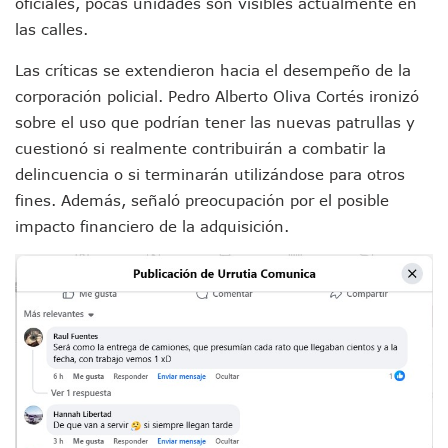
oficiales, pocas unidades son visibles actualmente en
IMSS Rehabilitará Infraestructura De La UMF No. 170 En Pue
las calles.
Puerto Vallarta Se Suma A Simulacro Estatal Por Bloqueos 
Retiran Cacharros De 30 Puntos En Colonias De Puerto Vall
Las críticas se extendieron hacia el desempeño de la
Movimiento Ciudadano Capacita A Su Estructura Territorial
corporación policial. Pedro Alberto Oliva Cortés ironizó
Hospital Civil De La Costa Inicia Su Construcción En Puerto 
sobre el uso que podrían tener las nuevas patrullas y
Fechas Y Sedes De Las Jornadas De Adopción De Perros En 
cuestionó si realmente contribuirán a combatir la
Accidente Fatal En La Autopista Guadalajara–Tepic Deja En
Ra Aguilar Fortalece La Transformación Desde Las Asambl
delincuencia o si terminarán utilizándose para otros
Aparecen Vivos Los Tres Estudiantes Desaparecidos De Gu
fines. Además, señaló preocupación por el posible
Tras Caer Ante Inglaterra, México Recibe Multa Económica
impacto financiero de la adquisición.
Dictan Prisión Preventiva A Exdirector De Pemex Por Presun
Juan Carlos Castro Visitó La Colonia Cristóbal Colón
Puente Amado Nervo Avanza En Un 80%, ¿se Abrirá Este Ju
C5 Jalisco Recupera Vehículo Robado De Puerto Vallarta En
Lamenta Demolición De Finca Tradicional El Colegio De Arq
Genera Críticas La Compra De 35 Nuevas Patrullas Para Pue
Alejandro, Julión Y Alfredito Darán Magna Serenata En La 
Bloquean Acceso A Lancheros Y Pescadores En El Estero;
Recuerdan Contingencia Del Marigalante Con Reconocimi
Vallarta Destaca En Competitividad Urbana Por Turismo, F