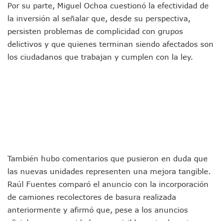
Brigada Forense Brindará Atención A Familias De Persona
Por su parte, Miguel Ochoa cuestionó la efectividad de
Vecinos De Vallarta 500 Exponen Queja De Vialidades A Ju
la inversión al señalar que, desde su perspectiva,
Pelea De Extranjera Durante Función De “La Odisea” En Puer
persisten problemas de complicidad con grupos
Joven Esgrimista De Puerto Vallarta Asegura Lugar En El 
delictivos y que quienes terminan siendo afectados son
Llegan Camiones “oruga” A Puerto Vallarta Con Capacidad
Coordinan Operativo Para Las Tradicionales Paseadas 202
los ciudadanos que trabajan y cumplen con la ley.
Monzón Mexicano Causará Lluvias Muy Fuertes En Jalisco 
Acusado De Homicidio En El Tuito Permanecerá Un Año En 
Descartan Riesgo De Tsunami Para Puerto Vallarta Tras Sis
Donald Trump Asistirá A La Final Del Mundial 2026 Entre E
Retiran 10 Toneladas De Macroalga En Playa De Guayabito
Arranca Copa México De Clavados Zapopan 2026 En El Cen
Munguía Analiza Pedir 100 MDP De Adelanto De Participac
Bomberas De Vallarta Asistirán A Simposio Internacional 
Región Sanitaria VIII Activa Programa Para Menores Con Di
También hubo comentarios que pusieron en duda que
Asesinan A Regidora De Tecate Por Morena Y A Su Esposo
las nuevas unidades representen una mejora tangible.
Recuperan Seis Vehículos Con Reporte De Robo Durante O
Raúl Fuentes comparó el anuncio con la incorporación
SEP Asigna Escuelas Para El Ciclo 2026-2027 En Jalisco; 
Tráfico Aéreo Cae En Puerto Vallarta Durante El 2026; Gua
de camiones recolectores de basura realizada
SAT Lleva Su Oficina Móvil A Talpa De Allende Para Realizar
anteriormente y afirmó que, pese a los anuncios
Mediante Asambleas Informativas Juan Carlos Castro Fort