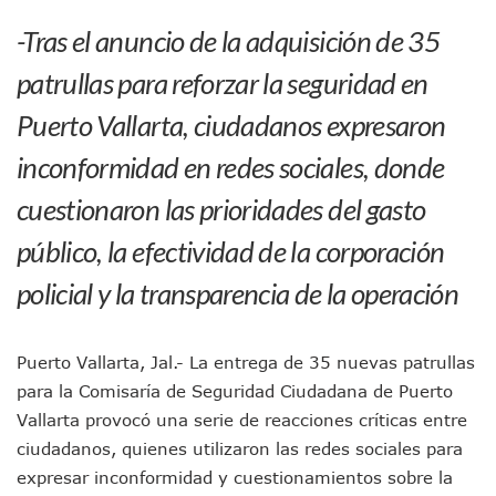
Morena Cierra Filas Por La Defensa Del Agua De Calidad En
-Tras el anuncio de la adquisición de 35
Hallazgo De Yareli Colmenares Tovar Eleva A 4 Cuerpos En
Regresa A Puerto Vallarta La Premiación Nacional De La L
patrullas para reforzar la seguridad en
Ra Aguilar Acompaña A Cientos De Familias En Las Pasead
Puerto Vallarta, ciudadanos expresaron
Oleaje Y Riesgo Por Cocodrilos Mantienen Restricciones En
“Kato” Supera El Abandono Y Comienza Una Nueva Vida Co
inconformidad en redes sociales, donde
México Necesitaba 600 Mil Empleos; Solo Generó 262 Mil
Poderoso Terremoto Destruye Edificios Y Puentes En Jap
cuestionaron las prioridades del gasto
Munguía Es El Sexto Mejor Alcalde De Jalisco, Según Statis
ATM Incorpora 20 Nuevos Camiones Al Corredor Bahía De 
público, la efectividad de la corporación
Colectivos Piden A Lemus Más Ministerios Públicos Para Pu
policial y la transparencia de la operación
Avenida Federación En Puerto Vallarta Registra 80% De A
Caída De “El Mencho” Elevó Percepción De Inseguridad En 
Mercado Vallarta Incluye Reúne A Emprendedores Locales E
Morenistas Imparten Taller En Puerto Vallarta
Puerto Vallarta, Jal.- La entrega de 35 nuevas patrullas
CEDHJ Señala Violaciones A Derechos De Víctima De Abuso
para la Comisaría de Seguridad Ciudadana de Puerto
Ayutla Bajo Investigación Tras Reporte De Posible Cremato
Vallarta provocó una serie de reacciones críticas entre
Maleza Crece En Camellones De La Principal Avenida Turíst
ciudadanos, quienes utilizaron las redes sociales para
Lluvias E Inundaciones No Detienen El Transporte Público E
expresar inconformidad y cuestionamientos sobre la
Bruno Blancas Reúne A Especialistas Para Analizar La Cons