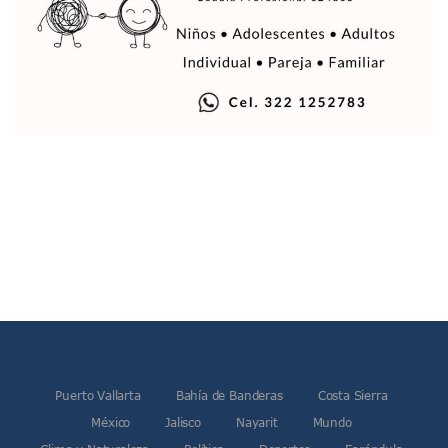
Rehabilitan Camellones En La Zona Norte De Puerto Vallart
Transporte En Guadalajara Permitirá Pagos Sin Contacto Co
Luis Munguía Respalda A Antonio Arreola Como Nuevo Pre
Construirán El Estadio Metropolitano “El Salado” En Puerto 
Diputado Bruno Blancas Socializa Su Reforma De Ley Sobre L
Bad Bunny Recibe Fuerte Respaldo Latino En El Super Bowl
María Fernanda Arreola Asume La Presidencia De Canaco-S
Munguía Atestigua Toma De Protesta En La 41ª Zona Militar
Servicio Gratuito De Pipas Beneficia A Más De 7 Mil Vall
Habrá Marcha Pacífica De Agradecimiento Por Apoyar A Cl
Alcalde De Tequila, Jalisco, Secuestró A Excandidatos De 
Puerto Vallarta Refuerza La Prevención Del Sarampión Con
Bad Bunny Y Sus Invitados Para El Medio Tiempo Del Super
El Gobierno Del Bien Mantiene Descuento Predial Este Fe
Café Y Diálogo Abre Espacio De Escucha Ciudadana En El Piti
Extorsión Y Fraude, El Fenómeno De La Delincuencia Que G
Vallarta Tendrá Vuelos Directos Con Aguascalientes, Puebla
Alumnos De Vallarta Se Quedan Sin Seguro Contra Accident
Puerto Vallarta
Bahía de Banderas
Costa Sierra
Revientan Anexo Irregular Y Liberan A 20 Personas En Bah
México
Jalisco
Nayarit
Mundo
Conchas Chinas: Buscan A Testigos De Choque Que Dejó 