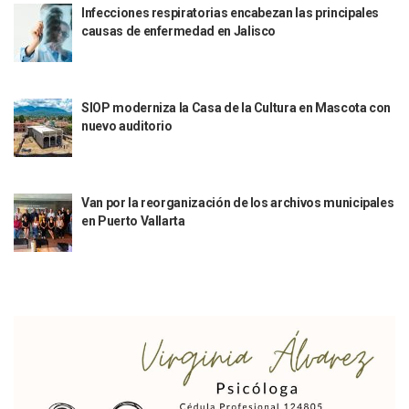
Infecciones respiratorias encabezan las principales
Empresario De Vallarta Participa En La Feria De Innovaci
causas de enfermedad en Jalisco
Avanza Reducción De La Jornada Laboral A 40 Horas; La Ap
Localizan Cuatro Vehículos Robados En Puerto Vallarta
CANIRAC Vallarta–Bahía De Banderas Reelige A Martha Par
Reportan Poncha Llantas En Carretera Compostela–Las Va
SIOP moderniza la Casa de la Cultura en Mascota con
La Marina Decomisa 39 Máquinas Tragamonedas En Nayarit; 
nuevo auditorio
Talento Vallartense Llegó A Canadá Y Abre Camino Para N
Descuentos Preferenciales En El Pago Del Predial 2026
Vallarta Instalará Macromódulos De Vacunación Contra El 
Ruta Del Peregrino: ¿Cuánto Tiempo Se Hace Para Ir A Talp
Van por la reorganización de los archivos municipales
Libro Revisa Un Siglo De Poesía Escrita En Puerto Vallarta
en Puerto Vallarta
RENTAS: La Inflación Artificial De Puerto Vallarta
Sentencian A 100 Años De Prisión A Mujer Por La Desapari
Puerto Vallarta Arranca El 2026 Con Éxito En El Total De Pa
Arranca Programa De Bacheo En Avenidas Clave De Puerto 
Puerto Vallarta Tiene Una De Las Gasolineras Más Caras D
Habrá Toma De ADN Y Entrevistas A Familias De Personas D
Detienen A Extranjero Por Poseer Un Tigre Cachorro En Pu
Regidora Melissa Exige Medidas De Protección “Pulso De V
SEAPAL Reparó 139 Fugas Durante La Semana Del 2 Al 8 De