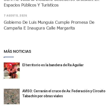
Espacios Públicos Y Turísticos
Indigentes Se Apoderan De Las Bancas Del Hospital Regiona
Vallarta: Aseguran Casi 200 Motocicletas En Operativos V
7 AGOSTO, 2026
INFONAVIT Ampliará Horario De Atención En Bahía De Ba
Gobierno De Luis Munguía Cumple Promesa De
Urrutia Comunica Se Encuentra En Pausa Por Crecimiento
Héctor Santana Anuncia Inspecciones Nocturnas A Motocic
Campaña E Inaugura Calle Margarita
Nayarit, Jalisco Y Otros 6 Estados Suspenden Clases Este 
Puerto Vallarta Suspende La Recolección De La Basura Est
Reporte Preliminar De Afectaciones, Según El Gobierno Mun
Canaco Servytur Puerto Vallarta Pide Evitar La Rapiña En N
MÁS NOTICIAS
Localizan 19 Vehículos Calcinados En Bahía De Banderas 
Reportan Al Menos 60 Negocios Incendiados En Puerto Vall
El territorio es la bandera de Ra Aguilar
Coparmex Pide Reforzar Seguridad Tras Jornada De Violenci
Sin Daños A La Infraestructura Del Aeropuerto De Vallarta,
Estados Unidos Pide A Sus Ciudadanos Resguardarse Si Est
Gobierno De México Confirma Muerte De “El Mencho” Tras 
Evacúan Aeropuerto De Puerto Vallarta Y Air Canada Cance
AVISO: Cerrarán el cruce de Av. Federación y Circuito
Gobierno De Vallarta Pide No Salir De Casa Y No Abrir Neg
Tabachín por obras viales
Reportan Captura Y Muerte De “El Mencho” En Medio De Op
Enfrentamientos Y Narcobloqueos Son Por Operativo En Ta
Narcobloqueos Causan Pánico Y Tensión En Puerto Vallart