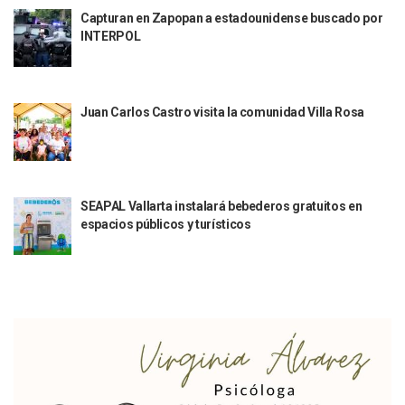
Justicia Penal-Oral Sigue Rezagada A 10 Años De La Entrada
Capturan en Zapopan a estadounidense buscado por
Polvo, Ruido, Máquinas… Así Las Obras Inconclusas En El 
INTERPOL
Decomisan 4 Toneladas De Droga En Aguas De Manzanillo,
Incendio En Taller De Vehículos Pesados En San Juan De Lo
Congreso Médico En Puerto Vallarta Dejará Beneficios Soc
Juan Carlos Castro visita la comunidad Villa Rosa
Estados Unidos Detecta Red Ilícita De Tiempos Compartid
Mueren 8 Personas De Bahía De Banderas En Operativo Na
Personas Therian Convocan A Mega Convivio En Guadalaja
Unirse Vallarta: Horario De Atención De Oficina De Búsq
Localizan Y Liberan A Cuatro Personas Que Permanecían I
SEAPAL Vallarta instalará bebederos gratuitos en
Ola De Calor Alcanzará Su Máximo Este Jueves En Jalisco,
espacios públicos y turísticos
Macro Desfogue De Tuberías Dejará Sin Agua A 150 Colonia
Sigue El Programa De Bacheo En Puerto Vallarta
Localizan A Menor Extraviada En La Nueva Central De Aut
Alumnos De “La Pesquera” Se Intoxican Tras Consumir Clo
Bruno Blancas Destaca Avances Legislativos Aprobados En
¡Qué Horror! Buscan Posible Fosa Clandestina En El Patio D
Melissa Madero Denuncia Despido De Su Personal Por Pres
Puerto Vallarta Presente En El Anuncio Del Plan Integral D
Miércoles De Ceniza: ¿Qué Significa La Cruz Que Se Pone E