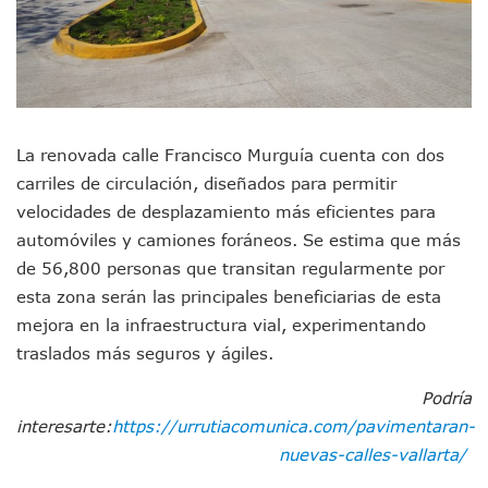
Detienen A Cuatro Hombres Armados En Bucerías; Asegur
Yussara Canales Pide Transparencia Sobre Nuevo Vertedero
Adultos Mayores De Ixtapa Tendrán Una “Casa De Día” Re
Mujeres Recorren Calles De Ixtapa Para Identificar Proble
Bruno Blancas Convoca A Mesa De Análisis Para La Conserv
CUCosta E IMSS Nayarit Avanzan En Acuerdos Para Ampliar
Videos De Presunto Convoy Armado Desatan Operativo En 
La renovada calle Francisco Murguía cuenta con dos
Playa Las Cocinas: Retiran Concesión Y Anuncian Plan De 
carriles de circulación, diseñados para permitir
Dr. Álvarez Zayas Dirige Plan De Salud Animal Y Prevenció
velocidades de desplazamiento más eficientes para
Por Desaparición Forzada, Expolicías De Nayarit Enfrentar
automóviles y camiones foráneos. Se estima que más
“El Mayo” Zambada Es Condenado A Morir En Prisión En E
Orgullo Vallartense: Zhoemí Luévanos Competirá En El P
de 56,800 personas que transitan regularmente por
Brigada Forense Brindará Atención A Familias De Persona
esta zona serán las principales beneficiarias de esta
Vecinos De Vallarta 500 Exponen Queja De Vialidades A Ju
mejora en la infraestructura vial, experimentando
Pelea De Extranjera Durante Función De “La Odisea” En Puer
traslados más seguros y ágiles.
Joven Esgrimista De Puerto Vallarta Asegura Lugar En El 
Llegan Camiones “oruga” A Puerto Vallarta Con Capacidad
Podría
Coordinan Operativo Para Las Tradicionales Paseadas 202
interesarte:
https://urrutiacomunica.com/pavimentaran-
Monzón Mexicano Causará Lluvias Muy Fuertes En Jalisco 
nuevas-calles-vallarta/
Acusado De Homicidio En El Tuito Permanecerá Un Año En 
Descartan Riesgo De Tsunami Para Puerto Vallarta Tras Sis