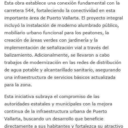
Esta obra establece una conexión fundamental con la
Donald Trump Asistirá A La Final Del Mundial 2026 Entre E
carretera 544, fortaleciendo la conectividad en esta
Retiran 10 Toneladas De Macroalga En Playa De Guayabito
Arranca Copa México De Clavados Zapopan 2026 En El Cen
importante área de Puerto Vallarta. El proyecto integral
Munguía Analiza Pedir 100 MDP De Adelanto De Participac
incluyó la instalación de moderno alumbrado público,
Bomberas De Vallarta Asistirán A Simposio Internacional 
mobiliario urbano funcional para los peatones, la
Región Sanitaria VIII Activa Programa Para Menores Con Di
creación de áreas verdes con jardinería y la
Asesinan A Regidora De Tecate Por Morena Y A Su Esposo
implementación de señalización vial a través del
Recuperan Seis Vehículos Con Reporte De Robo Durante O
balizamiento. Adicionalmente, se llevaron a cabo
SEP Asigna Escuelas Para El Ciclo 2026-2027 En Jalisco; 
Tráfico Aéreo Cae En Puerto Vallarta Durante El 2026; Gua
trabajos de modernización en las redes de distribución
SAT Lleva Su Oficina Móvil A Talpa De Allende Para Realizar
de agua potable y alcantarillado sanitario, asegurando
Mediante Asambleas Informativas Juan Carlos Castro Fort
una infraestructura de servicios básicos actualizada
IMSS Rehabilitará Infraestructura De La UMF No. 170 En Pue
para la zona.
Puerto Vallarta Se Suma A Simulacro Estatal Por Bloqueos 
Retiran Cacharros De 30 Puntos En Colonias De Puerto Vall
Esta iniciativa subraya el compromiso de las
Movimiento Ciudadano Capacita A Su Estructura Territorial
autoridades estatales y municipales con la mejora
Hospital Civil De La Costa Inicia Su Construcción En Puerto 
continua de la infraestructura urbana de Puerto
Fechas Y Sedes De Las Jornadas De Adopción De Perros En 
Accidente Fatal En La Autopista Guadalajara–Tepic Deja En
Vallarta, buscando un desarrollo que beneficie
Ra Aguilar Fortalece La Transformación Desde Las Asambl
directamente a sus habitantes y fortalezca su atractivo