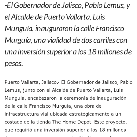
-El Gobernador de Jalisco, Pablo Lemus, y
Jóvenes En Movimiento Jalisco Renueva Su Dirigencia Ru
En PV Encabezan Preferencias Morena Y Juan Carlos Cast
el Alcalde de Puerto Vallarta, Luis
Pancho López; En La Mira Del Comité Nacional Del PAN
Munguía, inauguraron la calle Francisco
Cae El “R1”, Presunto Autor Intelectual Del Homicidio De 
Muere Manolo Solo, Actor De “El Laberinto Del Fauno”, A L
Murguía, una vialidad de dos carriles con
Citan A Siete Integrantes De La Semar Por Investigación Por
IMSS Invierte 12.6 MDP En Remodelar Urgencias Del Hospita
una inversión superior a los 18 millones de
En Abril 2027 Terminarán El Centro Regional De Autismo En
Puerto Vallarta Fortalece Su Promoción En California Con 
pesos.
Accidente En Un RZR, Principal Hipótesis Por La Muerte D
Este Viernes, Lemus Inaugurará El Sistema De Electromovil
Nidos De Lluvia Busca Beneficiar A 100 Familias De Puerto 
Puerto Vallarta, Jalisco.- El Gobernador de Jalisco, Pablo
Morena Cierra Filas Por La Defensa Del Agua De Calidad En
Lemus, junto con el Alcalde de Puerto Vallarta, Luis
Hallazgo De Yareli Colmenares Tovar Eleva A 4 Cuerpos En
Munguía, encabezaron la ceremonia de inauguración
Regresa A Puerto Vallarta La Premiación Nacional De La L
de la calle Francisco Murguía, una obra de
Ra Aguilar Acompaña A Cientos De Familias En Las Pasead
Oleaje Y Riesgo Por Cocodrilos Mantienen Restricciones En
infraestructura vial ubicada estratégicamente a un
“Kato” Supera El Abandono Y Comienza Una Nueva Vida Co
costado de la tienda The Home Depot. Este proyecto,
México Necesitaba 600 Mil Empleos; Solo Generó 262 Mil
que requirió una inversión superior a los 18 millones
Poderoso Terremoto Destruye Edificios Y Puentes En Jap