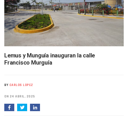
Buscan A Wilber Armando Colmenares Márquez, Desaparec
Melissa Madero Exige Aclarar Sustento Legal De Las Desca
Washington Enfrenta Una Emergencia Ambiental Por Incen
Avanza Plan Para Construir Estadio De Tritones Vallarta; S
Nuevas Concesiones De Taxis En Puerto Vallarta, ¿para Qu
Mueren Cuatro Personas Tras Explosión De Una Pipa En T
Bruno Blancas Lleva El Mensaje De La Cuarta Transformaci
Liberan 180 Crías De Iguana Verde En El Estero El Salado P
Puerto Vallarta Participa En Los PriceAgencies Awards 20
Lemus y Munguía inauguran la calle
Ofrecerán Asesoría Jurídica Gratuita En Puerto Vallarta 
Francisco Murguía
Juan Solís E Iris Torres Buscan Integrar La Planilla Del PAN 
Realizan Operativo Preventivo En Seis Colonias Del Centro 
Arquitecto Luis Munguía Reconoce La Labor Del Personal De
Semana Lluviosa Para Puerto Vallarta Con Tormentas Y Am
BY
CARLOS LOPEZ
Voces Del Orgullo Distingue A Referentes De La Comunida
Partido Verde Conforma Su 12.º “Ejército Del Verde” En L
ON 24 ABRIL, 2025
Buques Mexicanos Parten A Venezuela Con 718 Toneladas
Nuevo Transporte Eléctrico En Puerto Vallarta: Rutas, Hora
En Vallarta, Todos Los Camiones Deben De Tener Aire Aco
Centro De Autismo Es Un Parteaguas Para Vallarta Y Jalisc
Lluvias Y Oleaje Elevado Marcarán El Fin De Semana En Pue