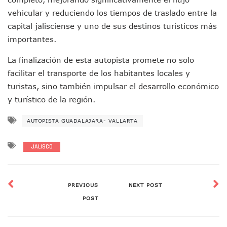
Brigada Forense Brindará Atención A Familias De Persona
Vecinos De Vallarta 500 Exponen Queja De Vialidades A Ju
vehicular y reduciendo los tiempos de traslado entre la
Pelea De Extranjera Durante Función De “La Odisea” En Puer
capital jalisciense y uno de sus destinos turísticos más
Joven Esgrimista De Puerto Vallarta Asegura Lugar En El 
importantes.
Llegan Camiones “oruga” A Puerto Vallarta Con Capacidad
Coordinan Operativo Para Las Tradicionales Paseadas 202
La finalización de esta autopista promete no solo
Monzón Mexicano Causará Lluvias Muy Fuertes En Jalisco 
facilitar el transporte de los habitantes locales y
Acusado De Homicidio En El Tuito Permanecerá Un Año En 
turistas, sino también impulsar el desarrollo económico
Descartan Riesgo De Tsunami Para Puerto Vallarta Tras Sis
y turístico de la región.
Donald Trump Asistirá A La Final Del Mundial 2026 Entre E
Retiran 10 Toneladas De Macroalga En Playa De Guayabito
AUTOPISTA GUADALAJARA- VALLARTA
Arranca Copa México De Clavados Zapopan 2026 En El Cen
Munguía Analiza Pedir 100 MDP De Adelanto De Participac
Bomberas De Vallarta Asistirán A Simposio Internacional 
JALISCO
Región Sanitaria VIII Activa Programa Para Menores Con Di
Asesinan A Regidora De Tecate Por Morena Y A Su Esposo
Recuperan Seis Vehículos Con Reporte De Robo Durante O
PREVIOUS
NEXT POST
SEP Asigna Escuelas Para El Ciclo 2026-2027 En Jalisco; 
POST
Tráfico Aéreo Cae En Puerto Vallarta Durante El 2026; Gua
SAT Lleva Su Oficina Móvil A Talpa De Allende Para Realizar
Mediante Asambleas Informativas Juan Carlos Castro Fort