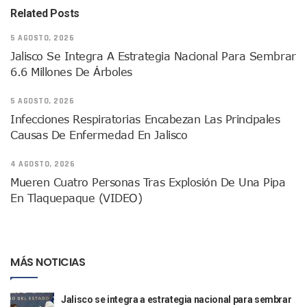
IMSS Rehabilitará Infraestructura De La UMF No. 170 En Pue
Related Posts
Puerto Vallarta Se Suma A Simulacro Estatal Por Bloqueos 
5 AGOSTO, 2026
Retiran Cacharros De 30 Puntos En Colonias De Puerto Vall
Jalisco Se Integra A Estrategia Nacional Para Sembrar
Movimiento Ciudadano Capacita A Su Estructura Territorial
Hospital Civil De La Costa Inicia Su Construcción En Puerto 
6.6 Millones De Árboles
Fechas Y Sedes De Las Jornadas De Adopción De Perros En 
Accidente Fatal En La Autopista Guadalajara–Tepic Deja En
5 AGOSTO, 2026
Ra Aguilar Fortalece La Transformación Desde Las Asambl
Infecciones Respiratorias Encabezan Las Principales
Aparecen Vivos Los Tres Estudiantes Desaparecidos De Gu
Causas De Enfermedad En Jalisco
Tras Caer Ante Inglaterra, México Recibe Multa Económica
Dictan Prisión Preventiva A Exdirector De Pemex Por Presun
4 AGOSTO, 2026
Juan Carlos Castro Visitó La Colonia Cristóbal Colón
Mueren Cuatro Personas Tras Explosión De Una Pipa
Puente Amado Nervo Avanza En Un 80%, ¿se Abrirá Este Ju
En Tlaquepaque (VIDEO)
C5 Jalisco Recupera Vehículo Robado De Puerto Vallarta En
Lamenta Demolición De Finca Tradicional El Colegio De Arq
Genera Críticas La Compra De 35 Nuevas Patrullas Para Pue
Alejandro, Julión Y Alfredito Darán Magna Serenata En La 
MÁS NOTICIAS
Bloquean Acceso A Lancheros Y Pescadores En El Estero;
Recuerdan Contingencia Del Marigalante Con Reconocimi
Vallarta Destaca En Competitividad Urbana Por Turismo, F
Jalisco se integra a estrategia nacional para sembrar