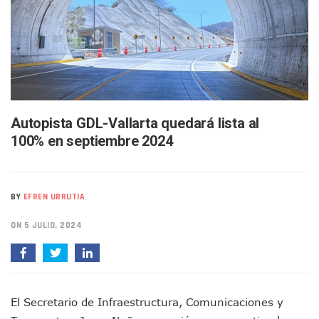
Arquitecto Luis Munguía Reconoce La Labor Del Personal De
Semana Lluviosa Para Puerto Vallarta Con Tormentas Y Am
Voces Del Orgullo Distingue A Referentes De La Comunida
Partido Verde Conforma Su 12.º “Ejército Del Verde” En L
Buques Mexicanos Parten A Venezuela Con 718 Toneladas
Nuevo Transporte Eléctrico En Puerto Vallarta: Rutas, Hora
En Vallarta, Todos Los Camiones Deben De Tener Aire Aco
Centro De Autismo Es Un Parteaguas Para Vallarta Y Jalisc
Autopista GDL-Vallarta quedará lista al
Lluvias Y Oleaje Elevado Marcarán El Fin De Semana En Pue
100% en septiembre 2024
Jóvenes En Movimiento Jalisco Renueva Su Dirigencia Ru
En PV Encabezan Preferencias Morena Y Juan Carlos Cast
Pancho López; En La Mira Del Comité Nacional Del PAN
Cae El “R1”, Presunto Autor Intelectual Del Homicidio De 
BY
EFREN URRUTIA
Muere Manolo Solo, Actor De “El Laberinto Del Fauno”, A L
Citan A Siete Integrantes De La Semar Por Investigación Por
ON 5 JULIO, 2024
IMSS Invierte 12.6 MDP En Remodelar Urgencias Del Hospita
En Abril 2027 Terminarán El Centro Regional De Autismo En
Puerto Vallarta Fortalece Su Promoción En California Con 
Accidente En Un RZR, Principal Hipótesis Por La Muerte D
Este Viernes, Lemus Inaugurará El Sistema De Electromovil
El Secretario de Infraestructura, Comunicaciones y
Nidos De Lluvia Busca Beneficiar A 100 Familias De Puerto 