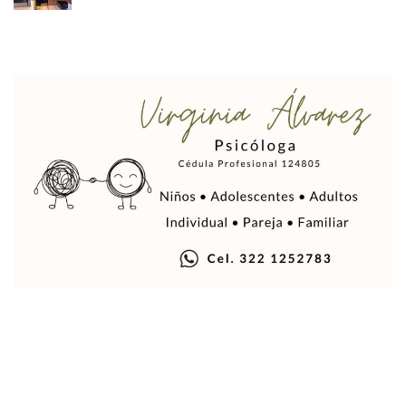
Sin Daños A La Infraestructura Del Aeropuerto De Vallarta,
Estados Unidos Pide A Sus Ciudadanos Resguardarse Si Est
Gobierno De México Confirma Muerte De “El Mencho” Tras 
Evacúan Aeropuerto De Puerto Vallarta Y Air Canada Cance
Gobierno De Vallarta Pide No Salir De Casa Y No Abrir Neg
Reportan Captura Y Muerte De “El Mencho” En Medio De Op
Enfrentamientos Y Narcobloqueos Son Por Operativo En Ta
Narcobloqueos Causan Pánico Y Tensión En Puerto Vallart
Justicia Penal-Oral Sigue Rezagada A 10 Años De La Entrada
Polvo, Ruido, Máquinas… Así Las Obras Inconclusas En El 
Decomisan 4 Toneladas De Droga En Aguas De Manzanillo,
Incendio En Taller De Vehículos Pesados En San Juan De Lo
Congreso Médico En Puerto Vallarta Dejará Beneficios Soc
Estados Unidos Detecta Red Ilícita De Tiempos Compartid
Mueren 8 Personas De Bahía De Banderas En Operativo Na
Personas Therian Convocan A Mega Convivio En Guadalaja
Unirse Vallarta: Horario De Atención De Oficina De Búsq
Localizan Y Liberan A Cuatro Personas Que Permanecían I
Ola De Calor Alcanzará Su Máximo Este Jueves En Jalisco,
Macro Desfogue De Tuberías Dejará Sin Agua A 150 Colonia