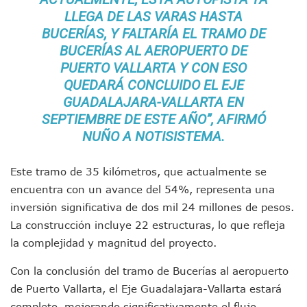
Entregan Aparato Auditivo A Don Juan Ramírez En Puerto Va
LLEGA DE LAS VARAS HASTA
Juan Carlos Castro Realiza Asamblea Informativa En La Colo
BUCERÍAS, Y FALTARÍA EL TRAMO DE
Huracán En Formación Podría Generar Oleaje Elevado En L
BUCERÍAS AL AEROPUERTO DE
Viajar A Puerto Vallarta Este Verano Puede Costar Hasta 2
PUERTO VALLARTA Y CON ESO
Buscan Reducir Riesgos Por Cocodrilos En Playas De Puerto
Plantean “Ley Don Juanito” Al Diputado Federal Bruno Blan
QUEDARÁ CONCLUIDO EL EJE
Vecinos De La Playita Reciben A Juan Carlos Castro
GUADALAJARA-VALLARTA EN
Asesinan En Oaxaca Al Periodista Francisco Alejandro Leyv
SEPTIEMBRE DE ESTE AÑO”, AFIRMÓ
Detienen A Cuatro Hombres Armados En Bucerías; Asegur
NUÑO A NOTISISTEMA.
Yussara Canales Pide Transparencia Sobre Nuevo Vertedero
Adultos Mayores De Ixtapa Tendrán Una “Casa De Día” Re
Este tramo de 35 kilómetros, que actualmente se
Mujeres Recorren Calles De Ixtapa Para Identificar Proble
Bruno Blancas Convoca A Mesa De Análisis Para La Conserv
encuentra con un avance del 54%, representa una
CUCosta E IMSS Nayarit Avanzan En Acuerdos Para Ampliar
inversión significativa de dos mil 24 millones de pesos.
Videos De Presunto Convoy Armado Desatan Operativo En 
La construcción incluye 22 estructuras, lo que refleja
Playa Las Cocinas: Retiran Concesión Y Anuncian Plan De 
la complejidad y magnitud del proyecto.
Dr. Álvarez Zayas Dirige Plan De Salud Animal Y Prevenció
Por Desaparición Forzada, Expolicías De Nayarit Enfrentar
Con la conclusión del tramo de Bucerías al aeropuerto
“El Mayo” Zambada Es Condenado A Morir En Prisión En E
de Puerto Vallarta, el Eje Guadalajara-Vallarta estará
Orgullo Vallartense: Zhoemí Luévanos Competirá En El P
completo, mejorando significativamente el flujo