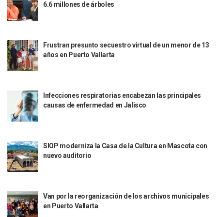
Peritajes Buscan Esclarecer Muerte De Regidora De Cabo 
6.6 millones de árboles
IDEFT Y Hotel De Puerto Vallarta Acuerdan Programa Para C
PAN Vallarta Distribuye 40 Paquetes De Artículos De Prim
No Ha Pasado La Basura En 6 Días En La Colonia Villas Uni
Frustran presunto secuestro virtual de un menor de 13
Convocan A Exposición Fotográfica Sobre El “domingo Negr
años en Puerto Vallarta
Temporal De Lluvias Mantienen En Alerta A Vallarta; Llam
Ra Aguilar Recorre Rancho Nácar, Ojos De Agua Y Lomas De
Caen Más De 100 Personas Durante Operativo “Salvando V
Impulsa Juan Carlos Castro Almaguer Jornada Médica Grat
Infecciones respiratorias encabezan las principales
Indigentes Se Apoderan De Las Bancas Del Hospital Regiona
causas de enfermedad en Jalisco
Vallarta: Aseguran Casi 200 Motocicletas En Operativos V
INFONAVIT Ampliará Horario De Atención En Bahía De Ba
Urrutia Comunica Se Encuentra En Pausa Por Crecimiento
Héctor Santana Anuncia Inspecciones Nocturnas A Motocic
SIOP moderniza la Casa de la Cultura en Mascota con
Nayarit, Jalisco Y Otros 6 Estados Suspenden Clases Este 
nuevo auditorio
Puerto Vallarta Suspende La Recolección De La Basura Est
Reporte Preliminar De Afectaciones, Según El Gobierno Mun
Canaco Servytur Puerto Vallarta Pide Evitar La Rapiña En N
Localizan 19 Vehículos Calcinados En Bahía De Banderas 
Van por la reorganización de los archivos municipales
en Puerto Vallarta
Reportan Al Menos 60 Negocios Incendiados En Puerto Vall
Coparmex Pide Reforzar Seguridad Tras Jornada De Violenci