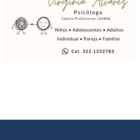
Indigentes Se Apoderan De Las Bancas Del Hospital Regiona
Vallarta: Aseguran Casi 200 Motocicletas En Operativos V
INFONAVIT Ampliará Horario De Atención En Bahía De Ba
Urrutia Comunica Se Encuentra En Pausa Por Crecimiento
Héctor Santana Anuncia Inspecciones Nocturnas A Motocic
Nayarit, Jalisco Y Otros 6 Estados Suspenden Clases Este 
Puerto Vallarta Suspende La Recolección De La Basura Est
Reporte Preliminar De Afectaciones, Según El Gobierno Mun
Canaco Servytur Puerto Vallarta Pide Evitar La Rapiña En N
Localizan 19 Vehículos Calcinados En Bahía De Banderas 
Reportan Al Menos 60 Negocios Incendiados En Puerto Vall
Coparmex Pide Reforzar Seguridad Tras Jornada De Violenci
Sin Daños A La Infraestructura Del Aeropuerto De Vallarta,
Estados Unidos Pide A Sus Ciudadanos Resguardarse Si Est
Gobierno De México Confirma Muerte De “El Mencho” Tras 
Evacúan Aeropuerto De Puerto Vallarta Y Air Canada Cance
Gobierno De Vallarta Pide No Salir De Casa Y No Abrir Neg
Reportan Captura Y Muerte De “El Mencho” En Medio De Op
Enfrentamientos Y Narcobloqueos Son Por Operativo En Ta
Narcobloqueos Causan Pánico Y Tensión En Puerto Vallart