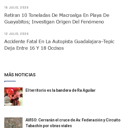
Donald Trump Asistirá A La Final Del Mundial 2026 Entre E
16 JULIO, 2026
Retiran 10 Toneladas De Macroalga En Playa De Guayabito
Retiran 10 Toneladas De Macroalga En Playa De
Arranca Copa México De Clavados Zapopan 2026 En El Cen
Guayabitos; Investigan Origen Del Fenómeno
Munguía Analiza Pedir 100 MDP De Adelanto De Participac
Bomberas De Vallarta Asistirán A Simposio Internacional 
12 JULIO, 2026
Región Sanitaria VIII Activa Programa Para Menores Con Di
Accidente Fatal En La Autopista Guadalajara–Tepic
Asesinan A Regidora De Tecate Por Morena Y A Su Esposo
Deja Entre 16 Y 18 Occisos
Recuperan Seis Vehículos Con Reporte De Robo Durante O
SEP Asigna Escuelas Para El Ciclo 2026-2027 En Jalisco; 
Tráfico Aéreo Cae En Puerto Vallarta Durante El 2026; Gua
SAT Lleva Su Oficina Móvil A Talpa De Allende Para Realizar
MÁS NOTICIAS
Mediante Asambleas Informativas Juan Carlos Castro Fort
IMSS Rehabilitará Infraestructura De La UMF No. 170 En Pue
Puerto Vallarta Se Suma A Simulacro Estatal Por Bloqueos 
El territorio es la bandera de Ra Aguilar
Retiran Cacharros De 30 Puntos En Colonias De Puerto Vall
Movimiento Ciudadano Capacita A Su Estructura Territorial
Hospital Civil De La Costa Inicia Su Construcción En Puerto 
Fechas Y Sedes De Las Jornadas De Adopción De Perros En 
Accidente Fatal En La Autopista Guadalajara–Tepic Deja En
AVISO: Cerrarán el cruce de Av. Federación y Circuito
Ra Aguilar Fortalece La Transformación Desde Las Asambl
Tabachín por obras viales