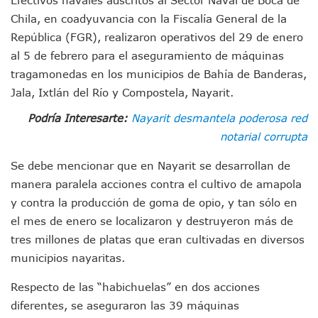
Munguía Es El Sexto Mejor Alcalde De Jalisco, Según Statis
Chila, en coadyuvancia con la Fiscalía General de la
ATM Incorpora 20 Nuevos Camiones Al Corredor Bahía De 
República (FGR), realizaron operativos del 29 de enero
Colectivos Piden A Lemus Más Ministerios Públicos Para Pu
Avenida Federación En Puerto Vallarta Registra 80% De A
al 5 de febrero para el aseguramiento de máquinas
Caída De “El Mencho” Elevó Percepción De Inseguridad En 
tragamonedas en los municipios de Bahía de Banderas,
Mercado Vallarta Incluye Reúne A Emprendedores Locales E
Jala, Ixtlán del Río y Compostela, Nayarit.
Morenistas Imparten Taller En Puerto Vallarta
CEDHJ Señala Violaciones A Derechos De Víctima De Abuso
Podría Interesarte:
Nayarit desmantela poderosa red
Ayutla Bajo Investigación Tras Reporte De Posible Cremato
notarial corrupta
Maleza Crece En Camellones De La Principal Avenida Turíst
Lluvias E Inundaciones No Detienen El Transporte Público E
Se debe mencionar que en Nayarit se desarrollan de
Bruno Blancas Reúne A Especialistas Para Analizar La Cons
manera paralela acciones contra el cultivo de amapola
Entregan Aparato Auditivo A Don Juan Ramírez En Puerto Va
y contra la producción de goma de opio, y tan sólo en
Juan Carlos Castro Realiza Asamblea Informativa En La Colo
el mes de enero se localizaron y destruyeron más de
Huracán En Formación Podría Generar Oleaje Elevado En L
tres millones de platas que eran cultivadas en diversos
Viajar A Puerto Vallarta Este Verano Puede Costar Hasta 2
municipios nayaritas.
Buscan Reducir Riesgos Por Cocodrilos En Playas De Puerto
Plantean “Ley Don Juanito” Al Diputado Federal Bruno Blan
Respecto de las “habichuelas” en dos acciones
Vecinos De La Playita Reciben A Juan Carlos Castro
Asesinan En Oaxaca Al Periodista Francisco Alejandro Leyv
diferentes, se aseguraron las 39 máquinas