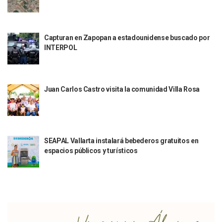
Aparecen Vivos Los Tres Estudiantes Desaparecidos De Gu
Tras Caer Ante Inglaterra, México Recibe Multa Económica
Dictan Prisión Preventiva A Exdirector De Pemex Por Presun
Juan Carlos Castro Visitó La Colonia Cristóbal Colón
Capturan en Zapopan a estadounidense buscado por
INTERPOL
Puente Amado Nervo Avanza En Un 80%, ¿se Abrirá Este Ju
C5 Jalisco Recupera Vehículo Robado De Puerto Vallarta En
Lamenta Demolición De Finca Tradicional El Colegio De Arq
Genera Críticas La Compra De 35 Nuevas Patrullas Para Pue
Juan Carlos Castro visita la comunidad Villa Rosa
Alejandro, Julión Y Alfredito Darán Magna Serenata En La 
Bloquean Acceso A Lancheros Y Pescadores En El Estero;
Recuerdan Contingencia Del Marigalante Con Reconocimi
Vallarta Destaca En Competitividad Urbana Por Turismo, F
Peritajes Buscan Esclarecer Muerte De Regidora De Cabo 
SEAPAL Vallarta instalará bebederos gratuitos en
IDEFT Y Hotel De Puerto Vallarta Acuerdan Programa Para C
espacios públicos y turísticos
PAN Vallarta Distribuye 40 Paquetes De Artículos De Prim
No Ha Pasado La Basura En 6 Días En La Colonia Villas Uni
Convocan A Exposición Fotográfica Sobre El “domingo Negr
Temporal De Lluvias Mantienen En Alerta A Vallarta; Llam
Ra Aguilar Recorre Rancho Nácar, Ojos De Agua Y Lomas De
Caen Más De 100 Personas Durante Operativo “Salvando V
Impulsa Juan Carlos Castro Almaguer Jornada Médica Grat