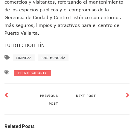
Brigada Forense Brindará Atención A Familias De Persona
comercios y visitantes, reforzando el mantenimiento
Vecinos De Vallarta 500 Exponen Queja De Vialidades A Ju
de los espacios públicos y el compromiso de la
Pelea De Extranjera Durante Función De “La Odisea” En Puer
Gerencia de Ciudad y Centro Histórico con entornos
Joven Esgrimista De Puerto Vallarta Asegura Lugar En El 
más seguros, limpios y atractivos para el centro de
Llegan Camiones “oruga” A Puerto Vallarta Con Capacidad
Puerto Vallarta.
Coordinan Operativo Para Las Tradicionales Paseadas 202
Monzón Mexicano Causará Lluvias Muy Fuertes En Jalisco 
FUEBTE: BOLETÍN
Acusado De Homicidio En El Tuito Permanecerá Un Año En 
Descartan Riesgo De Tsunami Para Puerto Vallarta Tras Sis
LIMPIEZA
LUIS MUNGUÍA
Donald Trump Asistirá A La Final Del Mundial 2026 Entre E
Retiran 10 Toneladas De Macroalga En Playa De Guayabito
Arranca Copa México De Clavados Zapopan 2026 En El Cen
PUERTO VALLARTA
Munguía Analiza Pedir 100 MDP De Adelanto De Participac
Bomberas De Vallarta Asistirán A Simposio Internacional 
Región Sanitaria VIII Activa Programa Para Menores Con Di
PREVIOUS
NEXT POST
Asesinan A Regidora De Tecate Por Morena Y A Su Esposo
POST
Recuperan Seis Vehículos Con Reporte De Robo Durante O
SEP Asigna Escuelas Para El Ciclo 2026-2027 En Jalisco; 
Tráfico Aéreo Cae En Puerto Vallarta Durante El 2026; Gua
SAT Lleva Su Oficina Móvil A Talpa De Allende Para Realizar
Related Posts
Mediante Asambleas Informativas Juan Carlos Castro Fort