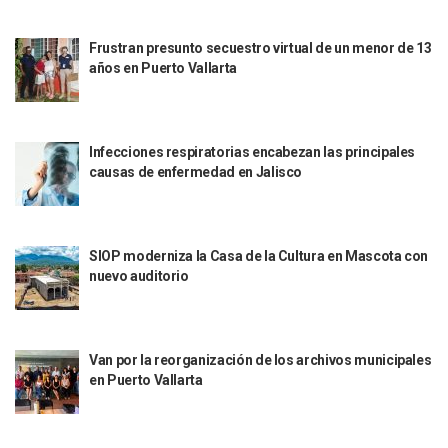
Peritajes Buscan Esclarecer Muerte De Regidora De Cabo 
IDEFT Y Hotel De Puerto Vallarta Acuerdan Programa Para C
Frustran presunto secuestro virtual de un menor de 13
PAN Vallarta Distribuye 40 Paquetes De Artículos De Prim
años en Puerto Vallarta
No Ha Pasado La Basura En 6 Días En La Colonia Villas Uni
Convocan A Exposición Fotográfica Sobre El “domingo Negr
Temporal De Lluvias Mantienen En Alerta A Vallarta; Llam
Ra Aguilar Recorre Rancho Nácar, Ojos De Agua Y Lomas De
Infecciones respiratorias encabezan las principales
Caen Más De 100 Personas Durante Operativo “Salvando V
causas de enfermedad en Jalisco
Impulsa Juan Carlos Castro Almaguer Jornada Médica Grat
Indigentes Se Apoderan De Las Bancas Del Hospital Regiona
Vallarta: Aseguran Casi 200 Motocicletas En Operativos V
INFONAVIT Ampliará Horario De Atención En Bahía De Ba
SIOP moderniza la Casa de la Cultura en Mascota con
Urrutia Comunica Se Encuentra En Pausa Por Crecimiento
nuevo auditorio
Héctor Santana Anuncia Inspecciones Nocturnas A Motocic
Nayarit, Jalisco Y Otros 6 Estados Suspenden Clases Este 
Puerto Vallarta Suspende La Recolección De La Basura Est
Van por la reorganización de los archivos municipales
Reporte Preliminar De Afectaciones, Según El Gobierno Mun
en Puerto Vallarta
Canaco Servytur Puerto Vallarta Pide Evitar La Rapiña En N
Localizan 19 Vehículos Calcinados En Bahía De Banderas 
Reportan Al Menos 60 Negocios Incendiados En Puerto Vall
Coparmex Pide Reforzar Seguridad Tras Jornada De Violenci