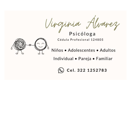
Sin Daños A La Infraestructura Del Aeropuerto De Vallarta,
Estados Unidos Pide A Sus Ciudadanos Resguardarse Si Est
Gobierno De México Confirma Muerte De “El Mencho” Tras 
Evacúan Aeropuerto De Puerto Vallarta Y Air Canada Cance
Gobierno De Vallarta Pide No Salir De Casa Y No Abrir Neg
Reportan Captura Y Muerte De “El Mencho” En Medio De Op
Enfrentamientos Y Narcobloqueos Son Por Operativo En Ta
Narcobloqueos Causan Pánico Y Tensión En Puerto Vallart
Justicia Penal-Oral Sigue Rezagada A 10 Años De La Entrada
Polvo, Ruido, Máquinas… Así Las Obras Inconclusas En El 
Decomisan 4 Toneladas De Droga En Aguas De Manzanillo,
Incendio En Taller De Vehículos Pesados En San Juan De Lo
Congreso Médico En Puerto Vallarta Dejará Beneficios Soc
Estados Unidos Detecta Red Ilícita De Tiempos Compartid
Mueren 8 Personas De Bahía De Banderas En Operativo Na
Personas Therian Convocan A Mega Convivio En Guadalaja
Unirse Vallarta: Horario De Atención De Oficina De Búsq
Localizan Y Liberan A Cuatro Personas Que Permanecían I
Ola De Calor Alcanzará Su Máximo Este Jueves En Jalisco,
Macro Desfogue De Tuberías Dejará Sin Agua A 150 Colonia