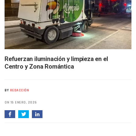
Arquitecto Luis Munguía Reconoce La Labor Del Personal De
Semana Lluviosa Para Puerto Vallarta Con Tormentas Y Am
Voces Del Orgullo Distingue A Referentes De La Comunida
Partido Verde Conforma Su 12.º “Ejército Del Verde” En L
Buques Mexicanos Parten A Venezuela Con 718 Toneladas
Nuevo Transporte Eléctrico En Puerto Vallarta: Rutas, Hora
En Vallarta, Todos Los Camiones Deben De Tener Aire Aco
Centro De Autismo Es Un Parteaguas Para Vallarta Y Jalisc
Lluvias Y Oleaje Elevado Marcarán El Fin De Semana En Pue
Refuerzan iluminación y limpieza en el
Jóvenes En Movimiento Jalisco Renueva Su Dirigencia Ru
Centro y Zona Romántica
En PV Encabezan Preferencias Morena Y Juan Carlos Cast
Pancho López; En La Mira Del Comité Nacional Del PAN
Cae El “R1”, Presunto Autor Intelectual Del Homicidio De 
Muere Manolo Solo, Actor De “El Laberinto Del Fauno”, A L
BY
REDACCIÓN
Citan A Siete Integrantes De La Semar Por Investigación Por
IMSS Invierte 12.6 MDP En Remodelar Urgencias Del Hospita
ON 15 ENERO, 2026
En Abril 2027 Terminarán El Centro Regional De Autismo En
Puerto Vallarta Fortalece Su Promoción En California Con 
Accidente En Un RZR, Principal Hipótesis Por La Muerte D
Este Viernes, Lemus Inaugurará El Sistema De Electromovil
Nidos De Lluvia Busca Beneficiar A 100 Familias De Puerto 