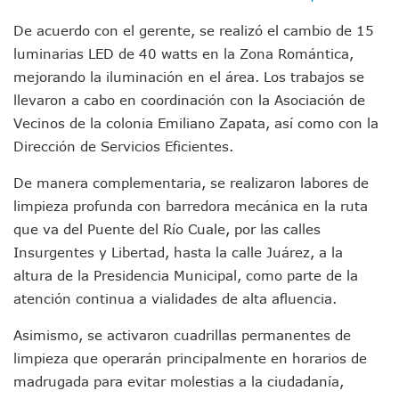
Entregan Aparato Auditivo A Don Juan Ramírez En Puerto Va
Juan Carlos Castro Realiza Asamblea Informativa En La Colo
De acuerdo con el gerente, se realizó el cambio de 15
Huracán En Formación Podría Generar Oleaje Elevado En L
luminarias LED de 40 watts en la Zona Romántica,
Viajar A Puerto Vallarta Este Verano Puede Costar Hasta 2
mejorando la iluminación en el área. Los trabajos se
Buscan Reducir Riesgos Por Cocodrilos En Playas De Puerto
llevaron a cabo en coordinación con la Asociación de
Plantean “Ley Don Juanito” Al Diputado Federal Bruno Blan
Vecinos de la colonia Emiliano Zapata, así como con la
Vecinos De La Playita Reciben A Juan Carlos Castro
Dirección de Servicios Eficientes.
Asesinan En Oaxaca Al Periodista Francisco Alejandro Leyv
Detienen A Cuatro Hombres Armados En Bucerías; Asegur
De manera complementaria, se realizaron labores de
Yussara Canales Pide Transparencia Sobre Nuevo Vertedero
limpieza profunda con barredora mecánica en la ruta
Adultos Mayores De Ixtapa Tendrán Una “Casa De Día” Re
Mujeres Recorren Calles De Ixtapa Para Identificar Proble
que va del Puente del Río Cuale, por las calles
Bruno Blancas Convoca A Mesa De Análisis Para La Conserv
Insurgentes y Libertad, hasta la calle Juárez, a la
CUCosta E IMSS Nayarit Avanzan En Acuerdos Para Ampliar
altura de la Presidencia Municipal, como parte de la
Videos De Presunto Convoy Armado Desatan Operativo En 
atención continua a vialidades de alta afluencia.
Playa Las Cocinas: Retiran Concesión Y Anuncian Plan De 
Dr. Álvarez Zayas Dirige Plan De Salud Animal Y Prevenció
Asimismo, se activaron cuadrillas permanentes de
Por Desaparición Forzada, Expolicías De Nayarit Enfrentar
limpieza que operarán principalmente en horarios de
“El Mayo” Zambada Es Condenado A Morir En Prisión En E
madrugada para evitar molestias a la ciudadanía,
Orgullo Vallartense: Zhoemí Luévanos Competirá En El P