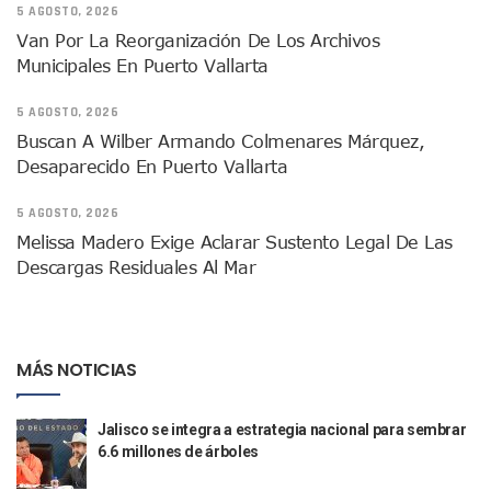
5 AGOSTO, 2026
IMSS Rehabilitará Infraestructura De La UMF No. 170 En Pue
Van Por La Reorganización De Los Archivos
Puerto Vallarta Se Suma A Simulacro Estatal Por Bloqueos 
Municipales En Puerto Vallarta
Retiran Cacharros De 30 Puntos En Colonias De Puerto Vall
Movimiento Ciudadano Capacita A Su Estructura Territorial
5 AGOSTO, 2026
Hospital Civil De La Costa Inicia Su Construcción En Puerto 
Fechas Y Sedes De Las Jornadas De Adopción De Perros En 
Buscan A Wilber Armando Colmenares Márquez,
Accidente Fatal En La Autopista Guadalajara–Tepic Deja En
Desaparecido En Puerto Vallarta
Ra Aguilar Fortalece La Transformación Desde Las Asambl
Aparecen Vivos Los Tres Estudiantes Desaparecidos De Gu
5 AGOSTO, 2026
Tras Caer Ante Inglaterra, México Recibe Multa Económica
Melissa Madero Exige Aclarar Sustento Legal De Las
Dictan Prisión Preventiva A Exdirector De Pemex Por Presun
Descargas Residuales Al Mar
Juan Carlos Castro Visitó La Colonia Cristóbal Colón
Puente Amado Nervo Avanza En Un 80%, ¿se Abrirá Este Ju
C5 Jalisco Recupera Vehículo Robado De Puerto Vallarta En
Lamenta Demolición De Finca Tradicional El Colegio De Arq
MÁS NOTICIAS
Genera Críticas La Compra De 35 Nuevas Patrullas Para Pue
Alejandro, Julión Y Alfredito Darán Magna Serenata En La 
Bloquean Acceso A Lancheros Y Pescadores En El Estero;
Jalisco se integra a estrategia nacional para sembrar
6.6 millones de árboles
Recuerdan Contingencia Del Marigalante Con Reconocimi
Vallarta Destaca En Competitividad Urbana Por Turismo, F