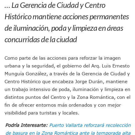
… La Gerencia de Ciudad y Centro
Morena Cierra Filas Por La Defensa Del Agua De Calidad En
Hallazgo De Yareli Colmenares Tovar Eleva A 4 Cuerpos En
Histórico mantiene acciones permanentes
Regresa A Puerto Vallarta La Premiación Nacional De La L
de iluminación, poda y limpieza en áreas
Ra Aguilar Acompaña A Cientos De Familias En Las Pasead
Oleaje Y Riesgo Por Cocodrilos Mantienen Restricciones En
concurridas de la ciudad
“Kato” Supera El Abandono Y Comienza Una Nueva Vida Co
México Necesitaba 600 Mil Empleos; Solo Generó 262 Mil
Poderoso Terremoto Destruye Edificios Y Puentes En Jap
Como parte de las acciones para reforzar la imagen
Munguía Es El Sexto Mejor Alcalde De Jalisco, Según Statis
ATM Incorpora 20 Nuevos Camiones Al Corredor Bahía De 
urbana y la seguridad, el gobierno del Arq. Luis Ernesto
Colectivos Piden A Lemus Más Ministerios Públicos Para Pu
Munguía González, a través de la Gerencia de Ciudad y
Avenida Federación En Puerto Vallarta Registra 80% De A
Centro Histórico que encabeza Jorge Durán, mantiene
Caída De “El Mencho” Elevó Percepción De Inseguridad En 
un trabajo intensivo de poda, iluminación y limpieza en
Mercado Vallarta Incluye Reúne A Emprendedores Locales E
distintos puntos del Centro y la Zona Romántica, con el
Morenistas Imparten Taller En Puerto Vallarta
fin de ofrecer entornos más ordenados y con mejor
CEDHJ Señala Violaciones A Derechos De Víctima De Abuso
Ayutla Bajo Investigación Tras Reporte De Posible Cremato
visibilidad para turistas y locales.
Maleza Crece En Camellones De La Principal Avenida Turíst
Podría Interesarte:
Puerto Vallarta reforzará recolección
Lluvias E Inundaciones No Detienen El Transporte Público E
Bruno Blancas Reúne A Especialistas Para Analizar La Cons
de basura en la Zona Romántica ante la temporada alta