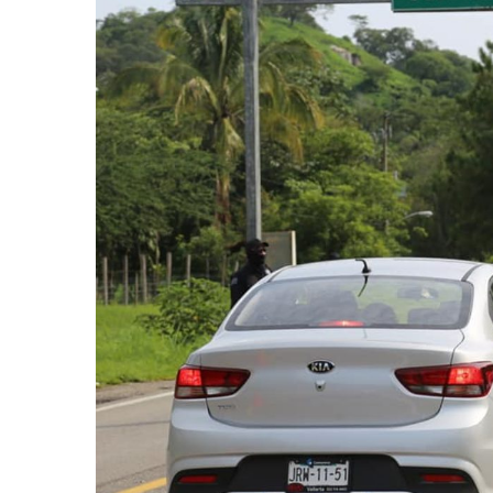
Eclipse Solar 2026: ¿En Qué
Habitante Pide Proteger A 
Coparmex Vallarta Reporta C
Violeta Y Melissa Desaparec
Juan Calderón Pide Oración
Jalisco Se Integra A Estrate
Frustran Presunto Secuestr
Infecciones Respiratorias E
SIOP Moderniza La Casa De 
Van Por La Reorganización D
Estados Unidos Endurece Su
Buscan A Wilber Armando Co
Melissa Madero Exige Aclara
Washington Enfrenta Una Em
Avanza Plan Para Construir E
Nuevas Concesiones De Taxis