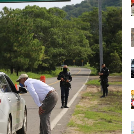
 Países Será Visible Este Fenómeno?
Los “cajos” Durante Su Cruce Por Vialidades De Nuevo Nayarit
aída En Ocupación Hotelera En Mayo, Junio Y Julio
en Tras Viajar A Puerto Vallarta Por Una Oferta De Trabajo
 Para Puerto Vallarta Ante La Virgen De Guadalupe
gia Nacional Para Sembrar 6.6 Millones De Árboles
o Virtual De Un Menor De 13 Años En Puerto Vallarta
ncabezan Las Principales Causas De Enfermedad En Jalisco
La Cultura En Mascota Con Nuevo Auditorio
e Los Archivos Municipales En Puerto Vallarta
 Combate Al CJNG Con Nuevos Cargos Y Objetivos Prioritarios
lmenares Márquez, Desaparecido En Puerto Vallarta
r Sustento Legal De Las Descargas Residuales Al Mar
ergencia Ambiental Por Incendios Históricos
stadio De Tritones Vallarta; Será Financiado Por Privados
 En Puerto Vallarta, ¿para Quiénes Aplica Y Cómo Tramitarlas?