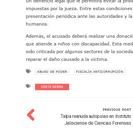
un beneficio legal que le permitirá evitar la pr
Oleaje Y Riesgo Por Cocodri
impuestas por la jueza. Entre estas condiciones 
“Kato” Supera El Abandono 
presentación periódica ante las autoridades y l
México Necesitaba 600 Mil 
humanos.
Poderoso Terremoto Destru
Además, el acusado deberá realizar una donació
Munguía Es El Sexto Mejor A
que atiende a niños con discapacidad. Esta med
ATM Incorpora 20 Nuevos Ca
sido criticada por algunos sectores de la socied
Colectivos Piden A Lemus Má
reparar el daño causado a la víctima.
Avenida Federación En Puer
Caída De “El Mencho” Elevó 
ABUSO DE PODER
FISCALÍA ANTICORRUPCIÓN
Mercado Vallarta Incluye Re
COSTA SIERRA
Morenistas Imparten Taller 
CEDHJ Señala Violaciones A
Ayutla Bajo Investigación T
PREVIOUS POST
Maleza Crece En Camellones 
Talpa reanuda autopsias en Instituto
Lluvias E Inundaciones No D
Jalisciense de Ciencias Forenses
Bruno Blancas Reúne A Espec