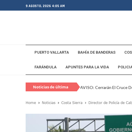
9 AGOSTO, 2026 4:05 AM
PUERTO VALLARTA
BAHÍA DE BANDERAS
COS
FARÁNDULA
APUNTES PARA LA VIDA
POLICI
Noticias de última
AVISO: Cerrarán El Cruce De
hora
Capturan En Zapopan A Es
Home
Noticias
Costa Sierra
Director de Policía de Ca
Juan Carlos Castro Visita L
SEAPAL Vallarta Instalará B
Gobierno De Luis Munguía 
Exgobernador De Guerrero M