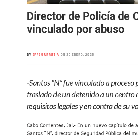
Mueren Cuatro Personas Tr
Director de Policía de 
Bruno Blancas Lleva El Mens
Liberan 180 Crías De Iguana 
vinculado por abuso
Puerto Vallarta Participa 
Ofrecerán Asesoría Jurídica
Juan Solís E Iris Torres Busc
BY
EFREN URRUTIA
ON 20 ENERO, 2025
Realizan Operativo Preventi
Arquitecto Luis Munguía Rec
Semana Lluviosa Para Puert
-Santos “N” fue vinculado a proceso 
Voces Del Orgullo Distingu
Partido Verde Conforma Su 1
traslado de un detenido a un centro d
Buques Mexicanos Parten A
requisitos legales y en contra de su 
Nuevo Transporte Eléctrico 
En Vallarta, Todos Los Cam
Cabo Corrientes, Jal.- En un nuevo capítulo de a
Centro De Autismo Es Un Par
Santos “N”, director de Seguridad Pública del m
Lluvias Y Oleaje Elevado Ma