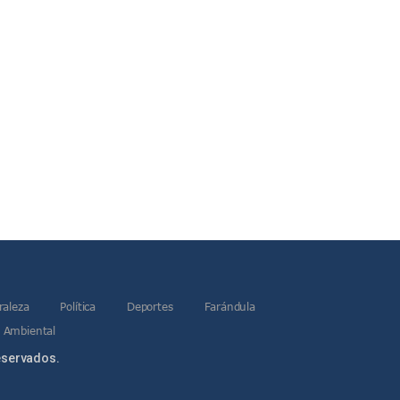
raleza
Política
Deportes
Farándula
 Ambiental
eservados.