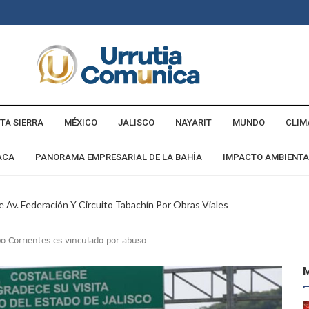
TA SIERRA
MÉXICO
JALISCO
NAYARIT
MUNDO
CLIM
ACA
PANORAMA EMPRESARIAL DE LA BAHÍA
IMPACTO AMBIENTA
 Av. Federación Y Circuito Tabachín Por Obras Viales
tadounidense Buscado Por INTERPOL
bo Corrientes es vinculado por abuso
a Comunidad Villa Rosa
ebederos Gratuitos En Espacios Públicos Y Turísticos
Cumple Promesa De Campaña E Inaugura Calle Margarita
andó Destruir Evidencia Del Caso Ayotzinapa: Godoy