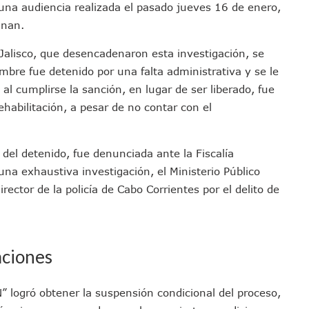
s una audiencia realizada el pasado jueves 16 de enero,
sco Renueva Su Dirigencia Rumbo A 2027
inan.
as Morena Y Juan Carlos Castro
el Comité Nacional Del PAN
 Jalisco, que desencadenaron esta investigación, se
 Intelectual Del Homicidio De Carlos Manzo
re fue detenido por una falta administrativa y se le
l cumplirse la sanción, en lugar de ser liberado, fue
 “El Laberinto Del Fauno”, A Los 62 Años
habilitación, a pesar de no contar con el
e La Semar Por Investigación Por Huachicol Fiscal
emodelar Urgencias Del Hospital 42 De Puerto Vallarta
 Centro Regional De Autismo En Puerto Vallarta
del detenido, fue denunciada ante la Fiscalía
u Promoción En California Con Seminarios Turísticos
una exhaustiva investigación, el Ministerio Público
ipal Hipótesis Por La Muerte De Dos Jóvenes En El Río Ameca
ector de la policía de Cabo Corrientes por el delito de
ará El Sistema De Electromovilidad En Puerto Vallarta
ciar A 100 Familias De Puerto Vallarta
Defensa Del Agua De Calidad En La Zona Metropolitana De Guadalajara
aciones
es Tovar Eleva A 4 Cuerpos Encontrados En El Río
a Premiación Nacional De La Liga Premier FMF
” logró obtener la suspensión condicional del proceso,
tos De Familias En Las Paseadas De Las Palmas 2026