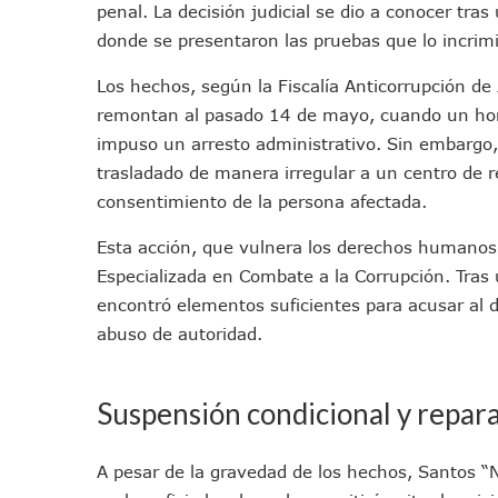
penal. La decisión judicial se dio a conocer tra
Jóvenes En Movimiento Jali
donde se presentaron las pruebas que lo incrim
En PV Encabezan Preferenci
Pancho López; En La Mira D
Los hechos, según la Fiscalía Anticorrupción de
Cae El “R1”, Presunto Autor
remontan al pasado 14 de mayo, cuando un homb
impuso un arresto administrativo. Sin embargo, a
Muere Manolo Solo, Actor De
trasladado de manera irregular a un centro de re
Citan A Siete Integrantes D
consentimiento de la persona afectada.
IMSS Invierte 12.6 MDP En R
En Abril 2027 Terminarán El
Esta acción, que vulnera los derechos humanos 
Puerto Vallarta Fortalece S
Especializada en Combate a la Corrupción. Tras 
Accidente En Un RZR, Princ
encontró elementos suficientes para acusar al dir
Este Viernes, Lemus Inaugur
abuso de autoridad.
Nidos De Lluvia Busca Benefi
Morena Cierra Filas Por La 
Suspensión condicional y repar
Hallazgo De Yareli Colmenar
Regresa A Puerto Vallarta L
A pesar de la gravedad de los hechos, Santos “N
Ra Aguilar Acompaña A Cien