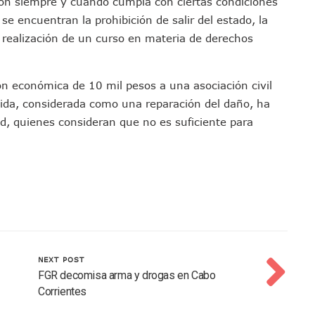
isión siempre y cuando cumpla con ciertas condiciones
los Mantienen Restricciones En Playas De Puerto Vallarta
se encuentran la prohibición de salir del estado, la
Y Comienza Una Nueva Vida Con Una Familia
a realización de un curso en materia de derechos
Empleos; Solo Generó 262 Mil En Seis Meses: Coparmex
ye Edificios Y Puentes En Japón (VIDEOS)
n económica de 10 mil pesos a una asociación civil
lcalde De Jalisco, Según Statistical Research Corporation
ida, considerada como una reparación del daño, ha
miones Al Corredor Bahía De Banderas–Puerto Vallarta
ad, quienes consideran que no es suficiente para
s Ministerios Públicos Para Puerto Vallarta
to Vallarta Registra 80% De Avance En Su Construcción
Percepción De Inseguridad En Puerto Vallarta
úne A Emprendedores Locales En La Isla Shopping Village
En Puerto Vallarta
 Derechos De Víctima De Abuso Sexual En Preescolar
ras Reporte De Posible Crematorio Clandestino
NEXT POST
De La Principal Avenida Turística De Puerto Vallarta
FGR decomisa arma y drogas en Cabo
etienen El Transporte Público En Puerto Vallarta
Corrientes
ialistas Para Analizar La Conservación Del Estero El Salado