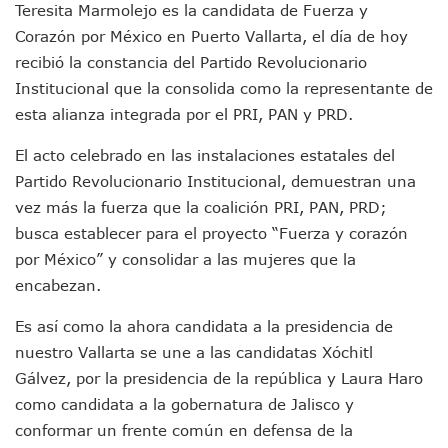
Teresita Marmolejo es la candidata de Fuerza y
Jóvenes En Movimiento Jalisco Renueva Su Dirigencia Ru
Corazón por México en Puerto Vallarta, el día de hoy
En PV Encabezan Preferencias Morena Y Juan Carlos Cast
recibió la constancia del Partido Revolucionario
Pancho López; En La Mira Del Comité Nacional Del PAN
Cae El “R1”, Presunto Autor Intelectual Del Homicidio De 
Institucional que la consolida como la representante de
Muere Manolo Solo, Actor De “El Laberinto Del Fauno”, A L
esta alianza integrada por el PRI, PAN y PRD.
Citan A Siete Integrantes De La Semar Por Investigación Por
IMSS Invierte 12.6 MDP En Remodelar Urgencias Del Hospita
El acto celebrado en las instalaciones estatales del
En Abril 2027 Terminarán El Centro Regional De Autismo En
Partido Revolucionario Institucional, demuestran una
Puerto Vallarta Fortalece Su Promoción En California Con 
vez más la fuerza que la coalición PRI, PAN, PRD;
Accidente En Un RZR, Principal Hipótesis Por La Muerte D
busca establecer para el proyecto “Fuerza y corazón
Este Viernes, Lemus Inaugurará El Sistema De Electromovil
por México” y consolidar a las mujeres que la
Nidos De Lluvia Busca Beneficiar A 100 Familias De Puerto 
Morena Cierra Filas Por La Defensa Del Agua De Calidad En
encabezan.
Hallazgo De Yareli Colmenares Tovar Eleva A 4 Cuerpos En
Es así como la ahora candidata a la presidencia de
Regresa A Puerto Vallarta La Premiación Nacional De La L
Ra Aguilar Acompaña A Cientos De Familias En Las Pasead
nuestro Vallarta se une a las candidatas Xóchitl
Oleaje Y Riesgo Por Cocodrilos Mantienen Restricciones En
Gálvez, por la presidencia de la república y Laura Haro
“Kato” Supera El Abandono Y Comienza Una Nueva Vida Co
como candidata a la gobernatura de Jalisco y
México Necesitaba 600 Mil Empleos; Solo Generó 262 Mil
conformar un frente común en defensa de la
Poderoso Terremoto Destruye Edificios Y Puentes En Jap