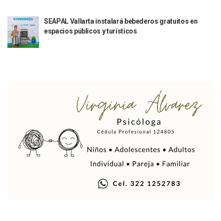
Aparecen Vivos Los Tres Estudiantes Desaparecidos De Gu
Tras Caer Ante Inglaterra, México Recibe Multa Económica
SEAPAL Vallarta instalará bebederos gratuitos en
Dictan Prisión Preventiva A Exdirector De Pemex Por Presun
espacios públicos y turísticos
Juan Carlos Castro Visitó La Colonia Cristóbal Colón
Puente Amado Nervo Avanza En Un 80%, ¿se Abrirá Este Ju
C5 Jalisco Recupera Vehículo Robado De Puerto Vallarta En
Lamenta Demolición De Finca Tradicional El Colegio De Arq
Genera Críticas La Compra De 35 Nuevas Patrullas Para Pue
Alejandro, Julión Y Alfredito Darán Magna Serenata En La 
Bloquean Acceso A Lancheros Y Pescadores En El Estero;
Recuerdan Contingencia Del Marigalante Con Reconocimi
Vallarta Destaca En Competitividad Urbana Por Turismo, F
Peritajes Buscan Esclarecer Muerte De Regidora De Cabo 
IDEFT Y Hotel De Puerto Vallarta Acuerdan Programa Para C
PAN Vallarta Distribuye 40 Paquetes De Artículos De Prim
No Ha Pasado La Basura En 6 Días En La Colonia Villas Uni
Convocan A Exposición Fotográfica Sobre El “domingo Negr
Temporal De Lluvias Mantienen En Alerta A Vallarta; Llam
Ra Aguilar Recorre Rancho Nácar, Ojos De Agua Y Lomas De
Caen Más De 100 Personas Durante Operativo “Salvando V
Impulsa Juan Carlos Castro Almaguer Jornada Médica Grat