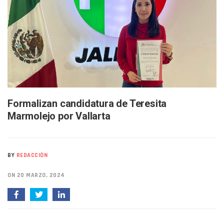
Buscan A Wilber Armando Colmenares Márquez, Desaparec
Melissa Madero Exige Aclarar Sustento Legal De Las Desca
Washington Enfrenta Una Emergencia Ambiental Por Incen
Avanza Plan Para Construir Estadio De Tritones Vallarta; S
Nuevas Concesiones De Taxis En Puerto Vallarta, ¿para Qu
Mueren Cuatro Personas Tras Explosión De Una Pipa En T
Bruno Blancas Lleva El Mensaje De La Cuarta Transformaci
Liberan 180 Crías De Iguana Verde En El Estero El Salado P
Puerto Vallarta Participa En Los PriceAgencies Awards 20
Ofrecerán Asesoría Jurídica Gratuita En Puerto Vallarta 
Formalizan candidatura de Teresita
Juan Solís E Iris Torres Buscan Integrar La Planilla Del PAN 
Marmolejo por Vallarta
Realizan Operativo Preventivo En Seis Colonias Del Centro 
Arquitecto Luis Munguía Reconoce La Labor Del Personal De
Semana Lluviosa Para Puerto Vallarta Con Tormentas Y Am
BY
REDACCIÓN
Voces Del Orgullo Distingue A Referentes De La Comunida
Partido Verde Conforma Su 12.º “Ejército Del Verde” En L
ON 20 MARZO, 2024
Buques Mexicanos Parten A Venezuela Con 718 Toneladas
Nuevo Transporte Eléctrico En Puerto Vallarta: Rutas, Hora
En Vallarta, Todos Los Camiones Deben De Tener Aire Aco
Centro De Autismo Es Un Parteaguas Para Vallarta Y Jalisc
Lluvias Y Oleaje Elevado Marcarán El Fin De Semana En Pue