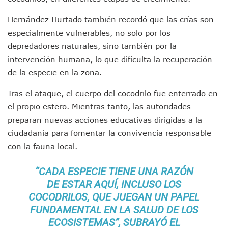
Asesinan A Regidora De Tecate Por Morena Y A Su Esposo
Hernández Hurtado también recordó que las crías son
Recuperan Seis Vehículos Con Reporte De Robo Durante O
SEP Asigna Escuelas Para El Ciclo 2026-2027 En Jalisco; 
especialmente vulnerables, no solo por los
Tráfico Aéreo Cae En Puerto Vallarta Durante El 2026; Gua
depredadores naturales, sino también por la
SAT Lleva Su Oficina Móvil A Talpa De Allende Para Realizar
intervención humana, lo que dificulta la recuperación
Mediante Asambleas Informativas Juan Carlos Castro Fort
de la especie en la zona.
IMSS Rehabilitará Infraestructura De La UMF No. 170 En Pue
Puerto Vallarta Se Suma A Simulacro Estatal Por Bloqueos 
Tras el ataque, el cuerpo del cocodrilo fue enterrado en
Retiran Cacharros De 30 Puntos En Colonias De Puerto Vall
el propio estero. Mientras tanto, las autoridades
Movimiento Ciudadano Capacita A Su Estructura Territorial
preparan nuevas acciones educativas dirigidas a la
Hospital Civil De La Costa Inicia Su Construcción En Puerto 
Fechas Y Sedes De Las Jornadas De Adopción De Perros En 
ciudadanía para fomentar la convivencia responsable
Accidente Fatal En La Autopista Guadalajara–Tepic Deja En
con la fauna local.
Ra Aguilar Fortalece La Transformación Desde Las Asambl
Aparecen Vivos Los Tres Estudiantes Desaparecidos De Gu
“CADA ESPECIE TIENE UNA RAZÓN
Tras Caer Ante Inglaterra, México Recibe Multa Económica
DE ESTAR AQUÍ, INCLUSO LOS
Dictan Prisión Preventiva A Exdirector De Pemex Por Presun
COCODRILOS, QUE JUEGAN UN PAPEL
Juan Carlos Castro Visitó La Colonia Cristóbal Colón
FUNDAMENTAL EN LA SALUD DE LOS
Puente Amado Nervo Avanza En Un 80%, ¿se Abrirá Este Ju
ECOSISTEMAS”, SUBRAYÓ EL
C5 Jalisco Recupera Vehículo Robado De Puerto Vallarta En