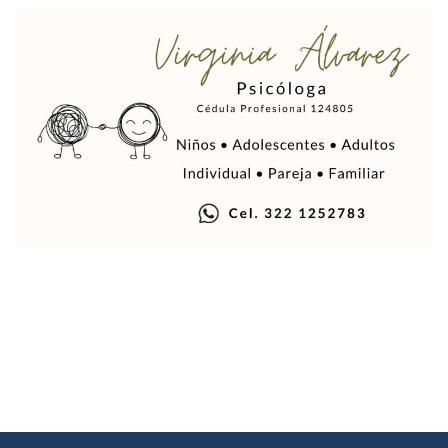
Air Canadá Anuncia Vuelo Directo Entre Guadalajara Y Mon
Hay 507 Personas Desaparecidas En Puerto Vallarta
Gobierno De Lemus Abre Oficina Especializada En Personas
Anexo De Ixtapa Privaría Ilegalmente De Personas, Acusa C
Puerto Vallarta Acompaña En La Despedida Fúnebre Del Do
Puerto Vallarta Registra Más Ballenas Que Nunca Este 2
SEAPAL Tendrá Módulos Itinerantes Para Inscripción A Su
Fin De Semana De San Valentín Impulsa Ventas En Restaura
Zapopan: Cae Presunto Coordinador De Célula Dedicada A 
Ponen En Marcha Campaña ‘No Es Lo Que Parece’ Para Pre
Estado Y Municipio Impulsan A Microempresas Vallartens
Vuelca Camioneta Con Jornaleros Cerca De Talpa De Allen
Así Protege La Suprema Corte A Dueños De Vehículos Que
Fátima Bosh, ¿la Mexicana Renuncia A Su Corona Como M
Un Piloto Captó A Una Presunta Nave Extraterrestre En Co
Vigilan Parques, Canchas Y Avenidas Para Bajar Actos Ilícit
Zapopan: Retiran 29 Motocicletas Irregulares En Operativo V
Muere Joven Tras Ser Arrollado Por Un Camión De UnibusP
Formalizan Uso De Espacio Comunitario En Verde Vallarta
Choque De Camionetas Deja Un Muerto En Autopista A Puer
Detienen A Peligroso Homicida De Guadalajara, Vinculado