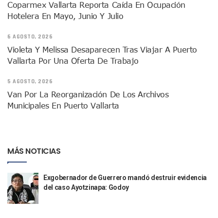
Coparmex Vallarta Reporta Caída En Ocupación
Puerto Vallarta Suspende La Recolección De La Basura Est
Hotelera En Mayo, Junio Y Julio
Reporte Preliminar De Afectaciones, Según El Gobierno Mun
Canaco Servytur Puerto Vallarta Pide Evitar La Rapiña En N
6 AGOSTO, 2026
Localizan 19 Vehículos Calcinados En Bahía De Banderas 
Violeta Y Melissa Desaparecen Tras Viajar A Puerto
Reportan Al Menos 60 Negocios Incendiados En Puerto Vall
Vallarta Por Una Oferta De Trabajo
Coparmex Pide Reforzar Seguridad Tras Jornada De Violenci
Sin Daños A La Infraestructura Del Aeropuerto De Vallarta,
5 AGOSTO, 2026
Estados Unidos Pide A Sus Ciudadanos Resguardarse Si Est
Van Por La Reorganización De Los Archivos
Gobierno De México Confirma Muerte De “El Mencho” Tras 
Municipales En Puerto Vallarta
Evacúan Aeropuerto De Puerto Vallarta Y Air Canada Cance
Gobierno De Vallarta Pide No Salir De Casa Y No Abrir Neg
Reportan Captura Y Muerte De “El Mencho” En Medio De Op
Enfrentamientos Y Narcobloqueos Son Por Operativo En Ta
MÁS NOTICIAS
Narcobloqueos Causan Pánico Y Tensión En Puerto Vallart
Justicia Penal-Oral Sigue Rezagada A 10 Años De La Entrada
Polvo, Ruido, Máquinas… Así Las Obras Inconclusas En El 
Exgobernador de Guerrero mandó destruir evidencia
Decomisan 4 Toneladas De Droga En Aguas De Manzanillo,
del caso Ayotzinapa: Godoy
Incendio En Taller De Vehículos Pesados En San Juan De Lo
Congreso Médico En Puerto Vallarta Dejará Beneficios Soc
Estados Unidos Detecta Red Ilícita De Tiempos Compartid