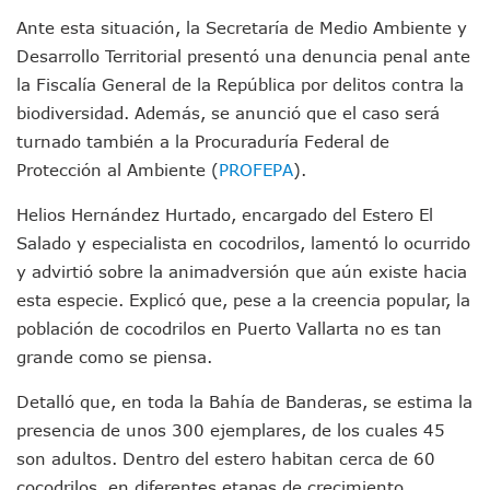
Videos De Presunto Convoy Armado Desatan Operativo En 
Ante esta situación, la Secretaría de Medio Ambiente y
Playa Las Cocinas: Retiran Concesión Y Anuncian Plan De 
Dr. Álvarez Zayas Dirige Plan De Salud Animal Y Prevenció
Desarrollo Territorial presentó una denuncia penal ante
Por Desaparición Forzada, Expolicías De Nayarit Enfrentar
la Fiscalía General de la República por delitos contra la
“El Mayo” Zambada Es Condenado A Morir En Prisión En E
biodiversidad. Además, se anunció que el caso será
Orgullo Vallartense: Zhoemí Luévanos Competirá En El P
turnado también a la Procuraduría Federal de
Brigada Forense Brindará Atención A Familias De Persona
Protección al Ambiente (
PROFEPA
).
Vecinos De Vallarta 500 Exponen Queja De Vialidades A Ju
Pelea De Extranjera Durante Función De “La Odisea” En Puer
Helios Hernández Hurtado, encargado del Estero El
Joven Esgrimista De Puerto Vallarta Asegura Lugar En El 
Salado y especialista en cocodrilos, lamentó lo ocurrido
Llegan Camiones “oruga” A Puerto Vallarta Con Capacidad
Coordinan Operativo Para Las Tradicionales Paseadas 202
y advirtió sobre la animadversión que aún existe hacia
Monzón Mexicano Causará Lluvias Muy Fuertes En Jalisco 
esta especie. Explicó que, pese a la creencia popular, la
Acusado De Homicidio En El Tuito Permanecerá Un Año En 
población de cocodrilos en Puerto Vallarta no es tan
Descartan Riesgo De Tsunami Para Puerto Vallarta Tras Sis
grande como se piensa.
Donald Trump Asistirá A La Final Del Mundial 2026 Entre E
Retiran 10 Toneladas De Macroalga En Playa De Guayabito
Detalló que, en toda la Bahía de Banderas, se estima la
Arranca Copa México De Clavados Zapopan 2026 En El Cen
presencia de unos 300 ejemplares, de los cuales 45
Munguía Analiza Pedir 100 MDP De Adelanto De Participac
son adultos. Dentro del estero habitan cerca de 60
Bomberas De Vallarta Asistirán A Simposio Internacional 
Región Sanitaria VIII Activa Programa Para Menores Con Di
cocodrilos, en diferentes etapas de crecimiento.