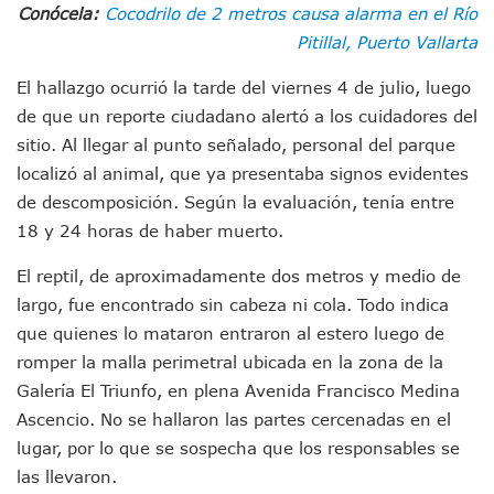
Morenistas Imparten Taller En Puerto Vallarta
Conócela:
Cocodrilo de 2 metros causa alarma en el Río
CEDHJ Señala Violaciones A Derechos De Víctima De Abuso
Pitillal, Puerto Vallarta
Ayutla Bajo Investigación Tras Reporte De Posible Cremato
Maleza Crece En Camellones De La Principal Avenida Turíst
El hallazgo ocurrió la tarde del viernes 4 de julio, luego
Lluvias E Inundaciones No Detienen El Transporte Público E
de que un reporte ciudadano alertó a los cuidadores del
Bruno Blancas Reúne A Especialistas Para Analizar La Cons
sitio. Al llegar al punto señalado, personal del parque
Entregan Aparato Auditivo A Don Juan Ramírez En Puerto Va
localizó al animal, que ya presentaba signos evidentes
Juan Carlos Castro Realiza Asamblea Informativa En La Colo
de descomposición. Según la evaluación, tenía entre
Huracán En Formación Podría Generar Oleaje Elevado En L
18 y 24 horas de haber muerto.
Viajar A Puerto Vallarta Este Verano Puede Costar Hasta 2
Buscan Reducir Riesgos Por Cocodrilos En Playas De Puerto
El reptil, de aproximadamente dos metros y medio de
Plantean “Ley Don Juanito” Al Diputado Federal Bruno Blan
Vecinos De La Playita Reciben A Juan Carlos Castro
largo, fue encontrado sin cabeza ni cola. Todo indica
Asesinan En Oaxaca Al Periodista Francisco Alejandro Leyv
que quienes lo mataron entraron al estero luego de
Detienen A Cuatro Hombres Armados En Bucerías; Asegur
romper la malla perimetral ubicada en la zona de la
Yussara Canales Pide Transparencia Sobre Nuevo Vertedero
Galería El Triunfo, en plena Avenida Francisco Medina
Adultos Mayores De Ixtapa Tendrán Una “Casa De Día” Re
Ascencio. No se hallaron las partes cercenadas en el
Mujeres Recorren Calles De Ixtapa Para Identificar Proble
lugar, por lo que se sospecha que los responsables se
Bruno Blancas Convoca A Mesa De Análisis Para La Conserv
CUCosta E IMSS Nayarit Avanzan En Acuerdos Para Ampliar
las llevaron.