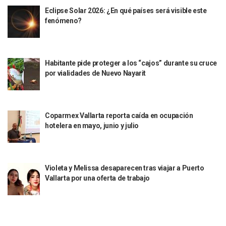
Mueren 8 Personas De Bahía De Banderas En Operativo Na
Eclipse Solar 2026: ¿En qué países será visible este
Personas Therian Convocan A Mega Convivio En Guadalaja
fenómeno?
Unirse Vallarta: Horario De Atención De Oficina De Búsq
Localizan Y Liberan A Cuatro Personas Que Permanecían I
Ola De Calor Alcanzará Su Máximo Este Jueves En Jalisco,
Macro Desfogue De Tuberías Dejará Sin Agua A 150 Colonia
Habitante pide proteger a los “cajos” durante su cruce
por vialidades de Nuevo Nayarit
Sigue El Programa De Bacheo En Puerto Vallarta
Localizan A Menor Extraviada En La Nueva Central De Aut
Alumnos De “La Pesquera” Se Intoxican Tras Consumir Clo
Bruno Blancas Destaca Avances Legislativos Aprobados En
Coparmex Vallarta reporta caída en ocupación
¡Qué Horror! Buscan Posible Fosa Clandestina En El Patio D
hotelera en mayo, junio y julio
Melissa Madero Denuncia Despido De Su Personal Por Pres
Puerto Vallarta Presente En El Anuncio Del Plan Integral D
Miércoles De Ceniza: ¿Qué Significa La Cruz Que Se Pone E
Quiso Matar A Un Anciano Con Parkinson En Puerto Vallart
Violeta y Melissa desaparecen tras viajar a Puerto
¡El Pitillal Vive Su Primera Feria Del Libro!
Vallarta por una oferta de trabajo
Quema Controlada En Atenguillo Busca Minimizar Riesgo D
Marx Arriaga Abandona Oficinas De La SEP Tras 100 Horas
100 Pacientes Oncológicos Piden No Cambiar A Enfermeros
“Paseo De La Fama” En Vallarta Genera Dudas Tras Visita De