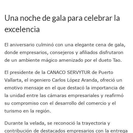
Donald Trump Asistirá A La Final Del Mundial 2026 Entre E
Retiran 10 Toneladas De Macroalga En Playa De Guayabito
Una noche de gala para celebrar la
Arranca Copa México De Clavados Zapopan 2026 En El Cen
Munguía Analiza Pedir 100 MDP De Adelanto De Participac
excelencia
Bomberas De Vallarta Asistirán A Simposio Internacional 
Región Sanitaria VIII Activa Programa Para Menores Con Di
Asesinan A Regidora De Tecate Por Morena Y A Su Esposo
El aniversario culminó con una elegante cena de gala,
Recuperan Seis Vehículos Con Reporte De Robo Durante O
donde empresarios, consejeros y afiliados disfrutaron
SEP Asigna Escuelas Para El Ciclo 2026-2027 En Jalisco; 
de un ambiente mágico amenizado por el dueto Tao.
Tráfico Aéreo Cae En Puerto Vallarta Durante El 2026; Gua
SAT Lleva Su Oficina Móvil A Talpa De Allende Para Realizar
El presidente de la CANACO SERVYTUR de Puerto
Mediante Asambleas Informativas Juan Carlos Castro Fort
Vallarta, el ingeniero Carlos López Aranda, ofreció un
IMSS Rehabilitará Infraestructura De La UMF No. 170 En Pue
emotivo mensaje en el que destacó la importancia de
Puerto Vallarta Se Suma A Simulacro Estatal Por Bloqueos 
la unidad entre las cámaras empresariales y reafirmó
Retiran Cacharros De 30 Puntos En Colonias De Puerto Vall
su compromiso con el desarrollo del comercio y el
Movimiento Ciudadano Capacita A Su Estructura Territorial
Hospital Civil De La Costa Inicia Su Construcción En Puerto 
turismo en la región.
Fechas Y Sedes De Las Jornadas De Adopción De Perros En 
Accidente Fatal En La Autopista Guadalajara–Tepic Deja En
Durante la velada, se reconoció la trayectoria y
Ra Aguilar Fortalece La Transformación Desde Las Asambl
contribución de destacados empresarios con la entrega