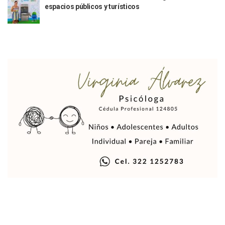
espacios públicos y turísticos
Vigilan Parques, Canchas Y Avenidas Para Bajar Actos Ilícit
Zapopan: Retiran 29 Motocicletas Irregulares En Operativo V
Muere Joven Tras Ser Arrollado Por Un Camión De UnibusP
Formalizan Uso De Espacio Comunitario En Verde Vallarta
Choque De Camionetas Deja Un Muerto En Autopista A Puer
Detienen A Peligroso Homicida De Guadalajara, Vinculado
Aprueban Nuevo Programa De Becas Escolares En Puerto V
Grasas De Establecimientos Comerciales Provocan Tapon
Colocan Cruz En Memoria De Clarisa Rodríguez En El Sitio 
Parejas En México: Bajan Matrimonios Y Crecen Uniones L
Yussara Canales Presenta La “ley Clarisa” Contra Conduct
Muere “Ma Nena”, La Abuelita Mexicana Que Se Robó El Co
Empresario De Vallarta Participa En La Feria De Innovaci
Avanza Reducción De La Jornada Laboral A 40 Horas; La Ap
Localizan Cuatro Vehículos Robados En Puerto Vallarta
CANIRAC Vallarta–Bahía De Banderas Reelige A Martha Par
Reportan Poncha Llantas En Carretera Compostela–Las Va
La Marina Decomisa 39 Máquinas Tragamonedas En Nayarit; 
Talento Vallartense Llegó A Canadá Y Abre Camino Para N
Descuentos Preferenciales En El Pago Del Predial 2026