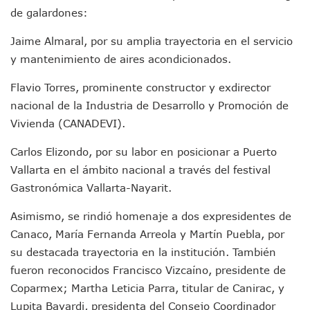
Aparecen Vivos Los Tres Estudiantes Desaparecidos De Gu
de galardones:
Tras Caer Ante Inglaterra, México Recibe Multa Económica
Dictan Prisión Preventiva A Exdirector De Pemex Por Presun
Jaime Almaral, por su amplia trayectoria en el servicio
Juan Carlos Castro Visitó La Colonia Cristóbal Colón
y mantenimiento de aires acondicionados.
Puente Amado Nervo Avanza En Un 80%, ¿se Abrirá Este Ju
C5 Jalisco Recupera Vehículo Robado De Puerto Vallarta En
Flavio Torres, prominente constructor y exdirector
Lamenta Demolición De Finca Tradicional El Colegio De Arq
nacional de la Industria de Desarrollo y Promoción de
Genera Críticas La Compra De 35 Nuevas Patrullas Para Pue
Vivienda (CANADEVI).
Alejandro, Julión Y Alfredito Darán Magna Serenata En La 
Bloquean Acceso A Lancheros Y Pescadores En El Estero;
Carlos Elizondo, por su labor en posicionar a Puerto
Recuerdan Contingencia Del Marigalante Con Reconocimi
Vallarta en el ámbito nacional a través del festival
Vallarta Destaca En Competitividad Urbana Por Turismo, F
Gastronómica Vallarta-Nayarit.
Peritajes Buscan Esclarecer Muerte De Regidora De Cabo 
IDEFT Y Hotel De Puerto Vallarta Acuerdan Programa Para C
Asimismo, se rindió homenaje a dos expresidentes de
PAN Vallarta Distribuye 40 Paquetes De Artículos De Prim
Canaco, María Fernanda Arreola y Martín Puebla, por
No Ha Pasado La Basura En 6 Días En La Colonia Villas Uni
Convocan A Exposición Fotográfica Sobre El “domingo Negr
su destacada trayectoria en la institución. También
Temporal De Lluvias Mantienen En Alerta A Vallarta; Llam
fueron reconocidos Francisco Vizcaíno, presidente de
Ra Aguilar Recorre Rancho Nácar, Ojos De Agua Y Lomas De
Coparmex; Martha Leticia Parra, titular de Canirac, y
Caen Más De 100 Personas Durante Operativo “Salvando V
Lupita Bayardi, presidenta del Consejo Coordinador
Impulsa Juan Carlos Castro Almaguer Jornada Médica Grat