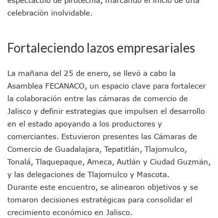
Munguía Es El Sexto Mejor Alcalde De Jalisco, Según Statis
celebración inolvidable.
ATM Incorpora 20 Nuevos Camiones Al Corredor Bahía De 
Colectivos Piden A Lemus Más Ministerios Públicos Para Pu
Avenida Federación En Puerto Vallarta Registra 80% De A
Fortaleciendo lazos empresariales
Caída De “El Mencho” Elevó Percepción De Inseguridad En 
Mercado Vallarta Incluye Reúne A Emprendedores Locales E
Morenistas Imparten Taller En Puerto Vallarta
La mañana del 25 de enero, se llevó a cabo la
CEDHJ Señala Violaciones A Derechos De Víctima De Abuso
Asamblea FECANACO, un espacio clave para fortalecer
Ayutla Bajo Investigación Tras Reporte De Posible Cremato
la colaboración entre las cámaras de comercio de
Maleza Crece En Camellones De La Principal Avenida Turíst
Jalisco y definir estrategias que impulsen el desarrollo
Lluvias E Inundaciones No Detienen El Transporte Público E
Bruno Blancas Reúne A Especialistas Para Analizar La Cons
en el estado apoyando a los productores y
Entregan Aparato Auditivo A Don Juan Ramírez En Puerto Va
comerciantes. Estuvieron presentes las Cámaras de
Juan Carlos Castro Realiza Asamblea Informativa En La Colo
Comercio de Guadalajara, Tepatitlán, Tlajomulco,
Huracán En Formación Podría Generar Oleaje Elevado En L
Tonalá, Tlaquepaque, Ameca, Autlán y Ciudad Guzmán,
Viajar A Puerto Vallarta Este Verano Puede Costar Hasta 2
y las delegaciones de Tlajomulco y Mascota.
Buscan Reducir Riesgos Por Cocodrilos En Playas De Puerto
Durante este encuentro, se alinearon objetivos y se
Plantean “Ley Don Juanito” Al Diputado Federal Bruno Blan
Vecinos De La Playita Reciben A Juan Carlos Castro
tomaron decisiones estratégicas para consolidar el
Asesinan En Oaxaca Al Periodista Francisco Alejandro Leyv
crecimiento económico en Jalisco.