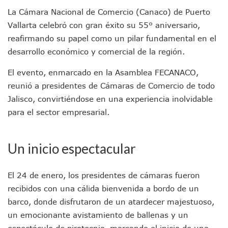
Jóvenes En Movimiento Jalisco Renueva Su Dirigencia Ru
La Cámara Nacional de Comercio (Canaco) de Puerto
En PV Encabezan Preferencias Morena Y Juan Carlos Cast
Vallarta celebró con gran éxito su 55° aniversario,
Pancho López; En La Mira Del Comité Nacional Del PAN
reafirmando su papel como un pilar fundamental en el
Cae El “R1”, Presunto Autor Intelectual Del Homicidio De 
desarrollo económico y comercial de la región.
Muere Manolo Solo, Actor De “El Laberinto Del Fauno”, A L
Citan A Siete Integrantes De La Semar Por Investigación Por
El evento, enmarcado en la Asamblea FECANACO,
IMSS Invierte 12.6 MDP En Remodelar Urgencias Del Hospita
reunió a presidentes de Cámaras de Comercio de todo
En Abril 2027 Terminarán El Centro Regional De Autismo En
Jalisco, convirtiéndose en una experiencia inolvidable
Puerto Vallarta Fortalece Su Promoción En California Con 
Accidente En Un RZR, Principal Hipótesis Por La Muerte D
para el sector empresarial.
Este Viernes, Lemus Inaugurará El Sistema De Electromovil
Nidos De Lluvia Busca Beneficiar A 100 Familias De Puerto 
Morena Cierra Filas Por La Defensa Del Agua De Calidad En
Un inicio espectacular
Hallazgo De Yareli Colmenares Tovar Eleva A 4 Cuerpos En
Regresa A Puerto Vallarta La Premiación Nacional De La L
El 24 de enero, los presidentes de cámaras fueron
Ra Aguilar Acompaña A Cientos De Familias En Las Pasead
recibidos con una cálida bienvenida a bordo de un
Oleaje Y Riesgo Por Cocodrilos Mantienen Restricciones En
“Kato” Supera El Abandono Y Comienza Una Nueva Vida Co
barco, donde disfrutaron de un atardecer majestuoso,
México Necesitaba 600 Mil Empleos; Solo Generó 262 Mil
un emocionante avistamiento de ballenas y un
Poderoso Terremoto Destruye Edificios Y Puentes En Jap
espectáculo de pirotecnia, marcando el inicio de una