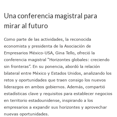
Detienen A Cuatro Hombres Armados En Bucerías; Asegur
Yussara Canales Pide Transparencia Sobre Nuevo Vertedero
Adultos Mayores De Ixtapa Tendrán Una “Casa De Día” Re
Una conferencia magistral para
Mujeres Recorren Calles De Ixtapa Para Identificar Proble
mirar al futuro
Bruno Blancas Convoca A Mesa De Análisis Para La Conserv
CUCosta E IMSS Nayarit Avanzan En Acuerdos Para Ampliar
Videos De Presunto Convoy Armado Desatan Operativo En 
Como parte de las actividades, la reconocida
Playa Las Cocinas: Retiran Concesión Y Anuncian Plan De 
economista y presidenta de la Asociación de
Dr. Álvarez Zayas Dirige Plan De Salud Animal Y Prevenció
Por Desaparición Forzada, Expolicías De Nayarit Enfrentar
Empresarios México-USA, Gina Tello, ofreció la
“El Mayo” Zambada Es Condenado A Morir En Prisión En E
conferencia magistral “Horizontes globales: creciendo
Orgullo Vallartense: Zhoemí Luévanos Competirá En El P
sin fronteras”. En su ponencia, abordó la relación
Brigada Forense Brindará Atención A Familias De Persona
bilateral entre México y Estados Unidos, analizando los
Vecinos De Vallarta 500 Exponen Queja De Vialidades A Ju
retos y oportunidades que traen consigo los nuevos
Pelea De Extranjera Durante Función De “La Odisea” En Puer
liderazgos en ambos gobiernos. Además, compartió
Joven Esgrimista De Puerto Vallarta Asegura Lugar En El 
Llegan Camiones “oruga” A Puerto Vallarta Con Capacidad
estadísticas clave y requisitos para establecer negocios
Coordinan Operativo Para Las Tradicionales Paseadas 202
en territorio estadounidense, inspirando a los
Monzón Mexicano Causará Lluvias Muy Fuertes En Jalisco 
empresarios a expandir sus horizontes y aprovechar
Acusado De Homicidio En El Tuito Permanecerá Un Año En 
nuevas oportunidades.
Descartan Riesgo De Tsunami Para Puerto Vallarta Tras Sis