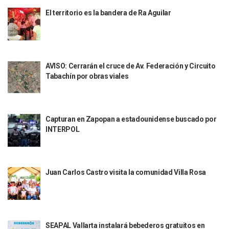
Quiso Matar A Un Anciano Con Parkinson En Puerto Vallart
El territorio es la bandera de Ra Aguilar
¡El Pitillal Vive Su Primera Feria Del Libro!
Quema Controlada En Atenguillo Busca Minimizar Riesgo D
Marx Arriaga Abandona Oficinas De La SEP Tras 100 Horas
100 Pacientes Oncológicos Piden No Cambiar A Enfermeros
“Paseo De La Fama” En Vallarta Genera Dudas Tras Visita De
AVISO: Cerrarán el cruce de Av. Federación y Circuito
Air Canadá Anuncia Vuelo Directo Entre Guadalajara Y Mon
Tabachín por obras viales
Hay 507 Personas Desaparecidas En Puerto Vallarta
Gobierno De Lemus Abre Oficina Especializada En Personas
Anexo De Ixtapa Privaría Ilegalmente De Personas, Acusa C
Puerto Vallarta Acompaña En La Despedida Fúnebre Del Do
Capturan en Zapopan a estadounidense buscado por
Puerto Vallarta Registra Más Ballenas Que Nunca Este 2
INTERPOL
SEAPAL Tendrá Módulos Itinerantes Para Inscripción A Su
Fin De Semana De San Valentín Impulsa Ventas En Restaura
Zapopan: Cae Presunto Coordinador De Célula Dedicada A 
Ponen En Marcha Campaña ‘No Es Lo Que Parece’ Para Pre
Juan Carlos Castro visita la comunidad Villa Rosa
Estado Y Municipio Impulsan A Microempresas Vallartens
Vuelca Camioneta Con Jornaleros Cerca De Talpa De Allen
Así Protege La Suprema Corte A Dueños De Vehículos Que
Fátima Bosh, ¿la Mexicana Renuncia A Su Corona Como M
SEAPAL Vallarta instalará bebederos gratuitos en
Un Piloto Captó A Una Presunta Nave Extraterrestre En Co