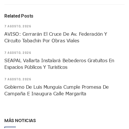
Justicia Penal-Oral Sigue Rezagada A 10 Años De La Entrada
Polvo, Ruido, Máquinas… Así Las Obras Inconclusas En El 
Related Posts
Decomisan 4 Toneladas De Droga En Aguas De Manzanillo,
Incendio En Taller De Vehículos Pesados En San Juan De Lo
7 AGOSTO, 2026
Congreso Médico En Puerto Vallarta Dejará Beneficios Soc
AVISO: Cerrarán El Cruce De Av. Federación Y
Estados Unidos Detecta Red Ilícita De Tiempos Compartid
Circuito Tabachín Por Obras Viales
Mueren 8 Personas De Bahía De Banderas En Operativo Na
Personas Therian Convocan A Mega Convivio En Guadalaja
7 AGOSTO, 2026
Unirse Vallarta: Horario De Atención De Oficina De Búsq
SEAPAL Vallarta Instalará Bebederos Gratuitos En
Localizan Y Liberan A Cuatro Personas Que Permanecían I
Espacios Públicos Y Turísticos
Ola De Calor Alcanzará Su Máximo Este Jueves En Jalisco,
Macro Desfogue De Tuberías Dejará Sin Agua A 150 Colonia
7 AGOSTO, 2026
Sigue El Programa De Bacheo En Puerto Vallarta
Localizan A Menor Extraviada En La Nueva Central De Aut
Gobierno De Luis Munguía Cumple Promesa De
Alumnos De “La Pesquera” Se Intoxican Tras Consumir Clo
Campaña E Inaugura Calle Margarita
Bruno Blancas Destaca Avances Legislativos Aprobados En
¡Qué Horror! Buscan Posible Fosa Clandestina En El Patio D
Melissa Madero Denuncia Despido De Su Personal Por Pres
Puerto Vallarta Presente En El Anuncio Del Plan Integral D
MÁS NOTICIAS
Miércoles De Ceniza: ¿Qué Significa La Cruz Que Se Pone E