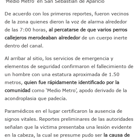
‘Medio Metro’ en San Sebastián de Aparicio
Ayutla Bajo Investigación Tras Reporte De Posible Cremato
Maleza Crece En Camellones De La Principal Avenida Turíst
De acuerdo con los primeros reportes, fueron vecinos
Lluvias E Inundaciones No Detienen El Transporte Público E
de la zona quienes dieron la voz de alarma alrededor
Bruno Blancas Reúne A Especialistas Para Analizar La Cons
de las 7:00 horas,
al percatarse de que varios perros
Entregan Aparato Auditivo A Don Juan Ramírez En Puerto Va
Juan Carlos Castro Realiza Asamblea Informativa En La Colo
callejeros merodeaban alrededor
de un cuerpo inerte
Huracán En Formación Podría Generar Oleaje Elevado En L
dentro del canal.
Viajar A Puerto Vallarta Este Verano Puede Costar Hasta 2
Buscan Reducir Riesgos Por Cocodrilos En Playas De Puerto
Al arribar al sitio, los servicios de emergencia y
Plantean “Ley Don Juanito” Al Diputado Federal Bruno Blan
elementos de seguridad confirmaron el fallecimiento de
Vecinos De La Playita Reciben A Juan Carlos Castro
un hombre con una estatura aproximada de 1.50
Asesinan En Oaxaca Al Periodista Francisco Alejandro Leyv
metros,
quien fue rápidamente identificado por la
Detienen A Cuatro Hombres Armados En Bucerías; Asegur
comunidad
como ‘Medio Metro’, apodo derivado de la
Yussara Canales Pide Transparencia Sobre Nuevo Vertedero
acondroplasia que padecía.
Adultos Mayores De Ixtapa Tendrán Una “Casa De Día” Re
Mujeres Recorren Calles De Ixtapa Para Identificar Proble
Paramédicos en el lugar certificaron la ausencia de
Bruno Blancas Convoca A Mesa De Análisis Para La Conserv
CUCosta E IMSS Nayarit Avanzan En Acuerdos Para Ampliar
signos vitales. Reportes preliminares de las autoridades
Videos De Presunto Convoy Armado Desatan Operativo En 
señalan que la víctima presentaba una lesión evidente
Playa Las Cocinas: Retiran Concesión Y Anuncian Plan De 
en la cabeza, la cual se presume pudo ser
la causa de