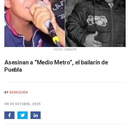
Puerto Vallarta Participa En Los PriceAgencies Awards 20
Ofrecerán Asesoría Jurídica Gratuita En Puerto Vallarta 
Juan Solís E Iris Torres Buscan Integrar La Planilla Del PAN 
Realizan Operativo Preventivo En Seis Colonias Del Centro 
Arquitecto Luis Munguía Reconoce La Labor Del Personal De
Semana Lluviosa Para Puerto Vallarta Con Tormentas Y Am
Voces Del Orgullo Distingue A Referentes De La Comunida
Partido Verde Conforma Su 12.º “Ejército Del Verde” En L
FOTO: DEBATE
Buques Mexicanos Parten A Venezuela Con 718 Toneladas
Nuevo Transporte Eléctrico En Puerto Vallarta: Rutas, Hora
Asesinan a “Medio Metro”, el bailarín de
En Vallarta, Todos Los Camiones Deben De Tener Aire Aco
Puebla
Centro De Autismo Es Un Parteaguas Para Vallarta Y Jalisc
Lluvias Y Oleaje Elevado Marcarán El Fin De Semana En Pue
Jóvenes En Movimiento Jalisco Renueva Su Dirigencia Ru
En PV Encabezan Preferencias Morena Y Juan Carlos Cast
BY
REDACCIÓN
Pancho López; En La Mira Del Comité Nacional Del PAN
Cae El “R1”, Presunto Autor Intelectual Del Homicidio De 
ON 20 OCTUBRE, 2025
Muere Manolo Solo, Actor De “El Laberinto Del Fauno”, A L
Citan A Siete Integrantes De La Semar Por Investigación Por
IMSS Invierte 12.6 MDP En Remodelar Urgencias Del Hospita
En Abril 2027 Terminarán El Centro Regional De Autismo En