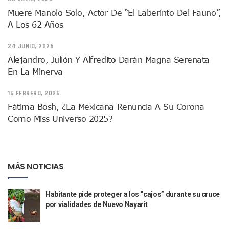
Canaco Servytur Puerto Vallarta Pide Evitar La Rapiña En N
Muere Manolo Solo, Actor De “El Laberinto Del Fauno”,
Localizan 19 Vehículos Calcinados En Bahía De Banderas 
A Los 62 Años
Reportan Al Menos 60 Negocios Incendiados En Puerto Vall
Coparmex Pide Reforzar Seguridad Tras Jornada De Violenci
24 JUNIO, 2026
Sin Daños A La Infraestructura Del Aeropuerto De Vallarta,
Alejandro, Julión Y Alfredito Darán Magna Serenata
Estados Unidos Pide A Sus Ciudadanos Resguardarse Si Est
En La Minerva
Gobierno De México Confirma Muerte De “El Mencho” Tras 
Evacúan Aeropuerto De Puerto Vallarta Y Air Canada Cance
15 FEBRERO, 2026
Gobierno De Vallarta Pide No Salir De Casa Y No Abrir Neg
Fátima Bosh, ¿la Mexicana Renuncia A Su Corona
Reportan Captura Y Muerte De “El Mencho” En Medio De Op
Como Miss Universo 2025?
Enfrentamientos Y Narcobloqueos Son Por Operativo En Ta
Narcobloqueos Causan Pánico Y Tensión En Puerto Vallart
Justicia Penal-Oral Sigue Rezagada A 10 Años De La Entrada
Polvo, Ruido, Máquinas… Así Las Obras Inconclusas En El 
MÁS NOTICIAS
Decomisan 4 Toneladas De Droga En Aguas De Manzanillo,
Incendio En Taller De Vehículos Pesados En San Juan De Lo
Congreso Médico En Puerto Vallarta Dejará Beneficios Soc
Habitante pide proteger a los “cajos” durante su cruce
Estados Unidos Detecta Red Ilícita De Tiempos Compartid
por vialidades de Nuevo Nayarit
Mueren 8 Personas De Bahía De Banderas En Operativo Na
Personas Therian Convocan A Mega Convivio En Guadalaja