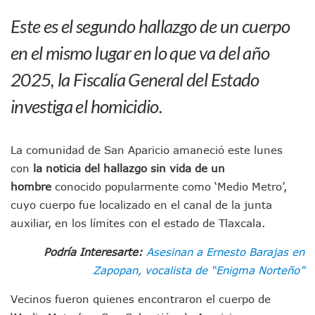
Puerto Vallarta Fortalece Su Promoción En California Con 
Este es el segundo hallazgo de un cuerpo
Accidente En Un RZR, Principal Hipótesis Por La Muerte D
Este Viernes, Lemus Inaugurará El Sistema De Electromovil
en el mismo lugar en lo que va del año
Nidos De Lluvia Busca Beneficiar A 100 Familias De Puerto 
2025, la Fiscalía General del Estado
Morena Cierra Filas Por La Defensa Del Agua De Calidad En
Hallazgo De Yareli Colmenares Tovar Eleva A 4 Cuerpos En
investiga el homicidio.
Regresa A Puerto Vallarta La Premiación Nacional De La L
Ra Aguilar Acompaña A Cientos De Familias En Las Pasead
Oleaje Y Riesgo Por Cocodrilos Mantienen Restricciones En
La comunidad de San Aparicio amaneció este lunes
“Kato” Supera El Abandono Y Comienza Una Nueva Vida Co
con
la noticia del hallazgo sin vida de un
México Necesitaba 600 Mil Empleos; Solo Generó 262 Mil
Poderoso Terremoto Destruye Edificios Y Puentes En Jap
hombre
conocido popularmente como ‘Medio Metro’,
Munguía Es El Sexto Mejor Alcalde De Jalisco, Según Statis
cuyo cuerpo fue localizado en el canal de la junta
ATM Incorpora 20 Nuevos Camiones Al Corredor Bahía De 
auxiliar, en los límites con el estado de Tlaxcala.
Colectivos Piden A Lemus Más Ministerios Públicos Para Pu
Avenida Federación En Puerto Vallarta Registra 80% De A
Podría Interesarte:
Asesinan a Ernesto Barajas en
Caída De “El Mencho” Elevó Percepción De Inseguridad En 
Zapopan, vocalista de “Enigma Norteño”
Mercado Vallarta Incluye Reúne A Emprendedores Locales E
Morenistas Imparten Taller En Puerto Vallarta
Vecinos fueron quienes encontraron el cuerpo de
CEDHJ Señala Violaciones A Derechos De Víctima De Abuso