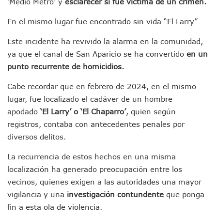
‘Medio Metro’ y
esclarecer si fue víctima de un crimen.
SEP Asigna Escuelas Para El Ciclo 2026-2027 En Jalisco; 
Tráfico Aéreo Cae En Puerto Vallarta Durante El 2026; Gua
En el mismo lugar fue encontrado sin vida “El Larry”
SAT Lleva Su Oficina Móvil A Talpa De Allende Para Realizar
Mediante Asambleas Informativas Juan Carlos Castro Fort
Este incidente ha revivido la alarma en la comunidad,
IMSS Rehabilitará Infraestructura De La UMF No. 170 En Pue
ya que el canal de San Aparicio se ha convertido
en un
Puerto Vallarta Se Suma A Simulacro Estatal Por Bloqueos 
punto recurrente de homicidios.
Retiran Cacharros De 30 Puntos En Colonias De Puerto Vall
Movimiento Ciudadano Capacita A Su Estructura Territorial
Cabe recordar que en febrero de 2024, en el mismo
Hospital Civil De La Costa Inicia Su Construcción En Puerto 
lugar, fue localizado el cadáver de un hombre
Fechas Y Sedes De Las Jornadas De Adopción De Perros En 
apodado
‘El Larry’ o ‘El Chaparro’
, quien según
Accidente Fatal En La Autopista Guadalajara–Tepic Deja En
registros, contaba con antecedentes penales por
Ra Aguilar Fortalece La Transformación Desde Las Asambl
Aparecen Vivos Los Tres Estudiantes Desaparecidos De Gu
diversos delitos.
Tras Caer Ante Inglaterra, México Recibe Multa Económica
La recurrencia de estos hechos en una misma
Dictan Prisión Preventiva A Exdirector De Pemex Por Presun
Juan Carlos Castro Visitó La Colonia Cristóbal Colón
localización ha generado preocupación entre los
Puente Amado Nervo Avanza En Un 80%, ¿se Abrirá Este Ju
vecinos, quienes exigen a las autoridades una mayor
C5 Jalisco Recupera Vehículo Robado De Puerto Vallarta En
vigilancia y una
investigación contundente
que ponga
Lamenta Demolición De Finca Tradicional El Colegio De Arq
fin a esta ola de violencia.
Genera Críticas La Compra De 35 Nuevas Patrullas Para Pue