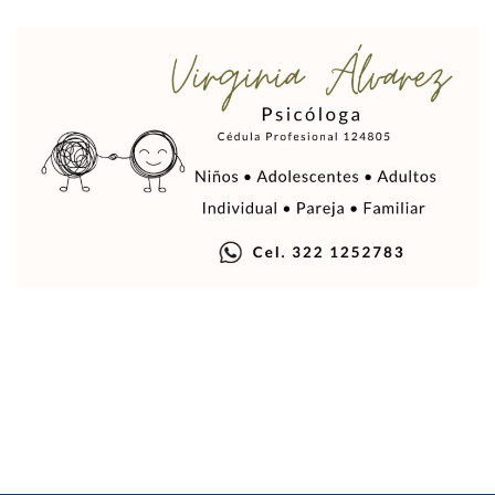
Gobierno De Lemus Abre Oficina Especializada En Personas
Anexo De Ixtapa Privaría Ilegalmente De Personas, Acusa C
Puerto Vallarta Acompaña En La Despedida Fúnebre Del Do
Puerto Vallarta Registra Más Ballenas Que Nunca Este 2
SEAPAL Tendrá Módulos Itinerantes Para Inscripción A Su
Fin De Semana De San Valentín Impulsa Ventas En Restaura
Zapopan: Cae Presunto Coordinador De Célula Dedicada A 
Ponen En Marcha Campaña ‘No Es Lo Que Parece’ Para Pre
Estado Y Municipio Impulsan A Microempresas Vallartens
Vuelca Camioneta Con Jornaleros Cerca De Talpa De Allen
Así Protege La Suprema Corte A Dueños De Vehículos Que
Fátima Bosh, ¿la Mexicana Renuncia A Su Corona Como M
Un Piloto Captó A Una Presunta Nave Extraterrestre En Co
Vigilan Parques, Canchas Y Avenidas Para Bajar Actos Ilícit
Zapopan: Retiran 29 Motocicletas Irregulares En Operativo V
Muere Joven Tras Ser Arrollado Por Un Camión De UnibusP
Formalizan Uso De Espacio Comunitario En Verde Vallarta
Choque De Camionetas Deja Un Muerto En Autopista A Puer
Detienen A Peligroso Homicida De Guadalajara, Vinculado
Aprueban Nuevo Programa De Becas Escolares En Puerto V
Grasas De Establecimientos Comerciales Provocan Tapon