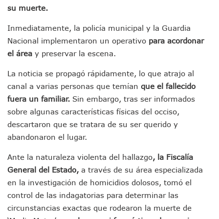
Dr. Álvarez Zayas Dirige Plan De Salud Animal Y Prevenció
su muerte.
Por Desaparición Forzada, Expolicías De Nayarit Enfrentar
“El Mayo” Zambada Es Condenado A Morir En Prisión En E
Inmediatamente, la policía municipal y la Guardia
Orgullo Vallartense: Zhoemí Luévanos Competirá En El P
Nacional implementaron un operativo
para acordonar
Brigada Forense Brindará Atención A Familias De Persona
el área
y preservar la escena.
Vecinos De Vallarta 500 Exponen Queja De Vialidades A Ju
Pelea De Extranjera Durante Función De “La Odisea” En Puer
La noticia se propagó rápidamente, lo que atrajo al
Joven Esgrimista De Puerto Vallarta Asegura Lugar En El 
canal a varias personas que temían
que el fallecido
Llegan Camiones “oruga” A Puerto Vallarta Con Capacidad
Coordinan Operativo Para Las Tradicionales Paseadas 202
fuera un familiar.
Sin embargo, tras ser informados
Monzón Mexicano Causará Lluvias Muy Fuertes En Jalisco 
sobre algunas características físicas del occiso,
Acusado De Homicidio En El Tuito Permanecerá Un Año En 
descartaron que se tratara de su ser querido y
Descartan Riesgo De Tsunami Para Puerto Vallarta Tras Sis
abandonaron el lugar.
Donald Trump Asistirá A La Final Del Mundial 2026 Entre E
Retiran 10 Toneladas De Macroalga En Playa De Guayabito
Ante la naturaleza violenta del hallazgo
, la Fiscalía
Arranca Copa México De Clavados Zapopan 2026 En El Cen
General del Estado,
a través de su área especializada
Munguía Analiza Pedir 100 MDP De Adelanto De Participac
en la investigación de homicidios dolosos, tomó el
Bomberas De Vallarta Asistirán A Simposio Internacional 
control de las indagatorias para determinar las
Región Sanitaria VIII Activa Programa Para Menores Con Di
Asesinan A Regidora De Tecate Por Morena Y A Su Esposo
circunstancias exactas que rodearon la muerte de
Recuperan Seis Vehículos Con Reporte De Robo Durante O