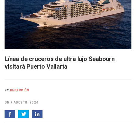
Bruno Blancas Lleva El Mensaje De La Cuarta Transformaci
Liberan 180 Crías De Iguana Verde En El Estero El Salado P
Puerto Vallarta Participa En Los PriceAgencies Awards 20
Ofrecerán Asesoría Jurídica Gratuita En Puerto Vallarta 
Juan Solís E Iris Torres Buscan Integrar La Planilla Del PAN 
Realizan Operativo Preventivo En Seis Colonias Del Centro 
Arquitecto Luis Munguía Reconoce La Labor Del Personal De
Semana Lluviosa Para Puerto Vallarta Con Tormentas Y Am
Voces Del Orgullo Distingue A Referentes De La Comunida
Línea de cruceros de ultra lujo Seabourn
Partido Verde Conforma Su 12.º “Ejército Del Verde” En L
visitará Puerto Vallarta
Buques Mexicanos Parten A Venezuela Con 718 Toneladas
Nuevo Transporte Eléctrico En Puerto Vallarta: Rutas, Hora
En Vallarta, Todos Los Camiones Deben De Tener Aire Aco
Centro De Autismo Es Un Parteaguas Para Vallarta Y Jalisc
BY
REDACCIÓN
Lluvias Y Oleaje Elevado Marcarán El Fin De Semana En Pue
Jóvenes En Movimiento Jalisco Renueva Su Dirigencia Ru
ON 7 AGOSTO, 2024
En PV Encabezan Preferencias Morena Y Juan Carlos Cast
Pancho López; En La Mira Del Comité Nacional Del PAN
Cae El “R1”, Presunto Autor Intelectual Del Homicidio De 
Muere Manolo Solo, Actor De “El Laberinto Del Fauno”, A L
Citan A Siete Integrantes De La Semar Por Investigación Por