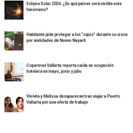
Eclipse Solar 2026: ¿En qué países será visible este
Mueren 8 Personas De Bahía De Banderas En Operativo Na
fenómeno?
Personas Therian Convocan A Mega Convivio En Guadalaja
Unirse Vallarta: Horario De Atención De Oficina De Búsq
Localizan Y Liberan A Cuatro Personas Que Permanecían I
Ola De Calor Alcanzará Su Máximo Este Jueves En Jalisco,
Habitante pide proteger a los “cajos” durante su cruce
Macro Desfogue De Tuberías Dejará Sin Agua A 150 Colonia
por vialidades de Nuevo Nayarit
Sigue El Programa De Bacheo En Puerto Vallarta
Localizan A Menor Extraviada En La Nueva Central De Aut
Alumnos De “La Pesquera” Se Intoxican Tras Consumir Clo
Bruno Blancas Destaca Avances Legislativos Aprobados En
Coparmex Vallarta reporta caída en ocupación
¡Qué Horror! Buscan Posible Fosa Clandestina En El Patio D
hotelera en mayo, junio y julio
Melissa Madero Denuncia Despido De Su Personal Por Pres
Puerto Vallarta Presente En El Anuncio Del Plan Integral D
Miércoles De Ceniza: ¿Qué Significa La Cruz Que Se Pone E
Quiso Matar A Un Anciano Con Parkinson En Puerto Vallart
Violeta y Melissa desaparecen tras viajar a Puerto
Vallarta por una oferta de trabajo
¡El Pitillal Vive Su Primera Feria Del Libro!
Quema Controlada En Atenguillo Busca Minimizar Riesgo D
Marx Arriaga Abandona Oficinas De La SEP Tras 100 Horas
100 Pacientes Oncológicos Piden No Cambiar A Enfermeros
“Paseo De La Fama” En Vallarta Genera Dudas Tras Visita De