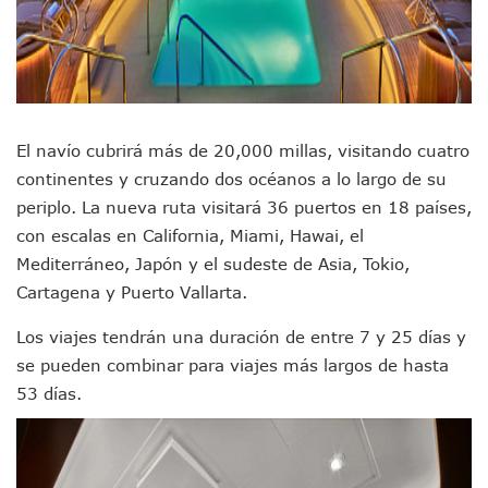
Videos De Presunto Convoy Armado Desatan Operativo En 
Playa Las Cocinas: Retiran Concesión Y Anuncian Plan De 
Dr. Álvarez Zayas Dirige Plan De Salud Animal Y Prevenció
Por Desaparición Forzada, Expolicías De Nayarit Enfrentar
“El Mayo” Zambada Es Condenado A Morir En Prisión En E
Orgullo Vallartense: Zhoemí Luévanos Competirá En El P
Brigada Forense Brindará Atención A Familias De Persona
El navío cubrirá más de 20,000 millas, visitando cuatro
Vecinos De Vallarta 500 Exponen Queja De Vialidades A Ju
continentes y cruzando dos océanos a lo largo de su
Pelea De Extranjera Durante Función De “La Odisea” En Puer
periplo. La nueva ruta visitará 36 puertos en 18 países,
Joven Esgrimista De Puerto Vallarta Asegura Lugar En El 
con escalas en California, Miami, Hawai, el
Llegan Camiones “oruga” A Puerto Vallarta Con Capacidad
Mediterráneo, Japón y el sudeste de Asia, Tokio,
Coordinan Operativo Para Las Tradicionales Paseadas 202
Monzón Mexicano Causará Lluvias Muy Fuertes En Jalisco 
Cartagena y Puerto Vallarta.
Acusado De Homicidio En El Tuito Permanecerá Un Año En 
Los viajes tendrán una duración de entre 7 y 25 días y
Descartan Riesgo De Tsunami Para Puerto Vallarta Tras Sis
Donald Trump Asistirá A La Final Del Mundial 2026 Entre E
se pueden combinar para viajes más largos de hasta
Retiran 10 Toneladas De Macroalga En Playa De Guayabito
53 días.
Arranca Copa México De Clavados Zapopan 2026 En El Cen
Munguía Analiza Pedir 100 MDP De Adelanto De Participac
Bomberas De Vallarta Asistirán A Simposio Internacional 
Región Sanitaria VIII Activa Programa Para Menores Con Di