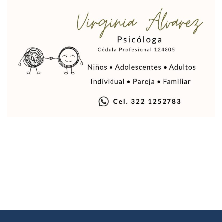
Air Canadá Anuncia Vuelo Directo Entre Guadalajara Y Mon
Hay 507 Personas Desaparecidas En Puerto Vallarta
Gobierno De Lemus Abre Oficina Especializada En Personas
Anexo De Ixtapa Privaría Ilegalmente De Personas, Acusa C
Puerto Vallarta Acompaña En La Despedida Fúnebre Del Do
Puerto Vallarta Registra Más Ballenas Que Nunca Este 2
SEAPAL Tendrá Módulos Itinerantes Para Inscripción A Su
Fin De Semana De San Valentín Impulsa Ventas En Restaura
Zapopan: Cae Presunto Coordinador De Célula Dedicada A 
Ponen En Marcha Campaña ‘No Es Lo Que Parece’ Para Pre
Estado Y Municipio Impulsan A Microempresas Vallartens
Vuelca Camioneta Con Jornaleros Cerca De Talpa De Allen
Así Protege La Suprema Corte A Dueños De Vehículos Que
Fátima Bosh, ¿la Mexicana Renuncia A Su Corona Como M
Un Piloto Captó A Una Presunta Nave Extraterrestre En Co
Vigilan Parques, Canchas Y Avenidas Para Bajar Actos Ilícit
Zapopan: Retiran 29 Motocicletas Irregulares En Operativo V
Muere Joven Tras Ser Arrollado Por Un Camión De UnibusP
Formalizan Uso De Espacio Comunitario En Verde Vallarta
Choque De Camionetas Deja Un Muerto En Autopista A Puer
Detienen A Peligroso Homicida De Guadalajara, Vinculado