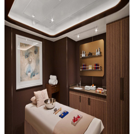
Asesinan A Regidora De Tecate Por Morena Y A Su Esposo
Recuperan Seis Vehículos Con Reporte De Robo Durante O
SEP Asigna Escuelas Para El Ciclo 2026-2027 En Jalisco; 
Tráfico Aéreo Cae En Puerto Vallarta Durante El 2026; Gua
SAT Lleva Su Oficina Móvil A Talpa De Allende Para Realizar
Mediante Asambleas Informativas Juan Carlos Castro Fort
IMSS Rehabilitará Infraestructura De La UMF No. 170 En Pue
Puerto Vallarta Se Suma A Simulacro Estatal Por Bloqueos 
Retiran Cacharros De 30 Puntos En Colonias De Puerto Vall
Movimiento Ciudadano Capacita A Su Estructura Territorial
Hospital Civil De La Costa Inicia Su Construcción En Puerto 
Fechas Y Sedes De Las Jornadas De Adopción De Perros En 
Accidente Fatal En La Autopista Guadalajara–Tepic Deja En
Ra Aguilar Fortalece La Transformación Desde Las Asambl
Aparecen Vivos Los Tres Estudiantes Desaparecidos De Gu
Tras Caer Ante Inglaterra, México Recibe Multa Económica
Dictan Prisión Preventiva A Exdirector De Pemex Por Presun
Juan Carlos Castro Visitó La Colonia Cristóbal Colón
Puente Amado Nervo Avanza En Un 80%, ¿se Abrirá Este Ju
C5 Jalisco Recupera Vehículo Robado De Puerto Vallarta En