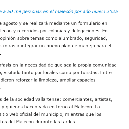
sco Renueva Su Dirigencia Rumbo A 2027
ne a 50 mil personas en el malecón por año nuevo 2025
as Morena Y Juan Carlos Castro
el Comité Nacional Del PAN
de agosto y se realizará mediante un formulario en
 Intelectual Del Homicidio De Carlos Manzo
ecón y recorridos por colonias y delegaciones. En
 “El Laberinto Del Fauno”, A Los 62 Años
u opinión sobre temas como alumbrado, seguridad,
e La Semar Por Investigación Por Huachicol Fiscal
on miras a integrar un nuevo plan de manejo para el
.
emodelar Urgencias Del Hospital 42 De Puerto Vallarta
 Centro Regional De Autismo En Puerto Vallarta
nfasis en la necesidad de que sea la propia comunidad
u Promoción En California Con Seminarios Turísticos
 visitado tanto por locales como por turistas. Entre
ipal Hipótesis Por La Muerte De Dos Jóvenes En El Río Ameca
dieron reforzar la limpieza, ampliar espacios
ará El Sistema De Electromovilidad En Puerto Vallarta
.
ciar A 100 Familias De Puerto Vallarta
s de la sociedad vallartense: comerciantes, artistas,
Defensa Del Agua De Calidad En La Zona Metropolitana De Guadalajara
s y quienes hacen vida en torno al Malecón. La
es Tovar Eleva A 4 Cuerpos Encontrados En El Río
sitio web oficial del municipio, mientras que los
a Premiación Nacional De La Liga Premier FMF
ntos del Malecón durante las tardes.
tos De Familias En Las Paseadas De Las Palmas 2026