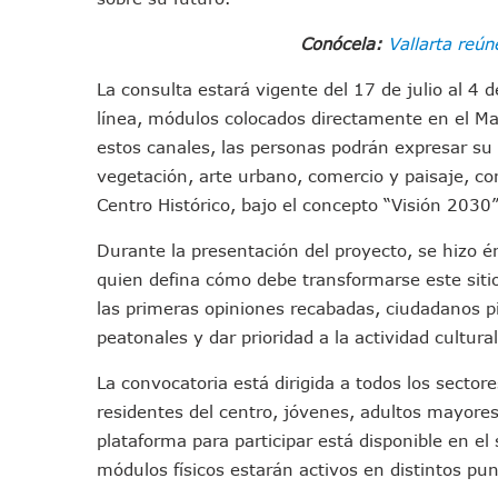
Jóvenes En Movimiento Jali
Conócela:
Vallarta reú
En PV Encabezan Preferenci
Pancho López; En La Mira D
La consulta estará vigente del 17 de julio al 4 
Cae El “R1”, Presunto Autor
línea, módulos colocados directamente en el Mal
Muere Manolo Solo, Actor De
estos canales, las personas podrán expresar s
Citan A Siete Integrantes D
vegetación, arte urbano, comercio y paisaje, c
Centro Histórico, bajo el concepto “Visión 2030”
IMSS Invierte 12.6 MDP En R
En Abril 2027 Terminarán El
Durante la presentación del proyecto, se hizo é
Puerto Vallarta Fortalece S
quien defina cómo debe transformarse este sitio,
Accidente En Un RZR, Princ
las primeras opiniones recabadas, ciudadanos pi
Este Viernes, Lemus Inaugur
peatonales y dar prioridad a la actividad cultural
Nidos De Lluvia Busca Benefi
La convocatoria está dirigida a todos los sectore
Morena Cierra Filas Por La 
residentes del centro, jóvenes, adultos mayore
Hallazgo De Yareli Colmenar
plataforma para participar está disponible en el 
Regresa A Puerto Vallarta L
módulos físicos estarán activos en distintos pu
Ra Aguilar Acompaña A Cien