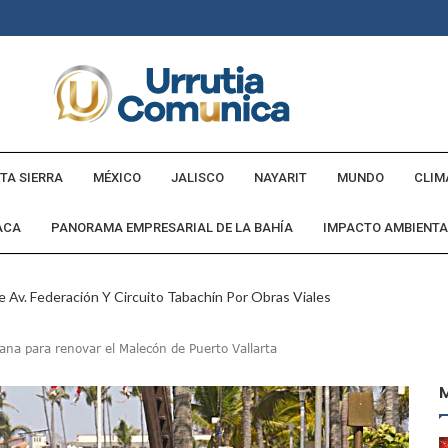
TA SIERRA
MÉXICO
JALISCO
NAYARIT
MUNDO
CLIM
ACA
PANORAMA EMPRESARIAL DE LA BAHÍA
IMPACTO AMBIENTA
 Av. Federación Y Circuito Tabachín Por Obras Viales
tadounidense Buscado Por INTERPOL
ana para renovar el Malecón de Puerto Vallarta
a Comunidad Villa Rosa
ebederos Gratuitos En Espacios Públicos Y Turísticos
Cumple Promesa De Campaña E Inaugura Calle Margarita
andó Destruir Evidencia Del Caso Ayotzinapa: Godoy