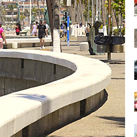
 Países Será Visible Este Fenómeno?
Los “cajos” Durante Su Cruce Por Vialidades De Nuevo Nayarit
aída En Ocupación Hotelera En Mayo, Junio Y Julio
en Tras Viajar A Puerto Vallarta Por Una Oferta De Trabajo
 Para Puerto Vallarta Ante La Virgen De Guadalupe
gia Nacional Para Sembrar 6.6 Millones De Árboles
o Virtual De Un Menor De 13 Años En Puerto Vallarta
ncabezan Las Principales Causas De Enfermedad En Jalisco
La Cultura En Mascota Con Nuevo Auditorio
e Los Archivos Municipales En Puerto Vallarta
 Combate Al CJNG Con Nuevos Cargos Y Objetivos Prioritarios
lmenares Márquez, Desaparecido En Puerto Vallarta
r Sustento Legal De Las Descargas Residuales Al Mar
ergencia Ambiental Por Incendios Históricos
stadio De Tritones Vallarta; Será Financiado Por Privados
 En Puerto Vallarta, ¿para Quiénes Aplica Y Cómo Tramitarlas?