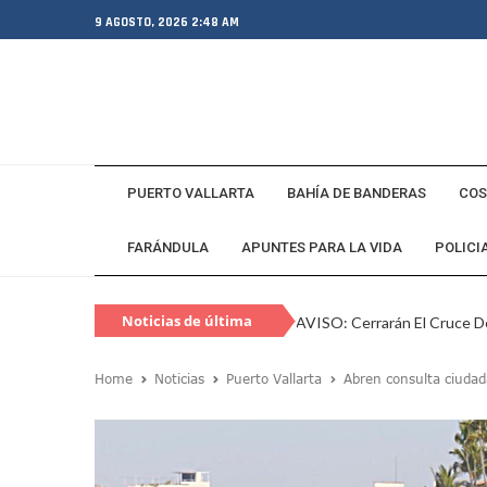
9 AGOSTO, 2026 2:48 AM
PUERTO VALLARTA
BAHÍA DE BANDERAS
COS
FARÁNDULA
APUNTES PARA LA VIDA
POLICI
Noticias de última
AVISO: Cerrarán El Cruce De
hora
Capturan En Zapopan A Es
Home
Noticias
Puerto Vallarta
Abren consulta ciudad
Juan Carlos Castro Visita L
SEAPAL Vallarta Instalará B
Gobierno De Luis Munguía 
Exgobernador De Guerrero M