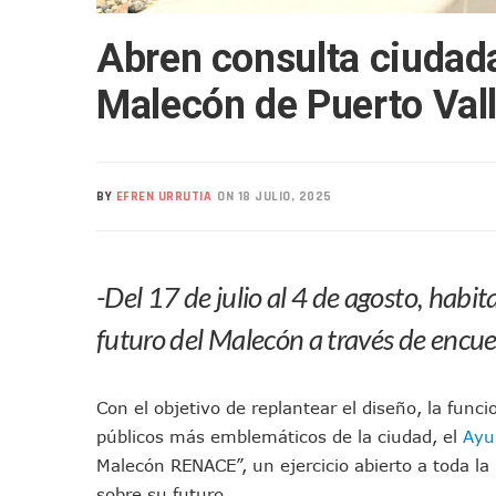
Mueren Cuatro Personas Tr
Abren consulta ciudada
Bruno Blancas Lleva El Mens
Liberan 180 Crías De Iguana 
Malecón de Puerto Vall
Puerto Vallarta Participa 
Ofrecerán Asesoría Jurídica
Juan Solís E Iris Torres Busc
BY
EFREN URRUTIA
ON 18 JULIO, 2025
Realizan Operativo Preventi
Arquitecto Luis Munguía Rec
Semana Lluviosa Para Puert
-Del 17 de julio al 4 de agosto, habit
Voces Del Orgullo Distingu
Partido Verde Conforma Su 1
futuro del Malecón a través de encues
Buques Mexicanos Parten A
Nuevo Transporte Eléctrico 
Con el objetivo de replantear el diseño, la func
En Vallarta, Todos Los Cam
públicos más emblemáticos de la ciudad, el
Ayu
Centro De Autismo Es Un Par
Malecón RENACE”, un ejercicio abierto a toda la
Lluvias Y Oleaje Elevado Ma
sobre su futuro.