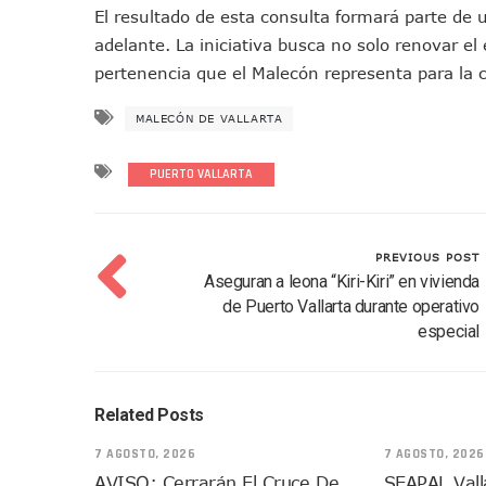
El resultado de esta consulta formará parte de
Oleaje Y Riesgo Por Cocodri
adelante. La iniciativa busca no solo renovar el 
“Kato” Supera El Abandono 
pertenencia que el Malecón representa para la 
México Necesitaba 600 Mil 
Poderoso Terremoto Destru
MALECÓN DE VALLARTA
Munguía Es El Sexto Mejor A
ATM Incorpora 20 Nuevos Ca
PUERTO VALLARTA
Colectivos Piden A Lemus Má
Avenida Federación En Puer
PREVIOUS POST
Caída De “El Mencho” Elevó 
Aseguran a leona “Kiri-Kiri” en vivienda
Mercado Vallarta Incluye Re
de Puerto Vallarta durante operativo
Morenistas Imparten Taller 
especial
CEDHJ Señala Violaciones A
Ayutla Bajo Investigación T
Maleza Crece En Camellones 
Related Posts
Lluvias E Inundaciones No D
7 AGOSTO, 2026
7 AGOSTO, 2026
Bruno Blancas Reúne A Espec
AVISO: Cerrarán El Cruce De
SEAPAL Valla