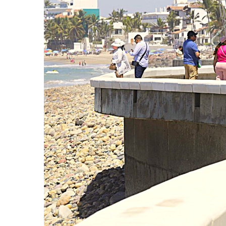
Eclipse Solar 2026: ¿En Qué
Habitante Pide Proteger A 
Coparmex Vallarta Reporta C
Violeta Y Melissa Desaparec
Juan Calderón Pide Oración
Jalisco Se Integra A Estrate
Frustran Presunto Secuestr
Infecciones Respiratorias E
SIOP Moderniza La Casa De 
Van Por La Reorganización D
Estados Unidos Endurece Su
Buscan A Wilber Armando Co
Melissa Madero Exige Aclara
Washington Enfrenta Una Em
Avanza Plan Para Construir E
Nuevas Concesiones De Taxis