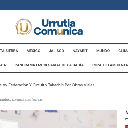
TA SIERRA
MÉXICO
JALISCO
NAYARIT
MUNDO
CLIM
ACA
PANORAMA EMPRESARIAL DE LA BAHÍA
IMPACTO AMBIENTA
 Av. Federación Y Circuito Tabachín Por Obras Viales
tadounidense Buscado Por INTERPOL
guidos, conoce sus fechas
a Comunidad Villa Rosa
ebederos Gratuitos En Espacios Públicos Y Turísticos
Cumple Promesa De Campaña E Inaugura Calle Margarita
andó Destruir Evidencia Del Caso Ayotzinapa: Godoy