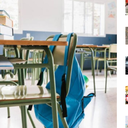
 Países Será Visible Este Fenómeno?
Los “cajos” Durante Su Cruce Por Vialidades De Nuevo Nayarit
aída En Ocupación Hotelera En Mayo, Junio Y Julio
en Tras Viajar A Puerto Vallarta Por Una Oferta De Trabajo
 Para Puerto Vallarta Ante La Virgen De Guadalupe
gia Nacional Para Sembrar 6.6 Millones De Árboles
o Virtual De Un Menor De 13 Años En Puerto Vallarta
ncabezan Las Principales Causas De Enfermedad En Jalisco
La Cultura En Mascota Con Nuevo Auditorio
e Los Archivos Municipales En Puerto Vallarta
 Combate Al CJNG Con Nuevos Cargos Y Objetivos Prioritarios
lmenares Márquez, Desaparecido En Puerto Vallarta
r Sustento Legal De Las Descargas Residuales Al Mar
ergencia Ambiental Por Incendios Históricos
stadio De Tritones Vallarta; Será Financiado Por Privados
 En Puerto Vallarta, ¿para Quiénes Aplica Y Cómo Tramitarlas?