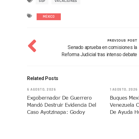
SEP
VACACIONES
Entregan Aparato Auditivo A
Juan Carlos Castro Realiza 
MÉXICO
Huracán En Formación Podría
Viajar A Puerto Vallarta Es
Buscan Reducir Riesgos Por 
PREVIOUS POST
Senado aprueba en comisiones la
Plantean “Ley Don Juanito” 
Reforma Judicial tras intenso debate
Vecinos De La Playita Recib
Asesinan En Oaxaca Al Perio
Detienen A Cuatro Hombres
Related Posts
Yussara Canales Pide Trans
6 AGOSTO, 2026
1 AGOSTO, 2026
Adultos Mayores De Ixtapa
Exgobernador De Guerrero
Buques Mexi
Mujeres Recorren Calles De 
Mandó Destruir Evidencia Del
Venezuela C
Bruno Blancas Convoca A Mes
Caso Ayotzinapa: Godoy
De Ayuda H
CUCosta E IMSS Nayarit Ava
Videos De Presunto Convoy
Playa Las Cocinas: Retiran