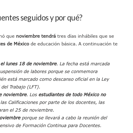
sco Renueva Su Dirigencia Rumbo A 2027
as Morena Y Juan Carlos Castro
uentes seguidos y por qué?
el Comité Nacional Del PAN
 Intelectual Del Homicidio De Carlos Manzo
rmó que
noviembre tendrá
tres días inhábiles que se
 “El Laberinto Del Fauno”, A Los 62 Años
tes de México
de educación básica. A continuación te
e La Semar Por Investigación Por Huachicol Fiscal
emodelar Urgencias Del Hospital 42 De Puerto Vallarta
 Centro Regional De Autismo En Puerto Vallarta
s
el lunes 18 de noviembre
. La fecha está marcada
 suspensión de labores porque se conmemora
u Promoción En California Con Seminarios Turísticos
ién está marcado como descanso oficial en la Ley
ipal Hipótesis Por La Muerte De Dos Jóvenes En El Río Ameca
 del Trabajo (LFT).
ará El Sistema De Electromovilidad En Puerto Vallarta
e noviembre
. Los
estudiantes de todo México no
ciar A 100 Familias De Puerto Vallarta
las Calificaciones por parte de los docentes, las
Defensa Del Agua De Calidad En La Zona Metropolitana De Guadalajara
aran el 25 de noviembre.
es Tovar Eleva A 4 Cuerpos Encontrados En El Río
oviembre
porque se llevará a cabo la reunión del
a Premiación Nacional De La Liga Premier FMF
ntensivo de Formación Continua para Docentes.
tos De Familias En Las Paseadas De Las Palmas 2026