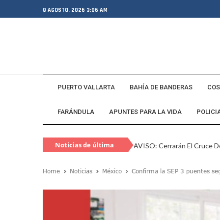
8 AGOSTO, 2026 3:06 AM
PUERTO VALLARTA
BAHÍA DE BANDERAS
COS
FARÁNDULA
APUNTES PARA LA VIDA
POLICI
Noticias de última
AVISO: Cerrarán El Cruce De
hora
Capturan En Zapopan A Es
Home
Noticias
México
Confirma la SEP 3 puentes se
Juan Carlos Castro Visita L
SEAPAL Vallarta Instalará B
Gobierno De Luis Munguía 
Exgobernador De Guerrero M