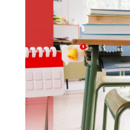
Eclipse Solar 2026: ¿En Qué
Habitante Pide Proteger A 
Coparmex Vallarta Reporta C
Violeta Y Melissa Desaparec
Juan Calderón Pide Oración
Jalisco Se Integra A Estrate
Frustran Presunto Secuestr
Infecciones Respiratorias E
SIOP Moderniza La Casa De 
Van Por La Reorganización D
Estados Unidos Endurece Su
Buscan A Wilber Armando Co
Melissa Madero Exige Aclara
Washington Enfrenta Una Em
Avanza Plan Para Construir E
Nuevas Concesiones De Taxis