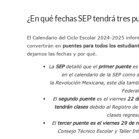
Jóvenes En Movimiento Jali
En PV Encabezan Preferenci
¿En qué fechas SEP tendrá tres p
Pancho López; En La Mira D
Cae El “R1”, Presunto Autor
El Calendario del Ciclo Escolar 2024-2025 info
Muere Manolo Solo, Actor De
convertirán en
puentes para todos los estudian
Citan A Siete Integrantes D
dejamos las fechas y por qué.
IMSS Invierte 12.6 MDP En R
En Abril 2027 Terminarán El
La
SEP
detalló que el
primer puente
e
en el calendario de la SEP como
Puerto Vallarta Fortalece S
la Revolución Mexicana, este día tamb
Accidente En Un RZR, Princ
Federal
Este Viernes, Lemus Inaugur
El
segundo puente
es el viernes
22 d
Nidos De Lluvia Busca Benefi
tendrán clases
debido al Registro de 
Morena Cierra Filas Por La 
clases regres
Hallazgo De Yareli Colmenar
El
tercer
puente es el viernes
29 de n
Regresa A Puerto Vallarta L
Consejo Técnico Escolar y Taller I
Ra Aguilar Acompaña A Cien