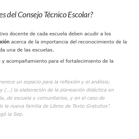
los Mantienen Restricciones En Playas De Puerto Vallarta
es del Consejo Técnico Escolar?
Y Comienza Una Nueva Vida Con Una Familia
Empleos; Solo Generó 262 Mil En Seis Meses: Coparmex
ye Edificios Y Puentes En Japón (VIDEOS)
ctivo docente de cada escuela deben acudir a los
lcalde De Jalisco, Según Statistical Research Corporation
exión
acerca de la importancia del reconocimiento de la
miones Al Corredor Bahía De Banderas–Puerto Vallarta
cada una de las escuelas.
s Ministerios Públicos Para Puerto Vallarta
a
y acompañamiento para el fortalecimiento de la
to Vallarta Registra 80% De Avance En Su Construcción
Percepción De Inseguridad En Puerto Vallarta
erece un espacio para la reflexión y el análisis;
úne A Emprendedores Locales En La Isla Shopping Village
y (…) la elaboración de la planeación didáctica en
En Puerto Vallarta
a, de escuela y comunitarios, y en el caso de
 Derechos De Víctima De Abuso Sexual En Preescolar
e la nueva familia de Libros de Texto Gratuitos”.
ras Reporte De Posible Crematorio Clandestino
gó la Sep.
De La Principal Avenida Turística De Puerto Vallarta
etienen El Transporte Público En Puerto Vallarta
ialistas Para Analizar La Conservación Del Estero El Salado