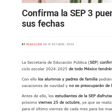
Mueren Cuatro Personas Tr
Confirma la SEP 3 pue
Bruno Blancas Lleva El Mens
Liberan 180 Crías De Iguana 
sus fechas
Puerto Vallarta Participa 
Ofrecerán Asesoría Jurídica
Juan Solís E Iris Torres Busc
BY
REDACCIÓN
ON 14 OCTUBRE, 2024
Realizan Operativo Preventi
Arquitecto Luis Munguía Rec
Semana Lluviosa Para Puert
La Secretaría de Educación Pública (
SEP
)
confi
Voces Del Orgullo Distingu
ciclo escolar 2024-2025
de todo México
tendrá
Partido Verde Conforma Su 1
Con ello
los alumnos y padres de familia
podrán 
Buques Mexicanos Parten A
vacaciones de navidad y
no se preocuparán de l
Nuevo Transporte Eléctrico 
En Vallarta, Todos Los Cam
​Antes de ello, los
estudiantes de la SEP disfrut
próximo
v
iernes 25 de octubre
, ya que se reali
Centro De Autismo Es Un Par
para el último viernes de cada mes para los ma
Lluvias Y Oleaje Elevado Ma