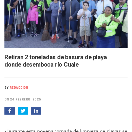
Buscan A Wilber Armando Colmenares Márquez, Desaparec
Melissa Madero Exige Aclarar Sustento Legal De Las Desca
Washington Enfrenta Una Emergencia Ambiental Por Incen
Avanza Plan Para Construir Estadio De Tritones Vallarta; S
Nuevas Concesiones De Taxis En Puerto Vallarta, ¿para Qu
Mueren Cuatro Personas Tras Explosión De Una Pipa En T
Bruno Blancas Lleva El Mensaje De La Cuarta Transformaci
Liberan 180 Crías De Iguana Verde En El Estero El Salado P
Puerto Vallarta Participa En Los PriceAgencies Awards 20
Retiran 2 toneladas de basura de playa
Ofrecerán Asesoría Jurídica Gratuita En Puerto Vallarta 
donde desemboca río Cuale
Juan Solís E Iris Torres Buscan Integrar La Planilla Del PAN 
Realizan Operativo Preventivo En Seis Colonias Del Centro 
Arquitecto Luis Munguía Reconoce La Labor Del Personal De
Semana Lluviosa Para Puerto Vallarta Con Tormentas Y Am
BY
REDACCIÓN
Voces Del Orgullo Distingue A Referentes De La Comunida
Partido Verde Conforma Su 12.º “Ejército Del Verde” En L
ON 24 FEBRERO, 2025
Buques Mexicanos Parten A Venezuela Con 718 Toneladas
Nuevo Transporte Eléctrico En Puerto Vallarta: Rutas, Hora
En Vallarta, Todos Los Camiones Deben De Tener Aire Aco
Centro De Autismo Es Un Parteaguas Para Vallarta Y Jalisc
-Durante esta novena jornada de limpieza de playas se
Lluvias Y Oleaje Elevado Marcarán El Fin De Semana En Pue