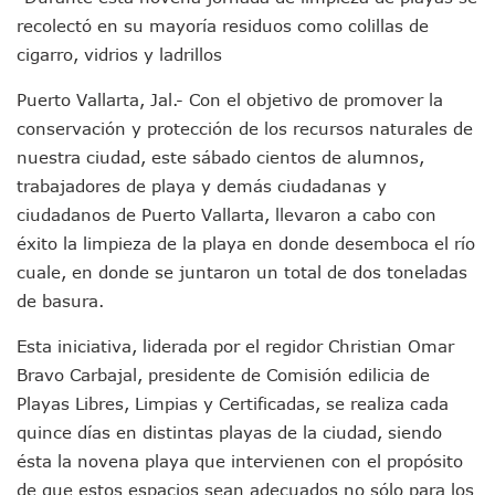
Jóvenes En Movimiento Jalisco Renueva Su Dirigencia Ru
recolectó en su mayoría residuos como colillas de
En PV Encabezan Preferencias Morena Y Juan Carlos Cast
cigarro, vidrios y ladrillos
Pancho López; En La Mira Del Comité Nacional Del PAN
Cae El “R1”, Presunto Autor Intelectual Del Homicidio De 
Puerto Vallarta, Jal.- Con el objetivo de promover la
Muere Manolo Solo, Actor De “El Laberinto Del Fauno”, A L
conservación y protección de los recursos naturales de
Citan A Siete Integrantes De La Semar Por Investigación Por
nuestra ciudad, este sábado cientos de alumnos,
IMSS Invierte 12.6 MDP En Remodelar Urgencias Del Hospita
trabajadores de playa y demás ciudadanas y
En Abril 2027 Terminarán El Centro Regional De Autismo En
ciudadanos de Puerto Vallarta, llevaron a cabo con
Puerto Vallarta Fortalece Su Promoción En California Con 
Accidente En Un RZR, Principal Hipótesis Por La Muerte D
éxito la limpieza de la playa en donde desemboca el río
Este Viernes, Lemus Inaugurará El Sistema De Electromovil
cuale, en donde se juntaron un total de dos toneladas
Nidos De Lluvia Busca Beneficiar A 100 Familias De Puerto 
de basura.
Morena Cierra Filas Por La Defensa Del Agua De Calidad En
Hallazgo De Yareli Colmenares Tovar Eleva A 4 Cuerpos En
Esta iniciativa, liderada por el regidor Christian Omar
Regresa A Puerto Vallarta La Premiación Nacional De La L
Bravo Carbajal, presidente de Comisión edilicia de
Ra Aguilar Acompaña A Cientos De Familias En Las Pasead
Playas Libres, Limpias y Certificadas, se realiza cada
Oleaje Y Riesgo Por Cocodrilos Mantienen Restricciones En
quince días en distintas playas de la ciudad, siendo
“Kato” Supera El Abandono Y Comienza Una Nueva Vida Co
México Necesitaba 600 Mil Empleos; Solo Generó 262 Mil
ésta la novena playa que intervienen con el propósito
Poderoso Terremoto Destruye Edificios Y Puentes En Jap
de que estos espacios sean adecuados no sólo para los