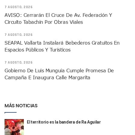
Donald Trump Asistirá A La Final Del Mundial 2026 Entre E
7 AGOSTO, 2026
Retiran 10 Toneladas De Macroalga En Playa De Guayabito
AVISO: Cerrarán El Cruce De Av. Federación Y
Arranca Copa México De Clavados Zapopan 2026 En El Cen
Circuito Tabachín Por Obras Viales
Munguía Analiza Pedir 100 MDP De Adelanto De Participac
Bomberas De Vallarta Asistirán A Simposio Internacional 
7 AGOSTO, 2026
Región Sanitaria VIII Activa Programa Para Menores Con Di
SEAPAL Vallarta Instalará Bebederos Gratuitos En
Asesinan A Regidora De Tecate Por Morena Y A Su Esposo
Espacios Públicos Y Turísticos
Recuperan Seis Vehículos Con Reporte De Robo Durante O
SEP Asigna Escuelas Para El Ciclo 2026-2027 En Jalisco; 
7 AGOSTO, 2026
Tráfico Aéreo Cae En Puerto Vallarta Durante El 2026; Gua
Gobierno De Luis Munguía Cumple Promesa De
SAT Lleva Su Oficina Móvil A Talpa De Allende Para Realizar
Campaña E Inaugura Calle Margarita
Mediante Asambleas Informativas Juan Carlos Castro Fort
IMSS Rehabilitará Infraestructura De La UMF No. 170 En Pue
Puerto Vallarta Se Suma A Simulacro Estatal Por Bloqueos 
Retiran Cacharros De 30 Puntos En Colonias De Puerto Vall
Movimiento Ciudadano Capacita A Su Estructura Territorial
MÁS NOTICIAS
Hospital Civil De La Costa Inicia Su Construcción En Puerto 
Fechas Y Sedes De Las Jornadas De Adopción De Perros En 
El territorio es la bandera de Ra Aguilar
Accidente Fatal En La Autopista Guadalajara–Tepic Deja En
Ra Aguilar Fortalece La Transformación Desde Las Asambl