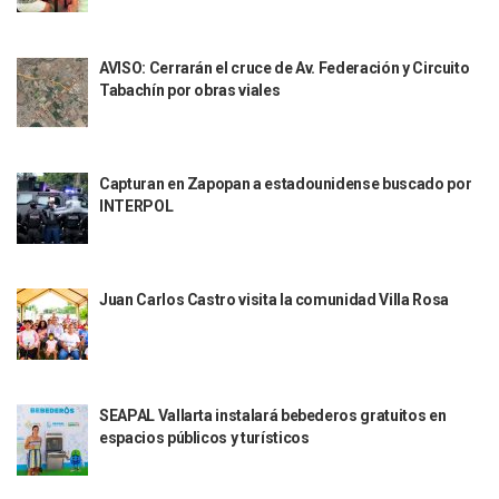
Aparecen Vivos Los Tres Estudiantes Desaparecidos De Gu
Tras Caer Ante Inglaterra, México Recibe Multa Económica
Dictan Prisión Preventiva A Exdirector De Pemex Por Presun
AVISO: Cerrarán el cruce de Av. Federación y Circuito
Juan Carlos Castro Visitó La Colonia Cristóbal Colón
Tabachín por obras viales
Puente Amado Nervo Avanza En Un 80%, ¿se Abrirá Este Ju
C5 Jalisco Recupera Vehículo Robado De Puerto Vallarta En
Lamenta Demolición De Finca Tradicional El Colegio De Arq
Genera Críticas La Compra De 35 Nuevas Patrullas Para Pue
Capturan en Zapopan a estadounidense buscado por
Alejandro, Julión Y Alfredito Darán Magna Serenata En La 
INTERPOL
Bloquean Acceso A Lancheros Y Pescadores En El Estero;
Recuerdan Contingencia Del Marigalante Con Reconocimi
Vallarta Destaca En Competitividad Urbana Por Turismo, F
Juan Carlos Castro visita la comunidad Villa Rosa
Peritajes Buscan Esclarecer Muerte De Regidora De Cabo 
IDEFT Y Hotel De Puerto Vallarta Acuerdan Programa Para C
PAN Vallarta Distribuye 40 Paquetes De Artículos De Prim
No Ha Pasado La Basura En 6 Días En La Colonia Villas Uni
Convocan A Exposición Fotográfica Sobre El “domingo Negr
SEAPAL Vallarta instalará bebederos gratuitos en
Temporal De Lluvias Mantienen En Alerta A Vallarta; Llam
espacios públicos y turísticos
Ra Aguilar Recorre Rancho Nácar, Ojos De Agua Y Lomas De
Caen Más De 100 Personas Durante Operativo “Salvando V
Impulsa Juan Carlos Castro Almaguer Jornada Médica Grat