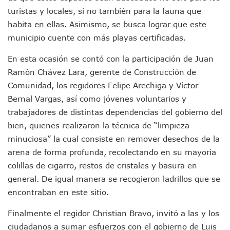
Munguía Es El Sexto Mejor Alcalde De Jalisco, Según Statis
turistas y locales, si no también para la fauna que
ATM Incorpora 20 Nuevos Camiones Al Corredor Bahía De 
habita en ellas. Asimismo, se busca lograr que este
Colectivos Piden A Lemus Más Ministerios Públicos Para Pu
municipio cuente con más playas certificadas.
Avenida Federación En Puerto Vallarta Registra 80% De A
Caída De “El Mencho” Elevó Percepción De Inseguridad En 
En esta ocasión se contó con la participación de Juan
Mercado Vallarta Incluye Reúne A Emprendedores Locales E
Ramón Chávez Lara, gerente de Construcción de
Morenistas Imparten Taller En Puerto Vallarta
CEDHJ Señala Violaciones A Derechos De Víctima De Abuso
Comunidad, los regidores Felipe Arechiga y Víctor
Ayutla Bajo Investigación Tras Reporte De Posible Cremato
Bernal Vargas, así como jóvenes voluntarios y
Maleza Crece En Camellones De La Principal Avenida Turíst
trabajadores de distintas dependencias del gobierno del
Lluvias E Inundaciones No Detienen El Transporte Público E
bien, quienes realizaron la técnica de “limpieza
Bruno Blancas Reúne A Especialistas Para Analizar La Cons
minuciosa” la cual consiste en remover desechos de la
Entregan Aparato Auditivo A Don Juan Ramírez En Puerto Va
arena de forma profunda, recolectando en su mayoría
Juan Carlos Castro Realiza Asamblea Informativa En La Colo
Huracán En Formación Podría Generar Oleaje Elevado En L
colillas de cigarro, restos de cristales y basura en
Viajar A Puerto Vallarta Este Verano Puede Costar Hasta 2
general. De igual manera se recogieron ladrillos que se
Buscan Reducir Riesgos Por Cocodrilos En Playas De Puerto
encontraban en este sitio.
Plantean “Ley Don Juanito” Al Diputado Federal Bruno Blan
Vecinos De La Playita Reciben A Juan Carlos Castro
Finalmente el regidor Christian Bravo, invitó a las y los
Asesinan En Oaxaca Al Periodista Francisco Alejandro Leyv
ciudadanos a sumar esfuerzos con el gobierno de Luis