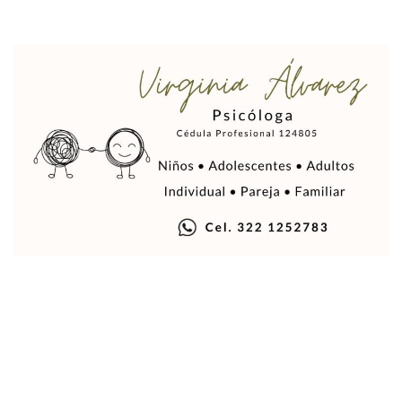
Indigentes Se Apoderan De Las Bancas Del Hospital Regiona
Vallarta: Aseguran Casi 200 Motocicletas En Operativos V
INFONAVIT Ampliará Horario De Atención En Bahía De Ba
Urrutia Comunica Se Encuentra En Pausa Por Crecimiento
Héctor Santana Anuncia Inspecciones Nocturnas A Motocic
Nayarit, Jalisco Y Otros 6 Estados Suspenden Clases Este 
Puerto Vallarta Suspende La Recolección De La Basura Est
Reporte Preliminar De Afectaciones, Según El Gobierno Mun
Canaco Servytur Puerto Vallarta Pide Evitar La Rapiña En N
Localizan 19 Vehículos Calcinados En Bahía De Banderas 
Reportan Al Menos 60 Negocios Incendiados En Puerto Vall
Coparmex Pide Reforzar Seguridad Tras Jornada De Violenci
Sin Daños A La Infraestructura Del Aeropuerto De Vallarta,
Estados Unidos Pide A Sus Ciudadanos Resguardarse Si Est
Gobierno De México Confirma Muerte De “El Mencho” Tras 
Evacúan Aeropuerto De Puerto Vallarta Y Air Canada Cance
Gobierno De Vallarta Pide No Salir De Casa Y No Abrir Neg
Reportan Captura Y Muerte De “El Mencho” En Medio De Op
Enfrentamientos Y Narcobloqueos Son Por Operativo En Ta
Narcobloqueos Causan Pánico Y Tensión En Puerto Vallart