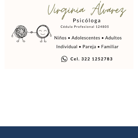
Justicia Penal-Oral Sigue Rezagada A 10 Años De La Entrada
Polvo, Ruido, Máquinas… Así Las Obras Inconclusas En El 
Decomisan 4 Toneladas De Droga En Aguas De Manzanillo,
Incendio En Taller De Vehículos Pesados En San Juan De Lo
Congreso Médico En Puerto Vallarta Dejará Beneficios Soc
Estados Unidos Detecta Red Ilícita De Tiempos Compartid
Mueren 8 Personas De Bahía De Banderas En Operativo Na
Personas Therian Convocan A Mega Convivio En Guadalaja
Unirse Vallarta: Horario De Atención De Oficina De Búsq
Localizan Y Liberan A Cuatro Personas Que Permanecían I
Ola De Calor Alcanzará Su Máximo Este Jueves En Jalisco,
Macro Desfogue De Tuberías Dejará Sin Agua A 150 Colonia
Sigue El Programa De Bacheo En Puerto Vallarta
Localizan A Menor Extraviada En La Nueva Central De Aut
Alumnos De “La Pesquera” Se Intoxican Tras Consumir Clo
Bruno Blancas Destaca Avances Legislativos Aprobados En
¡Qué Horror! Buscan Posible Fosa Clandestina En El Patio D
Melissa Madero Denuncia Despido De Su Personal Por Pres
Puerto Vallarta Presente En El Anuncio Del Plan Integral D
Miércoles De Ceniza: ¿Qué Significa La Cruz Que Se Pone E