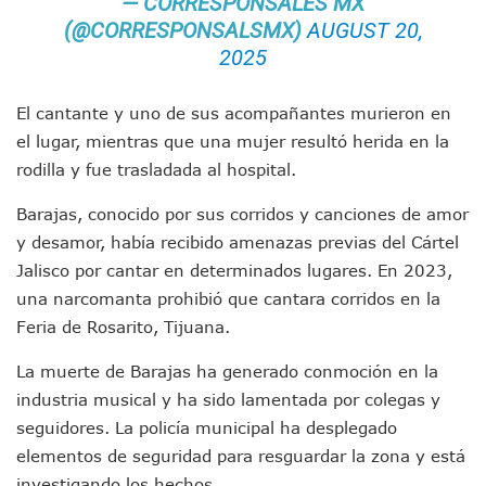
— CORRESPONSALES MX
Detienen A Cuatro Hombres Armados En Bucerías; Asegur
(@CORRESPONSALSMX)
AUGUST 20,
Yussara Canales Pide Transparencia Sobre Nuevo Vertedero
Adultos Mayores De Ixtapa Tendrán Una “Casa De Día” Re
2025
Mujeres Recorren Calles De Ixtapa Para Identificar Proble
Bruno Blancas Convoca A Mesa De Análisis Para La Conserv
El cantante y uno de sus acompañantes murieron en
CUCosta E IMSS Nayarit Avanzan En Acuerdos Para Ampliar
el lugar, mientras que una mujer resultó herida en la
Videos De Presunto Convoy Armado Desatan Operativo En 
rodilla y fue trasladada al hospital.
Playa Las Cocinas: Retiran Concesión Y Anuncian Plan De 
Dr. Álvarez Zayas Dirige Plan De Salud Animal Y Prevenció
Barajas, conocido por sus corridos y canciones de amor
Por Desaparición Forzada, Expolicías De Nayarit Enfrentar
y desamor, había recibido amenazas previas del Cártel
“El Mayo” Zambada Es Condenado A Morir En Prisión En E
Orgullo Vallartense: Zhoemí Luévanos Competirá En El P
Jalisco por cantar en determinados lugares. En 2023,
Brigada Forense Brindará Atención A Familias De Persona
una narcomanta prohibió que cantara corridos en la
Vecinos De Vallarta 500 Exponen Queja De Vialidades A Ju
Feria de Rosarito, Tijuana.
Pelea De Extranjera Durante Función De “La Odisea” En Puer
Joven Esgrimista De Puerto Vallarta Asegura Lugar En El 
La muerte de Barajas ha generado conmoción en la
Llegan Camiones “oruga” A Puerto Vallarta Con Capacidad
industria musical y ha sido lamentada por colegas y
Coordinan Operativo Para Las Tradicionales Paseadas 202
seguidores. La policía municipal ha desplegado
Monzón Mexicano Causará Lluvias Muy Fuertes En Jalisco 
elementos de seguridad para resguardar la zona y está
Acusado De Homicidio En El Tuito Permanecerá Un Año En 
Descartan Riesgo De Tsunami Para Puerto Vallarta Tras Sis
investigando los hechos.