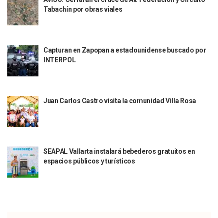
Tabachín por obras viales
Indigentes Se Apoderan De Las Bancas Del Hospital Regiona
Vallarta: Aseguran Casi 200 Motocicletas En Operativos V
INFONAVIT Ampliará Horario De Atención En Bahía De Ba
Urrutia Comunica Se Encuentra En Pausa Por Crecimiento
Capturan en Zapopan a estadounidense buscado por
Héctor Santana Anuncia Inspecciones Nocturnas A Motocic
INTERPOL
Nayarit, Jalisco Y Otros 6 Estados Suspenden Clases Este 
Puerto Vallarta Suspende La Recolección De La Basura Est
Reporte Preliminar De Afectaciones, Según El Gobierno Mun
Canaco Servytur Puerto Vallarta Pide Evitar La Rapiña En N
Juan Carlos Castro visita la comunidad Villa Rosa
Localizan 19 Vehículos Calcinados En Bahía De Banderas 
Reportan Al Menos 60 Negocios Incendiados En Puerto Vall
Coparmex Pide Reforzar Seguridad Tras Jornada De Violenci
Sin Daños A La Infraestructura Del Aeropuerto De Vallarta,
Estados Unidos Pide A Sus Ciudadanos Resguardarse Si Est
SEAPAL Vallarta instalará bebederos gratuitos en
Gobierno De México Confirma Muerte De “El Mencho” Tras 
espacios públicos y turísticos
Evacúan Aeropuerto De Puerto Vallarta Y Air Canada Cance
Gobierno De Vallarta Pide No Salir De Casa Y No Abrir Neg
Reportan Captura Y Muerte De “El Mencho” En Medio De Op
Enfrentamientos Y Narcobloqueos Son Por Operativo En Ta
Narcobloqueos Causan Pánico Y Tensión En Puerto Vallart