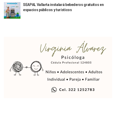
SEAPAL Vallarta instalará bebederos gratuitos en
Indigentes Se Apoderan De Las Bancas Del Hospital Regiona
espacios públicos y turísticos
Vallarta: Aseguran Casi 200 Motocicletas En Operativos V
INFONAVIT Ampliará Horario De Atención En Bahía De Ba
Urrutia Comunica Se Encuentra En Pausa Por Crecimiento
Héctor Santana Anuncia Inspecciones Nocturnas A Motocic
Nayarit, Jalisco Y Otros 6 Estados Suspenden Clases Este 
Puerto Vallarta Suspende La Recolección De La Basura Est
Reporte Preliminar De Afectaciones, Según El Gobierno Mun
Canaco Servytur Puerto Vallarta Pide Evitar La Rapiña En N
Localizan 19 Vehículos Calcinados En Bahía De Banderas 
Reportan Al Menos 60 Negocios Incendiados En Puerto Vall
Coparmex Pide Reforzar Seguridad Tras Jornada De Violenci
Sin Daños A La Infraestructura Del Aeropuerto De Vallarta,
Estados Unidos Pide A Sus Ciudadanos Resguardarse Si Est
Gobierno De México Confirma Muerte De “El Mencho” Tras 
Evacúan Aeropuerto De Puerto Vallarta Y Air Canada Cance
Gobierno De Vallarta Pide No Salir De Casa Y No Abrir Neg
Reportan Captura Y Muerte De “El Mencho” En Medio De Op
Enfrentamientos Y Narcobloqueos Son Por Operativo En Ta
Narcobloqueos Causan Pánico Y Tensión En Puerto Vallart