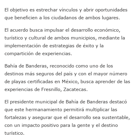
Munguía Es El Sexto Mejor Alcalde De Jalisco, Según Statis
El objetivo es estrechar vínculos y abrir oportunidades
ATM Incorpora 20 Nuevos Camiones Al Corredor Bahía De 
Colectivos Piden A Lemus Más Ministerios Públicos Para Pu
que beneficien a los ciudadanos de ambos lugares.
Avenida Federación En Puerto Vallarta Registra 80% De A
El acuerdo busca impulsar el desarrollo económico,
Caída De “El Mencho” Elevó Percepción De Inseguridad En 
Mercado Vallarta Incluye Reúne A Emprendedores Locales E
turístico y cultural de ambos municipios, mediante la
Morenistas Imparten Taller En Puerto Vallarta
implementación de estrategias de éxito y la
CEDHJ Señala Violaciones A Derechos De Víctima De Abuso
compartición de experiencias.
Ayutla Bajo Investigación Tras Reporte De Posible Cremato
Maleza Crece En Camellones De La Principal Avenida Turíst
Bahía de Banderas, reconocido como uno de los
Lluvias E Inundaciones No Detienen El Transporte Público E
destinos más seguros del país y con el mayor número
Bruno Blancas Reúne A Especialistas Para Analizar La Cons
de playas certificadas en México, busca aprender de las
Entregan Aparato Auditivo A Don Juan Ramírez En Puerto Va
experiencias de Fresnillo, Zacatecas.
Juan Carlos Castro Realiza Asamblea Informativa En La Colo
Huracán En Formación Podría Generar Oleaje Elevado En L
El presidente municipal de Bahía de Banderas destacó
Viajar A Puerto Vallarta Este Verano Puede Costar Hasta 2
que este hermanamiento permitirá multiplicar las
Buscan Reducir Riesgos Por Cocodrilos En Playas De Puerto
Plantean “Ley Don Juanito” Al Diputado Federal Bruno Blan
fortalezas y asegurar que el desarrollo sea sustentable,
Vecinos De La Playita Reciben A Juan Carlos Castro
con un impacto positivo para la gente y el destino
Asesinan En Oaxaca Al Periodista Francisco Alejandro Leyv
turístico.