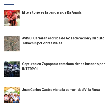
Aparecen Vivos Los Tres Estudiantes Desaparecidos De Gu
Tras Caer Ante Inglaterra, México Recibe Multa Económica
El territorio es la bandera de Ra Aguilar
Dictan Prisión Preventiva A Exdirector De Pemex Por Presun
Juan Carlos Castro Visitó La Colonia Cristóbal Colón
Puente Amado Nervo Avanza En Un 80%, ¿se Abrirá Este Ju
C5 Jalisco Recupera Vehículo Robado De Puerto Vallarta En
Lamenta Demolición De Finca Tradicional El Colegio De Arq
AVISO: Cerrarán el cruce de Av. Federación y Circuito
Genera Críticas La Compra De 35 Nuevas Patrullas Para Pue
Tabachín por obras viales
Alejandro, Julión Y Alfredito Darán Magna Serenata En La 
Bloquean Acceso A Lancheros Y Pescadores En El Estero;
Recuerdan Contingencia Del Marigalante Con Reconocimi
Vallarta Destaca En Competitividad Urbana Por Turismo, F
Capturan en Zapopan a estadounidense buscado por
Peritajes Buscan Esclarecer Muerte De Regidora De Cabo 
INTERPOL
IDEFT Y Hotel De Puerto Vallarta Acuerdan Programa Para C
PAN Vallarta Distribuye 40 Paquetes De Artículos De Prim
No Ha Pasado La Basura En 6 Días En La Colonia Villas Uni
Convocan A Exposición Fotográfica Sobre El “domingo Negr
Juan Carlos Castro visita la comunidad Villa Rosa
Temporal De Lluvias Mantienen En Alerta A Vallarta; Llam
Ra Aguilar Recorre Rancho Nácar, Ojos De Agua Y Lomas De
Caen Más De 100 Personas Durante Operativo “Salvando V
Impulsa Juan Carlos Castro Almaguer Jornada Médica Grat