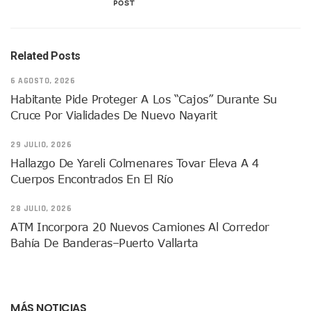
POST
Donald Trump Asistirá A La Final Del Mundial 2026 Entre E
Retiran 10 Toneladas De Macroalga En Playa De Guayabito
Arranca Copa México De Clavados Zapopan 2026 En El Cen
Related Posts
Munguía Analiza Pedir 100 MDP De Adelanto De Participac
Bomberas De Vallarta Asistirán A Simposio Internacional 
6 AGOSTO, 2026
Región Sanitaria VIII Activa Programa Para Menores Con Di
Habitante Pide Proteger A Los “cajos” Durante Su
Asesinan A Regidora De Tecate Por Morena Y A Su Esposo
Cruce Por Vialidades De Nuevo Nayarit
Recuperan Seis Vehículos Con Reporte De Robo Durante O
SEP Asigna Escuelas Para El Ciclo 2026-2027 En Jalisco; 
29 JULIO, 2026
Tráfico Aéreo Cae En Puerto Vallarta Durante El 2026; Gua
Hallazgo De Yareli Colmenares Tovar Eleva A 4
SAT Lleva Su Oficina Móvil A Talpa De Allende Para Realizar
Cuerpos Encontrados En El Río
Mediante Asambleas Informativas Juan Carlos Castro Fort
IMSS Rehabilitará Infraestructura De La UMF No. 170 En Pue
28 JULIO, 2026
Puerto Vallarta Se Suma A Simulacro Estatal Por Bloqueos 
Retiran Cacharros De 30 Puntos En Colonias De Puerto Vall
ATM Incorpora 20 Nuevos Camiones Al Corredor
Movimiento Ciudadano Capacita A Su Estructura Territorial
Bahía De Banderas–Puerto Vallarta
Hospital Civil De La Costa Inicia Su Construcción En Puerto 
Fechas Y Sedes De Las Jornadas De Adopción De Perros En 
Accidente Fatal En La Autopista Guadalajara–Tepic Deja En
Ra Aguilar Fortalece La Transformación Desde Las Asambl
MÁS NOTICIAS