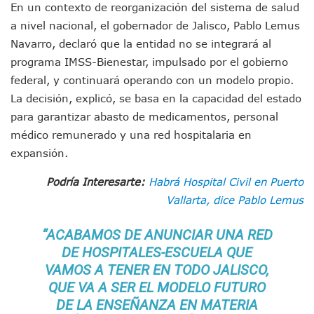
En un contexto de reorganización del sistema de salud
Munguía Es El Sexto Mejor Alcalde De Jalisco, Según Statis
ATM Incorpora 20 Nuevos Camiones Al Corredor Bahía De 
a nivel nacional, el gobernador de Jalisco, Pablo Lemus
Colectivos Piden A Lemus Más Ministerios Públicos Para Pu
Navarro, declaró que la entidad no se integrará al
Avenida Federación En Puerto Vallarta Registra 80% De A
programa IMSS-Bienestar, impulsado por el gobierno
Caída De “El Mencho” Elevó Percepción De Inseguridad En 
federal, y continuará operando con un modelo propio.
Mercado Vallarta Incluye Reúne A Emprendedores Locales E
La decisión, explicó, se basa en la capacidad del estado
Morenistas Imparten Taller En Puerto Vallarta
CEDHJ Señala Violaciones A Derechos De Víctima De Abuso
para garantizar abasto de medicamentos, personal
Ayutla Bajo Investigación Tras Reporte De Posible Cremato
médico remunerado y una red hospitalaria en
Maleza Crece En Camellones De La Principal Avenida Turíst
expansión.
Lluvias E Inundaciones No Detienen El Transporte Público E
Bruno Blancas Reúne A Especialistas Para Analizar La Cons
Podría Interesarte:
Habrá Hospital Civil en Puerto
Entregan Aparato Auditivo A Don Juan Ramírez En Puerto Va
Vallarta, dice Pablo Lemus
Juan Carlos Castro Realiza Asamblea Informativa En La Colo
Huracán En Formación Podría Generar Oleaje Elevado En L
“ACABAMOS DE ANUNCIAR UNA RED
Viajar A Puerto Vallarta Este Verano Puede Costar Hasta 2
DE HOSPITALES-ESCUELA QUE
Buscan Reducir Riesgos Por Cocodrilos En Playas De Puerto
VAMOS A TENER EN TODO JALISCO,
Plantean “Ley Don Juanito” Al Diputado Federal Bruno Blan
QUE VA A SER EL MODELO FUTURO
Vecinos De La Playita Reciben A Juan Carlos Castro
Asesinan En Oaxaca Al Periodista Francisco Alejandro Leyv
DE LA ENSEÑANZA EN MATERIA