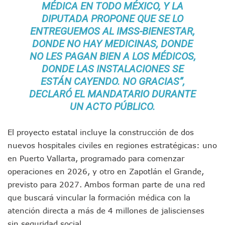
Detienen A Cuatro Hombres Armados En Bucerías; Asegur
MÉDICA EN TODO MÉXICO, Y LA
Yussara Canales Pide Transparencia Sobre Nuevo Vertedero
DIPUTADA PROPONE QUE SE LO
Adultos Mayores De Ixtapa Tendrán Una “Casa De Día” Re
ENTREGUEMOS AL IMSS-BIENESTAR,
Mujeres Recorren Calles De Ixtapa Para Identificar Proble
DONDE NO HAY MEDICINAS, DONDE
Bruno Blancas Convoca A Mesa De Análisis Para La Conserv
NO LES PAGAN BIEN A LOS MÉDICOS,
CUCosta E IMSS Nayarit Avanzan En Acuerdos Para Ampliar
DONDE LAS INSTALACIONES SE
Videos De Presunto Convoy Armado Desatan Operativo En 
Playa Las Cocinas: Retiran Concesión Y Anuncian Plan De 
ESTÁN CAYENDO. NO GRACIAS”,
Dr. Álvarez Zayas Dirige Plan De Salud Animal Y Prevenció
DECLARÓ EL MANDATARIO DURANTE
Por Desaparición Forzada, Expolicías De Nayarit Enfrentar
UN ACTO PÚBLICO.
“El Mayo” Zambada Es Condenado A Morir En Prisión En E
Orgullo Vallartense: Zhoemí Luévanos Competirá En El P
El proyecto estatal incluye la construcción de dos
Brigada Forense Brindará Atención A Familias De Persona
nuevos hospitales civiles en regiones estratégicas: uno
Vecinos De Vallarta 500 Exponen Queja De Vialidades A Ju
Pelea De Extranjera Durante Función De “La Odisea” En Puer
en Puerto Vallarta, programado para comenzar
Joven Esgrimista De Puerto Vallarta Asegura Lugar En El 
operaciones en 2026, y otro en Zapotlán el Grande,
Llegan Camiones “oruga” A Puerto Vallarta Con Capacidad
previsto para 2027. Ambos forman parte de una red
Coordinan Operativo Para Las Tradicionales Paseadas 202
que buscará vincular la formación médica con la
Monzón Mexicano Causará Lluvias Muy Fuertes En Jalisco 
atención directa a más de 4 millones de jaliscienses
Acusado De Homicidio En El Tuito Permanecerá Un Año En 
Descartan Riesgo De Tsunami Para Puerto Vallarta Tras Sis
sin seguridad social.