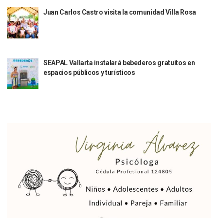
Quiso Matar A Un Anciano Con Parkinson En Puerto Vallart
Juan Carlos Castro visita la comunidad Villa Rosa
¡El Pitillal Vive Su Primera Feria Del Libro!
Quema Controlada En Atenguillo Busca Minimizar Riesgo D
Marx Arriaga Abandona Oficinas De La SEP Tras 100 Horas
100 Pacientes Oncológicos Piden No Cambiar A Enfermeros
“Paseo De La Fama” En Vallarta Genera Dudas Tras Visita De
SEAPAL Vallarta instalará bebederos gratuitos en
Air Canadá Anuncia Vuelo Directo Entre Guadalajara Y Mon
espacios públicos y turísticos
Hay 507 Personas Desaparecidas En Puerto Vallarta
Gobierno De Lemus Abre Oficina Especializada En Personas
Anexo De Ixtapa Privaría Ilegalmente De Personas, Acusa C
Puerto Vallarta Acompaña En La Despedida Fúnebre Del Do
Puerto Vallarta Registra Más Ballenas Que Nunca Este 2
SEAPAL Tendrá Módulos Itinerantes Para Inscripción A Su
Fin De Semana De San Valentín Impulsa Ventas En Restaura
Zapopan: Cae Presunto Coordinador De Célula Dedicada A 
Ponen En Marcha Campaña ‘No Es Lo Que Parece’ Para Pre
Estado Y Municipio Impulsan A Microempresas Vallartens
Vuelca Camioneta Con Jornaleros Cerca De Talpa De Allen
Así Protege La Suprema Corte A Dueños De Vehículos Que
Fátima Bosh, ¿la Mexicana Renuncia A Su Corona Como M
Un Piloto Captó A Una Presunta Nave Extraterrestre En Co