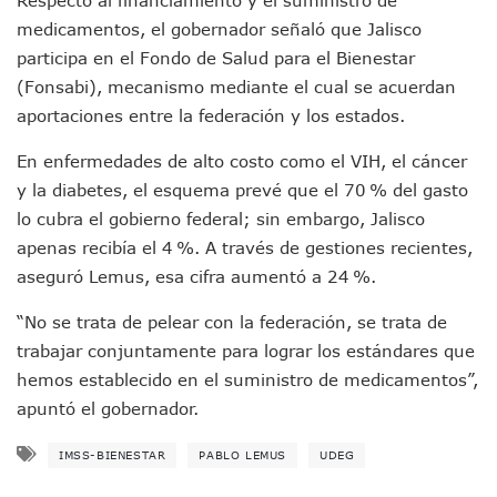
Aparecen Vivos Los Tres Estudiantes Desaparecidos De Gu
medicamentos, el gobernador señaló que Jalisco
Tras Caer Ante Inglaterra, México Recibe Multa Económica
participa en el Fondo de Salud para el Bienestar
Dictan Prisión Preventiva A Exdirector De Pemex Por Presun
Juan Carlos Castro Visitó La Colonia Cristóbal Colón
(Fonsabi), mecanismo mediante el cual se acuerdan
Puente Amado Nervo Avanza En Un 80%, ¿se Abrirá Este Ju
aportaciones entre la federación y los estados.
C5 Jalisco Recupera Vehículo Robado De Puerto Vallarta En
Lamenta Demolición De Finca Tradicional El Colegio De Arq
En enfermedades de alto costo como el VIH, el cáncer
Genera Críticas La Compra De 35 Nuevas Patrullas Para Pue
y la diabetes, el esquema prevé que el 70 % del gasto
Alejandro, Julión Y Alfredito Darán Magna Serenata En La 
lo cubra el gobierno federal; sin embargo, Jalisco
Bloquean Acceso A Lancheros Y Pescadores En El Estero;
apenas recibía el 4 %. A través de gestiones recientes,
Recuerdan Contingencia Del Marigalante Con Reconocimi
aseguró Lemus, esa cifra aumentó a 24 %.
Vallarta Destaca En Competitividad Urbana Por Turismo, F
Peritajes Buscan Esclarecer Muerte De Regidora De Cabo 
“No se trata de pelear con la federación, se trata de
IDEFT Y Hotel De Puerto Vallarta Acuerdan Programa Para C
trabajar conjuntamente para lograr los estándares que
PAN Vallarta Distribuye 40 Paquetes De Artículos De Prim
No Ha Pasado La Basura En 6 Días En La Colonia Villas Uni
hemos establecido en el suministro de medicamentos”,
Convocan A Exposición Fotográfica Sobre El “domingo Negr
apuntó el gobernador.
Temporal De Lluvias Mantienen En Alerta A Vallarta; Llam
Ra Aguilar Recorre Rancho Nácar, Ojos De Agua Y Lomas De
IMSS-BIENESTAR
PABLO LEMUS
UDEG
Caen Más De 100 Personas Durante Operativo “Salvando V
Impulsa Juan Carlos Castro Almaguer Jornada Médica Grat