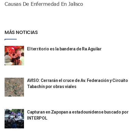
Causas De Enfermedad En Jalisco
Justicia Penal-Oral Sigue Rezagada A 10 Años De La Entrada
Polvo, Ruido, Máquinas… Así Las Obras Inconclusas En El 
Decomisan 4 Toneladas De Droga En Aguas De Manzanillo,
Incendio En Taller De Vehículos Pesados En San Juan De Lo
Congreso Médico En Puerto Vallarta Dejará Beneficios Soc
MÁS NOTICIAS
Estados Unidos Detecta Red Ilícita De Tiempos Compartid
Mueren 8 Personas De Bahía De Banderas En Operativo Na
El territorio es la bandera de Ra Aguilar
Personas Therian Convocan A Mega Convivio En Guadalaja
Unirse Vallarta: Horario De Atención De Oficina De Búsq
Localizan Y Liberan A Cuatro Personas Que Permanecían I
Ola De Calor Alcanzará Su Máximo Este Jueves En Jalisco,
Macro Desfogue De Tuberías Dejará Sin Agua A 150 Colonia
AVISO: Cerrarán el cruce de Av. Federación y Circuito
Sigue El Programa De Bacheo En Puerto Vallarta
Tabachín por obras viales
Localizan A Menor Extraviada En La Nueva Central De Aut
Alumnos De “La Pesquera” Se Intoxican Tras Consumir Clo
Bruno Blancas Destaca Avances Legislativos Aprobados En
¡Qué Horror! Buscan Posible Fosa Clandestina En El Patio D
Capturan en Zapopan a estadounidense buscado por
Melissa Madero Denuncia Despido De Su Personal Por Pres
INTERPOL
Puerto Vallarta Presente En El Anuncio Del Plan Integral D
Miércoles De Ceniza: ¿Qué Significa La Cruz Que Se Pone E