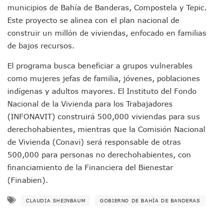
municipios de Bahía de Banderas, Compostela y Tepic.
Monzón Mexicano Causará Lluvias Muy Fuertes En Jalisco 
Acusado De Homicidio En El Tuito Permanecerá Un Año En 
Este proyecto se alinea con el plan nacional de
Descartan Riesgo De Tsunami Para Puerto Vallarta Tras Sis
construir un millón de viviendas, enfocado en familias
Donald Trump Asistirá A La Final Del Mundial 2026 Entre E
de bajos recursos.
Retiran 10 Toneladas De Macroalga En Playa De Guayabito
Arranca Copa México De Clavados Zapopan 2026 En El Cen
El programa busca beneficiar a grupos vulnerables
Munguía Analiza Pedir 100 MDP De Adelanto De Participac
como mujeres jefas de familia, jóvenes, poblaciones
Bomberas De Vallarta Asistirán A Simposio Internacional 
indígenas y adultos mayores. El Instituto del Fondo
Región Sanitaria VIII Activa Programa Para Menores Con Di
Nacional de la Vivienda para los Trabajadores
Asesinan A Regidora De Tecate Por Morena Y A Su Esposo
Recuperan Seis Vehículos Con Reporte De Robo Durante O
(INFONAVIT) construirá 500,000 viviendas para sus
SEP Asigna Escuelas Para El Ciclo 2026-2027 En Jalisco; 
derechohabientes, mientras que la Comisión Nacional
Tráfico Aéreo Cae En Puerto Vallarta Durante El 2026; Gua
de Vivienda (Conavi) será responsable de otras
SAT Lleva Su Oficina Móvil A Talpa De Allende Para Realizar
500,000 para personas no derechohabientes, con
Mediante Asambleas Informativas Juan Carlos Castro Fort
financiamiento de la Financiera del Bienestar
IMSS Rehabilitará Infraestructura De La UMF No. 170 En Pue
(Finabien).
Puerto Vallarta Se Suma A Simulacro Estatal Por Bloqueos 
Retiran Cacharros De 30 Puntos En Colonias De Puerto Vall
Movimiento Ciudadano Capacita A Su Estructura Territorial
CLAUDIA SHEINBAUM
GOBIERNO DE BAHÍA DE BANDERAS
Hospital Civil De La Costa Inicia Su Construcción En Puerto 