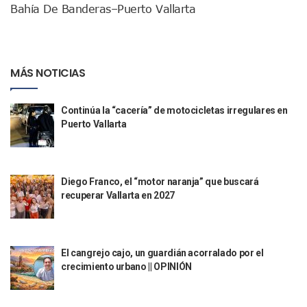
Bahía De Banderas–Puerto Vallarta
Ra Aguilar Recorre Rancho Nácar, Ojos De Agua Y Lomas De
Caen Más De 100 Personas Durante Operativo “Salvando V
Impulsa Juan Carlos Castro Almaguer Jornada Médica Grat
Indigentes Se Apoderan De Las Bancas Del Hospital Regiona
MÁS NOTICIAS
Vallarta: Aseguran Casi 200 Motocicletas En Operativos V
INFONAVIT Ampliará Horario De Atención En Bahía De Ba
Urrutia Comunica Se Encuentra En Pausa Por Crecimiento
Continúa la “cacería” de motocicletas irregulares en
Héctor Santana Anuncia Inspecciones Nocturnas A Motocic
Puerto Vallarta
Nayarit, Jalisco Y Otros 6 Estados Suspenden Clases Este 
Puerto Vallarta Suspende La Recolección De La Basura Est
Reporte Preliminar De Afectaciones, Según El Gobierno Mun
Canaco Servytur Puerto Vallarta Pide Evitar La Rapiña En N
Diego Franco, el “motor naranja” que buscará
recuperar Vallarta en 2027
Localizan 19 Vehículos Calcinados En Bahía De Banderas 
Reportan Al Menos 60 Negocios Incendiados En Puerto Vall
Coparmex Pide Reforzar Seguridad Tras Jornada De Violenci
Sin Daños A La Infraestructura Del Aeropuerto De Vallarta,
El cangrejo cajo, un guardián acorralado por el
Estados Unidos Pide A Sus Ciudadanos Resguardarse Si Est
crecimiento urbano || OPINIÓN
Gobierno De México Confirma Muerte De “El Mencho” Tras 
Evacúan Aeropuerto De Puerto Vallarta Y Air Canada Cance
Gobierno De Vallarta Pide No Salir De Casa Y No Abrir Neg