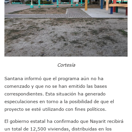
Plantean “Ley Don Juanito” Al Diputado Federal Bruno Blan
Vecinos De La Playita Reciben A Juan Carlos Castro
Asesinan En Oaxaca Al Periodista Francisco Alejandro Leyv
Detienen A Cuatro Hombres Armados En Bucerías; Asegur
Yussara Canales Pide Transparencia Sobre Nuevo Vertedero
Adultos Mayores De Ixtapa Tendrán Una “Casa De Día” Re
Mujeres Recorren Calles De Ixtapa Para Identificar Proble
Bruno Blancas Convoca A Mesa De Análisis Para La Conserv
CUCosta E IMSS Nayarit Avanzan En Acuerdos Para Ampliar
Videos De Presunto Convoy Armado Desatan Operativo En 
Cortesía
Playa Las Cocinas: Retiran Concesión Y Anuncian Plan De 
Dr. Álvarez Zayas Dirige Plan De Salud Animal Y Prevenció
Santana informó que el programa aún no ha
Por Desaparición Forzada, Expolicías De Nayarit Enfrentar
“El Mayo” Zambada Es Condenado A Morir En Prisión En E
comenzado y que no se han emitido las bases
Orgullo Vallartense: Zhoemí Luévanos Competirá En El P
correspondientes. Esta situación ha generado
Brigada Forense Brindará Atención A Familias De Persona
especulaciones en torno a la posibilidad de que el
Vecinos De Vallarta 500 Exponen Queja De Vialidades A Ju
proyecto se esté utilizando con fines políticos.
Pelea De Extranjera Durante Función De “La Odisea” En Puer
Joven Esgrimista De Puerto Vallarta Asegura Lugar En El 
El gobierno estatal ha confirmado que Nayarit recibirá
Llegan Camiones “oruga” A Puerto Vallarta Con Capacidad
un total de 12,500 viviendas, distribuidas en los
Coordinan Operativo Para Las Tradicionales Paseadas 202