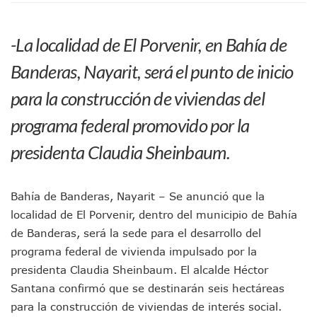
En Vallarta, Todos Los Camiones Deben De Tener Aire Aco
Centro De Autismo Es Un Parteaguas Para Vallarta Y Jalisc
-La localidad de El Porvenir, en Bahía de
Lluvias Y Oleaje Elevado Marcarán El Fin De Semana En Pue
Jóvenes En Movimiento Jalisco Renueva Su Dirigencia Ru
Banderas, Nayarit, será el punto de inicio
En PV Encabezan Preferencias Morena Y Juan Carlos Cast
Pancho López; En La Mira Del Comité Nacional Del PAN
para la construcción de viviendas del
Cae El “R1”, Presunto Autor Intelectual Del Homicidio De 
programa federal promovido por la
Muere Manolo Solo, Actor De “El Laberinto Del Fauno”, A L
Citan A Siete Integrantes De La Semar Por Investigación Por
presidenta Claudia Sheinbaum.
IMSS Invierte 12.6 MDP En Remodelar Urgencias Del Hospita
En Abril 2027 Terminarán El Centro Regional De Autismo En
Puerto Vallarta Fortalece Su Promoción En California Con 
Bahía de Banderas, Nayarit – Se anunció que la
Accidente En Un RZR, Principal Hipótesis Por La Muerte D
localidad de El Porvenir, dentro del municipio de Bahía
Este Viernes, Lemus Inaugurará El Sistema De Electromovil
Nidos De Lluvia Busca Beneficiar A 100 Familias De Puerto 
de Banderas, será la sede para el desarrollo del
Morena Cierra Filas Por La Defensa Del Agua De Calidad En
programa federal de vivienda impulsado por la
Hallazgo De Yareli Colmenares Tovar Eleva A 4 Cuerpos En
presidenta Claudia Sheinbaum. El alcalde Héctor
Regresa A Puerto Vallarta La Premiación Nacional De La L
Santana confirmó que se destinarán seis hectáreas
Ra Aguilar Acompaña A Cientos De Familias En Las Pasead
para la construcción de viviendas de interés social.
Oleaje Y Riesgo Por Cocodrilos Mantienen Restricciones En