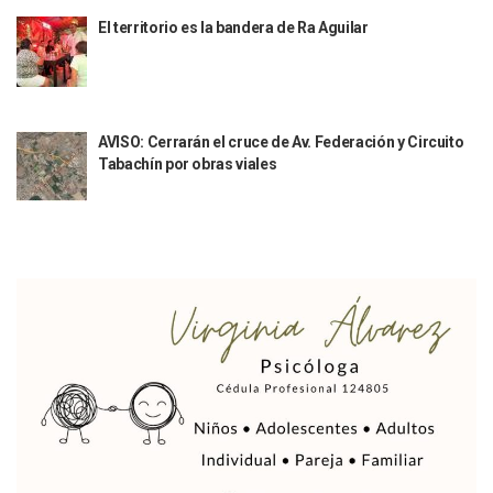
Reportan Captura Y Muerte De “El Mencho” En Medio De Op
El territorio es la bandera de Ra Aguilar
Enfrentamientos Y Narcobloqueos Son Por Operativo En Ta
Narcobloqueos Causan Pánico Y Tensión En Puerto Vallart
Justicia Penal-Oral Sigue Rezagada A 10 Años De La Entrada
Polvo, Ruido, Máquinas… Así Las Obras Inconclusas En El 
Decomisan 4 Toneladas De Droga En Aguas De Manzanillo,
AVISO: Cerrarán el cruce de Av. Federación y Circuito
Incendio En Taller De Vehículos Pesados En San Juan De Lo
Tabachín por obras viales
Congreso Médico En Puerto Vallarta Dejará Beneficios Soc
Estados Unidos Detecta Red Ilícita De Tiempos Compartid
Mueren 8 Personas De Bahía De Banderas En Operativo Na
Personas Therian Convocan A Mega Convivio En Guadalaja
Unirse Vallarta: Horario De Atención De Oficina De Búsq
Localizan Y Liberan A Cuatro Personas Que Permanecían I
Ola De Calor Alcanzará Su Máximo Este Jueves En Jalisco,
Macro Desfogue De Tuberías Dejará Sin Agua A 150 Colonia
Sigue El Programa De Bacheo En Puerto Vallarta
Localizan A Menor Extraviada En La Nueva Central De Aut
Alumnos De “La Pesquera” Se Intoxican Tras Consumir Clo
Bruno Blancas Destaca Avances Legislativos Aprobados En
¡Qué Horror! Buscan Posible Fosa Clandestina En El Patio D