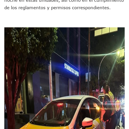
noche en estas unidades, así como en el cumplimiento
Morenistas Imparten Taller En Puerto Vallarta
de los reglamentos y permisos correspondientes.
CEDHJ Señala Violaciones A Derechos De Víctima De Abuso
Ayutla Bajo Investigación Tras Reporte De Posible Cremato
Maleza Crece En Camellones De La Principal Avenida Turíst
Lluvias E Inundaciones No Detienen El Transporte Público E
Bruno Blancas Reúne A Especialistas Para Analizar La Cons
Entregan Aparato Auditivo A Don Juan Ramírez En Puerto Va
Juan Carlos Castro Realiza Asamblea Informativa En La Colo
Huracán En Formación Podría Generar Oleaje Elevado En L
Viajar A Puerto Vallarta Este Verano Puede Costar Hasta 2
Buscan Reducir Riesgos Por Cocodrilos En Playas De Puerto
Plantean “Ley Don Juanito” Al Diputado Federal Bruno Blan
Vecinos De La Playita Reciben A Juan Carlos Castro
Asesinan En Oaxaca Al Periodista Francisco Alejandro Leyv
Detienen A Cuatro Hombres Armados En Bucerías; Asegur
Yussara Canales Pide Transparencia Sobre Nuevo Vertedero
Adultos Mayores De Ixtapa Tendrán Una “Casa De Día” Re
Mujeres Recorren Calles De Ixtapa Para Identificar Proble
Bruno Blancas Convoca A Mesa De Análisis Para La Conserv
CUCosta E IMSS Nayarit Avanzan En Acuerdos Para Ampliar