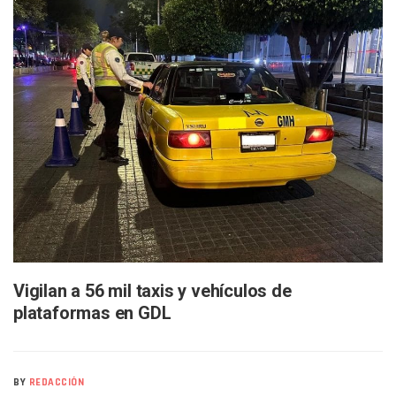
Bruno Blancas Lleva El Mensaje De La Cuarta Transformaci
Liberan 180 Crías De Iguana Verde En El Estero El Salado P
Puerto Vallarta Participa En Los PriceAgencies Awards 20
Ofrecerán Asesoría Jurídica Gratuita En Puerto Vallarta 
Juan Solís E Iris Torres Buscan Integrar La Planilla Del PAN 
Realizan Operativo Preventivo En Seis Colonias Del Centro 
Arquitecto Luis Munguía Reconoce La Labor Del Personal De
Semana Lluviosa Para Puerto Vallarta Con Tormentas Y Am
Voces Del Orgullo Distingue A Referentes De La Comunida
Partido Verde Conforma Su 12.º “Ejército Del Verde” En L
Buques Mexicanos Parten A Venezuela Con 718 Toneladas
Nuevo Transporte Eléctrico En Puerto Vallarta: Rutas, Hora
En Vallarta, Todos Los Camiones Deben De Tener Aire Aco
Centro De Autismo Es Un Parteaguas Para Vallarta Y Jalisc
Lluvias Y Oleaje Elevado Marcarán El Fin De Semana En Pue
Vigilan a 56 mil taxis y vehículos de
Jóvenes En Movimiento Jalisco Renueva Su Dirigencia Ru
plataformas en GDL
En PV Encabezan Preferencias Morena Y Juan Carlos Cast
Pancho López; En La Mira Del Comité Nacional Del PAN
Cae El “R1”, Presunto Autor Intelectual Del Homicidio De 
Muere Manolo Solo, Actor De “El Laberinto Del Fauno”, A L
BY
REDACCIÓN
Citan A Siete Integrantes De La Semar Por Investigación Por