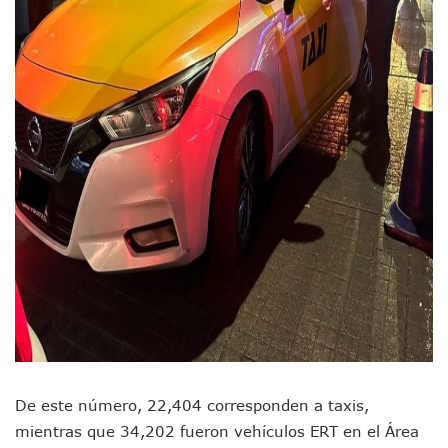
Videos De Presunto Convoy Armado Desatan Operativo En 
Playa Las Cocinas: Retiran Concesión Y Anuncian Plan De 
Dr. Álvarez Zayas Dirige Plan De Salud Animal Y Prevenció
Por Desaparición Forzada, Expolicías De Nayarit Enfrentar
“El Mayo” Zambada Es Condenado A Morir En Prisión En E
Orgullo Vallartense: Zhoemí Luévanos Competirá En El P
Brigada Forense Brindará Atención A Familias De Persona
Vecinos De Vallarta 500 Exponen Queja De Vialidades A Ju
Pelea De Extranjera Durante Función De “La Odisea” En Puer
Joven Esgrimista De Puerto Vallarta Asegura Lugar En El 
Llegan Camiones “oruga” A Puerto Vallarta Con Capacidad
Coordinan Operativo Para Las Tradicionales Paseadas 202
Monzón Mexicano Causará Lluvias Muy Fuertes En Jalisco 
Acusado De Homicidio En El Tuito Permanecerá Un Año En 
Descartan Riesgo De Tsunami Para Puerto Vallarta Tras Sis
Donald Trump Asistirá A La Final Del Mundial 2026 Entre E
Retiran 10 Toneladas De Macroalga En Playa De Guayabito
Arranca Copa México De Clavados Zapopan 2026 En El Cen
Munguía Analiza Pedir 100 MDP De Adelanto De Participac
De este número, 22,404 corresponden a taxis,
Bomberas De Vallarta Asistirán A Simposio Internacional 
mientras que 34,202 fueron vehículos ERT en el Área
Región Sanitaria VIII Activa Programa Para Menores Con Di