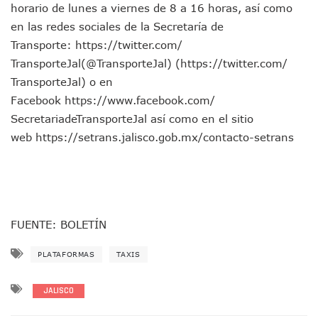
Lamenta Demolición De Finca Tradicional El Colegio De Arq
horario de lunes a viernes de 8 a 16 horas, así como
Genera Críticas La Compra De 35 Nuevas Patrullas Para Pue
en las redes sociales de la Secretaría de
Alejandro, Julión Y Alfredito Darán Magna Serenata En La 
Transporte: https://twitter.com/
Bloquean Acceso A Lancheros Y Pescadores En El Estero;
TransporteJal(@TransporteJal) (https://twitter.com/
Recuerdan Contingencia Del Marigalante Con Reconocimi
TransporteJal) o en
Vallarta Destaca En Competitividad Urbana Por Turismo, F
Peritajes Buscan Esclarecer Muerte De Regidora De Cabo 
Facebook https://www.facebook.com/
IDEFT Y Hotel De Puerto Vallarta Acuerdan Programa Para C
SecretariadeTransporteJal así como en el sitio
PAN Vallarta Distribuye 40 Paquetes De Artículos De Prim
web https://setrans.jalisco.gob.
mx/contacto-setrans
No Ha Pasado La Basura En 6 Días En La Colonia Villas Uni
Convocan A Exposición Fotográfica Sobre El “domingo Negr
Temporal De Lluvias Mantienen En Alerta A Vallarta; Llam
Ra Aguilar Recorre Rancho Nácar, Ojos De Agua Y Lomas De
Caen Más De 100 Personas Durante Operativo “Salvando V
FUENTE: BOLETÍN
Impulsa Juan Carlos Castro Almaguer Jornada Médica Grat
Indigentes Se Apoderan De Las Bancas Del Hospital Regiona
Vallarta: Aseguran Casi 200 Motocicletas En Operativos V
PLATAFORMAS
TAXIS
INFONAVIT Ampliará Horario De Atención En Bahía De Ba
Urrutia Comunica Se Encuentra En Pausa Por Crecimiento
JALISCO
Héctor Santana Anuncia Inspecciones Nocturnas A Motocic
Nayarit, Jalisco Y Otros 6 Estados Suspenden Clases Este 