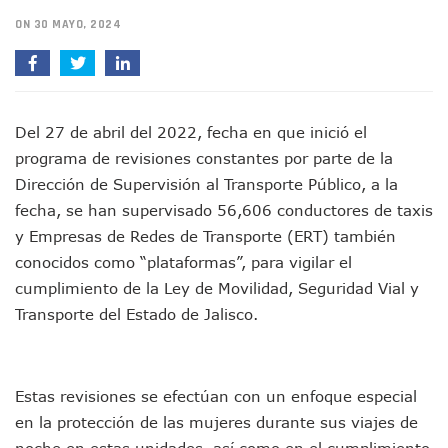
IMSS Invierte 12.6 MDP En Remodelar Urgencias Del Hospita
ON 30 MAYO, 2024
En Abril 2027 Terminarán El Centro Regional De Autismo En
Puerto Vallarta Fortalece Su Promoción En California Con 
Accidente En Un RZR, Principal Hipótesis Por La Muerte D
Este Viernes, Lemus Inaugurará El Sistema De Electromovil
Nidos De Lluvia Busca Beneficiar A 100 Familias De Puerto 
Del 27 de abril del 2022, fecha en que inició el
Morena Cierra Filas Por La Defensa Del Agua De Calidad En
programa de revisiones constantes por parte de la
Hallazgo De Yareli Colmenares Tovar Eleva A 4 Cuerpos En
Dirección de Supervisión al Transporte Público, a la
Regresa A Puerto Vallarta La Premiación Nacional De La L
fecha, se han supervisado 56,606 conductores de taxis
Ra Aguilar Acompaña A Cientos De Familias En Las Pasead
y Empresas de Redes de Transporte (ERT) también
Oleaje Y Riesgo Por Cocodrilos Mantienen Restricciones En
“Kato” Supera El Abandono Y Comienza Una Nueva Vida Co
conocidos como “plataformas”, para vigilar el
México Necesitaba 600 Mil Empleos; Solo Generó 262 Mil
cumplimiento de la Ley de Movilidad, Seguridad Vial y
Poderoso Terremoto Destruye Edificios Y Puentes En Jap
Transporte del Estado de Jalisco.
Munguía Es El Sexto Mejor Alcalde De Jalisco, Según Statis
ATM Incorpora 20 Nuevos Camiones Al Corredor Bahía De 
Colectivos Piden A Lemus Más Ministerios Públicos Para Pu
Avenida Federación En Puerto Vallarta Registra 80% De A
Estas revisiones se efectúan con un enfoque especial
Caída De “El Mencho” Elevó Percepción De Inseguridad En 
en la protección de las mujeres durante sus viajes de
Mercado Vallarta Incluye Reúne A Emprendedores Locales E