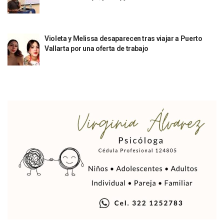
Air Canadá Anuncia Vuelo Directo Entre Guadalajara Y Mon
Hay 507 Personas Desaparecidas En Puerto Vallarta
Gobierno De Lemus Abre Oficina Especializada En Personas
Anexo De Ixtapa Privaría Ilegalmente De Personas, Acusa C
Violeta y Melissa desaparecen tras viajar a Puerto
Puerto Vallarta Acompaña En La Despedida Fúnebre Del Do
Vallarta por una oferta de trabajo
Puerto Vallarta Registra Más Ballenas Que Nunca Este 2
SEAPAL Tendrá Módulos Itinerantes Para Inscripción A Su
Fin De Semana De San Valentín Impulsa Ventas En Restaura
Zapopan: Cae Presunto Coordinador De Célula Dedicada A 
Ponen En Marcha Campaña ‘No Es Lo Que Parece’ Para Pre
Estado Y Municipio Impulsan A Microempresas Vallartens
Vuelca Camioneta Con Jornaleros Cerca De Talpa De Allen
Así Protege La Suprema Corte A Dueños De Vehículos Que
Fátima Bosh, ¿la Mexicana Renuncia A Su Corona Como M
Un Piloto Captó A Una Presunta Nave Extraterrestre En Co
Vigilan Parques, Canchas Y Avenidas Para Bajar Actos Ilícit
Zapopan: Retiran 29 Motocicletas Irregulares En Operativo V
Muere Joven Tras Ser Arrollado Por Un Camión De UnibusP
Formalizan Uso De Espacio Comunitario En Verde Vallarta
Choque De Camionetas Deja Un Muerto En Autopista A Puer
Detienen A Peligroso Homicida De Guadalajara, Vinculado