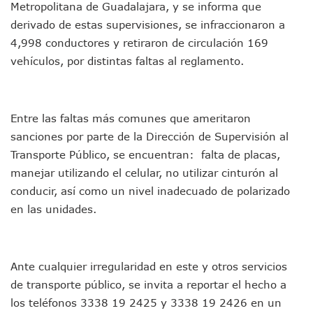
Metropolitana de Guadalajara, y se informa que
Asesinan A Regidora De Tecate Por Morena Y A Su Esposo
derivado de estas supervisiones, se infraccionaron a
Recuperan Seis Vehículos Con Reporte De Robo Durante O
SEP Asigna Escuelas Para El Ciclo 2026-2027 En Jalisco; 
4,998 conductores y retiraron de circulación 169
Tráfico Aéreo Cae En Puerto Vallarta Durante El 2026; Gua
vehículos, por distintas faltas al reglamento.
SAT Lleva Su Oficina Móvil A Talpa De Allende Para Realizar
Mediante Asambleas Informativas Juan Carlos Castro Fort
IMSS Rehabilitará Infraestructura De La UMF No. 170 En Pue
Entre las faltas más comunes que ameritaron
Puerto Vallarta Se Suma A Simulacro Estatal Por Bloqueos 
Retiran Cacharros De 30 Puntos En Colonias De Puerto Vall
sanciones por parte de la Dirección de Supervisión al
Movimiento Ciudadano Capacita A Su Estructura Territorial
Transporte Público, se encuentran: falta de placas,
Hospital Civil De La Costa Inicia Su Construcción En Puerto 
manejar utilizando el celular, no utilizar cinturón al
Fechas Y Sedes De Las Jornadas De Adopción De Perros En 
conducir, así como un nivel inadecuado de polarizado
Accidente Fatal En La Autopista Guadalajara–Tepic Deja En
en las unidades.
Ra Aguilar Fortalece La Transformación Desde Las Asambl
Aparecen Vivos Los Tres Estudiantes Desaparecidos De Gu
Tras Caer Ante Inglaterra, México Recibe Multa Económica
Dictan Prisión Preventiva A Exdirector De Pemex Por Presun
Ante cualquier irregularidad en este y otros servicios
Juan Carlos Castro Visitó La Colonia Cristóbal Colón
de transporte público, se invita a reportar el hecho a
Puente Amado Nervo Avanza En Un 80%, ¿se Abrirá Este Ju
los teléfonos 3338 19 2425 y 3338 19 2426 en un
C5 Jalisco Recupera Vehículo Robado De Puerto Vallarta En