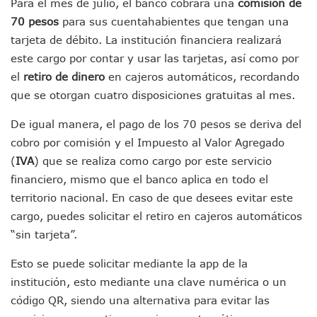
Brigada Forense Brindará Atención A Familias De Persona
Para el mes de julio, el banco cobrará una
comisión de
Vecinos De Vallarta 500 Exponen Queja De Vialidades A Ju
70 pesos
para sus cuentahabientes que tengan una
Pelea De Extranjera Durante Función De “La Odisea” En Puer
tarjeta de débito. La institución financiera realizará
Joven Esgrimista De Puerto Vallarta Asegura Lugar En El 
este cargo por contar y usar las tarjetas, así como por
Llegan Camiones “oruga” A Puerto Vallarta Con Capacidad
el
retiro de dinero
en cajeros automáticos, recordando
Coordinan Operativo Para Las Tradicionales Paseadas 202
que se otorgan cuatro disposiciones gratuitas al mes.
Monzón Mexicano Causará Lluvias Muy Fuertes En Jalisco 
Acusado De Homicidio En El Tuito Permanecerá Un Año En 
De igual manera, el pago de los 70 pesos se deriva del
Descartan Riesgo De Tsunami Para Puerto Vallarta Tras Sis
cobro por comisión y el Impuesto al Valor Agregado
Donald Trump Asistirá A La Final Del Mundial 2026 Entre E
Retiran 10 Toneladas De Macroalga En Playa De Guayabito
(
IVA
) que se realiza como cargo por este servicio
Arranca Copa México De Clavados Zapopan 2026 En El Cen
financiero, mismo que el banco aplica en todo el
Munguía Analiza Pedir 100 MDP De Adelanto De Participac
territorio nacional. En caso de que desees evitar este
Bomberas De Vallarta Asistirán A Simposio Internacional 
cargo, puedes solicitar el retiro en cajeros automáticos
Región Sanitaria VIII Activa Programa Para Menores Con Di
“sin tarjeta”.
Asesinan A Regidora De Tecate Por Morena Y A Su Esposo
Recuperan Seis Vehículos Con Reporte De Robo Durante O
Esto se puede solicitar mediante la app de la
SEP Asigna Escuelas Para El Ciclo 2026-2027 En Jalisco; 
institución, esto mediante una clave numérica o un
Tráfico Aéreo Cae En Puerto Vallarta Durante El 2026; Gua
SAT Lleva Su Oficina Móvil A Talpa De Allende Para Realizar
código QR, siendo una alternativa para evitar las
Mediante Asambleas Informativas Juan Carlos Castro Fort