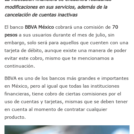
Morena Cierra Filas Por La Defensa Del Agua De Calidad En
modificaciones en sus servicios, además de la
Hallazgo De Yareli Colmenares Tovar Eleva A 4 Cuerpos En
cancelación de cuentas inactivas
Regresa A Puerto Vallarta La Premiación Nacional De La L
Ra Aguilar Acompaña A Cientos De Familias En Las Pasead
El banco
BBVA México
cobrará una comisión de
70
Oleaje Y Riesgo Por Cocodrilos Mantienen Restricciones En
pesos
a sus usuarios durante el mes de julio, sin
“Kato” Supera El Abandono Y Comienza Una Nueva Vida Co
embargo, solo será para aquellos que cuenten con una
México Necesitaba 600 Mil Empleos; Solo Generó 262 Mil
tarjeta de débito, aunque existe una manera de poder
Poderoso Terremoto Destruye Edificios Y Puentes En Jap
evitar este cobro, mismo que te mencionamos a
Munguía Es El Sexto Mejor Alcalde De Jalisco, Según Statis
ATM Incorpora 20 Nuevos Camiones Al Corredor Bahía De 
continuación.
Colectivos Piden A Lemus Más Ministerios Públicos Para Pu
BBVA es uno de los bancos más grandes e importantes
Avenida Federación En Puerto Vallarta Registra 80% De A
Caída De “El Mencho” Elevó Percepción De Inseguridad En 
en México, pero al igual que todas las instituciones
Mercado Vallarta Incluye Reúne A Emprendedores Locales E
financieras, tiene cobro de ciertas comisiones por el
Morenistas Imparten Taller En Puerto Vallarta
uso de cuentas y tarjetas, mismas que se deben tener
CEDHJ Señala Violaciones A Derechos De Víctima De Abuso
en cuenta al momento de contratar cualquier
Ayutla Bajo Investigación Tras Reporte De Posible Cremato
producto.
Maleza Crece En Camellones De La Principal Avenida Turíst
Lluvias E Inundaciones No Detienen El Transporte Público E
Bruno Blancas Reúne A Especialistas Para Analizar La Cons