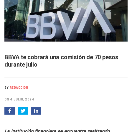
Arquitecto Luis Munguía Reconoce La Labor Del Personal De
Semana Lluviosa Para Puerto Vallarta Con Tormentas Y Am
Voces Del Orgullo Distingue A Referentes De La Comunida
Partido Verde Conforma Su 12.º “Ejército Del Verde” En L
Buques Mexicanos Parten A Venezuela Con 718 Toneladas
Nuevo Transporte Eléctrico En Puerto Vallarta: Rutas, Hora
En Vallarta, Todos Los Camiones Deben De Tener Aire Aco
Centro De Autismo Es Un Parteaguas Para Vallarta Y Jalisc
Lluvias Y Oleaje Elevado Marcarán El Fin De Semana En Pue
BBVA te cobrará una comisión de 70 pesos
Jóvenes En Movimiento Jalisco Renueva Su Dirigencia Ru
durante julio
En PV Encabezan Preferencias Morena Y Juan Carlos Cast
Pancho López; En La Mira Del Comité Nacional Del PAN
Cae El “R1”, Presunto Autor Intelectual Del Homicidio De 
Muere Manolo Solo, Actor De “El Laberinto Del Fauno”, A L
BY
REDACCIÓN
Citan A Siete Integrantes De La Semar Por Investigación Por
IMSS Invierte 12.6 MDP En Remodelar Urgencias Del Hospita
ON 4 JULIO, 2024
En Abril 2027 Terminarán El Centro Regional De Autismo En
Puerto Vallarta Fortalece Su Promoción En California Con 
Accidente En Un RZR, Principal Hipótesis Por La Muerte D
Este Viernes, Lemus Inaugurará El Sistema De Electromovil
La institución financiera se encuentra realizando
Nidos De Lluvia Busca Beneficiar A 100 Familias De Puerto 