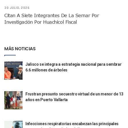
Sin Daños A La Infraestructura Del Aeropuerto De Vallarta,
30 JULIO, 2026
Estados Unidos Pide A Sus Ciudadanos Resguardarse Si Est
Citan A Siete Integrantes De La Semar Por
Gobierno De México Confirma Muerte De “El Mencho” Tras 
Investigación Por Huachicol Fiscal
Evacúan Aeropuerto De Puerto Vallarta Y Air Canada Cance
Gobierno De Vallarta Pide No Salir De Casa Y No Abrir Neg
Reportan Captura Y Muerte De “El Mencho” En Medio De Op
Enfrentamientos Y Narcobloqueos Son Por Operativo En Ta
MÁS NOTICIAS
Narcobloqueos Causan Pánico Y Tensión En Puerto Vallart
Justicia Penal-Oral Sigue Rezagada A 10 Años De La Entrada
Polvo, Ruido, Máquinas… Así Las Obras Inconclusas En El 
Jalisco se integra a estrategia nacional para sembrar
Decomisan 4 Toneladas De Droga En Aguas De Manzanillo,
6.6 millones de árboles
Incendio En Taller De Vehículos Pesados En San Juan De Lo
Congreso Médico En Puerto Vallarta Dejará Beneficios Soc
Estados Unidos Detecta Red Ilícita De Tiempos Compartid
Frustran presunto secuestro virtual de un menor de 13
Mueren 8 Personas De Bahía De Banderas En Operativo Na
años en Puerto Vallarta
Personas Therian Convocan A Mega Convivio En Guadalaja
Unirse Vallarta: Horario De Atención De Oficina De Búsq
Localizan Y Liberan A Cuatro Personas Que Permanecían I
Ola De Calor Alcanzará Su Máximo Este Jueves En Jalisco,
Infecciones respiratorias encabezan las principales
Macro Desfogue De Tuberías Dejará Sin Agua A 150 Colonia