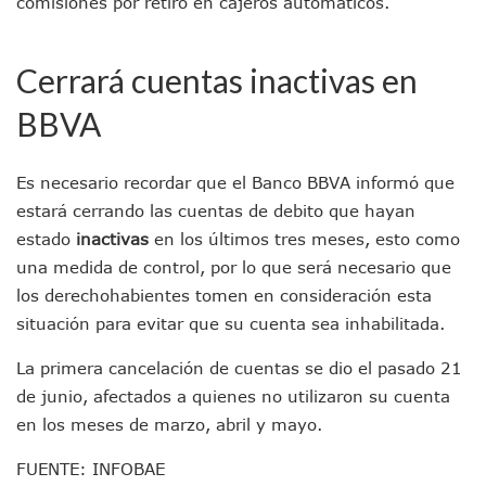
comisiones por retiro en cajeros automáticos.
IMSS Rehabilitará Infraestructura De La UMF No. 170 En Pue
Puerto Vallarta Se Suma A Simulacro Estatal Por Bloqueos 
Retiran Cacharros De 30 Puntos En Colonias De Puerto Vall
Cerrará cuentas inactivas en
Movimiento Ciudadano Capacita A Su Estructura Territorial
BBVA
Hospital Civil De La Costa Inicia Su Construcción En Puerto 
Fechas Y Sedes De Las Jornadas De Adopción De Perros En 
Accidente Fatal En La Autopista Guadalajara–Tepic Deja En
Es necesario recordar que el Banco BBVA informó que
Ra Aguilar Fortalece La Transformación Desde Las Asambl
Aparecen Vivos Los Tres Estudiantes Desaparecidos De Gu
estará cerrando las cuentas de debito que hayan
Tras Caer Ante Inglaterra, México Recibe Multa Económica
estado
inactivas
en los últimos tres meses, esto como
Dictan Prisión Preventiva A Exdirector De Pemex Por Presun
una medida de control, por lo que será necesario que
Juan Carlos Castro Visitó La Colonia Cristóbal Colón
los derechohabientes tomen en consideración esta
Puente Amado Nervo Avanza En Un 80%, ¿se Abrirá Este Ju
situación para evitar que su cuenta sea inhabilitada.
C5 Jalisco Recupera Vehículo Robado De Puerto Vallarta En
Lamenta Demolición De Finca Tradicional El Colegio De Arq
La primera cancelación de cuentas se dio el pasado 21
Genera Críticas La Compra De 35 Nuevas Patrullas Para Pue
de junio, afectados a quienes no utilizaron su cuenta
Alejandro, Julión Y Alfredito Darán Magna Serenata En La 
en los meses de marzo, abril y mayo.
Bloquean Acceso A Lancheros Y Pescadores En El Estero;
Recuerdan Contingencia Del Marigalante Con Reconocimi
FUENTE: INFOBAE
Vallarta Destaca En Competitividad Urbana Por Turismo, F