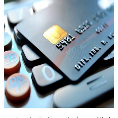
Entregan Aparato Auditivo A Don Juan Ramírez En Puerto Va
Juan Carlos Castro Realiza Asamblea Informativa En La Colo
Huracán En Formación Podría Generar Oleaje Elevado En L
Viajar A Puerto Vallarta Este Verano Puede Costar Hasta 2
Buscan Reducir Riesgos Por Cocodrilos En Playas De Puerto
Plantean “Ley Don Juanito” Al Diputado Federal Bruno Blan
Vecinos De La Playita Reciben A Juan Carlos Castro
Asesinan En Oaxaca Al Periodista Francisco Alejandro Leyv
Detienen A Cuatro Hombres Armados En Bucerías; Asegur
Yussara Canales Pide Transparencia Sobre Nuevo Vertedero
Adultos Mayores De Ixtapa Tendrán Una “Casa De Día” Re
Mujeres Recorren Calles De Ixtapa Para Identificar Proble
Bruno Blancas Convoca A Mesa De Análisis Para La Conserv
CUCosta E IMSS Nayarit Avanzan En Acuerdos Para Ampliar
Videos De Presunto Convoy Armado Desatan Operativo En 
Playa Las Cocinas: Retiran Concesión Y Anuncian Plan De 
Dr. Álvarez Zayas Dirige Plan De Salud Animal Y Prevenció
Por Desaparición Forzada, Expolicías De Nayarit Enfrentar
“El Mayo” Zambada Es Condenado A Morir En Prisión En E
Orgullo Vallartense: Zhoemí Luévanos Competirá En El P