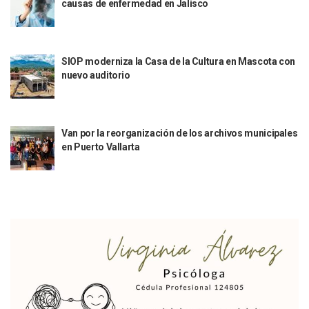
causas de enfermedad en Jalisco
Sigue El Programa De Bacheo En Puerto Vallarta
Localizan A Menor Extraviada En La Nueva Central De Aut
Alumnos De “La Pesquera” Se Intoxican Tras Consumir Clo
Bruno Blancas Destaca Avances Legislativos Aprobados En
SIOP moderniza la Casa de la Cultura en Mascota con
¡Qué Horror! Buscan Posible Fosa Clandestina En El Patio D
nuevo auditorio
Melissa Madero Denuncia Despido De Su Personal Por Pres
Puerto Vallarta Presente En El Anuncio Del Plan Integral D
Miércoles De Ceniza: ¿Qué Significa La Cruz Que Se Pone E
Quiso Matar A Un Anciano Con Parkinson En Puerto Vallart
Van por la reorganización de los archivos municipales
¡El Pitillal Vive Su Primera Feria Del Libro!
en Puerto Vallarta
Quema Controlada En Atenguillo Busca Minimizar Riesgo D
Marx Arriaga Abandona Oficinas De La SEP Tras 100 Horas
100 Pacientes Oncológicos Piden No Cambiar A Enfermeros
“Paseo De La Fama” En Vallarta Genera Dudas Tras Visita De
Air Canadá Anuncia Vuelo Directo Entre Guadalajara Y Mon
Hay 507 Personas Desaparecidas En Puerto Vallarta
Gobierno De Lemus Abre Oficina Especializada En Personas
Anexo De Ixtapa Privaría Ilegalmente De Personas, Acusa C
Puerto Vallarta Acompaña En La Despedida Fúnebre Del Do
Puerto Vallarta Registra Más Ballenas Que Nunca Este 2