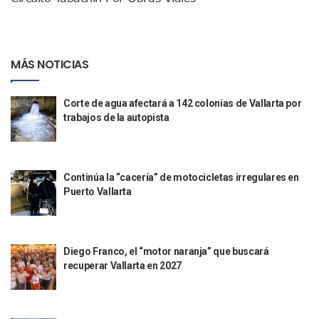
Coordinan Operativo Para Las Tradicionales Paseadas 202
Monzón Mexicano Causará Lluvias Muy Fuertes En Jalisco 
Acusado De Homicidio En El Tuito Permanecerá Un Año En 
Descartan Riesgo De Tsunami Para Puerto Vallarta Tras Sis
MÁS NOTICIAS
Donald Trump Asistirá A La Final Del Mundial 2026 Entre E
Retiran 10 Toneladas De Macroalga En Playa De Guayabito
Corte de agua afectará a 142 colonias de Vallarta por
Arranca Copa México De Clavados Zapopan 2026 En El Cen
trabajos de la autopista
Munguía Analiza Pedir 100 MDP De Adelanto De Participac
Bomberas De Vallarta Asistirán A Simposio Internacional 
Región Sanitaria VIII Activa Programa Para Menores Con Di
Asesinan A Regidora De Tecate Por Morena Y A Su Esposo
Continúa la “cacería” de motocicletas irregulares en
Recuperan Seis Vehículos Con Reporte De Robo Durante O
Puerto Vallarta
SEP Asigna Escuelas Para El Ciclo 2026-2027 En Jalisco; 
Tráfico Aéreo Cae En Puerto Vallarta Durante El 2026; Gua
SAT Lleva Su Oficina Móvil A Talpa De Allende Para Realizar
Mediante Asambleas Informativas Juan Carlos Castro Fort
Diego Franco, el “motor naranja” que buscará
IMSS Rehabilitará Infraestructura De La UMF No. 170 En Pue
recuperar Vallarta en 2027
Puerto Vallarta Se Suma A Simulacro Estatal Por Bloqueos 
Retiran Cacharros De 30 Puntos En Colonias De Puerto Vall
Movimiento Ciudadano Capacita A Su Estructura Territorial