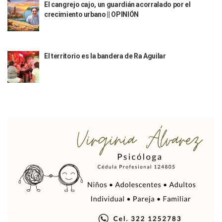
Hospital Civil De La Costa Inicia Su Construcción En Puerto 
El cangrejo cajo, un guardián acorralado por el
crecimiento urbano || OPINIÓN
Fechas Y Sedes De Las Jornadas De Adopción De Perros En 
Accidente Fatal En La Autopista Guadalajara–Tepic Deja En
Ra Aguilar Fortalece La Transformación Desde Las Asambl
Aparecen Vivos Los Tres Estudiantes Desaparecidos De Gu
El territorio es la bandera de Ra Aguilar
Tras Caer Ante Inglaterra, México Recibe Multa Económica
Dictan Prisión Preventiva A Exdirector De Pemex Por Presun
Juan Carlos Castro Visitó La Colonia Cristóbal Colón
Puente Amado Nervo Avanza En Un 80%, ¿se Abrirá Este Ju
C5 Jalisco Recupera Vehículo Robado De Puerto Vallarta En
Lamenta Demolición De Finca Tradicional El Colegio De Arq
Genera Críticas La Compra De 35 Nuevas Patrullas Para Pue
Alejandro, Julión Y Alfredito Darán Magna Serenata En La 
Bloquean Acceso A Lancheros Y Pescadores En El Estero;
Recuerdan Contingencia Del Marigalante Con Reconocimi
Vallarta Destaca En Competitividad Urbana Por Turismo, F
Peritajes Buscan Esclarecer Muerte De Regidora De Cabo 
IDEFT Y Hotel De Puerto Vallarta Acuerdan Programa Para C
PAN Vallarta Distribuye 40 Paquetes De Artículos De Prim
No Ha Pasado La Basura En 6 Días En La Colonia Villas Uni
Convocan A Exposición Fotográfica Sobre El “domingo Negr