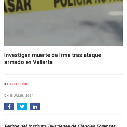
Infecciones Respiratorias Encabezan Las Principales Caus
SIOP Moderniza La Casa De La Cultura En Mascota Con Nue
Van Por La Reorganización De Los Archivos Municipales En 
Estados Unidos Endurece Su Combate Al CJNG Con Nuevos 
Buscan A Wilber Armando Colmenares Márquez, Desaparec
Melissa Madero Exige Aclarar Sustento Legal De Las Desca
Washington Enfrenta Una Emergencia Ambiental Por Incen
Avanza Plan Para Construir Estadio De Tritones Vallarta; S
Nuevas Concesiones De Taxis En Puerto Vallarta, ¿para Qu
Investigan muerte de Irma tras ataque
Mueren Cuatro Personas Tras Explosión De Una Pipa En T
armado en Vallarta
Bruno Blancas Lleva El Mensaje De La Cuarta Transformaci
Liberan 180 Crías De Iguana Verde En El Estero El Salado P
Puerto Vallarta Participa En Los PriceAgencies Awards 20
Ofrecerán Asesoría Jurídica Gratuita En Puerto Vallarta 
BY
REDACCIÓN
Juan Solís E Iris Torres Buscan Integrar La Planilla Del PAN 
Realizan Operativo Preventivo En Seis Colonias Del Centro 
ON 16 JULIO, 2024
Arquitecto Luis Munguía Reconoce La Labor Del Personal De
Semana Lluviosa Para Puerto Vallarta Con Tormentas Y Am
Voces Del Orgullo Distingue A Referentes De La Comunida
Partido Verde Conforma Su 12.º “Ejército Del Verde” En L
Peritos del Instituto Jalisciense de Ciencias Forenses
Buques Mexicanos Parten A Venezuela Con 718 Toneladas