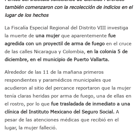
Nuevo Transporte Eléctrico En Puerto Vallarta: Rutas, Hora
también comenzaron con la recolección de indicios en el
En Vallarta, Todos Los Camiones Deben De Tener Aire Aco
lugar de los hechos
Centro De Autismo Es Un Parteaguas Para Vallarta Y Jalisc
Lluvias Y Oleaje Elevado Marcarán El Fin De Semana En Pue
La Fiscalía Especial Regional del Distrito VIII investiga
Jóvenes En Movimiento Jalisco Renueva Su Dirigencia Ru
la muerte de
una mujer
que aparentemente
fue
En PV Encabezan Preferencias Morena Y Juan Carlos Cast
agredida con un proyectil de arma de fuego
en el cruce
Pancho López; En La Mira Del Comité Nacional Del PAN
de las calles Nicaragua y Colombia,
en la colonia 5 de
Cae El “R1”, Presunto Autor Intelectual Del Homicidio De 
diciembre, en el municipio de Puerto Vallarta.
Muere Manolo Solo, Actor De “El Laberinto Del Fauno”, A L
Citan A Siete Integrantes De La Semar Por Investigación Por
Alrededor de las 11 de la mañana primeros
IMSS Invierte 12.6 MDP En Remodelar Urgencias Del Hospita
respondientes y paramédicos municipales que
En Abril 2027 Terminarán El Centro Regional De Autismo En
Puerto Vallarta Fortalece Su Promoción En California Con 
acudieron al sitio del percance reportaron que la mujer
Accidente En Un RZR, Principal Hipótesis Por La Muerte D
tenía claras heridas por arma de fuego, una de ellas en
Este Viernes, Lemus Inaugurará El Sistema De Electromovil
el rostro, por lo que
fue trasladada de inmediato a una
Nidos De Lluvia Busca Beneficiar A 100 Familias De Puerto 
clínica del Instituto Mexicano del Seguro Social.
A
Morena Cierra Filas Por La Defensa Del Agua De Calidad En
pesar de las atenciones médicas que recibió en el
Hallazgo De Yareli Colmenares Tovar Eleva A 4 Cuerpos En
Regresa A Puerto Vallarta La Premiación Nacional De La L
lugar, la mujer falleció.
Ra Aguilar Acompaña A Cientos De Familias En Las Pasead