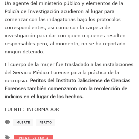
Un agente del ministerio público y elementos de la
Oleaje Y Riesgo Por Cocodrilos Mantienen Restricciones En
“Kato” Supera El Abandono Y Comienza Una Nueva Vida Co
Policía de Investigación acudieron al lugar para
México Necesitaba 600 Mil Empleos; Solo Generó 262 Mil
comenzar con las indagatorias bajo los protocolos
Poderoso Terremoto Destruye Edificios Y Puentes En Jap
correspondientes, así como con la carpeta de
Munguía Es El Sexto Mejor Alcalde De Jalisco, Según Statis
investigación para dar con quien o quienes resulten
ATM Incorpora 20 Nuevos Camiones Al Corredor Bahía De 
responsables pero, al momento, no se ha reportado
Colectivos Piden A Lemus Más Ministerios Públicos Para Pu
Avenida Federación En Puerto Vallarta Registra 80% De A
ningún detenido.
Caída De “El Mencho” Elevó Percepción De Inseguridad En 
El cuerpo de la mujer fue trasladado a las instalaciones
Mercado Vallarta Incluye Reúne A Emprendedores Locales E
Morenistas Imparten Taller En Puerto Vallarta
del Servicio Médico Forense para la práctica de la
CEDHJ Señala Violaciones A Derechos De Víctima De Abuso
necropsia.
Peritos del Instituto Jalisciense de Ciencias
Ayutla Bajo Investigación Tras Reporte De Posible Cremato
Forenses también comenzaron con la recolección de
Maleza Crece En Camellones De La Principal Avenida Turíst
indicios en el lugar de los hechos.
Lluvias E Inundaciones No Detienen El Transporte Público E
Bruno Blancas Reúne A Especialistas Para Analizar La Cons
FUENTE: INFORMADOR
Entregan Aparato Auditivo A Don Juan Ramírez En Puerto Va
Juan Carlos Castro Realiza Asamblea Informativa En La Colo
MUERTE
PERITO
Huracán En Formación Podría Generar Oleaje Elevado En L
Viajar A Puerto Vallarta Este Verano Puede Costar Hasta 2
PUERTO VALLARTA