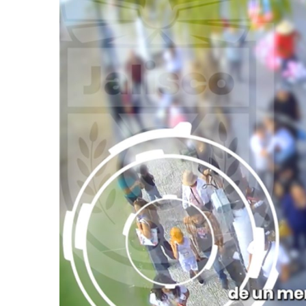
SIOP Moderniza La Casa De 
Van Por La Reorganización D
Estados Unidos Endurece Su
Buscan A Wilber Armando Co
Melissa Madero Exige Aclara
Washington Enfrenta Una Em
Avanza Plan Para Construir E
Nuevas Concesiones De Taxis
Mueren Cuatro Personas Tr
Bruno Blancas Lleva El Mens
Liberan 180 Crías De Iguana 
Puerto Vallarta Participa 
Ofrecerán Asesoría Jurídica
Juan Solís E Iris Torres Busc
Realizan Operativo Preventi
Arquitecto Luis Munguía Rec