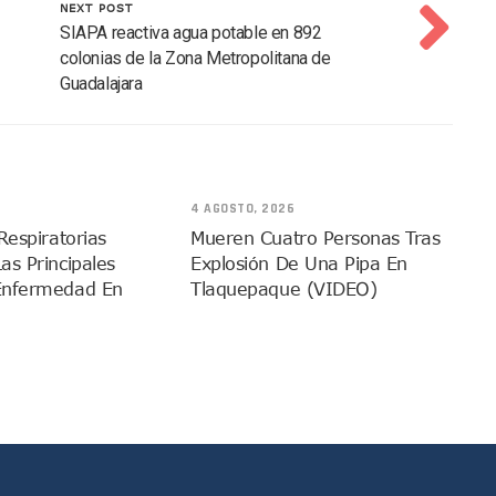
NEXT POST
 Armados En Bucerías; Aseguran Armas Y “poncha Llantas”
SIAPA reactiva agua potable en 892
parencia Sobre Nuevo Vertedero En Tepatitlán
colonias de la Zona Metropolitana de
 Tendrán Una “Casa De Día” Renovada
Guadalajara
Ixtapa Para Identificar Problemas De Seguridad Y Movilidad
a De Análisis Para La Conservación Del Estero El Salado
nzan En Acuerdos Para Ampliar La Formación Clínica De Estudiantes
 Armado Desatan Operativo En Puerto Vallarta
4 AGOSTO, 2026
 Concesión Y Anuncian Plan De Restauración Ambiental
Respiratorias
Mueren Cuatro Personas Tras
as Principales
Explosión De Una Pipa En
an De Salud Animal Y Prevención Del Dengue En Tomatlán
Enfermedad En
Tlaquepaque (VIDEO)
xpolicías De Nayarit Enfrentarán Proceso Penal
nado A Morir En Prisión En Estados Unidos
í Luévanos Competirá En El Panamericano De Esgrima
tención A Familias De Personas Desaparecidas En Tapalpa
onen Queja De Vialidades A Juan Carlos Castro
 Función De “La Odisea” En Puerto Vallarta Se Vuelve Viral
Vallarta Asegura Lugar En El Panamericano De Lima