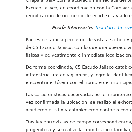
Puerto Vallarta Fortalece S
Escudo Jalisco, en coordinación con la Comisaría
Accidente En Un RZR, Princ
reunificación de un menor de edad extraviado e
Este Viernes, Lemus Inaugur
Podría Interesarte:
Instalan cámaras
Nidos De Lluvia Busca Benefi
Morena Cierra Filas Por La 
Padres de familia perdieron de vista a su hijo y
Hallazgo De Yareli Colmenar
de C5 Escudo Jalisco, con lo que una operadora 
Regresa A Puerto Vallarta L
físicas y de vestimenta e inmediata localización
Ra Aguilar Acompaña A Cien
De forma coordinada, C5 Escudo Jalisco establec
Oleaje Y Riesgo Por Cocodri
infraestructura de vigilancia, y logró la identif
“Kato” Supera El Abandono 
encuentra el tótem con el nombre del municipi
México Necesitaba 600 Mil 
Las características observadas por el monitoreo 
Poderoso Terremoto Destru
vez confirmada la ubicación, se realizó el exho
Munguía Es El Sexto Mejor A
acudieron al sitio y establecieron contacto con 
ATM Incorpora 20 Nuevos Ca
Colectivos Piden A Lemus Má
Tras las entrevistas de campo correspondientes
Avenida Federación En Puer
progenitora y se realizó la reunificación familia