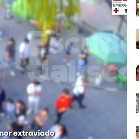
La Cultura En Mascota Con Nuevo Auditorio
e Los Archivos Municipales En Puerto Vallarta
 Combate Al CJNG Con Nuevos Cargos Y Objetivos Prioritarios
lmenares Márquez, Desaparecido En Puerto Vallarta
r Sustento Legal De Las Descargas Residuales Al Mar
ergencia Ambiental Por Incendios Históricos
stadio De Tritones Vallarta; Será Financiado Por Privados
 En Puerto Vallarta, ¿para Quiénes Aplica Y Cómo Tramitarlas?
as Explosión De Una Pipa En Tlaquepaque (VIDEO)
aje De La Cuarta Transformación A Puerto Vallarta Y Tomatlán
Verde En El Estero El Salado Por Su 26 Aniversario
En Los PriceAgencies Awards 2026 En Ciudad De México
 Gratuita En Puerto Vallarta Para Emprendedores Y Ciudadanía
an Integrar La Planilla Del PAN Vallarta Para El 2027
vo En Seis Colonias Del Centro De Puerto Vallarta
onoce La Labor Del Personal De Servicios Eficientes