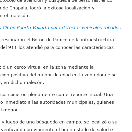
u Promoción En California Con Seminarios Turísticos
 de Chapala, logró la exitosa localización y
ipal Hipótesis Por La Muerte De Dos Jóvenes En El Río Ameca
n el malecón.
ará El Sistema De Electromovilidad En Puerto Vallarta
 C5 en Puerto Vallarta para detectar vehículos robados
ciar A 100 Familias De Puerto Vallarta
Defensa Del Agua De Calidad En La Zona Metropolitana De Guadalajara
 presionaron el Botón de Pánico de la infraestructura
es Tovar Eleva A 4 Cuerpos Encontrados En El Río
del 911 los atendió para conocer las características
a Premiación Nacional De La Liga Premier FMF
.
tos De Familias En Las Paseadas De Las Palmas 2026
ió un cerco virtual en la zona mediante la
los Mantienen Restricciones En Playas De Puerto Vallarta
icación positiva del menor de edad en la zona donde se
Y Comienza Una Nueva Vida Con Una Familia
o, en dicho malecón.
Empleos; Solo Generó 262 Mil En Seis Meses: Coparmex
coincidieron plenamente con el reporte inicial. Una
ye Edificios Y Puentes En Japón (VIDEOS)
rto inmediato a las autoridades municipales, quienes
lcalde De Jalisco, Según Statistical Research Corporation
el menor.
miones Al Corredor Bahía De Banderas–Puerto Vallarta
s Ministerios Públicos Para Puerto Vallarta
, y luego de una búsqueda en campo, se localizó a su
to Vallarta Registra 80% De Avance En Su Construcción
r, verificando previamente el buen estado de salud e