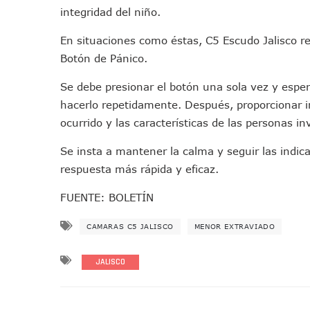
integridad del niño.
Caída De “El Mencho” Elevó 
Mercado Vallarta Incluye Re
En situaciones como éstas, C5 Escudo Jalisco r
Morenistas Imparten Taller 
Botón de Pánico.
CEDHJ Señala Violaciones A
Se debe presionar el botón una sola vez y espe
Ayutla Bajo Investigación T
hacerlo repetidamente. Después, proporcionar in
Maleza Crece En Camellones 
ocurrido y las características de las personas in
Lluvias E Inundaciones No D
Bruno Blancas Reúne A Espec
Se insta a mantener la calma y seguir las indic
Entregan Aparato Auditivo A
respuesta más rápida y eficaz.
Juan Carlos Castro Realiza 
FUENTE: BOLETÍN
Huracán En Formación Podría
Viajar A Puerto Vallarta Es
CAMARAS C5 JALISCO
MENOR EXTRAVIADO
Buscan Reducir Riesgos Por 
JALISCO
Plantean “Ley Don Juanito” 
Vecinos De La Playita Recib
Asesinan En Oaxaca Al Perio