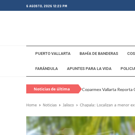
6 AGOSTO, 2026 12:23 PM
PUERTO VALLARTA
BAHÍA DE BANDERAS
COS
FARÁNDULA
APUNTES PARA LA VIDA
POLICI
Noticias de última
Coparmex Vallarta Reporta C
hora
Violeta Y Melissa Desaparec
Home
Noticias
Jalisco
Chapala: Localizan a menor ext
Juan Calderón Pide Oración
Jalisco Se Integra A Estrate
Frustran Presunto Secuestr
Infecciones Respiratorias E