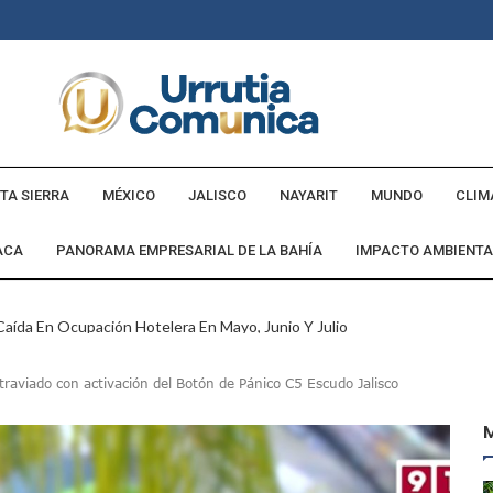
TA SIERRA
MÉXICO
JALISCO
NAYARIT
MUNDO
CLIM
ACA
PANORAMA EMPRESARIAL DE LA BAHÍA
IMPACTO AMBIENTA
aída En Ocupación Hotelera En Mayo, Junio Y Julio
en Tras Viajar A Puerto Vallarta Por Una Oferta De Trabajo
raviado con activación del Botón de Pánico C5 Escudo Jalisco
 Para Puerto Vallarta Ante La Virgen De Guadalupe
gia Nacional Para Sembrar 6.6 Millones De Árboles
o Virtual De Un Menor De 13 Años En Puerto Vallarta
ncabezan Las Principales Causas De Enfermedad En Jalisco