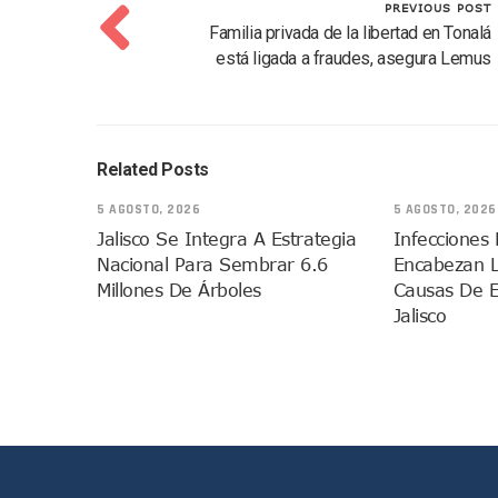
PREVIOUS POST
Detienen A Cuatro Hombres
Familia privada de la libertad en Tonalá
Yussara Canales Pide Trans
está ligada a fraudes, asegura Lemus
Adultos Mayores De Ixtapa
Mujeres Recorren Calles De 
Bruno Blancas Convoca A Mes
Related Posts
CUCosta E IMSS Nayarit Ava
Videos De Presunto Convoy
5 AGOSTO, 2026
5 AGOSTO, 2026
Playa Las Cocinas: Retiran
Jalisco Se Integra A Estrategia
Infecciones 
Nacional Para Sembrar 6.6
Encabezan L
Dr. Álvarez Zayas Dirige Pl
Millones De Árboles
Causas De 
Por Desaparición Forzada, E
Jalisco
“El Mayo” Zambada Es Conde
Orgullo Vallartense: Zhoem
Brigada Forense Brindará A
Vecinos De Vallarta 500 Exp
Pelea De Extranjera Durante
Joven Esgrimista De Puerto 