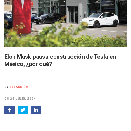
Puerto Vallarta Participa En Los PriceAgencies Awards 20
Ofrecerán Asesoría Jurídica Gratuita En Puerto Vallarta 
Juan Solís E Iris Torres Buscan Integrar La Planilla Del PAN 
Realizan Operativo Preventivo En Seis Colonias Del Centro 
Arquitecto Luis Munguía Reconoce La Labor Del Personal De
Semana Lluviosa Para Puerto Vallarta Con Tormentas Y Am
Voces Del Orgullo Distingue A Referentes De La Comunida
Partido Verde Conforma Su 12.º “Ejército Del Verde” En L
Buques Mexicanos Parten A Venezuela Con 718 Toneladas
Elon Musk pausa construcción de Tesla en
Nuevo Transporte Eléctrico En Puerto Vallarta: Rutas, Hora
México, ¿por qué?
En Vallarta, Todos Los Camiones Deben De Tener Aire Aco
Centro De Autismo Es Un Parteaguas Para Vallarta Y Jalisc
Lluvias Y Oleaje Elevado Marcarán El Fin De Semana En Pue
Jóvenes En Movimiento Jalisco Renueva Su Dirigencia Ru
BY
REDACCIÓN
En PV Encabezan Preferencias Morena Y Juan Carlos Cast
Pancho López; En La Mira Del Comité Nacional Del PAN
ON 24 JULIO, 2024
Cae El “R1”, Presunto Autor Intelectual Del Homicidio De 
Muere Manolo Solo, Actor De “El Laberinto Del Fauno”, A L
Citan A Siete Integrantes De La Semar Por Investigación Por
IMSS Invierte 12.6 MDP En Remodelar Urgencias Del Hospita
En Abril 2027 Terminarán El Centro Regional De Autismo En