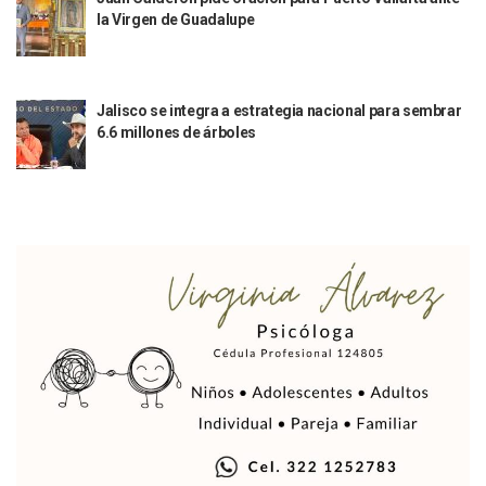
Unirse Vallarta: Horario De Atención De Oficina De Búsq
la Virgen de Guadalupe
Localizan Y Liberan A Cuatro Personas Que Permanecían I
Ola De Calor Alcanzará Su Máximo Este Jueves En Jalisco,
Macro Desfogue De Tuberías Dejará Sin Agua A 150 Colonia
Jalisco se integra a estrategia nacional para sembrar
Sigue El Programa De Bacheo En Puerto Vallarta
6.6 millones de árboles
Localizan A Menor Extraviada En La Nueva Central De Aut
Alumnos De “La Pesquera” Se Intoxican Tras Consumir Clo
Bruno Blancas Destaca Avances Legislativos Aprobados En
¡Qué Horror! Buscan Posible Fosa Clandestina En El Patio D
Melissa Madero Denuncia Despido De Su Personal Por Pres
Puerto Vallarta Presente En El Anuncio Del Plan Integral D
Miércoles De Ceniza: ¿Qué Significa La Cruz Que Se Pone E
Quiso Matar A Un Anciano Con Parkinson En Puerto Vallart
¡El Pitillal Vive Su Primera Feria Del Libro!
Quema Controlada En Atenguillo Busca Minimizar Riesgo D
Marx Arriaga Abandona Oficinas De La SEP Tras 100 Horas
100 Pacientes Oncológicos Piden No Cambiar A Enfermeros
“Paseo De La Fama” En Vallarta Genera Dudas Tras Visita De
Air Canadá Anuncia Vuelo Directo Entre Guadalajara Y Mon
Hay 507 Personas Desaparecidas En Puerto Vallarta