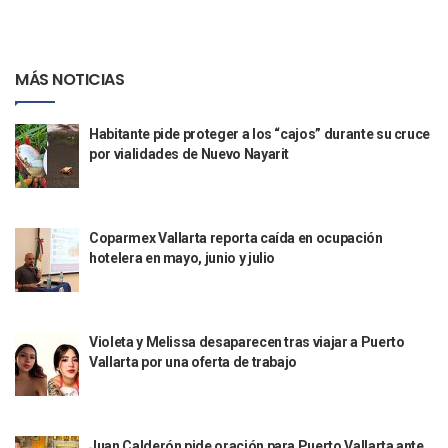
Canaco Servytur Puerto Vallarta Pide Evitar La Rapiña En N
Localizan 19 Vehículos Calcinados En Bahía De Banderas 
Reportan Al Menos 60 Negocios Incendiados En Puerto Vall
MÁS NOTICIAS
Coparmex Pide Reforzar Seguridad Tras Jornada De Violenci
Sin Daños A La Infraestructura Del Aeropuerto De Vallarta,
Estados Unidos Pide A Sus Ciudadanos Resguardarse Si Est
Habitante pide proteger a los “cajos” durante su cruce
por vialidades de Nuevo Nayarit
Gobierno De México Confirma Muerte De “El Mencho” Tras 
Evacúan Aeropuerto De Puerto Vallarta Y Air Canada Cance
Gobierno De Vallarta Pide No Salir De Casa Y No Abrir Neg
Reportan Captura Y Muerte De “El Mencho” En Medio De Op
Coparmex Vallarta reporta caída en ocupación
Enfrentamientos Y Narcobloqueos Son Por Operativo En Ta
hotelera en mayo, junio y julio
Narcobloqueos Causan Pánico Y Tensión En Puerto Vallart
Justicia Penal-Oral Sigue Rezagada A 10 Años De La Entrada
Polvo, Ruido, Máquinas… Así Las Obras Inconclusas En El 
Decomisan 4 Toneladas De Droga En Aguas De Manzanillo,
Violeta y Melissa desaparecen tras viajar a Puerto
Incendio En Taller De Vehículos Pesados En San Juan De Lo
Vallarta por una oferta de trabajo
Congreso Médico En Puerto Vallarta Dejará Beneficios Soc
Estados Unidos Detecta Red Ilícita De Tiempos Compartid
Mueren 8 Personas De Bahía De Banderas En Operativo Na
Personas Therian Convocan A Mega Convivio En Guadalaja
Juan Calderón pide oración para Puerto Vallarta ante