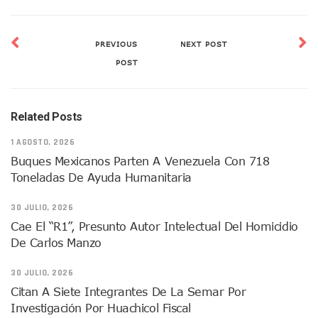
Alejandro, Julión Y Alfredito Darán Magna Serenata En La 
Bloquean Acceso A Lancheros Y Pescadores En El Estero;
Recuerdan Contingencia Del Marigalante Con Reconocimi
PREVIOUS
NEXT POST
Vallarta Destaca En Competitividad Urbana Por Turismo, F
POST
Peritajes Buscan Esclarecer Muerte De Regidora De Cabo 
IDEFT Y Hotel De Puerto Vallarta Acuerdan Programa Para C
PAN Vallarta Distribuye 40 Paquetes De Artículos De Prim
No Ha Pasado La Basura En 6 Días En La Colonia Villas Uni
Related Posts
Convocan A Exposición Fotográfica Sobre El “domingo Negr
1 AGOSTO, 2026
Temporal De Lluvias Mantienen En Alerta A Vallarta; Llam
Buques Mexicanos Parten A Venezuela Con 718
Ra Aguilar Recorre Rancho Nácar, Ojos De Agua Y Lomas De
Toneladas De Ayuda Humanitaria
Caen Más De 100 Personas Durante Operativo “Salvando V
Impulsa Juan Carlos Castro Almaguer Jornada Médica Grat
30 JULIO, 2026
Indigentes Se Apoderan De Las Bancas Del Hospital Regiona
Vallarta: Aseguran Casi 200 Motocicletas En Operativos V
Cae El “R1”, Presunto Autor Intelectual Del Homicidio
INFONAVIT Ampliará Horario De Atención En Bahía De Ba
De Carlos Manzo
Urrutia Comunica Se Encuentra En Pausa Por Crecimiento
Héctor Santana Anuncia Inspecciones Nocturnas A Motocic
30 JULIO, 2026
Nayarit, Jalisco Y Otros 6 Estados Suspenden Clases Este 
Citan A Siete Integrantes De La Semar Por
Puerto Vallarta Suspende La Recolección De La Basura Est
Investigación Por Huachicol Fiscal
Reporte Preliminar De Afectaciones, Según El Gobierno Mun