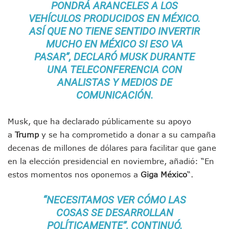
PONDRÁ
ARANCELES A LOS
Ayutla Bajo Investigación Tras Reporte De Posible Cremato
VEHÍCULOS
PRODUCIDOS EN MÉXICO.
Maleza Crece En Camellones De La Principal Avenida Turíst
Lluvias E Inundaciones No Detienen El Transporte Público E
ASÍ QUE NO TIENE SENTIDO INVERTIR
Bruno Blancas Reúne A Especialistas Para Analizar La Cons
MUCHO EN MÉXICO SI ESO VA
Entregan Aparato Auditivo A Don Juan Ramírez En Puerto Va
PASAR”, DECLARÓ MUSK DURANTE
Juan Carlos Castro Realiza Asamblea Informativa En La Colo
UNA TELECONFERENCIA CON
Huracán En Formación Podría Generar Oleaje Elevado En L
ANALISTAS Y MEDIOS DE
Viajar A Puerto Vallarta Este Verano Puede Costar Hasta 2
COMUNICACIÓN.
Buscan Reducir Riesgos Por Cocodrilos En Playas De Puerto
Plantean “Ley Don Juanito” Al Diputado Federal Bruno Blan
Vecinos De La Playita Reciben A Juan Carlos Castro
Musk, que ha declarado públicamente su apoyo
Asesinan En Oaxaca Al Periodista Francisco Alejandro Leyv
a
Trump
y se ha comprometido a donar a su campaña
Detienen A Cuatro Hombres Armados En Bucerías; Asegur
decenas de millones de dólares para facilitar que gane
Yussara Canales Pide Transparencia Sobre Nuevo Vertedero
en la elección presidencial en noviembre, añadió: “En
Adultos Mayores De Ixtapa Tendrán Una “Casa De Día” Re
estos momentos nos oponemos a
Giga México
“.
Mujeres Recorren Calles De Ixtapa Para Identificar Proble
Bruno Blancas Convoca A Mesa De Análisis Para La Conserv
CUCosta E IMSS Nayarit Avanzan En Acuerdos Para Ampliar
“NECESITAMOS VER CÓMO LAS
Videos De Presunto Convoy Armado Desatan Operativo En 
COSAS SE DESARROLLAN
Playa Las Cocinas: Retiran Concesión Y Anuncian Plan De 
POLÍTICAMENTE”, CONTINUÓ.