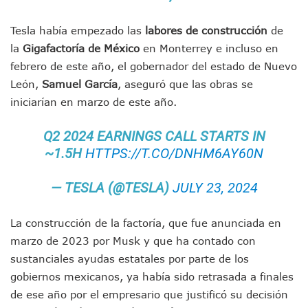
Dr. Álvarez Zayas Dirige Plan De Salud Animal Y Prevenció
Por Desaparición Forzada, Expolicías De Nayarit Enfrentar
Tesla había empezado las
labores de construcción
de
“El Mayo” Zambada Es Condenado A Morir En Prisión En E
Orgullo Vallartense: Zhoemí Luévanos Competirá En El P
la
Gigafactoría de México
en Monterrey e incluso en
Brigada Forense Brindará Atención A Familias De Persona
febrero de este año, el gobernador del estado de Nuevo
Vecinos De Vallarta 500 Exponen Queja De Vialidades A Ju
León,
Samuel García
, aseguró que las obras se
Pelea De Extranjera Durante Función De “La Odisea” En Puer
iniciarían en marzo de este año.
Joven Esgrimista De Puerto Vallarta Asegura Lugar En El 
Llegan Camiones “oruga” A Puerto Vallarta Con Capacidad
Q2 2024 EARNINGS CALL STARTS IN
Coordinan Operativo Para Las Tradicionales Paseadas 202
~1.5H
HTTPS://T.CO/DNHM6AY60N
Monzón Mexicano Causará Lluvias Muy Fuertes En Jalisco 
Acusado De Homicidio En El Tuito Permanecerá Un Año En 
Descartan Riesgo De Tsunami Para Puerto Vallarta Tras Sis
— TESLA (@TESLA)
JULY 23, 2024
Donald Trump Asistirá A La Final Del Mundial 2026 Entre E
Retiran 10 Toneladas De Macroalga En Playa De Guayabito
La construcción de la factoría, que fue anunciada en
Arranca Copa México De Clavados Zapopan 2026 En El Cen
marzo de 2023 por Musk y que ha contado con
Munguía Analiza Pedir 100 MDP De Adelanto De Participac
sustanciales ayudas estatales por parte de los
Bomberas De Vallarta Asistirán A Simposio Internacional 
Región Sanitaria VIII Activa Programa Para Menores Con Di
gobiernos mexicanos, ya había sido retrasada a finales
Asesinan A Regidora De Tecate Por Morena Y A Su Esposo
de ese año por el empresario que justificó su decisión
Recuperan Seis Vehículos Con Reporte De Robo Durante O