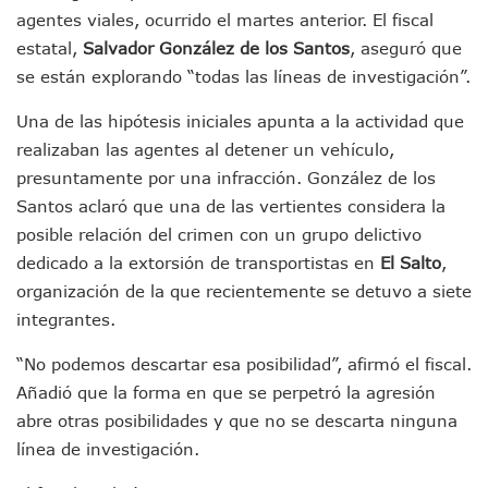
Sigue El Programa De Bacheo En Puerto Vallarta
agentes viales, ocurrido el martes anterior. El fiscal
Localizan A Menor Extraviada En La Nueva Central De Aut
estatal,
Salvador González de los Santos
, aseguró que
Alumnos De “La Pesquera” Se Intoxican Tras Consumir Clo
se están explorando “todas las líneas de investigación”.
Bruno Blancas Destaca Avances Legislativos Aprobados En
¡Qué Horror! Buscan Posible Fosa Clandestina En El Patio D
Una de las hipótesis iniciales apunta a la actividad que
Melissa Madero Denuncia Despido De Su Personal Por Pres
realizaban las agentes al detener un vehículo,
Puerto Vallarta Presente En El Anuncio Del Plan Integral D
presuntamente por una infracción. González de los
Miércoles De Ceniza: ¿Qué Significa La Cruz Que Se Pone E
Quiso Matar A Un Anciano Con Parkinson En Puerto Vallart
Santos aclaró que una de las vertientes considera la
¡El Pitillal Vive Su Primera Feria Del Libro!
posible relación del crimen con un grupo delictivo
Quema Controlada En Atenguillo Busca Minimizar Riesgo D
dedicado a la extorsión de transportistas en
El Salto
,
Marx Arriaga Abandona Oficinas De La SEP Tras 100 Horas
organización de la que recientemente se detuvo a siete
100 Pacientes Oncológicos Piden No Cambiar A Enfermeros
integrantes.
“Paseo De La Fama” En Vallarta Genera Dudas Tras Visita De
Air Canadá Anuncia Vuelo Directo Entre Guadalajara Y Mon
“No podemos descartar esa posibilidad”, afirmó el fiscal.
Hay 507 Personas Desaparecidas En Puerto Vallarta
Añadió que la forma en que se perpetró la agresión
Gobierno De Lemus Abre Oficina Especializada En Personas
Anexo De Ixtapa Privaría Ilegalmente De Personas, Acusa C
abre otras posibilidades y que no se descarta ninguna
Puerto Vallarta Acompaña En La Despedida Fúnebre Del Do
línea de investigación.
Puerto Vallarta Registra Más Ballenas Que Nunca Este 2