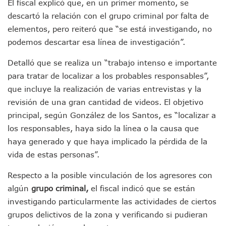
SEAPAL Tendrá Módulos Itinerantes Para Inscripción A Su
El fiscal explicó que, en un primer momento, se
Fin De Semana De San Valentín Impulsa Ventas En Restaura
descartó la relación con el grupo criminal por falta de
Zapopan: Cae Presunto Coordinador De Célula Dedicada A 
elementos, pero reiteró que “se está investigando, no
Ponen En Marcha Campaña ‘No Es Lo Que Parece’ Para Pre
podemos descartar esa línea de investigación”.
Estado Y Municipio Impulsan A Microempresas Vallartens
Vuelca Camioneta Con Jornaleros Cerca De Talpa De Allen
Detalló que se realiza un “trabajo intenso e importante
Así Protege La Suprema Corte A Dueños De Vehículos Que
para tratar de localizar a los probables responsables”,
Fátima Bosh, ¿la Mexicana Renuncia A Su Corona Como M
que incluye la realización de varias entrevistas y la
Un Piloto Captó A Una Presunta Nave Extraterrestre En Co
Vigilan Parques, Canchas Y Avenidas Para Bajar Actos Ilícit
revisión de una gran cantidad de videos. El objetivo
Zapopan: Retiran 29 Motocicletas Irregulares En Operativo V
principal, según González de los Santos, es “localizar a
Muere Joven Tras Ser Arrollado Por Un Camión De UnibusP
los responsables, haya sido la línea o la causa que
Formalizan Uso De Espacio Comunitario En Verde Vallarta
haya generado y que haya implicado la pérdida de la
Choque De Camionetas Deja Un Muerto En Autopista A Puer
vida de estas personas”.
Detienen A Peligroso Homicida De Guadalajara, Vinculado
Aprueban Nuevo Programa De Becas Escolares En Puerto V
Respecto a la posible vinculación de los agresores con
Grasas De Establecimientos Comerciales Provocan Tapon
algún
grupo criminal,
el fiscal indicó que se están
Colocan Cruz En Memoria De Clarisa Rodríguez En El Sitio 
investigando particularmente las actividades de ciertos
Parejas En México: Bajan Matrimonios Y Crecen Uniones L
Yussara Canales Presenta La “ley Clarisa” Contra Conduct
grupos delictivos de la zona y verificando si pudieran
Muere “Ma Nena”, La Abuelita Mexicana Que Se Robó El Co