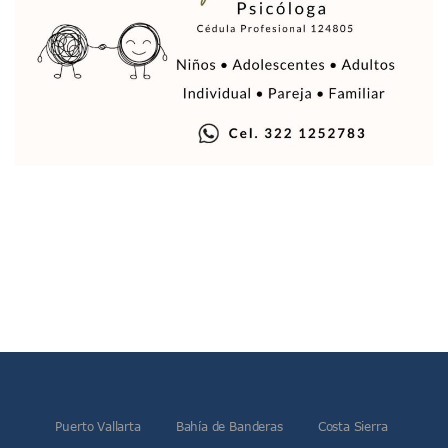
SEAPAL En Camino A Revalidar La Certificación A La Calida
Sheinbaum Regaña A Diputados En San Quintín; “trabajen 
Visitan 17 Mil Feligreses A Talpa De Allende Por La Candel
Mataron A Una Tía Y Prima De Mario Delgado, Titular De La
Caso Clarisa: Tras Presión Social Adelantan Audiencia Cont
Munguía Rechaza Vínculo Con Erick Roberto “N”; Pide Evit
Luis Munguía Justifica Ausencia En Bloqueos Por Clarisa 
Coparmex Urge A Munguía Definir Plan De Contingencia A
“Panchito” Ahora Visita Playa Careyeros En Bahía De Band
Reclasifican Como Homicidio El Caso De Clarisa Rodríguez
Sarampión Obliga A Suspender Clases En 15 Escuelas De Jal
UVC Suma Derecho Y Contaduría A Su Oferta Educativa En P
Arranca El Campeonato Internacional Charro Vallarta 2026
Hoteleros Señalan Impacto Turístico Por Los Bloqueos Vial
Caso Clarisa: Fiscalía Anticorrupción Investiga Conducta D
Segunda Protesta Por El Caso Clarisa Colapsa Vialidades Cl
Familia De Clarisa Anuncia Denuncias Ante Derechos Huma
Esposo De Clarisa Pide Apoyo Para Probar Presunta Ebrieda
Crece Economía De Jalisco 14 Veces Más Que El Promedio
Puerto Vallarta
Bahía de Banderas
Costa Sierra
Instalan Mesa Regional Para Atender Violencia Feminicida Y