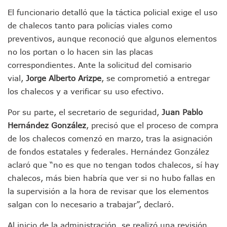
IMSS Rehabilitará Infraestructura De La UMF No. 170 En Pue
El funcionario detalló que la táctica policial exige el uso
Puerto Vallarta Se Suma A Simulacro Estatal Por Bloqueos 
de chalecos tanto para policías viales como
Retiran Cacharros De 30 Puntos En Colonias De Puerto Vall
preventivos, aunque reconoció que algunos elementos
Movimiento Ciudadano Capacita A Su Estructura Territorial
Hospital Civil De La Costa Inicia Su Construcción En Puerto 
no los portan o lo hacen sin las placas
Fechas Y Sedes De Las Jornadas De Adopción De Perros En 
correspondientes. Ante la solicitud del comisario
Accidente Fatal En La Autopista Guadalajara–Tepic Deja En
vial,
Jorge Alberto Arizpe
, se comprometió a entregar
Ra Aguilar Fortalece La Transformación Desde Las Asambl
los chalecos y a verificar su uso efectivo.
Aparecen Vivos Los Tres Estudiantes Desaparecidos De Gu
Tras Caer Ante Inglaterra, México Recibe Multa Económica
Por su parte, el secretario de seguridad,
Juan Pablo
Dictan Prisión Preventiva A Exdirector De Pemex Por Presun
Hernández González
, precisó que el proceso de compra
Juan Carlos Castro Visitó La Colonia Cristóbal Colón
de los chalecos comenzó en marzo, tras la asignación
Puente Amado Nervo Avanza En Un 80%, ¿se Abrirá Este Ju
de fondos estatales y federales. Hernández González
C5 Jalisco Recupera Vehículo Robado De Puerto Vallarta En
Lamenta Demolición De Finca Tradicional El Colegio De Arq
aclaró que “no es que no tengan todos chalecos, sí hay
Genera Críticas La Compra De 35 Nuevas Patrullas Para Pue
chalecos, más bien habría que ver si no hubo fallas en
Alejandro, Julión Y Alfredito Darán Magna Serenata En La 
la supervisión a la hora de revisar que los elementos
Bloquean Acceso A Lancheros Y Pescadores En El Estero;
salgan con lo necesario a trabajar”, declaró.
Recuerdan Contingencia Del Marigalante Con Reconocimi
Vallarta Destaca En Competitividad Urbana Por Turismo, F
Al inicio de la administración, se realizó una revisión