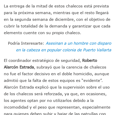
Entregan Aparato Auditivo A Don Juan Ramírez En Puerto Va
La entrega de la mitad de estos chalecos está prevista
Juan Carlos Castro Realiza Asamblea Informativa En La Colo
para la próxima semana, mientras que el resto llegará
Huracán En Formación Podría Generar Oleaje Elevado En L
Viajar A Puerto Vallarta Este Verano Puede Costar Hasta 2
en la segunda semana de diciembre, con el objetivo de
Buscan Reducir Riesgos Por Cocodrilos En Playas De Puerto
cubrir la totalidad de la demanda y garantizar que cada
Plantean “Ley Don Juanito” Al Diputado Federal Bruno Blan
elemento cuente con su propio chaleco.
Vecinos De La Playita Reciben A Juan Carlos Castro
Asesinan En Oaxaca Al Periodista Francisco Alejandro Leyv
Podría Interesarte:
Asesinan a un hombre con disparo
Detienen A Cuatro Hombres Armados En Bucerías; Asegur
en la cabeza en popular colonia de Puerto Vallarta
Yussara Canales Pide Transparencia Sobre Nuevo Vertedero
Adultos Mayores De Ixtapa Tendrán Una “Casa De Día” Re
El coordinador estratégico de seguridad,
Roberto
Mujeres Recorren Calles De Ixtapa Para Identificar Proble
Alarcón Estrada
, subrayó que la carencia de chalecos
Bruno Blancas Convoca A Mesa De Análisis Para La Conserv
no fue el factor decisivo en el doble homicidio, aunque
CUCosta E IMSS Nayarit Avanzan En Acuerdos Para Ampliar
admitió que la falta de estos equipos es “evidente”.
Videos De Presunto Convoy Armado Desatan Operativo En 
Playa Las Cocinas: Retiran Concesión Y Anuncian Plan De 
Alarcón Estrada explicó que la supervisión sobre el uso
Dr. Álvarez Zayas Dirige Plan De Salud Animal Y Prevenció
de los chalecos será reforzada, ya que, en ocasiones,
Por Desaparición Forzada, Expolicías De Nayarit Enfrentar
los agentes optan por no utilizarlos debido a la
“El Mayo” Zambada Es Condenado A Morir En Prisión En E
incomodidad y el peso que representan, especialmente
Orgullo Vallartense: Zhoemí Luévanos Competirá En El P
para quienes deben subir y bajar de las patrullas con
Brigada Forense Brindará Atención A Familias De Persona