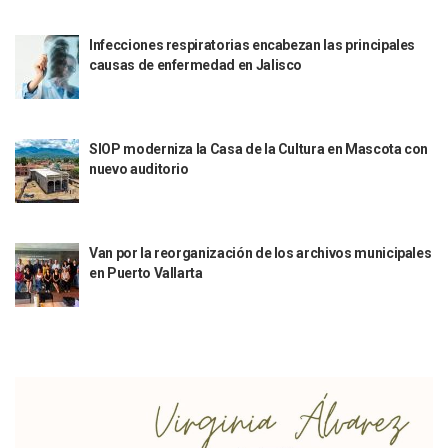
Detienen Al Alcalde De Tequila, Diego “N”, Por Presuntos V
La Luna Cubrirá Al Sol Y El Día Se Convertirá En Noche Esta
Convocan A La Quinta Manifestación Contra El Aumento Al 
Infecciones respiratorias encabezan las principales
causas de enfermedad en Jalisco
Concluye Esquema De Vacunación Contra VPH Para La Pob
México Pacta Entregar Agua Del Río Bravo A Los Estados U
Inicia SEAPAL El Programa Contigo Y Cerca De Ti
Luis Munguía Inaugura La Mejora De Fachadas En El Centro
SIOP moderniza la Casa de la Cultura en Mascota con
Alertan Por Oleaje Alto Y Corrientes En El Mar De Puerto Va
nuevo auditorio
Erick Roberto “N”: Fiscalía Detalla Los Avances Contra El 
Clarisa Rodríguez: Juez Decreta Receso Tras Más De Cinco 
Puerto Vallarta Aparece Vinculada A Los Archivos Del Delin
Lemus Y Rigoberta Menchú Firman Acuerdo Para Impulsar 
Van por la reorganización de los archivos municipales
Capturan A Objetivo Prioritario Presuntamente Buscado P
en Puerto Vallarta
Aprueba Ayuntamiento Nuevos Jueces Cívicos En Puerto Va
Comunicación Social Del Ayuntamiento Se Renueva Con Ka
Puerto Vallarta Continúa Incrementando Su Conectividad A
Federación Asigna 315 MDP Para La Seguridad Pública De P
Prevén Lluvias Aisladas Y Contrastes Térmicos En Jalisco Y
Nueva Ola Invernal Causa Dos Muertos Y Vuelos Cancelad
IDEFT Entrega 650 Constancias De Capacitación Laboral En 
Inhuman En Panteón Guadalajara A 39 Personas Fallecida