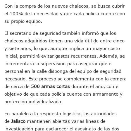
Sin Daños A La Infraestructura Del Aeropuerto De Vallarta,
Con la compra de los nuevos chalecos, se busca cubrir
Estados Unidos Pide A Sus Ciudadanos Resguardarse Si Est
el 100% de la necesidad y que cada policía cuente con
Gobierno De México Confirma Muerte De “El Mencho” Tras 
su propio equipo.
Evacúan Aeropuerto De Puerto Vallarta Y Air Canada Cance
Gobierno De Vallarta Pide No Salir De Casa Y No Abrir Neg
El secretario de seguridad también informó que los
Reportan Captura Y Muerte De “El Mencho” En Medio De Op
chalecos adquiridos tienen una vida útil de entre cinco
Enfrentamientos Y Narcobloqueos Son Por Operativo En Ta
y siete años, lo que, aunque implica un mayor costo
Narcobloqueos Causan Pánico Y Tensión En Puerto Vallart
inicial, permitirá evitar gastos recurrentes. Además, se
Justicia Penal-Oral Sigue Rezagada A 10 Años De La Entrada
incrementará la supervisión para asegurar que el
Polvo, Ruido, Máquinas… Así Las Obras Inconclusas En El 
Decomisan 4 Toneladas De Droga En Aguas De Manzanillo,
personal en la calle disponga del equipo de seguridad
Incendio En Taller De Vehículos Pesados En San Juan De Lo
necesario. Este proceso se complementa con la compra
Congreso Médico En Puerto Vallarta Dejará Beneficios Soc
de cerca de
500 armas cortas
durante el año, con el
Estados Unidos Detecta Red Ilícita De Tiempos Compartid
objetivo de que cada policía cuente con armamento y
Mueren 8 Personas De Bahía De Banderas En Operativo Na
protección individualizada.
Personas Therian Convocan A Mega Convivio En Guadalaja
Unirse Vallarta: Horario De Atención De Oficina De Búsq
En paralelo a la respuesta logística, las autoridades
Localizan Y Liberan A Cuatro Personas Que Permanecían I
de
Jalisco
mantienen abiertas varias líneas de
Ola De Calor Alcanzará Su Máximo Este Jueves En Jalisco,
Macro Desfogue De Tuberías Dejará Sin Agua A 150 Colonia
investigación para esclarecer el asesinato de las dos