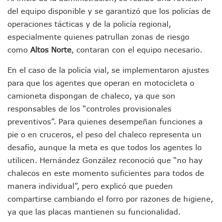
Peritajes Buscan Esclarecer Muerte De Regidora De Cabo 
del equipo disponible y se garantizó que los policías de
IDEFT Y Hotel De Puerto Vallarta Acuerdan Programa Para C
operaciones tácticas y de la policía regional,
PAN Vallarta Distribuye 40 Paquetes De Artículos De Prim
No Ha Pasado La Basura En 6 Días En La Colonia Villas Uni
especialmente quienes patrullan zonas de riesgo
Convocan A Exposición Fotográfica Sobre El “domingo Negr
como
Altos Norte
, contaran con el equipo necesario.
Temporal De Lluvias Mantienen En Alerta A Vallarta; Llam
Ra Aguilar Recorre Rancho Nácar, Ojos De Agua Y Lomas De
En el caso de la policía vial, se implementaron ajustes
Caen Más De 100 Personas Durante Operativo “Salvando V
para que los agentes que operan en motocicleta o
Impulsa Juan Carlos Castro Almaguer Jornada Médica Grat
camioneta dispongan de chaleco, ya que son
Indigentes Se Apoderan De Las Bancas Del Hospital Regiona
responsables de los “controles provisionales
Vallarta: Aseguran Casi 200 Motocicletas En Operativos V
preventivos”. Para quienes desempeñan funciones a
INFONAVIT Ampliará Horario De Atención En Bahía De Ba
Urrutia Comunica Se Encuentra En Pausa Por Crecimiento
pie o en cruceros, el peso del chaleco representa un
Héctor Santana Anuncia Inspecciones Nocturnas A Motocic
desafío, aunque la meta es que todos los agentes lo
Nayarit, Jalisco Y Otros 6 Estados Suspenden Clases Este 
utilicen. Hernández González reconoció que “no hay
Puerto Vallarta Suspende La Recolección De La Basura Est
chalecos en este momento suficientes para todos de
Reporte Preliminar De Afectaciones, Según El Gobierno Mun
manera individual”, pero explicó que pueden
Canaco Servytur Puerto Vallarta Pide Evitar La Rapiña En N
compartirse cambiando el forro por razones de higiene,
Localizan 19 Vehículos Calcinados En Bahía De Banderas 
Reportan Al Menos 60 Negocios Incendiados En Puerto Vall
ya que las placas mantienen su funcionalidad.
Coparmex Pide Reforzar Seguridad Tras Jornada De Violenci