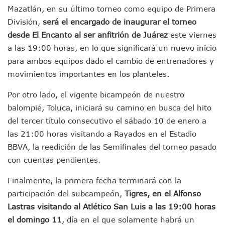
Munguía Es El Sexto Mejor Alcalde De Jalisco, Según Statis
Mazatlán, en su último torneo como equipo de Primera
ATM Incorpora 20 Nuevos Camiones Al Corredor Bahía De 
División,
será el encargado de inaugurar el torneo
Colectivos Piden A Lemus Más Ministerios Públicos Para Pu
desde El Encanto al ser anfitrión de Juárez
este viernes
Avenida Federación En Puerto Vallarta Registra 80% De A
a las 19:00 horas, en lo que significará un nuevo inicio
Caída De “El Mencho” Elevó Percepción De Inseguridad En 
para ambos equipos dado el cambio de entrenadores y
Mercado Vallarta Incluye Reúne A Emprendedores Locales E
Morenistas Imparten Taller En Puerto Vallarta
movimientos importantes en los planteles.
CEDHJ Señala Violaciones A Derechos De Víctima De Abuso
Ayutla Bajo Investigación Tras Reporte De Posible Cremato
Por otro lado, el vigente bicampeón de nuestro
Maleza Crece En Camellones De La Principal Avenida Turíst
balompié, Toluca, iniciará su camino en busca del hito
Lluvias E Inundaciones No Detienen El Transporte Público E
del tercer título consecutivo el sábado 10 de enero a
Bruno Blancas Reúne A Especialistas Para Analizar La Cons
las 21:00 horas visitando a Rayados en el Estadio
Entregan Aparato Auditivo A Don Juan Ramírez En Puerto Va
BBVA, la reedición de las Semifinales del torneo pasado
Juan Carlos Castro Realiza Asamblea Informativa En La Colo
con cuentas pendientes.
Huracán En Formación Podría Generar Oleaje Elevado En L
Viajar A Puerto Vallarta Este Verano Puede Costar Hasta 2
Finalmente, la primera fecha terminará con la
Buscan Reducir Riesgos Por Cocodrilos En Playas De Puerto
participación del subcampeón,
Tigres, en el Alfonso
Plantean “Ley Don Juanito” Al Diputado Federal Bruno Blan
Vecinos De La Playita Reciben A Juan Carlos Castro
Lastras visitando al Atlético San Luis a las 19:00 horas
Asesinan En Oaxaca Al Periodista Francisco Alejandro Leyv
el domingo 11
, día en el que solamente habrá un