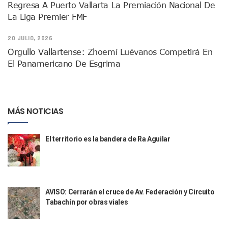
Regresa A Puerto Vallarta La Premiación Nacional De
Indigentes Se Apoderan De Las Bancas Del Hospital Regiona
La Liga Premier FMF
Vallarta: Aseguran Casi 200 Motocicletas En Operativos V
INFONAVIT Ampliará Horario De Atención En Bahía De Ba
20 JULIO, 2026
Urrutia Comunica Se Encuentra En Pausa Por Crecimiento
Orgullo Vallartense: Zhoemí Luévanos Competirá En
Héctor Santana Anuncia Inspecciones Nocturnas A Motocic
El Panamericano De Esgrima
Nayarit, Jalisco Y Otros 6 Estados Suspenden Clases Este 
Puerto Vallarta Suspende La Recolección De La Basura Est
Reporte Preliminar De Afectaciones, Según El Gobierno Mun
Canaco Servytur Puerto Vallarta Pide Evitar La Rapiña En N
MÁS NOTICIAS
Localizan 19 Vehículos Calcinados En Bahía De Banderas 
Reportan Al Menos 60 Negocios Incendiados En Puerto Vall
Coparmex Pide Reforzar Seguridad Tras Jornada De Violenci
El territorio es la bandera de Ra Aguilar
Sin Daños A La Infraestructura Del Aeropuerto De Vallarta,
Estados Unidos Pide A Sus Ciudadanos Resguardarse Si Est
Gobierno De México Confirma Muerte De “El Mencho” Tras 
Evacúan Aeropuerto De Puerto Vallarta Y Air Canada Cance
Gobierno De Vallarta Pide No Salir De Casa Y No Abrir Neg
AVISO: Cerrarán el cruce de Av. Federación y Circuito
Reportan Captura Y Muerte De “El Mencho” En Medio De Op
Tabachín por obras viales
Enfrentamientos Y Narcobloqueos Son Por Operativo En Ta
Narcobloqueos Causan Pánico Y Tensión En Puerto Vallart