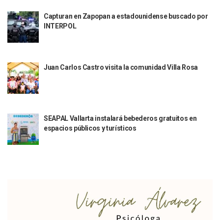
Justicia Penal-Oral Sigue Rezagada A 10 Años De La Entrada
Capturan en Zapopan a estadounidense buscado por
Polvo, Ruido, Máquinas… Así Las Obras Inconclusas En El 
INTERPOL
Decomisan 4 Toneladas De Droga En Aguas De Manzanillo,
Incendio En Taller De Vehículos Pesados En San Juan De Lo
Congreso Médico En Puerto Vallarta Dejará Beneficios Soc
Estados Unidos Detecta Red Ilícita De Tiempos Compartid
Juan Carlos Castro visita la comunidad Villa Rosa
Mueren 8 Personas De Bahía De Banderas En Operativo Na
Personas Therian Convocan A Mega Convivio En Guadalaja
Unirse Vallarta: Horario De Atención De Oficina De Búsq
Localizan Y Liberan A Cuatro Personas Que Permanecían I
Ola De Calor Alcanzará Su Máximo Este Jueves En Jalisco,
SEAPAL Vallarta instalará bebederos gratuitos en
Macro Desfogue De Tuberías Dejará Sin Agua A 150 Colonia
espacios públicos y turísticos
Sigue El Programa De Bacheo En Puerto Vallarta
Localizan A Menor Extraviada En La Nueva Central De Aut
Alumnos De “La Pesquera” Se Intoxican Tras Consumir Clo
Bruno Blancas Destaca Avances Legislativos Aprobados En
¡Qué Horror! Buscan Posible Fosa Clandestina En El Patio D
Melissa Madero Denuncia Despido De Su Personal Por Pres
Puerto Vallarta Presente En El Anuncio Del Plan Integral D
Miércoles De Ceniza: ¿Qué Significa La Cruz Que Se Pone E