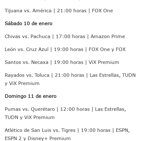
Donald Trump Asistirá A La Final Del Mundial 2026 Entre E
Tijuana vs. América | 21:00 horas | FOX One
Retiran 10 Toneladas De Macroalga En Playa De Guayabito
Arranca Copa México De Clavados Zapopan 2026 En El Cen
Sábado 10 de enero
Munguía Analiza Pedir 100 MDP De Adelanto De Participac
Bomberas De Vallarta Asistirán A Simposio Internacional 
Chivas vs. Pachuca | 17:00 horas | Amazon Prime
Región Sanitaria VIII Activa Programa Para Menores Con Di
Asesinan A Regidora De Tecate Por Morena Y A Su Esposo
León vs. Cruz Azul | 19:00 horas | FOX One y FOX
Recuperan Seis Vehículos Con Reporte De Robo Durante O
SEP Asigna Escuelas Para El Ciclo 2026-2027 En Jalisco; 
Santos vs. Necaxa | 19:00 horas | ViX Premium
Tráfico Aéreo Cae En Puerto Vallarta Durante El 2026; Gua
SAT Lleva Su Oficina Móvil A Talpa De Allende Para Realizar
Rayados vs. Toluca | 21:00 horas | Las Estrellas, TUDN
Mediante Asambleas Informativas Juan Carlos Castro Fort
y ViX Premium
IMSS Rehabilitará Infraestructura De La UMF No. 170 En Pue
Puerto Vallarta Se Suma A Simulacro Estatal Por Bloqueos 
Domingo 11 de enero
Retiran Cacharros De 30 Puntos En Colonias De Puerto Vall
Pumas vs. Querétaro | 12:00 horas | Las Estrellas,
Movimiento Ciudadano Capacita A Su Estructura Territorial
Hospital Civil De La Costa Inicia Su Construcción En Puerto 
TUDN y ViX Premium
Fechas Y Sedes De Las Jornadas De Adopción De Perros En 
Atlético de San Luis vs. Tigres | 19:00 horas | ESPN,
Accidente Fatal En La Autopista Guadalajara–Tepic Deja En
Ra Aguilar Fortalece La Transformación Desde Las Asambl
ESPN 2 y Disney+ Premium