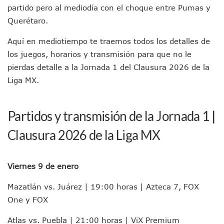
Detienen A Cuatro Hombres Armados En Bucerías; Asegur
partido pero al mediodía con el choque entre Pumas y
Yussara Canales Pide Transparencia Sobre Nuevo Vertedero
Querétaro.
Adultos Mayores De Ixtapa Tendrán Una “Casa De Día” Re
Mujeres Recorren Calles De Ixtapa Para Identificar Proble
Aquí en mediotiempo te traemos todos los detalles de
Bruno Blancas Convoca A Mesa De Análisis Para La Conserv
los juegos, horarios y transmisión para que no le
CUCosta E IMSS Nayarit Avanzan En Acuerdos Para Ampliar
pierdas detalle a la Jornada 1 del Clausura 2026 de la
Videos De Presunto Convoy Armado Desatan Operativo En 
Playa Las Cocinas: Retiran Concesión Y Anuncian Plan De 
Liga MX.
Dr. Álvarez Zayas Dirige Plan De Salud Animal Y Prevenció
Por Desaparición Forzada, Expolicías De Nayarit Enfrentar
“El Mayo” Zambada Es Condenado A Morir En Prisión En E
Partidos y transmisión de la Jornada 1 |
Orgullo Vallartense: Zhoemí Luévanos Competirá En El P
Clausura 2026 de la Liga MX
Brigada Forense Brindará Atención A Familias De Persona
Vecinos De Vallarta 500 Exponen Queja De Vialidades A Ju
Pelea De Extranjera Durante Función De “La Odisea” En Puer
Viernes 9 de enero
Joven Esgrimista De Puerto Vallarta Asegura Lugar En El 
Llegan Camiones “oruga” A Puerto Vallarta Con Capacidad
Mazatlán vs. Juárez | 19:00 horas | Azteca 7, FOX
Coordinan Operativo Para Las Tradicionales Paseadas 202
One y FOX
Monzón Mexicano Causará Lluvias Muy Fuertes En Jalisco 
Acusado De Homicidio En El Tuito Permanecerá Un Año En 
Atlas vs. Puebla | 21:00 horas | ViX Premium
Descartan Riesgo De Tsunami Para Puerto Vallarta Tras Sis