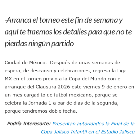
Jóvenes En Movimiento Jalisco Renueva Su Dirigencia Ru
En PV Encabezan Preferencias Morena Y Juan Carlos Cast
-Arranca el torneo este fin de semana y
Pancho López; En La Mira Del Comité Nacional Del PAN
Cae El “R1”, Presunto Autor Intelectual Del Homicidio De 
aquí te traemos los detalles para que no te
Muere Manolo Solo, Actor De “El Laberinto Del Fauno”, A L
Citan A Siete Integrantes De La Semar Por Investigación Por
pierdas ningún partido
IMSS Invierte 12.6 MDP En Remodelar Urgencias Del Hospita
En Abril 2027 Terminarán El Centro Regional De Autismo En
Puerto Vallarta Fortalece Su Promoción En California Con 
Ciudad de México.- Después de unas semanas de
Accidente En Un RZR, Principal Hipótesis Por La Muerte D
espera, de descanso y celebraciones, regresa la Liga
Este Viernes, Lemus Inaugurará El Sistema De Electromovil
MX en el torneo previo a la Copa del Mundo con el
Nidos De Lluvia Busca Beneficiar A 100 Familias De Puerto 
arranque del Clausura 2026 este viernes 9 de enero en
Morena Cierra Filas Por La Defensa Del Agua De Calidad En
un mes cargadito de futbol mexicano, porque se
Hallazgo De Yareli Colmenares Tovar Eleva A 4 Cuerpos En
Regresa A Puerto Vallarta La Premiación Nacional De La L
celebra la Jornada 1 a par de días de la segunda,
Ra Aguilar Acompaña A Cientos De Familias En Las Pasead
porque tendremos doble fecha.
Oleaje Y Riesgo Por Cocodrilos Mantienen Restricciones En
“Kato” Supera El Abandono Y Comienza Una Nueva Vida Co
Podría Interesarte:
Presentan autoridades la Final de la
México Necesitaba 600 Mil Empleos; Solo Generó 262 Mil
Copa Jalisco Infantil en el Estadio Jalisco
Poderoso Terremoto Destruye Edificios Y Puentes En Jap