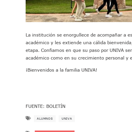
Pelea De Extranjera Durante
Joven Esgrimista De Puerto 
Llegan Camiones “oruga” A 
Coordinan Operativo Para L
La institución se enorgullece de acompañar a e
Monzón Mexicano Causará Ll
académico y les extiende una cálida bienvenida
Acusado De Homicidio En El
etapa. Confiamos en que su paso por UNIVA ser
Descartan Riesgo De Tsunam
académico como en su crecimiento personal y es
Donald Trump Asistirá A La 
¡Bienvenidos a la familia UNIVA!
Retiran 10 Toneladas De Ma
Arranca Copa México De Cl
Munguía Analiza Pedir 100 
Bomberas De Vallarta Asisti
Región Sanitaria VIII Acti
FUENTE: BOLETÍN
Asesinan A Regidora De Te
ALUMNOS
UNIVA
Recuperan Seis Vehículos 
SEP Asigna Escuelas Para El