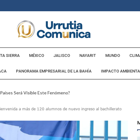
TA SIERRA
MÉXICO
JALISCO
NAYARIT
MUNDO
CLIM
ACA
PANORAMA EMPRESARIAL DE LA BAHÍA
IMPACTO AMBIENTA
 Países Será Visible Este Fenómeno?
Los “cajos” Durante Su Cruce Por Vialidades De Nuevo Nayarit
bienvenida a más de 120 alumnos de nuevo ingreso al bachillerato
aída En Ocupación Hotelera En Mayo, Junio Y Julio
en Tras Viajar A Puerto Vallarta Por Una Oferta De Trabajo
 Para Puerto Vallarta Ante La Virgen De Guadalupe
gia Nacional Para Sembrar 6.6 Millones De Árboles