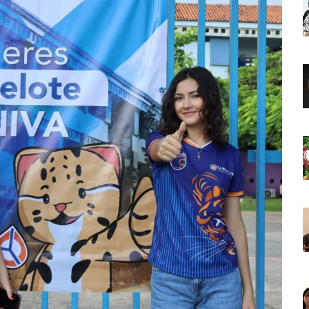
o Virtual De Un Menor De 13 Años En Puerto Vallarta
ncabezan Las Principales Causas De Enfermedad En Jalisco
La Cultura En Mascota Con Nuevo Auditorio
e Los Archivos Municipales En Puerto Vallarta
 Combate Al CJNG Con Nuevos Cargos Y Objetivos Prioritarios
lmenares Márquez, Desaparecido En Puerto Vallarta
r Sustento Legal De Las Descargas Residuales Al Mar
ergencia Ambiental Por Incendios Históricos
stadio De Tritones Vallarta; Será Financiado Por Privados
 En Puerto Vallarta, ¿para Quiénes Aplica Y Cómo Tramitarlas?
as Explosión De Una Pipa En Tlaquepaque (VIDEO)
aje De La Cuarta Transformación A Puerto Vallarta Y Tomatlán
Verde En El Estero El Salado Por Su 26 Aniversario
En Los PriceAgencies Awards 2026 En Ciudad De México
 Gratuita En Puerto Vallarta Para Emprendedores Y Ciudadanía
an Integrar La Planilla Del PAN Vallarta Para El 2027