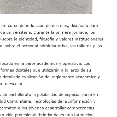
s Ministerios Públicos Para Puerto Vallarta
to Vallarta Registra 80% De Avance En Su Construcción
Percepción De Inseguridad En Puerto Vallarta
 un curso de inducción de dos días, diseñado para
úne A Emprendedores Locales En La Isla Shopping Village
vida universitaria. Durante la primera jornada, los
En Puerto Vallarta
obre la identidad, filosofía y valores institucionales
 Derechos De Víctima De Abuso Sexual En Preescolar
 sobre el personal administrativo, los talleres y los
ras Reporte De Posible Crematorio Clandestino
De La Principal Avenida Turística De Puerto Vallarta
etienen El Transporte Público En Puerto Vallarta
focado en la parte académica y operativa. Los
formas digitales que utilizarán a lo largo de su
ialistas Para Analizar La Conservación Del Estero El Salado
na detallada explicación del reglamento académico y
 Don Juan Ramírez En Puerto Vallarta
ito escolar.
Asamblea Informativa En La Colonia Bobadilla
 Generar Oleaje Elevado En La Costa De Jalisco
e bachillerato la posibilidad de especializarse en
te Verano Puede Costar Hasta 22 Mil 677 Pesos
lud Comunitaria, Tecnologías de la Información y
Cocodrilos En Playas De Puerto Vallarta
permiten a los jóvenes desarrollar competencias
Al Diputado Federal Bruno Blancas
ra vida profesional, brindándoles una formación