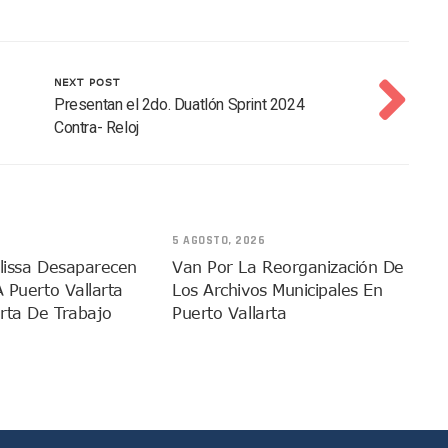
 Vallarta Durante El 2026; Guadalajara Crece
 Talpa De Allende Para Realizar Trámites Fiscales
tivas Juan Carlos Castro Fortalece Labores De La 4T
NEXT POST
uctura De La UMF No. 170 En Puerto Vallarta
Presentan el 2do. Duatlón Sprint 2024
Contra- Reloj
imulacro Estatal Por Bloqueos Carreteros
tos En Colonias De Puerto Vallarta
ta A Su Estructura Territorial En Vallarta Rumbo Al 2027
nicia Su Construcción En Puerto Vallarta
adas De Adopción De Perros En Puerto Vallarta
5 AGOSTO, 2026
elissa Desaparecen
Van Por La Reorganización De
ista Guadalajara–Tepic Deja Entre 16 Y 18 Occisos
A Puerto Vallarta
Los Archivos Municipales En
ansformación Desde Las Asambleas Informativas
rta De Trabajo
Puerto Vallarta
tudiantes Desaparecidos De Guadalajara
México Recibe Multa Económica De La FIFA
Exdirector De Pemex Por Presunta Violencia Familiar Y Vicaria
 Colonia Cristóbal Colón
En Un 80%, ¿se Abrirá Este Julio 2026?