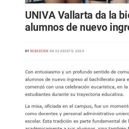
Realizan Operativo Preventi
UNIVA Vallarta da la b
Arquitecto Luis Munguía Rec
Semana Lluviosa Para Puert
alumnos de nuevo ingre
Voces Del Orgullo Distingu
Partido Verde Conforma Su 1
Buques Mexicanos Parten A
BY
REDACCIÓN
ON 23 AGOSTO, 2024
Nuevo Transporte Eléctrico 
En Vallarta, Todos Los Cam
Centro De Autismo Es Un Par
Con entusiasmo y un profundo sentido de comu
Lluvias Y Oleaje Elevado Ma
alumnos de nuevo ingreso al bachillerato para e
Jóvenes En Movimiento Jali
comenzó con una celebración eucarística, en la q
En PV Encabezan Preferenci
estudiantes durante su trayectoria educativa.
Pancho López; En La Mira D
La misa, oficiada en el campus, fue un momento
Cae El “R1”, Presunto Autor
como docentes y personal administrativo unier
Muere Manolo Solo, Actor De
escolar. Esta tradición es parte fundamental de
Citan A Siete Integrantes D
académicamente a sus alumnos, sino también for