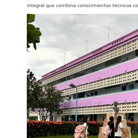
integral que combina conocimientos técnicos c
Vecinos De La Playita Recib
Asesinan En Oaxaca Al Perio
Detienen A Cuatro Hombres
Yussara Canales Pide Trans
Adultos Mayores De Ixtapa
Mujeres Recorren Calles De 
Bruno Blancas Convoca A Mes
CUCosta E IMSS Nayarit Ava
Videos De Presunto Convoy
Playa Las Cocinas: Retiran
Dr. Álvarez Zayas Dirige Pl
Por Desaparición Forzada, E
“El Mayo” Zambada Es Conde
Orgullo Vallartense: Zhoem
Brigada Forense Brindará A
Vecinos De Vallarta 500 Exp