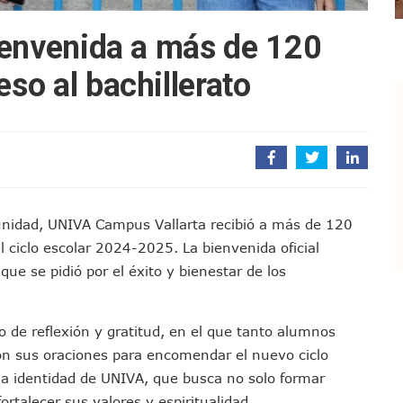
vo En Seis Colonias Del Centro De Puerto Vallarta
ienvenida a más de 120
onoce La Labor Del Personal De Servicios Eficientes
o Vallarta Con Tormentas Y Ambiente Caluroso
so al bachillerato
e A Referentes De La Comunidad LGBT+ En Puerto Vallarta
2.º “Ejército Del Verde” En La Colonia Primero De Mayo
 Venezuela Con 718 Toneladas De Ayuda Humanitaria
En Puerto Vallarta: Rutas, Horarios Y Capacidad
iones Deben De Tener Aire Acondicionado: Diego Monraz
teaguas Para Vallarta Y Jalisco: Luis Munguía
nidad, UNIVA Campus Vallarta recibió a más de 120
rcarán El Fin De Semana En Puerto Vallarta
l ciclo escolar 2024-2025. La bienvenida oficial
sco Renueva Su Dirigencia Rumbo A 2027
ue se pidió por el éxito y bienestar de los
as Morena Y Juan Carlos Castro
el Comité Nacional Del PAN
 de reflexión y gratitud, en el que tanto alumnos
 Intelectual Del Homicidio De Carlos Manzo
on sus oraciones para encomendar el nuevo ciclo
 “El Laberinto Del Fauno”, A Los 62 Años
 la identidad de UNIVA, que busca no solo formar
e La Semar Por Investigación Por Huachicol Fiscal
talecer sus valores y espiritualidad.