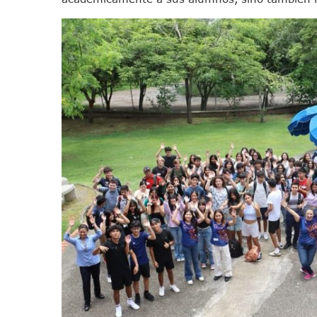
IMSS Invierte 12.6 MDP En R
En Abril 2027 Terminarán El
Puerto Vallarta Fortalece S
Accidente En Un RZR, Princ
Este Viernes, Lemus Inaugur
Nidos De Lluvia Busca Benefi
Morena Cierra Filas Por La 
Hallazgo De Yareli Colmenar
Regresa A Puerto Vallarta L
Ra Aguilar Acompaña A Cien
Oleaje Y Riesgo Por Cocodri
“Kato” Supera El Abandono 
México Necesitaba 600 Mil 
Poderoso Terremoto Destru
Munguía Es El Sexto Mejor A
ATM Incorpora 20 Nuevos Ca