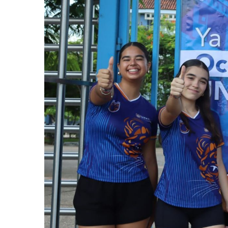
Frustran Presunto Secuestr
Infecciones Respiratorias E
SIOP Moderniza La Casa De 
Van Por La Reorganización D
Estados Unidos Endurece Su
Buscan A Wilber Armando Co
Melissa Madero Exige Aclara
Washington Enfrenta Una Em
Avanza Plan Para Construir E
Nuevas Concesiones De Taxis
Mueren Cuatro Personas Tr
Bruno Blancas Lleva El Mens
Liberan 180 Crías De Iguana 
Puerto Vallarta Participa 
Ofrecerán Asesoría Jurídica
Juan Solís E Iris Torres Busc