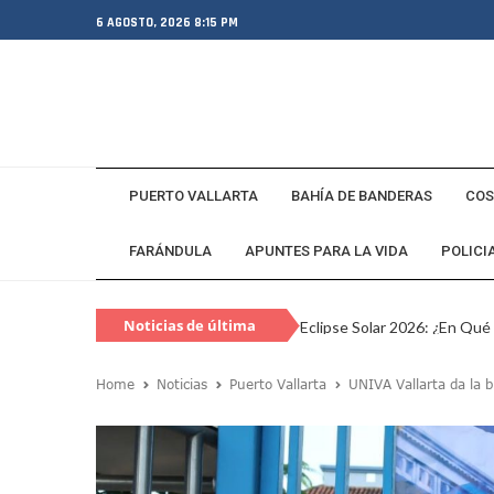
6 AGOSTO, 2026 8:15 PM
PUERTO VALLARTA
BAHÍA DE BANDERAS
COS
FARÁNDULA
APUNTES PARA LA VIDA
POLICI
Noticias de última
Eclipse Solar 2026: ¿En Qué
hora
Habitante Pide Proteger A 
Home
Noticias
Puerto Vallarta
UNIVA Vallarta da la 
Coparmex Vallarta Reporta C
Violeta Y Melissa Desaparec
Juan Calderón Pide Oración
Jalisco Se Integra A Estrate