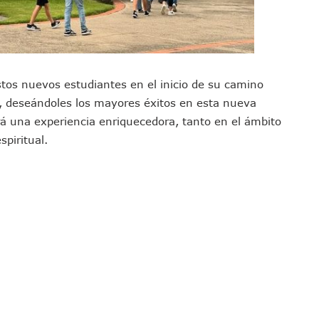
 Función De “La Odisea” En Puerto Vallarta Se Vuelve Viral
Vallarta Asegura Lugar En El Panamericano De Lima
Puerto Vallarta Con Capacidad Para 130 Pasajeros C/u
as Tradicionales Paseadas 2026 De Las Palmas
stos nuevos estudiantes en el inicio de su camino
uvias Muy Fuertes En Jalisco Y Otros Estados
, deseándoles los mayores éxitos en esta nueva
 Tuito Permanecerá Un Año En Prisión Preventiva
á una experiencia enriquecedora, tanto en el ámbito
i Para Puerto Vallarta Tras Sismo De 7.4 En Chiapas
piritual.
Final Del Mundial 2026 Entre España Y Argentina
croalga En Playa De Guayabitos; Investigan Origen Del Fenómeno
avados Zapopan 2026 En El Centro Acuático
MDP De Adelanto De Participaciones, ¿para Qué?
rán A Simposio Internacional De Capacitación En Querétaro
va Programa Para Menores Con Diabetes Tipo 1
cate Por Morena Y A Su Esposo En Ataque Armado
Con Reporte De Robo Durante Operativos En Bahía De Banderas
 Ciclo 2026-2027 En Jalisco; 95.3% Obtuvo Su Primera Opción