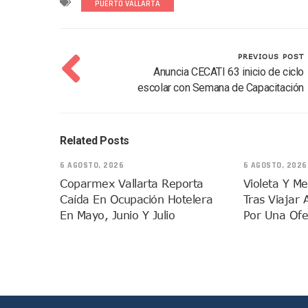
PUERTO VALLARTA
Tráfico Aéreo Cae En Puerto
SAT Lleva Su Oficina Móvil A
Mediante Asambleas Informa
PREVIOUS POST
IMSS Rehabilitará Infraestr
Anuncia CECATI 63 inicio de ciclo
escolar con Semana de Capacitación
Puerto Vallarta Se Suma A S
Retiran Cacharros De 30 Pun
Movimiento Ciudadano Capaci
Related Posts
Hospital Civil De La Costa I
Fechas Y Sedes De Las Jorn
6 AGOSTO, 2026
6 AGOSTO, 2026
Coparmex Vallarta Reporta
Violeta Y M
Accidente Fatal En La Autop
Caída En Ocupación Hotelera
Tras Viajar 
Ra Aguilar Fortalece La Tr
En Mayo, Junio Y Julio
Por Una Ofe
Aparecen Vivos Los Tres Es
Tras Caer Ante Inglaterra, 
Dictan Prisión Preventiva A 
Juan Carlos Castro Visitó La
Puente Amado Nervo Avanza 