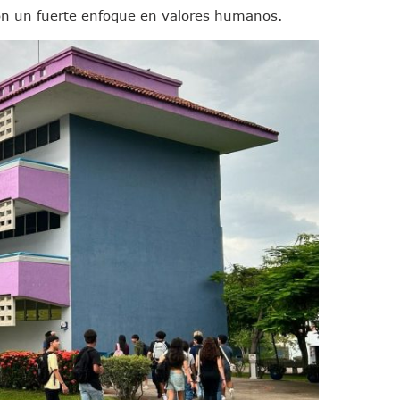
on un fuerte enfoque en valores humanos.
en A Juan Carlos Castro
dista Francisco Alejandro Leyva Aguilar
 Armados En Bucerías; Aseguran Armas Y “poncha Llantas”
parencia Sobre Nuevo Vertedero En Tepatitlán
 Tendrán Una “Casa De Día” Renovada
Ixtapa Para Identificar Problemas De Seguridad Y Movilidad
a De Análisis Para La Conservación Del Estero El Salado
nzan En Acuerdos Para Ampliar La Formación Clínica De Estudiantes
 Armado Desatan Operativo En Puerto Vallarta
 Concesión Y Anuncian Plan De Restauración Ambiental
an De Salud Animal Y Prevención Del Dengue En Tomatlán
xpolicías De Nayarit Enfrentarán Proceso Penal
nado A Morir En Prisión En Estados Unidos
í Luévanos Competirá En El Panamericano De Esgrima
tención A Familias De Personas Desaparecidas En Tapalpa
onen Queja De Vialidades A Juan Carlos Castro