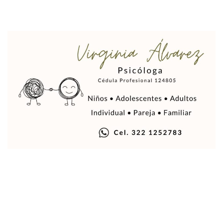
Puerto Vallarta Suspende La Recolección De La Basura Est
Reporte Preliminar De Afectaciones, Según El Gobierno Mun
Canaco Servytur Puerto Vallarta Pide Evitar La Rapiña En N
Localizan 19 Vehículos Calcinados En Bahía De Banderas 
Reportan Al Menos 60 Negocios Incendiados En Puerto Vall
Coparmex Pide Reforzar Seguridad Tras Jornada De Violenci
Sin Daños A La Infraestructura Del Aeropuerto De Vallarta,
Estados Unidos Pide A Sus Ciudadanos Resguardarse Si Est
Gobierno De México Confirma Muerte De “El Mencho” Tras 
Evacúan Aeropuerto De Puerto Vallarta Y Air Canada Cance
Gobierno De Vallarta Pide No Salir De Casa Y No Abrir Neg
Reportan Captura Y Muerte De “El Mencho” En Medio De Op
Enfrentamientos Y Narcobloqueos Son Por Operativo En Ta
Narcobloqueos Causan Pánico Y Tensión En Puerto Vallart
Justicia Penal-Oral Sigue Rezagada A 10 Años De La Entrada
Polvo, Ruido, Máquinas… Así Las Obras Inconclusas En El 
Decomisan 4 Toneladas De Droga En Aguas De Manzanillo,
Incendio En Taller De Vehículos Pesados En San Juan De Lo
Congreso Médico En Puerto Vallarta Dejará Beneficios Soc
Estados Unidos Detecta Red Ilícita De Tiempos Compartid