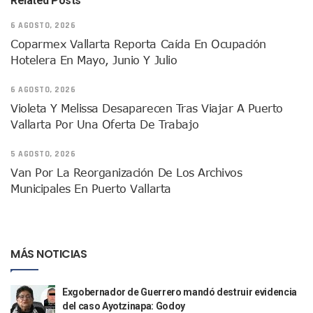
Related Posts
Asesinan A Regidora De Tecate Por Morena Y A Su Esposo
6 AGOSTO, 2026
Recuperan Seis Vehículos Con Reporte De Robo Durante O
SEP Asigna Escuelas Para El Ciclo 2026-2027 En Jalisco; 
Coparmex Vallarta Reporta Caída En Ocupación
Tráfico Aéreo Cae En Puerto Vallarta Durante El 2026; Gua
Hotelera En Mayo, Junio Y Julio
SAT Lleva Su Oficina Móvil A Talpa De Allende Para Realizar
Mediante Asambleas Informativas Juan Carlos Castro Fort
6 AGOSTO, 2026
IMSS Rehabilitará Infraestructura De La UMF No. 170 En Pue
Violeta Y Melissa Desaparecen Tras Viajar A Puerto
Puerto Vallarta Se Suma A Simulacro Estatal Por Bloqueos 
Vallarta Por Una Oferta De Trabajo
Retiran Cacharros De 30 Puntos En Colonias De Puerto Vall
Movimiento Ciudadano Capacita A Su Estructura Territorial
5 AGOSTO, 2026
Hospital Civil De La Costa Inicia Su Construcción En Puerto 
Van Por La Reorganización De Los Archivos
Fechas Y Sedes De Las Jornadas De Adopción De Perros En 
Municipales En Puerto Vallarta
Accidente Fatal En La Autopista Guadalajara–Tepic Deja En
Ra Aguilar Fortalece La Transformación Desde Las Asambl
Aparecen Vivos Los Tres Estudiantes Desaparecidos De Gu
Tras Caer Ante Inglaterra, México Recibe Multa Económica
MÁS NOTICIAS
Dictan Prisión Preventiva A Exdirector De Pemex Por Presun
Juan Carlos Castro Visitó La Colonia Cristóbal Colón
Puente Amado Nervo Avanza En Un 80%, ¿se Abrirá Este Ju
Exgobernador de Guerrero mandó destruir evidencia
C5 Jalisco Recupera Vehículo Robado De Puerto Vallarta En
del caso Ayotzinapa: Godoy