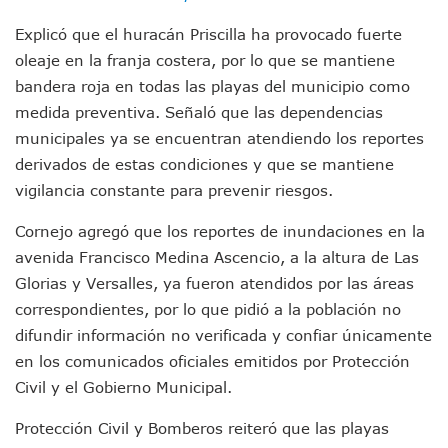
Morenistas Imparten Taller En Puerto Vallarta
CEDHJ Señala Violaciones A Derechos De Víctima De Abuso
Explicó que el huracán Priscilla ha provocado fuerte
Ayutla Bajo Investigación Tras Reporte De Posible Cremato
oleaje en la franja costera, por lo que se mantiene
Maleza Crece En Camellones De La Principal Avenida Turíst
bandera roja en todas las playas del municipio como
Lluvias E Inundaciones No Detienen El Transporte Público E
medida preventiva. Señaló que las dependencias
Bruno Blancas Reúne A Especialistas Para Analizar La Cons
municipales ya se encuentran atendiendo los reportes
Entregan Aparato Auditivo A Don Juan Ramírez En Puerto Va
derivados de estas condiciones y que se mantiene
Juan Carlos Castro Realiza Asamblea Informativa En La Colo
Huracán En Formación Podría Generar Oleaje Elevado En L
vigilancia constante para prevenir riesgos.
Viajar A Puerto Vallarta Este Verano Puede Costar Hasta 2
Cornejo agregó que los reportes de inundaciones en la
Buscan Reducir Riesgos Por Cocodrilos En Playas De Puerto
Plantean “Ley Don Juanito” Al Diputado Federal Bruno Blan
avenida Francisco Medina Ascencio, a la altura de Las
Vecinos De La Playita Reciben A Juan Carlos Castro
Glorias y Versalles, ya fueron atendidos por las áreas
Asesinan En Oaxaca Al Periodista Francisco Alejandro Leyv
correspondientes, por lo que pidió a la población no
Detienen A Cuatro Hombres Armados En Bucerías; Asegur
difundir información no verificada y confiar únicamente
Yussara Canales Pide Transparencia Sobre Nuevo Vertedero
en los comunicados oficiales emitidos por Protección
Adultos Mayores De Ixtapa Tendrán Una “Casa De Día” Re
Mujeres Recorren Calles De Ixtapa Para Identificar Proble
Civil y el Gobierno Municipal.
Bruno Blancas Convoca A Mesa De Análisis Para La Conserv
Protección Civil y Bomberos reiteró que las playas
CUCosta E IMSS Nayarit Avanzan En Acuerdos Para Ampliar