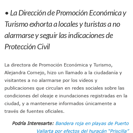
IMSS Invierte 12.6 MDP En Remodelar Urgencias Del Hospita
• La Dirección de Promoción Económica y
En Abril 2027 Terminarán El Centro Regional De Autismo En
Puerto Vallarta Fortalece Su Promoción En California Con 
Turismo exhorta a locales y turistas a no
Accidente En Un RZR, Principal Hipótesis Por La Muerte D
Este Viernes, Lemus Inaugurará El Sistema De Electromovil
alarmarse y seguir las indicaciones de
Nidos De Lluvia Busca Beneficiar A 100 Familias De Puerto 
Protección Civil
Morena Cierra Filas Por La Defensa Del Agua De Calidad En
Hallazgo De Yareli Colmenares Tovar Eleva A 4 Cuerpos En
Regresa A Puerto Vallarta La Premiación Nacional De La L
Ra Aguilar Acompaña A Cientos De Familias En Las Pasead
La directora de Promoción Económica y Turismo,
Oleaje Y Riesgo Por Cocodrilos Mantienen Restricciones En
Alejandra Cornejo, hizo un llamado a la ciudadanía y
“Kato” Supera El Abandono Y Comienza Una Nueva Vida Co
visitantes a no alarmarse por los videos y
México Necesitaba 600 Mil Empleos; Solo Generó 262 Mil
publicaciones que circulan en redes sociales sobre las
Poderoso Terremoto Destruye Edificios Y Puentes En Jap
condiciones del oleaje e inundaciones registradas en la
Munguía Es El Sexto Mejor Alcalde De Jalisco, Según Statis
ciudad, y a mantenerse informados únicamente a
ATM Incorpora 20 Nuevos Camiones Al Corredor Bahía De 
Colectivos Piden A Lemus Más Ministerios Públicos Para Pu
través de fuentes oficiales.
Avenida Federación En Puerto Vallarta Registra 80% De A
Podría Interesarte:
Bandera roja en playas de Puerto
Caída De “El Mencho” Elevó Percepción De Inseguridad En 
Mercado Vallarta Incluye Reúne A Emprendedores Locales E
Vallarta por efectos del huracán “Priscilla”