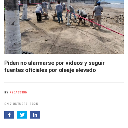
Bruno Blancas Lleva El Mensaje De La Cuarta Transformaci
Liberan 180 Crías De Iguana Verde En El Estero El Salado P
Puerto Vallarta Participa En Los PriceAgencies Awards 20
Ofrecerán Asesoría Jurídica Gratuita En Puerto Vallarta 
Juan Solís E Iris Torres Buscan Integrar La Planilla Del PAN 
Realizan Operativo Preventivo En Seis Colonias Del Centro 
Arquitecto Luis Munguía Reconoce La Labor Del Personal De
Semana Lluviosa Para Puerto Vallarta Con Tormentas Y Am
Voces Del Orgullo Distingue A Referentes De La Comunida
Partido Verde Conforma Su 12.º “Ejército Del Verde” En L
Piden no alarmarse por videos y seguir
Buques Mexicanos Parten A Venezuela Con 718 Toneladas
fuentes oficiales por oleaje elevado
Nuevo Transporte Eléctrico En Puerto Vallarta: Rutas, Hora
En Vallarta, Todos Los Camiones Deben De Tener Aire Aco
Centro De Autismo Es Un Parteaguas Para Vallarta Y Jalisc
Lluvias Y Oleaje Elevado Marcarán El Fin De Semana En Pue
BY
REDACCIÓN
Jóvenes En Movimiento Jalisco Renueva Su Dirigencia Ru
En PV Encabezan Preferencias Morena Y Juan Carlos Cast
ON 7 OCTUBRE, 2025
Pancho López; En La Mira Del Comité Nacional Del PAN
Cae El “R1”, Presunto Autor Intelectual Del Homicidio De 
Muere Manolo Solo, Actor De “El Laberinto Del Fauno”, A L
Citan A Siete Integrantes De La Semar Por Investigación Por