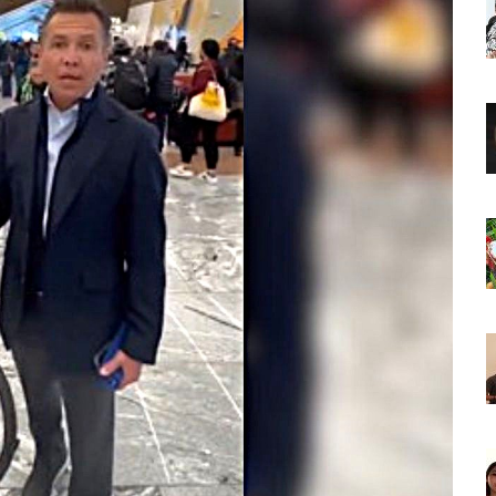
o Virtual De Un Menor De 13 Años En Puerto Vallarta
ncabezan Las Principales Causas De Enfermedad En Jalisco
La Cultura En Mascota Con Nuevo Auditorio
e Los Archivos Municipales En Puerto Vallarta
 Combate Al CJNG Con Nuevos Cargos Y Objetivos Prioritarios
lmenares Márquez, Desaparecido En Puerto Vallarta
r Sustento Legal De Las Descargas Residuales Al Mar
ergencia Ambiental Por Incendios Históricos
stadio De Tritones Vallarta; Será Financiado Por Privados
 En Puerto Vallarta, ¿para Quiénes Aplica Y Cómo Tramitarlas?
as Explosión De Una Pipa En Tlaquepaque (VIDEO)
aje De La Cuarta Transformación A Puerto Vallarta Y Tomatlán
Verde En El Estero El Salado Por Su 26 Aniversario
En Los PriceAgencies Awards 2026 En Ciudad De México
 Gratuita En Puerto Vallarta Para Emprendedores Y Ciudadanía
an Integrar La Planilla Del PAN Vallarta Para El 2027