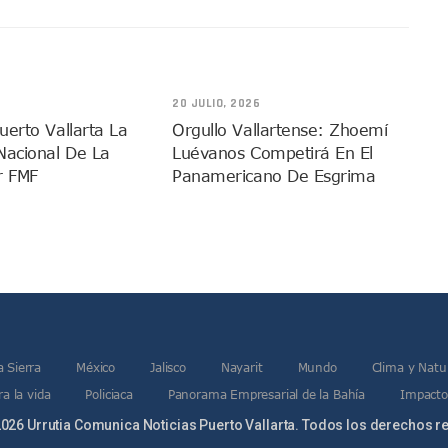
 Función De “La Odisea” En Puerto Vallarta Se Vuelve Viral
Vallarta Asegura Lugar En El Panamericano De Lima
Puerto Vallarta Con Capacidad Para 130 Pasajeros C/u
as Tradicionales Paseadas 2026 De Las Palmas
20 JULIO, 2026
uvias Muy Fuertes En Jalisco Y Otros Estados
uerto Vallarta La
Orgullo Vallartense: Zhoemí
Nacional De La
Luévanos Competirá En El
 Tuito Permanecerá Un Año En Prisión Preventiva
r FMF
Panamericano De Esgrima
i Para Puerto Vallarta Tras Sismo De 7.4 En Chiapas
Final Del Mundial 2026 Entre España Y Argentina
croalga En Playa De Guayabitos; Investigan Origen Del Fenómeno
avados Zapopan 2026 En El Centro Acuático
MDP De Adelanto De Participaciones, ¿para Qué?
rán A Simposio Internacional De Capacitación En Querétaro
va Programa Para Menores Con Diabetes Tipo 1
a Sierra
México
Jalisco
Nayarit
Mundo
Clima y Natu
cate Por Morena Y A Su Esposo En Ataque Armado
a la vida
Policiaca
Panorama Empresarial de la Bahía
Impacto
Con Reporte De Robo Durante Operativos En Bahía De Banderas
026 Urrutia Comunica Noticias Puerto Vallarta. Todos los derechos r
 Ciclo 2026-2027 En Jalisco; 95.3% Obtuvo Su Primera Opción