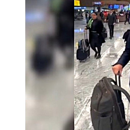
Frustran Presunto Secuestr
Infecciones Respiratorias E
SIOP Moderniza La Casa De 
Van Por La Reorganización D
Estados Unidos Endurece Su
Buscan A Wilber Armando Co
Melissa Madero Exige Aclara
Washington Enfrenta Una Em
Avanza Plan Para Construir E
Nuevas Concesiones De Taxis
Mueren Cuatro Personas Tr
Bruno Blancas Lleva El Mens
Liberan 180 Crías De Iguana 
Puerto Vallarta Participa 
Ofrecerán Asesoría Jurídica
Juan Solís E Iris Torres Busc