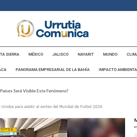
TA SIERRA
MÉXICO
JALISCO
NAYARIT
MUNDO
CLIM
ACA
PANORAMA EMPRESARIAL DE LA BAHÍA
IMPACTO AMBIENTA
 Países Será Visible Este Fenómeno?
Los “cajos” Durante Su Cruce Por Vialidades De Nuevo Nayarit
 Unidos para asistir al sorteo del Mundial de Futbol 2026
aída En Ocupación Hotelera En Mayo, Junio Y Julio
en Tras Viajar A Puerto Vallarta Por Una Oferta De Trabajo
 Para Puerto Vallarta Ante La Virgen De Guadalupe
gia Nacional Para Sembrar 6.6 Millones De Árboles