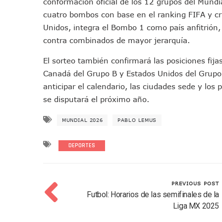
conformación oficial de los 12 grupos del Mundi
Vecinos De La Playita Recib
cuatro bombos con base en el ranking FIFA y cr
Asesinan En Oaxaca Al Perio
Unidos, integra el Bombo 1 como país anfitrión, 
Detienen A Cuatro Hombres
contra combinados de mayor jerarquía.
Yussara Canales Pide Trans
El sorteo también confirmará las posiciones fija
Adultos Mayores De Ixtapa
Canadá del Grupo B y Estados Unidos del Grupo 
Mujeres Recorren Calles De 
anticipar el calendario, las ciudades sede y los
Bruno Blancas Convoca A Mes
se disputará el próximo año.
CUCosta E IMSS Nayarit Ava
Videos De Presunto Convoy
MUNDIAL 2026
PABLO LEMUS
Playa Las Cocinas: Retiran
DEPORTES
Dr. Álvarez Zayas Dirige Pl
Por Desaparición Forzada, E
“El Mayo” Zambada Es Conde
PREVIOUS POST
Orgullo Vallartense: Zhoem
Futbol: Horarios de las semifinales de la
Brigada Forense Brindará A
Liga MX 2025
Vecinos De Vallarta 500 Exp