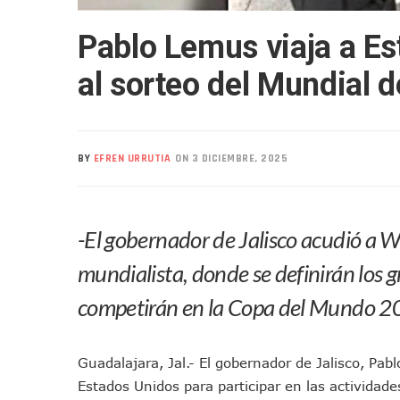
Realizan Operativo Preventi
Pablo Lemus viaja a Es
Arquitecto Luis Munguía Rec
Semana Lluviosa Para Puert
al sorteo del Mundial 
Voces Del Orgullo Distingu
Partido Verde Conforma Su 1
Buques Mexicanos Parten A
BY
EFREN URRUTIA
ON 3 DICIEMBRE, 2025
Nuevo Transporte Eléctrico 
En Vallarta, Todos Los Cam
Centro De Autismo Es Un Par
-El gobernador de Jalisco acudió a W
Lluvias Y Oleaje Elevado Ma
Jóvenes En Movimiento Jali
mundialista, donde se definirán los g
En PV Encabezan Preferenci
competirán en la Copa del Mundo 
Pancho López; En La Mira D
Cae El “R1”, Presunto Autor
Guadalajara, Jal.- El gobernador de Jalisco, Pa
Muere Manolo Solo, Actor De
Estados Unidos para participar en las actividade
Citan A Siete Integrantes D