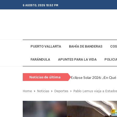
6 AGOSTO, 2026 10:52 PM
PUERTO VALLARTA
BAHÍA DE BANDERAS
COS
FARÁNDULA
APUNTES PARA LA VIDA
POLICI
Noticias de última
Eclipse Solar 2026: ¿En Qué
hora
Habitante Pide Proteger A 
Home
Noticias
Deportes
Pablo Lemus viaja a Estados
Coparmex Vallarta Reporta C
Violeta Y Melissa Desaparec
Juan Calderón Pide Oración
Jalisco Se Integra A Estrate