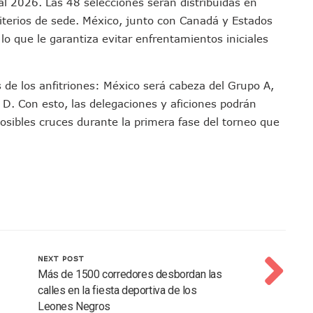
al 2026. Las 48 selecciones serán distribuidas en
en A Juan Carlos Castro
iterios de sede. México, junto con Canadá y Estados
dista Francisco Alejandro Leyva Aguilar
lo que le garantiza evitar enfrentamientos iniciales
 Armados En Bucerías; Aseguran Armas Y “poncha Llantas”
parencia Sobre Nuevo Vertedero En Tepatitlán
s de los anfitriones: México será cabeza del Grupo A,
 Tendrán Una “Casa De Día” Renovada
D. Con esto, las delegaciones y aficiones podrán
Ixtapa Para Identificar Problemas De Seguridad Y Movilidad
 posibles cruces durante la primera fase del torneo que
a De Análisis Para La Conservación Del Estero El Salado
nzan En Acuerdos Para Ampliar La Formación Clínica De Estudiantes
 Armado Desatan Operativo En Puerto Vallarta
 Concesión Y Anuncian Plan De Restauración Ambiental
an De Salud Animal Y Prevención Del Dengue En Tomatlán
xpolicías De Nayarit Enfrentarán Proceso Penal
nado A Morir En Prisión En Estados Unidos
NEXT POST
í Luévanos Competirá En El Panamericano De Esgrima
Más de 1500 corredores desbordan las
tención A Familias De Personas Desaparecidas En Tapalpa
calles en la fiesta deportiva de los
onen Queja De Vialidades A Juan Carlos Castro
Leones Negros