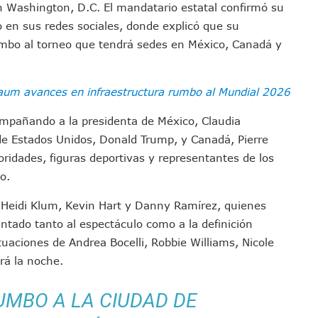
 Washington, D.C. El mandatario estatal confirmó su
emodelar Urgencias Del Hospital 42 De Puerto Vallarta
en sus redes sociales, donde explicó que su
 Centro Regional De Autismo En Puerto Vallarta
umbo al torneo que tendrá sedes en México, Canadá y
u Promoción En California Con Seminarios Turísticos
ipal Hipótesis Por La Muerte De Dos Jóvenes En El Río Ameca
um avances en infraestructura rumbo al Mundial 2026
ará El Sistema De Electromovilidad En Puerto Vallarta
ciar A 100 Familias De Puerto Vallarta
mpañando a la presidenta de México, Claudia
Defensa Del Agua De Calidad En La Zona Metropolitana De Guadalajara
e Estados Unidos, Donald Trump, y Canadá, Pierre
es Tovar Eleva A 4 Cuerpos Encontrados En El Río
ridades, figuras deportivas y representantes de los
a Premiación Nacional De La Liga Premier FMF
o.
tos De Familias En Las Paseadas De Las Palmas 2026
e Heidi Klum, Kevin Hart y Danny Ramírez, quienes
los Mantienen Restricciones En Playas De Puerto Vallarta
ntado tanto al espectáculo como a la definición
Y Comienza Una Nueva Vida Con Una Familia
tuaciones de Andrea Bocelli, Robbie Williams, Nicole
Empleos; Solo Generó 262 Mil En Seis Meses: Coparmex
rá la noche.
ye Edificios Y Puentes En Japón (VIDEOS)
lcalde De Jalisco, Según Statistical Research Corporation
UMBO A LA CIUDAD DE
miones Al Corredor Bahía De Banderas–Puerto Vallarta