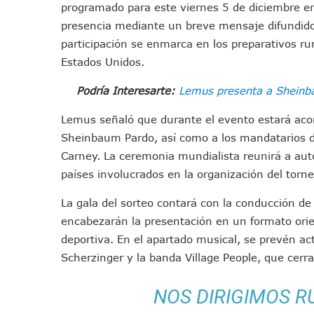
programado para este viernes 5 de diciembre en
IMSS Invierte 12.6 MDP En R
presencia mediante un breve mensaje difundido 
En Abril 2027 Terminarán El
participación se enmarca en los preparativos r
Puerto Vallarta Fortalece S
Estados Unidos.
Accidente En Un RZR, Princ
Podría Interesarte:
Lemus presenta a Sheinba
Este Viernes, Lemus Inaugur
Nidos De Lluvia Busca Benefi
Lemus señaló que durante el evento estará aco
Morena Cierra Filas Por La 
Sheinbaum Pardo, así como a los mandatarios d
Hallazgo De Yareli Colmenar
Carney. La ceremonia mundialista reunirá a auto
Regresa A Puerto Vallarta L
países involucrados en la organización del torne
Ra Aguilar Acompaña A Cien
La gala del sorteo contará con la conducción d
Oleaje Y Riesgo Por Cocodri
encabezarán la presentación en un formato orie
“Kato” Supera El Abandono 
deportiva. En el apartado musical, se prevén ac
México Necesitaba 600 Mil 
Scherzinger y la banda Village People, que cerra
Poderoso Terremoto Destru
Munguía Es El Sexto Mejor A
NOS DIRIGIMOS R
ATM Incorpora 20 Nuevos Ca