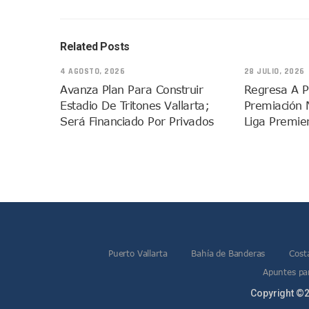
Pelea De Extranjera Durante
Joven Esgrimista De Puerto 
Related Posts
Llegan Camiones “oruga” A 
Coordinan Operativo Para L
4 AGOSTO, 2026
28 JULIO, 2026
Monzón Mexicano Causará Ll
Avanza Plan Para Construir
Regresa A P
Estadio De Tritones Vallarta;
Premiación 
Acusado De Homicidio En El
Será Financiado Por Privados
Liga Premie
Descartan Riesgo De Tsunam
Donald Trump Asistirá A La 
Retiran 10 Toneladas De Ma
Arranca Copa México De Cl
Munguía Analiza Pedir 100 
Bomberas De Vallarta Asisti
Región Sanitaria VIII Acti
Puerto Vallarta
Bahía de Banderas
Cost
Asesinan A Regidora De Te
Apuntes par
Recuperan Seis Vehículos 
Copyright ©2
SEP Asigna Escuelas Para El