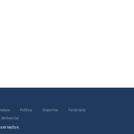
raleza
Política
Deportes
Farándula
 Ambiental
eservados.