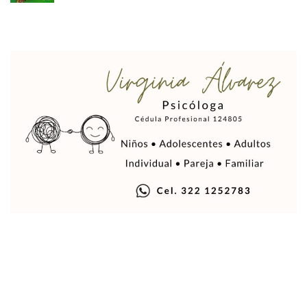
Justicia Penal-Oral Sigue Rezagada A 10 Años De La Entrada
Polvo, Ruido, Máquinas… Así Las Obras Inconclusas En El 
Decomisan 4 Toneladas De Droga En Aguas De Manzanillo,
Incendio En Taller De Vehículos Pesados En San Juan De Lo
Congreso Médico En Puerto Vallarta Dejará Beneficios Soc
Estados Unidos Detecta Red Ilícita De Tiempos Compartid
Mueren 8 Personas De Bahía De Banderas En Operativo Na
Personas Therian Convocan A Mega Convivio En Guadalaja
Unirse Vallarta: Horario De Atención De Oficina De Búsq
Localizan Y Liberan A Cuatro Personas Que Permanecían I
Ola De Calor Alcanzará Su Máximo Este Jueves En Jalisco,
Macro Desfogue De Tuberías Dejará Sin Agua A 150 Colonia
Sigue El Programa De Bacheo En Puerto Vallarta
Localizan A Menor Extraviada En La Nueva Central De Aut
Alumnos De “La Pesquera” Se Intoxican Tras Consumir Clo
Bruno Blancas Destaca Avances Legislativos Aprobados En
¡Qué Horror! Buscan Posible Fosa Clandestina En El Patio D
Melissa Madero Denuncia Despido De Su Personal Por Pres
Puerto Vallarta Presente En El Anuncio Del Plan Integral D
Miércoles De Ceniza: ¿Qué Significa La Cruz Que Se Pone E