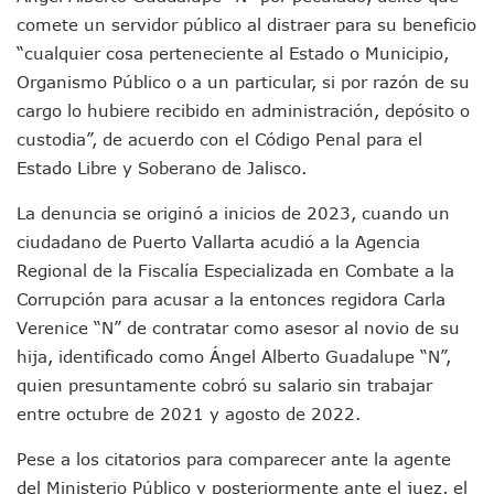
Munguía Es El Sexto Mejor Alcalde De Jalisco, Según Statis
comete un servidor público al distraer para su beneficio
ATM Incorpora 20 Nuevos Camiones Al Corredor Bahía De 
“cualquier cosa perteneciente al Estado o Municipio,
Colectivos Piden A Lemus Más Ministerios Públicos Para Pu
Organismo Público o a un particular, si por razón de su
Avenida Federación En Puerto Vallarta Registra 80% De A
Caída De “El Mencho” Elevó Percepción De Inseguridad En 
cargo lo hubiere recibido en administración, depósito o
Mercado Vallarta Incluye Reúne A Emprendedores Locales E
custodia”, de acuerdo con el Código Penal para el
Morenistas Imparten Taller En Puerto Vallarta
Estado Libre y Soberano de Jalisco.
CEDHJ Señala Violaciones A Derechos De Víctima De Abuso
Ayutla Bajo Investigación Tras Reporte De Posible Cremato
La denuncia se originó a inicios de 2023, cuando un
Maleza Crece En Camellones De La Principal Avenida Turíst
ciudadano de Puerto Vallarta acudió a la Agencia
Lluvias E Inundaciones No Detienen El Transporte Público E
Regional de la Fiscalía Especializada en Combate a la
Bruno Blancas Reúne A Especialistas Para Analizar La Cons
Corrupción para acusar a la entonces regidora Carla
Entregan Aparato Auditivo A Don Juan Ramírez En Puerto Va
Verenice “N” de contratar como asesor al novio de su
Juan Carlos Castro Realiza Asamblea Informativa En La Colo
Huracán En Formación Podría Generar Oleaje Elevado En L
hija, identificado como Ángel Alberto Guadalupe “N”,
Viajar A Puerto Vallarta Este Verano Puede Costar Hasta 2
quien presuntamente cobró su salario sin trabajar
Buscan Reducir Riesgos Por Cocodrilos En Playas De Puerto
entre octubre de 2021 y agosto de 2022.
Plantean “Ley Don Juanito” Al Diputado Federal Bruno Blan
Vecinos De La Playita Reciben A Juan Carlos Castro
Pese a los citatorios para comparecer ante la agente
Asesinan En Oaxaca Al Periodista Francisco Alejandro Leyv
del Ministerio Público y posteriormente ante el juez, el