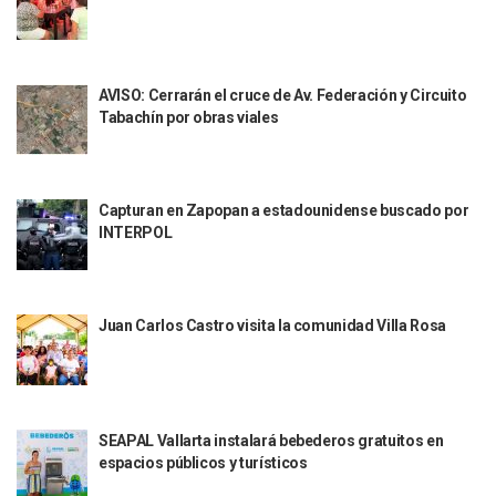
Indigentes Se Apoderan De Las Bancas Del Hospital Regiona
Vallarta: Aseguran Casi 200 Motocicletas En Operativos V
INFONAVIT Ampliará Horario De Atención En Bahía De Ba
AVISO: Cerrarán el cruce de Av. Federación y Circuito
Urrutia Comunica Se Encuentra En Pausa Por Crecimiento
Tabachín por obras viales
Héctor Santana Anuncia Inspecciones Nocturnas A Motocic
Nayarit, Jalisco Y Otros 6 Estados Suspenden Clases Este 
Puerto Vallarta Suspende La Recolección De La Basura Est
Reporte Preliminar De Afectaciones, Según El Gobierno Mun
Capturan en Zapopan a estadounidense buscado por
Canaco Servytur Puerto Vallarta Pide Evitar La Rapiña En N
INTERPOL
Localizan 19 Vehículos Calcinados En Bahía De Banderas 
Reportan Al Menos 60 Negocios Incendiados En Puerto Vall
Coparmex Pide Reforzar Seguridad Tras Jornada De Violenci
Sin Daños A La Infraestructura Del Aeropuerto De Vallarta,
Juan Carlos Castro visita la comunidad Villa Rosa
Estados Unidos Pide A Sus Ciudadanos Resguardarse Si Est
Gobierno De México Confirma Muerte De “El Mencho” Tras 
Evacúan Aeropuerto De Puerto Vallarta Y Air Canada Cance
Gobierno De Vallarta Pide No Salir De Casa Y No Abrir Neg
Reportan Captura Y Muerte De “El Mencho” En Medio De Op
SEAPAL Vallarta instalará bebederos gratuitos en
espacios públicos y turísticos
Enfrentamientos Y Narcobloqueos Son Por Operativo En Ta
Narcobloqueos Causan Pánico Y Tensión En Puerto Vallart