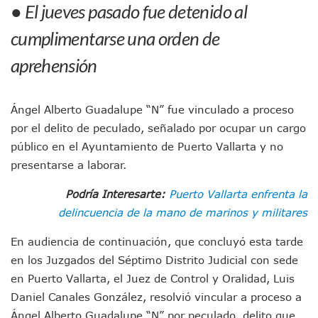
● El jueves pasado fue detenido al
Jóvenes En Movimiento Jalisco Renueva Su Dirigencia Ru
En PV Encabezan Preferencias Morena Y Juan Carlos Cast
cumplimentarse una orden de
Pancho López; En La Mira Del Comité Nacional Del PAN
aprehensión
Cae El “R1”, Presunto Autor Intelectual Del Homicidio De 
Muere Manolo Solo, Actor De “El Laberinto Del Fauno”, A L
Citan A Siete Integrantes De La Semar Por Investigación Por
IMSS Invierte 12.6 MDP En Remodelar Urgencias Del Hospita
Ángel Alberto Guadalupe “N” fue vinculado a proceso
En Abril 2027 Terminarán El Centro Regional De Autismo En
por el delito de peculado, señalado por ocupar un cargo
Puerto Vallarta Fortalece Su Promoción En California Con 
público en el Ayuntamiento de Puerto Vallarta y no
Accidente En Un RZR, Principal Hipótesis Por La Muerte D
presentarse a laborar.
Este Viernes, Lemus Inaugurará El Sistema De Electromovil
Nidos De Lluvia Busca Beneficiar A 100 Familias De Puerto 
Podría Interesarte:
Puerto Vallarta enfrenta la
Morena Cierra Filas Por La Defensa Del Agua De Calidad En
delincuencia de la mano de marinos y militares
Hallazgo De Yareli Colmenares Tovar Eleva A 4 Cuerpos En
Regresa A Puerto Vallarta La Premiación Nacional De La L
En audiencia de continuación, que concluyó esta tarde
Ra Aguilar Acompaña A Cientos De Familias En Las Pasead
en los Juzgados del Séptimo Distrito Judicial con sede
Oleaje Y Riesgo Por Cocodrilos Mantienen Restricciones En
en Puerto Vallarta, el Juez de Control y Oralidad, Luis
“Kato” Supera El Abandono Y Comienza Una Nueva Vida Co
México Necesitaba 600 Mil Empleos; Solo Generó 262 Mil
Daniel Canales González, resolvió vincular a proceso a
Poderoso Terremoto Destruye Edificios Y Puentes En Jap
Ángel Alberto Guadalupe “N” por peculado, delito que