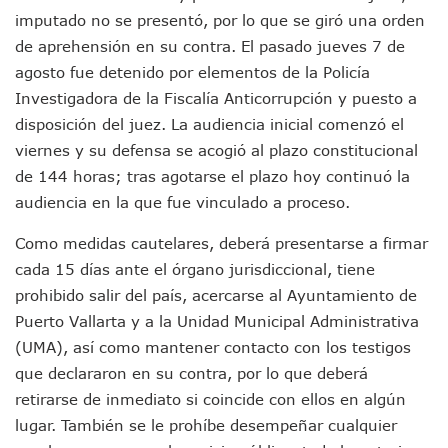
Detienen A Cuatro Hombres Armados En Bucerías; Asegur
imputado no se presentó, por lo que se giró una orden
Yussara Canales Pide Transparencia Sobre Nuevo Vertedero
de aprehensión en su contra. El pasado jueves 7 de
Adultos Mayores De Ixtapa Tendrán Una “Casa De Día” Re
Mujeres Recorren Calles De Ixtapa Para Identificar Proble
agosto fue detenido por elementos de la Policía
Bruno Blancas Convoca A Mesa De Análisis Para La Conserv
Investigadora de la Fiscalía Anticorrupción y puesto a
CUCosta E IMSS Nayarit Avanzan En Acuerdos Para Ampliar
disposición del juez. La audiencia inicial comenzó el
Videos De Presunto Convoy Armado Desatan Operativo En 
viernes y su defensa se acogió al plazo constitucional
Playa Las Cocinas: Retiran Concesión Y Anuncian Plan De 
de 144 horas; tras agotarse el plazo hoy continuó la
Dr. Álvarez Zayas Dirige Plan De Salud Animal Y Prevenció
Por Desaparición Forzada, Expolicías De Nayarit Enfrentar
audiencia en la que fue vinculado a proceso.
“El Mayo” Zambada Es Condenado A Morir En Prisión En E
Como medidas cautelares, deberá presentarse a firmar
Orgullo Vallartense: Zhoemí Luévanos Competirá En El P
Brigada Forense Brindará Atención A Familias De Persona
cada 15 días ante el órgano jurisdiccional, tiene
Vecinos De Vallarta 500 Exponen Queja De Vialidades A Ju
prohibido salir del país, acercarse al Ayuntamiento de
Pelea De Extranjera Durante Función De “La Odisea” En Puer
Puerto Vallarta y a la Unidad Municipal Administrativa
Joven Esgrimista De Puerto Vallarta Asegura Lugar En El 
(UMA), así como mantener contacto con los testigos
Llegan Camiones “oruga” A Puerto Vallarta Con Capacidad
que declararon en su contra, por lo que deberá
Coordinan Operativo Para Las Tradicionales Paseadas 202
retirarse de inmediato si coincide con ellos en algún
Monzón Mexicano Causará Lluvias Muy Fuertes En Jalisco 
Acusado De Homicidio En El Tuito Permanecerá Un Año En 
lugar. También se le prohíbe desempeñar cualquier
Descartan Riesgo De Tsunami Para Puerto Vallarta Tras Sis