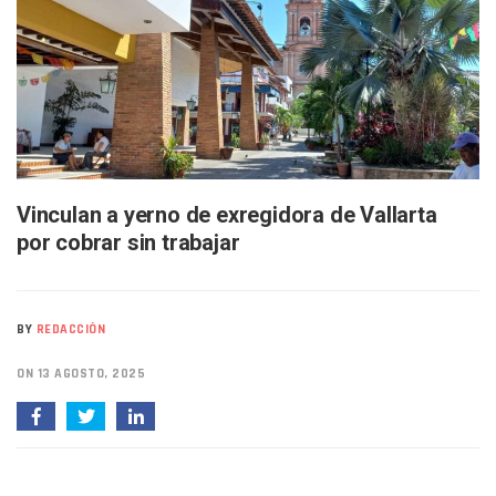
Buscan A Wilber Armando Colmenares Márquez, Desaparec
Melissa Madero Exige Aclarar Sustento Legal De Las Desca
Washington Enfrenta Una Emergencia Ambiental Por Incen
Avanza Plan Para Construir Estadio De Tritones Vallarta; S
Nuevas Concesiones De Taxis En Puerto Vallarta, ¿para Qu
Mueren Cuatro Personas Tras Explosión De Una Pipa En T
Bruno Blancas Lleva El Mensaje De La Cuarta Transformaci
Liberan 180 Crías De Iguana Verde En El Estero El Salado P
Puerto Vallarta Participa En Los PriceAgencies Awards 20
Vinculan a yerno de exregidora de Vallarta
Ofrecerán Asesoría Jurídica Gratuita En Puerto Vallarta 
por cobrar sin trabajar
Juan Solís E Iris Torres Buscan Integrar La Planilla Del PAN 
Realizan Operativo Preventivo En Seis Colonias Del Centro 
Arquitecto Luis Munguía Reconoce La Labor Del Personal De
Semana Lluviosa Para Puerto Vallarta Con Tormentas Y Am
BY
REDACCIÓN
Voces Del Orgullo Distingue A Referentes De La Comunida
Partido Verde Conforma Su 12.º “Ejército Del Verde” En L
ON 13 AGOSTO, 2025
Buques Mexicanos Parten A Venezuela Con 718 Toneladas
Nuevo Transporte Eléctrico En Puerto Vallarta: Rutas, Hora
En Vallarta, Todos Los Camiones Deben De Tener Aire Aco
Centro De Autismo Es Un Parteaguas Para Vallarta Y Jalisc
Lluvias Y Oleaje Elevado Marcarán El Fin De Semana En Pue