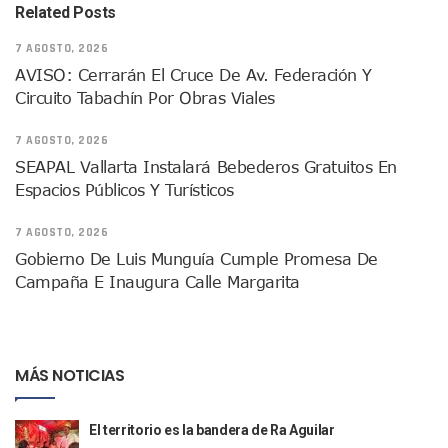
Aparecen Vivos Los Tres Estudiantes Desaparecidos De Gu
Related Posts
Tras Caer Ante Inglaterra, México Recibe Multa Económica
7 AGOSTO, 2026
Dictan Prisión Preventiva A Exdirector De Pemex Por Presun
AVISO: Cerrarán El Cruce De Av. Federación Y
Juan Carlos Castro Visitó La Colonia Cristóbal Colón
Puente Amado Nervo Avanza En Un 80%, ¿se Abrirá Este Ju
Circuito Tabachín Por Obras Viales
C5 Jalisco Recupera Vehículo Robado De Puerto Vallarta En
Lamenta Demolición De Finca Tradicional El Colegio De Arq
7 AGOSTO, 2026
Genera Críticas La Compra De 35 Nuevas Patrullas Para Pue
SEAPAL Vallarta Instalará Bebederos Gratuitos En
Alejandro, Julión Y Alfredito Darán Magna Serenata En La 
Espacios Públicos Y Turísticos
Bloquean Acceso A Lancheros Y Pescadores En El Estero;
Recuerdan Contingencia Del Marigalante Con Reconocimi
7 AGOSTO, 2026
Vallarta Destaca En Competitividad Urbana Por Turismo, F
Gobierno De Luis Munguía Cumple Promesa De
Peritajes Buscan Esclarecer Muerte De Regidora De Cabo 
Campaña E Inaugura Calle Margarita
IDEFT Y Hotel De Puerto Vallarta Acuerdan Programa Para C
PAN Vallarta Distribuye 40 Paquetes De Artículos De Prim
No Ha Pasado La Basura En 6 Días En La Colonia Villas Uni
Convocan A Exposición Fotográfica Sobre El “domingo Negr
MÁS NOTICIAS
Temporal De Lluvias Mantienen En Alerta A Vallarta; Llam
Ra Aguilar Recorre Rancho Nácar, Ojos De Agua Y Lomas De
Caen Más De 100 Personas Durante Operativo “Salvando V
El territorio es la bandera de Ra Aguilar
Impulsa Juan Carlos Castro Almaguer Jornada Médica Grat