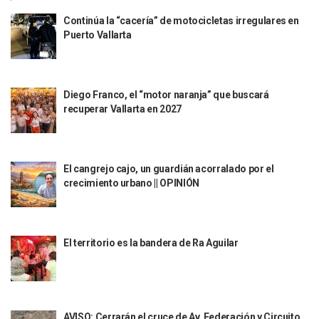
Reportan Captura Y Muerte De “El Mencho” En Medio De Op
Continúa la “cacería” de motocicletas irregulares en
Enfrentamientos Y Narcobloqueos Son Por Operativo En Ta
Puerto Vallarta
Narcobloqueos Causan Pánico Y Tensión En Puerto Vallart
Justicia Penal-Oral Sigue Rezagada A 10 Años De La Entrada
Polvo, Ruido, Máquinas… Así Las Obras Inconclusas En El 
Decomisan 4 Toneladas De Droga En Aguas De Manzanillo,
Diego Franco, el “motor naranja” que buscará
Incendio En Taller De Vehículos Pesados En San Juan De Lo
recuperar Vallarta en 2027
Congreso Médico En Puerto Vallarta Dejará Beneficios Soc
Estados Unidos Detecta Red Ilícita De Tiempos Compartid
Mueren 8 Personas De Bahía De Banderas En Operativo Na
Personas Therian Convocan A Mega Convivio En Guadalaja
El cangrejo cajo, un guardián acorralado por el
Unirse Vallarta: Horario De Atención De Oficina De Búsq
crecimiento urbano || OPINIÓN
Localizan Y Liberan A Cuatro Personas Que Permanecían I
Ola De Calor Alcanzará Su Máximo Este Jueves En Jalisco,
Macro Desfogue De Tuberías Dejará Sin Agua A 150 Colonia
El territorio es la bandera de Ra Aguilar
Sigue El Programa De Bacheo En Puerto Vallarta
Localizan A Menor Extraviada En La Nueva Central De Aut
Alumnos De “La Pesquera” Se Intoxican Tras Consumir Clo
Bruno Blancas Destaca Avances Legislativos Aprobados En
¡Qué Horror! Buscan Posible Fosa Clandestina En El Patio D
AVISO: Cerrarán el cruce de Av. Federación y Circuito