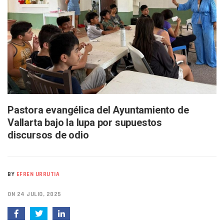
SIOP Moderniza La Casa De La Cultura En Mascota Con Nue
Van Por La Reorganización De Los Archivos Municipales En 
Estados Unidos Endurece Su Combate Al CJNG Con Nuevos 
Buscan A Wilber Armando Colmenares Márquez, Desaparec
Melissa Madero Exige Aclarar Sustento Legal De Las Desca
Washington Enfrenta Una Emergencia Ambiental Por Incen
Avanza Plan Para Construir Estadio De Tritones Vallarta; S
Nuevas Concesiones De Taxis En Puerto Vallarta, ¿para Qu
Mueren Cuatro Personas Tras Explosión De Una Pipa En T
Bruno Blancas Lleva El Mensaje De La Cuarta Transformaci
Pastora evangélica del Ayuntamiento de
Liberan 180 Crías De Iguana Verde En El Estero El Salado P
Vallarta bajo la lupa por supuestos
Puerto Vallarta Participa En Los PriceAgencies Awards 20
discursos de odio
Ofrecerán Asesoría Jurídica Gratuita En Puerto Vallarta 
Juan Solís E Iris Torres Buscan Integrar La Planilla Del PAN 
Realizan Operativo Preventivo En Seis Colonias Del Centro 
Arquitecto Luis Munguía Reconoce La Labor Del Personal De
BY
EFREN URRUTIA
Semana Lluviosa Para Puerto Vallarta Con Tormentas Y Am
Voces Del Orgullo Distingue A Referentes De La Comunida
ON 24 JULIO, 2025
Partido Verde Conforma Su 12.º “Ejército Del Verde” En L
Buques Mexicanos Parten A Venezuela Con 718 Toneladas
Nuevo Transporte Eléctrico En Puerto Vallarta: Rutas, Hora