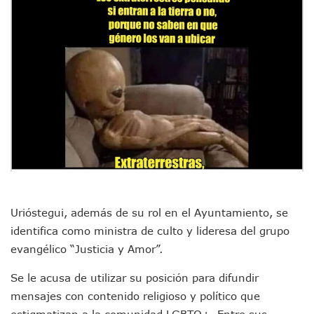
Plantean “Ley Don Juanito” Al Diputado Federal Bruno Blan
Vecinos De La Playita Reciben A Juan Carlos Castro
Asesinan En Oaxaca Al Periodista Francisco Alejandro Leyv
Detienen A Cuatro Hombres Armados En Bucerías; Asegur
Yussara Canales Pide Transparencia Sobre Nuevo Vertedero
Adultos Mayores De Ixtapa Tendrán Una “Casa De Día” Re
Mujeres Recorren Calles De Ixtapa Para Identificar Proble
Bruno Blancas Convoca A Mesa De Análisis Para La Conserv
CUCosta E IMSS Nayarit Avanzan En Acuerdos Para Ampliar
Videos De Presunto Convoy Armado Desatan Operativo En 
Playa Las Cocinas: Retiran Concesión Y Anuncian Plan De 
Dr. Álvarez Zayas Dirige Plan De Salud Animal Y Prevenció
Por Desaparición Forzada, Expolicías De Nayarit Enfrentar
“El Mayo” Zambada Es Condenado A Morir En Prisión En E
Urióstegui, además de su rol en el Ayuntamiento, se
Orgullo Vallartense: Zhoemí Luévanos Competirá En El P
identifica como ministra de culto y lideresa del grupo
Brigada Forense Brindará Atención A Familias De Persona
evangélico “Justicia y Amor”.
Vecinos De Vallarta 500 Exponen Queja De Vialidades A Ju
Pelea De Extranjera Durante Función De “La Odisea” En Puer
Se le acusa de utilizar su posición para difundir
Joven Esgrimista De Puerto Vallarta Asegura Lugar En El 
Llegan Camiones “oruga” A Puerto Vallarta Con Capacidad
mensajes con contenido religioso y político que
Coordinan Operativo Para Las Tradicionales Paseadas 202
estigmatizan a la comunidad LGBTQ+. Entre sus