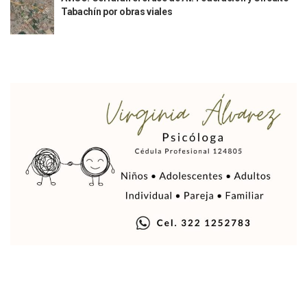
Melissa Madero Denuncia Despido De Su Personal Por Pres
Tabachín por obras viales
Puerto Vallarta Presente En El Anuncio Del Plan Integral D
Miércoles De Ceniza: ¿Qué Significa La Cruz Que Se Pone E
Quiso Matar A Un Anciano Con Parkinson En Puerto Vallart
¡El Pitillal Vive Su Primera Feria Del Libro!
Quema Controlada En Atenguillo Busca Minimizar Riesgo D
Marx Arriaga Abandona Oficinas De La SEP Tras 100 Horas
100 Pacientes Oncológicos Piden No Cambiar A Enfermeros
“Paseo De La Fama” En Vallarta Genera Dudas Tras Visita De
Air Canadá Anuncia Vuelo Directo Entre Guadalajara Y Mon
Hay 507 Personas Desaparecidas En Puerto Vallarta
Gobierno De Lemus Abre Oficina Especializada En Personas
Anexo De Ixtapa Privaría Ilegalmente De Personas, Acusa C
Puerto Vallarta Acompaña En La Despedida Fúnebre Del Do
Puerto Vallarta Registra Más Ballenas Que Nunca Este 2
SEAPAL Tendrá Módulos Itinerantes Para Inscripción A Su
Fin De Semana De San Valentín Impulsa Ventas En Restaura
Zapopan: Cae Presunto Coordinador De Célula Dedicada A 
Ponen En Marcha Campaña ‘No Es Lo Que Parece’ Para Pre
Estado Y Municipio Impulsan A Microempresas Vallartens
Vuelca Camioneta Con Jornaleros Cerca De Talpa De Allen