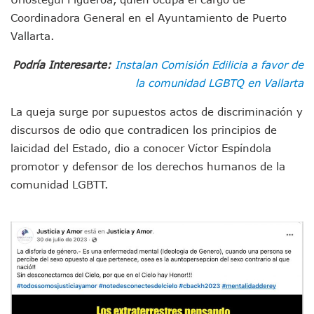
“Kato” Supera El Abandono Y Comienza Una Nueva Vida Co
Coordinadora General en el Ayuntamiento de Puerto
México Necesitaba 600 Mil Empleos; Solo Generó 262 Mil
Vallarta.
Poderoso Terremoto Destruye Edificios Y Puentes En Jap
Munguía Es El Sexto Mejor Alcalde De Jalisco, Según Statis
Podría Interesarte:
Instalan Comisión Edilicia a favor de
ATM Incorpora 20 Nuevos Camiones Al Corredor Bahía De 
la comunidad LGBTQ en Vallarta
Colectivos Piden A Lemus Más Ministerios Públicos Para Pu
Avenida Federación En Puerto Vallarta Registra 80% De A
La queja surge por supuestos actos de discriminación y
Caída De “El Mencho” Elevó Percepción De Inseguridad En 
discursos de odio que contradicen los principios de
Mercado Vallarta Incluye Reúne A Emprendedores Locales E
Morenistas Imparten Taller En Puerto Vallarta
laicidad del Estado, dio a conocer Víctor Espíndola
CEDHJ Señala Violaciones A Derechos De Víctima De Abuso
promotor y defensor de los derechos humanos de la
Ayutla Bajo Investigación Tras Reporte De Posible Cremato
comunidad LGBTT.
Maleza Crece En Camellones De La Principal Avenida Turíst
Lluvias E Inundaciones No Detienen El Transporte Público E
Bruno Blancas Reúne A Especialistas Para Analizar La Cons
Entregan Aparato Auditivo A Don Juan Ramírez En Puerto Va
Juan Carlos Castro Realiza Asamblea Informativa En La Colo
Huracán En Formación Podría Generar Oleaje Elevado En L
Viajar A Puerto Vallarta Este Verano Puede Costar Hasta 2
Buscan Reducir Riesgos Por Cocodrilos En Playas De Puerto