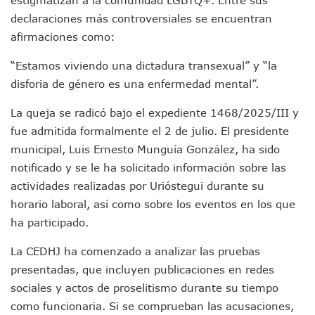
Monzón Mexicano Causará Lluvias Muy Fuertes En Jalisco 
declaraciones más controversiales se encuentran
Acusado De Homicidio En El Tuito Permanecerá Un Año En 
afirmaciones como:
Descartan Riesgo De Tsunami Para Puerto Vallarta Tras Sis
Donald Trump Asistirá A La Final Del Mundial 2026 Entre E
“Estamos viviendo una dictadura transexual” y “la
Retiran 10 Toneladas De Macroalga En Playa De Guayabito
disforia de género es una enfermedad mental”.
Arranca Copa México De Clavados Zapopan 2026 En El Cen
Munguía Analiza Pedir 100 MDP De Adelanto De Participac
La queja se radicó bajo el expediente 1468/2025/III y
Bomberas De Vallarta Asistirán A Simposio Internacional 
fue admitida formalmente el 2 de julio. El presidente
Región Sanitaria VIII Activa Programa Para Menores Con Di
municipal, Luis Ernesto Munguía González, ha sido
Asesinan A Regidora De Tecate Por Morena Y A Su Esposo
Recuperan Seis Vehículos Con Reporte De Robo Durante O
notificado y se le ha solicitado información sobre las
SEP Asigna Escuelas Para El Ciclo 2026-2027 En Jalisco; 
actividades realizadas por Urióstegui durante su
Tráfico Aéreo Cae En Puerto Vallarta Durante El 2026; Gua
horario laboral, así como sobre los eventos en los que
SAT Lleva Su Oficina Móvil A Talpa De Allende Para Realizar
ha participado.
Mediante Asambleas Informativas Juan Carlos Castro Fort
IMSS Rehabilitará Infraestructura De La UMF No. 170 En Pue
La CEDHJ ha comenzado a analizar las pruebas
Puerto Vallarta Se Suma A Simulacro Estatal Por Bloqueos 
presentadas, que incluyen publicaciones en redes
Retiran Cacharros De 30 Puntos En Colonias De Puerto Vall
sociales y actos de proselitismo durante su tiempo
Movimiento Ciudadano Capacita A Su Estructura Territorial
como funcionaria. Si se comprueban las acusaciones,
Hospital Civil De La Costa Inicia Su Construcción En Puerto 