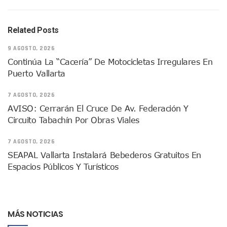
Ra Aguilar Recorre Rancho Nácar, Ojos De Agua Y Lomas De
Caen Más De 100 Personas Durante Operativo “Salvando V
Related Posts
Impulsa Juan Carlos Castro Almaguer Jornada Médica Grat
Indigentes Se Apoderan De Las Bancas Del Hospital Regiona
9 AGOSTO, 2026
Vallarta: Aseguran Casi 200 Motocicletas En Operativos V
Continúa La “cacería” De Motocicletas Irregulares En
INFONAVIT Ampliará Horario De Atención En Bahía De Ba
Puerto Vallarta
Urrutia Comunica Se Encuentra En Pausa Por Crecimiento
Héctor Santana Anuncia Inspecciones Nocturnas A Motocic
7 AGOSTO, 2026
Nayarit, Jalisco Y Otros 6 Estados Suspenden Clases Este 
AVISO: Cerrarán El Cruce De Av. Federación Y
Puerto Vallarta Suspende La Recolección De La Basura Est
Circuito Tabachín Por Obras Viales
Reporte Preliminar De Afectaciones, Según El Gobierno Mun
Canaco Servytur Puerto Vallarta Pide Evitar La Rapiña En N
7 AGOSTO, 2026
Localizan 19 Vehículos Calcinados En Bahía De Banderas 
SEAPAL Vallarta Instalará Bebederos Gratuitos En
Reportan Al Menos 60 Negocios Incendiados En Puerto Vall
Espacios Públicos Y Turísticos
Coparmex Pide Reforzar Seguridad Tras Jornada De Violenci
Sin Daños A La Infraestructura Del Aeropuerto De Vallarta,
Estados Unidos Pide A Sus Ciudadanos Resguardarse Si Est
Gobierno De México Confirma Muerte De “El Mencho” Tras 
Evacúan Aeropuerto De Puerto Vallarta Y Air Canada Cance
MÁS NOTICIAS
Gobierno De Vallarta Pide No Salir De Casa Y No Abrir Neg