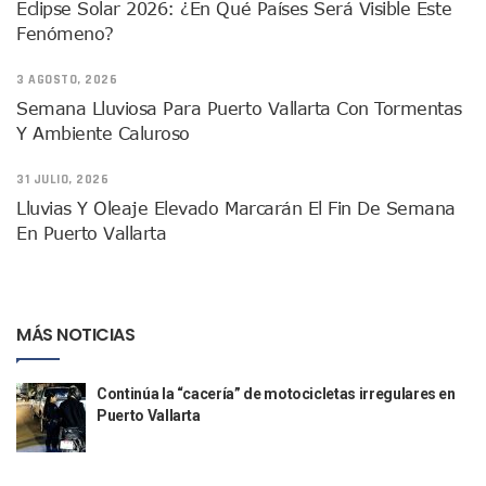
Eclipse Solar 2026: ¿En Qué Países Será Visible Este
Monzón Mexicano Causará Lluvias Muy Fuertes En Jalisco 
Fenómeno?
Acusado De Homicidio En El Tuito Permanecerá Un Año En 
Descartan Riesgo De Tsunami Para Puerto Vallarta Tras Sis
3 AGOSTO, 2026
Donald Trump Asistirá A La Final Del Mundial 2026 Entre E
Semana Lluviosa Para Puerto Vallarta Con Tormentas
Retiran 10 Toneladas De Macroalga En Playa De Guayabito
Y Ambiente Caluroso
Arranca Copa México De Clavados Zapopan 2026 En El Cen
Munguía Analiza Pedir 100 MDP De Adelanto De Participac
31 JULIO, 2026
Bomberas De Vallarta Asistirán A Simposio Internacional 
Lluvias Y Oleaje Elevado Marcarán El Fin De Semana
Región Sanitaria VIII Activa Programa Para Menores Con Di
En Puerto Vallarta
Asesinan A Regidora De Tecate Por Morena Y A Su Esposo
Recuperan Seis Vehículos Con Reporte De Robo Durante O
SEP Asigna Escuelas Para El Ciclo 2026-2027 En Jalisco; 
Tráfico Aéreo Cae En Puerto Vallarta Durante El 2026; Gua
SAT Lleva Su Oficina Móvil A Talpa De Allende Para Realizar
MÁS NOTICIAS
Mediante Asambleas Informativas Juan Carlos Castro Fort
IMSS Rehabilitará Infraestructura De La UMF No. 170 En Pue
Continúa la “cacería” de motocicletas irregulares en
Puerto Vallarta Se Suma A Simulacro Estatal Por Bloqueos 
Puerto Vallarta
Retiran Cacharros De 30 Puntos En Colonias De Puerto Vall
Movimiento Ciudadano Capacita A Su Estructura Territorial
Hospital Civil De La Costa Inicia Su Construcción En Puerto 