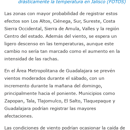
drásticamente la temperatura en Jalisco (FOTOS)
“Kato” Supera El Abandono Y Comienza Una Nueva Vida Co
México Necesitaba 600 Mil Empleos; Solo Generó 262 Mil
Las zonas con mayor probabilidad de registrar estos
Poderoso Terremoto Destruye Edificios Y Puentes En Jap
efectos son Los Altos, Ciénega, Sur, Sureste, Costa
Munguía Es El Sexto Mejor Alcalde De Jalisco, Según Statis
Sierra Occidental, Sierra de Amula, Valles y la región
ATM Incorpora 20 Nuevos Camiones Al Corredor Bahía De 
Colectivos Piden A Lemus Más Ministerios Públicos Para Pu
Centro del estado. Además del viento, se espera un
Avenida Federación En Puerto Vallarta Registra 80% De A
ligero descenso en las temperaturas, aunque este
Caída De “El Mencho” Elevó Percepción De Inseguridad En 
cambio no sería tan marcado como el aumento en la
Mercado Vallarta Incluye Reúne A Emprendedores Locales E
intensidad de las rachas.
Morenistas Imparten Taller En Puerto Vallarta
CEDHJ Señala Violaciones A Derechos De Víctima De Abuso
En el Área Metropolitana de Guadalajara se prevén
Ayutla Bajo Investigación Tras Reporte De Posible Cremato
vientos moderados durante el sábado, con un
Maleza Crece En Camellones De La Principal Avenida Turíst
incremento durante la mañana del domingo,
Lluvias E Inundaciones No Detienen El Transporte Público E
Bruno Blancas Reúne A Especialistas Para Analizar La Cons
principalmente hacia el poniente. Municipios como
Entregan Aparato Auditivo A Don Juan Ramírez En Puerto Va
Zapopan, Tala, Tlajomulco, El Salto, Tlaquepaque y
Juan Carlos Castro Realiza Asamblea Informativa En La Colo
Guadalajara podrían registrar las mayores
Huracán En Formación Podría Generar Oleaje Elevado En L
afectaciones.
Viajar A Puerto Vallarta Este Verano Puede Costar Hasta 2
Buscan Reducir Riesgos Por Cocodrilos En Playas De Puerto
Las condiciones de viento podrían ocasionar la caída de