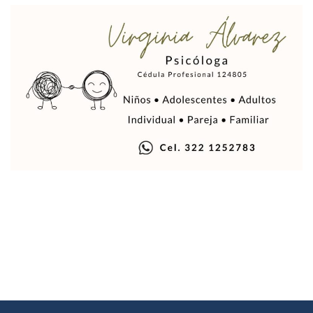
Ra Aguilar Recorre Rancho Nácar, Ojos De Agua Y Lomas De
Caen Más De 100 Personas Durante Operativo “Salvando V
Impulsa Juan Carlos Castro Almaguer Jornada Médica Grat
Indigentes Se Apoderan De Las Bancas Del Hospital Regiona
Vallarta: Aseguran Casi 200 Motocicletas En Operativos V
INFONAVIT Ampliará Horario De Atención En Bahía De Ba
Urrutia Comunica Se Encuentra En Pausa Por Crecimiento
Héctor Santana Anuncia Inspecciones Nocturnas A Motocic
Nayarit, Jalisco Y Otros 6 Estados Suspenden Clases Este 
Puerto Vallarta Suspende La Recolección De La Basura Est
Reporte Preliminar De Afectaciones, Según El Gobierno Mun
Canaco Servytur Puerto Vallarta Pide Evitar La Rapiña En N
Localizan 19 Vehículos Calcinados En Bahía De Banderas 
Reportan Al Menos 60 Negocios Incendiados En Puerto Vall
Coparmex Pide Reforzar Seguridad Tras Jornada De Violenci
Sin Daños A La Infraestructura Del Aeropuerto De Vallarta,
Estados Unidos Pide A Sus Ciudadanos Resguardarse Si Est
Gobierno De México Confirma Muerte De “El Mencho” Tras 
Evacúan Aeropuerto De Puerto Vallarta Y Air Canada Cance
Gobierno De Vallarta Pide No Salir De Casa Y No Abrir Neg