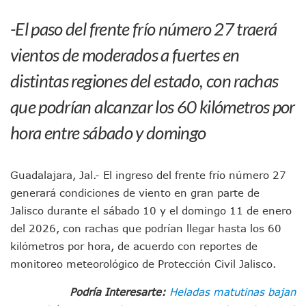
En Vallarta, Todos Los Camiones Deben De Tener Aire Aco
-El paso del frente frío número 27 traerá
Centro De Autismo Es Un Parteaguas Para Vallarta Y Jalisc
Lluvias Y Oleaje Elevado Marcarán El Fin De Semana En Pue
vientos de moderados a fuertes en
Jóvenes En Movimiento Jalisco Renueva Su Dirigencia Ru
En PV Encabezan Preferencias Morena Y Juan Carlos Cast
distintas regiones del estado, con rachas
Pancho López; En La Mira Del Comité Nacional Del PAN
que podrían alcanzar los 60 kilómetros por
Cae El “R1”, Presunto Autor Intelectual Del Homicidio De 
Muere Manolo Solo, Actor De “El Laberinto Del Fauno”, A L
hora entre sábado y domingo
Citan A Siete Integrantes De La Semar Por Investigación Por
IMSS Invierte 12.6 MDP En Remodelar Urgencias Del Hospita
En Abril 2027 Terminarán El Centro Regional De Autismo En
Guadalajara, Jal.- El ingreso del frente frío número 27
Puerto Vallarta Fortalece Su Promoción En California Con 
generará condiciones de viento en gran parte de
Accidente En Un RZR, Principal Hipótesis Por La Muerte D
Este Viernes, Lemus Inaugurará El Sistema De Electromovil
Jalisco durante el sábado 10 y el domingo 11 de enero
Nidos De Lluvia Busca Beneficiar A 100 Familias De Puerto 
del 2026, con rachas que podrían llegar hasta los 60
Morena Cierra Filas Por La Defensa Del Agua De Calidad En
kilómetros por hora, de acuerdo con reportes de
Hallazgo De Yareli Colmenares Tovar Eleva A 4 Cuerpos En
monitoreo meteorológico de Protección Civil Jalisco.
Regresa A Puerto Vallarta La Premiación Nacional De La L
Ra Aguilar Acompaña A Cientos De Familias En Las Pasead
Podría Interesarte:
Heladas matutinas bajan
Oleaje Y Riesgo Por Cocodrilos Mantienen Restricciones En