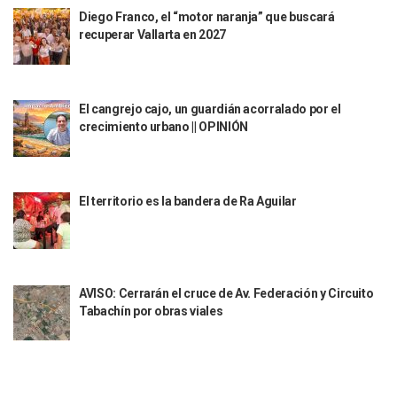
Fechas Y Sedes De Las Jornadas De Adopción De Perros En 
Diego Franco, el “motor naranja” que buscará
Accidente Fatal En La Autopista Guadalajara–Tepic Deja En
recuperar Vallarta en 2027
Ra Aguilar Fortalece La Transformación Desde Las Asambl
Aparecen Vivos Los Tres Estudiantes Desaparecidos De Gu
Tras Caer Ante Inglaterra, México Recibe Multa Económica
Dictan Prisión Preventiva A Exdirector De Pemex Por Presun
El cangrejo cajo, un guardián acorralado por el
Juan Carlos Castro Visitó La Colonia Cristóbal Colón
crecimiento urbano || OPINIÓN
Puente Amado Nervo Avanza En Un 80%, ¿se Abrirá Este Ju
C5 Jalisco Recupera Vehículo Robado De Puerto Vallarta En
Lamenta Demolición De Finca Tradicional El Colegio De Arq
El territorio es la bandera de Ra Aguilar
Genera Críticas La Compra De 35 Nuevas Patrullas Para Pue
Alejandro, Julión Y Alfredito Darán Magna Serenata En La 
Bloquean Acceso A Lancheros Y Pescadores En El Estero;
Recuerdan Contingencia Del Marigalante Con Reconocimi
Vallarta Destaca En Competitividad Urbana Por Turismo, F
AVISO: Cerrarán el cruce de Av. Federación y Circuito
Peritajes Buscan Esclarecer Muerte De Regidora De Cabo 
Tabachín por obras viales
IDEFT Y Hotel De Puerto Vallarta Acuerdan Programa Para C
PAN Vallarta Distribuye 40 Paquetes De Artículos De Prim
No Ha Pasado La Basura En 6 Días En La Colonia Villas Uni
Convocan A Exposición Fotográfica Sobre El “domingo Negr
Temporal De Lluvias Mantienen En Alerta A Vallarta; Llam