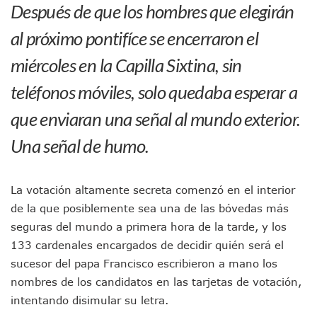
Después de que los hombres que elegirán
Cae El “R1”, Presunto Autor Intelectual Del Homicidio De 
Muere Manolo Solo, Actor De “El Laberinto Del Fauno”, A L
al próximo pontifíce se encerraron el
Citan A Siete Integrantes De La Semar Por Investigación Por
miércoles en la Capilla Sixtina, sin
IMSS Invierte 12.6 MDP En Remodelar Urgencias Del Hospita
En Abril 2027 Terminarán El Centro Regional De Autismo En
teléfonos móviles, solo quedaba esperar a
Puerto Vallarta Fortalece Su Promoción En California Con 
Accidente En Un RZR, Principal Hipótesis Por La Muerte D
que enviaran una señal al mundo exterior.
Este Viernes, Lemus Inaugurará El Sistema De Electromovil
Nidos De Lluvia Busca Beneficiar A 100 Familias De Puerto 
Una señal de humo.
Morena Cierra Filas Por La Defensa Del Agua De Calidad En
Hallazgo De Yareli Colmenares Tovar Eleva A 4 Cuerpos En
Regresa A Puerto Vallarta La Premiación Nacional De La L
La votación altamente secreta comenzó en el interior
Ra Aguilar Acompaña A Cientos De Familias En Las Pasead
de la que posiblemente sea una de las bóvedas más
Oleaje Y Riesgo Por Cocodrilos Mantienen Restricciones En
seguras del mundo a primera hora de la tarde, y los
“Kato” Supera El Abandono Y Comienza Una Nueva Vida Co
133 cardenales encargados de decidir quién será el
México Necesitaba 600 Mil Empleos; Solo Generó 262 Mil
Poderoso Terremoto Destruye Edificios Y Puentes En Jap
sucesor del papa Francisco escribieron a mano los
Munguía Es El Sexto Mejor Alcalde De Jalisco, Según Statis
nombres de los candidatos en las tarjetas de votación,
ATM Incorpora 20 Nuevos Camiones Al Corredor Bahía De 
intentando disimular su letra.
Colectivos Piden A Lemus Más Ministerios Públicos Para Pu