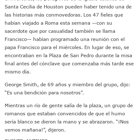
Puerto Vallarta Refuerza La Prevención Del Sarampión Con
Santa Cecilia de Houston pueden haber tenido una de
Bad Bunny Y Sus Invitados Para El Medio Tiempo Del Super
las historias más conmovedoras. Los 47 fieles que
El Gobierno Del Bien Mantiene Descuento Predial Este Fe
Café Y Diálogo Abre Espacio De Escucha Ciudadana En El Piti
habían viajado a Roma esta semana —con su
Extorsión Y Fraude, El Fenómeno De La Delincuencia Que G
sacerdote que por casualidad también se llama
Vallarta Tendrá Vuelos Directos Con Aguascalientes, Puebla
Francisco— habían programado una reunión con el
Alumnos De Vallarta Se Quedan Sin Seguro Contra Accident
papa Francisco para el miércoles. En lugar de eso, se
Revientan Anexo Irregular Y Liberan A 20 Personas En Bah
encontraban en la Plaza de San Pedro durante la misa
Conchas Chinas: Buscan A Testigos De Choque Que Dejó 
final antes del cónclave que comenzaba más tarde ese
Detienen Al Alcalde De Tequila, Diego “N”, Por Presuntos V
La Luna Cubrirá Al Sol Y El Día Se Convertirá En Noche Esta
mismo día.
Convocan A La Quinta Manifestación Contra El Aumento Al 
Concluye Esquema De Vacunación Contra VPH Para La Pob
George Smith, de 69 años y miembro del grupo, dijo:
México Pacta Entregar Agua Del Río Bravo A Los Estados U
“Es una bendición para nosotros”.
Inicia SEAPAL El Programa Contigo Y Cerca De Ti
Luis Munguía Inaugura La Mejora De Fachadas En El Centro
Mientras un río de gente salía de la plaza, un grupo de
Alertan Por Oleaje Alto Y Corrientes En El Mar De Puerto Va
romanos que estaban convencidos de que el humo
Erick Roberto “N”: Fiscalía Detalla Los Avances Contra El 
sería blanco se dieron la mano y se abrazaron. “¡Nos
Clarisa Rodríguez: Juez Decreta Receso Tras Más De Cinco 
vemos mañana!”, dijeron.
Puerto Vallarta Aparece Vinculada A Los Archivos Del Delin
Lemus Y Rigoberta Menchú Firman Acuerdo Para Impulsar 