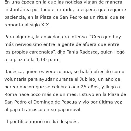
En una época en la que las noticias viajan de manera
Munguía Analiza Pedir 100 MDP De Adelanto De Participac
instantánea por todo el mundo, la espera, que requiere
Bomberas De Vallarta Asistirán A Simposio Internacional 
paciencia, en la Plaza de San Pedro es un ritual que se
Región Sanitaria VIII Activa Programa Para Menores Con Di
Asesinan A Regidora De Tecate Por Morena Y A Su Esposo
remonta al siglo XIX.
Recuperan Seis Vehículos Con Reporte De Robo Durante O
Para algunos, la ansiedad era intensa. “Creo que hay
SEP Asigna Escuelas Para El Ciclo 2026-2027 En Jalisco; 
Tráfico Aéreo Cae En Puerto Vallarta Durante El 2026; Gua
más nerviosismo entre la gente de afuera que entre
SAT Lleva Su Oficina Móvil A Talpa De Allende Para Realizar
los propios cardenales”, dijo Tania Radesca, quien llegó
Mediante Asambleas Informativas Juan Carlos Castro Fort
a la plaza a la 1:00 p. m.
IMSS Rehabilitará Infraestructura De La UMF No. 170 En Pue
Puerto Vallarta Se Suma A Simulacro Estatal Por Bloqueos 
Radesca, quien es venezolana, se había ofrecido como
Retiran Cacharros De 30 Puntos En Colonias De Puerto Vall
voluntaria para ayudar durante el Jubileo, un año de
Movimiento Ciudadano Capacita A Su Estructura Territorial
peregrinación que se celebra cada 25 años, y llegó a
Hospital Civil De La Costa Inicia Su Construcción En Puerto 
Roma hace poco más de un mes. Estuvo en la Plaza de
Fechas Y Sedes De Las Jornadas De Adopción De Perros En 
Accidente Fatal En La Autopista Guadalajara–Tepic Deja En
San Pedro el Domingo de Pascua y vio por última vez
Ra Aguilar Fortalece La Transformación Desde Las Asambl
al papa Francisco en su papamóvil.
Aparecen Vivos Los Tres Estudiantes Desaparecidos De Gu
Tras Caer Ante Inglaterra, México Recibe Multa Económica
El pontífice murió un día después.
Dictan Prisión Preventiva A Exdirector De Pemex Por Presun