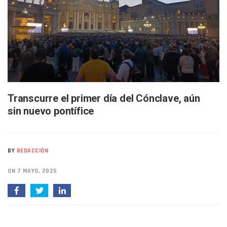
Avanza Plan Para Construir Estadio De Tritones Vallarta; S
Nuevas Concesiones De Taxis En Puerto Vallarta, ¿para Qu
Mueren Cuatro Personas Tras Explosión De Una Pipa En T
Bruno Blancas Lleva El Mensaje De La Cuarta Transformaci
Liberan 180 Crías De Iguana Verde En El Estero El Salado P
Puerto Vallarta Participa En Los PriceAgencies Awards 20
Ofrecerán Asesoría Jurídica Gratuita En Puerto Vallarta 
Juan Solís E Iris Torres Buscan Integrar La Planilla Del PAN 
Realizan Operativo Preventivo En Seis Colonias Del Centro 
Transcurre el primer día del Cónclave, aún
Arquitecto Luis Munguía Reconoce La Labor Del Personal De
sin nuevo pontífice
Semana Lluviosa Para Puerto Vallarta Con Tormentas Y Am
Voces Del Orgullo Distingue A Referentes De La Comunida
Partido Verde Conforma Su 12.º “Ejército Del Verde” En L
Buques Mexicanos Parten A Venezuela Con 718 Toneladas
BY
REDACCIÓN
Nuevo Transporte Eléctrico En Puerto Vallarta: Rutas, Hora
En Vallarta, Todos Los Camiones Deben De Tener Aire Aco
ON 7 MAYO, 2025
Centro De Autismo Es Un Parteaguas Para Vallarta Y Jalisc
Lluvias Y Oleaje Elevado Marcarán El Fin De Semana En Pue
Jóvenes En Movimiento Jalisco Renueva Su Dirigencia Ru
En PV Encabezan Preferencias Morena Y Juan Carlos Cast
Pancho López; En La Mira Del Comité Nacional Del PAN