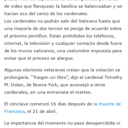
de video que flanquean la basílica se balanceaban y se
Formalizan Uso De Espacio Comunitario En Verde Vallarta
Choque De Camionetas Deja Un Muerto En Autopista A Puer
hacían eco del canto de los cardenales.
Detienen A Peligroso Homicida De Guadalajara, Vinculado
Los cardenales no podrán salir del Vaticano hasta que
Aprueban Nuevo Programa De Becas Escolares En Puerto V
una mayoría de dos tercios se ponga de acuerdo sobre
Grasas De Establecimientos Comerciales Provocan Tapon
el próximo pontífice. Están prohibidos los teléfonos,
Colocan Cruz En Memoria De Clarisa Rodríguez En El Sitio 
internet, la televisión y cualquier contacto desde fuera
Parejas En México: Bajan Matrimonios Y Crecen Uniones L
Yussara Canales Presenta La “ley Clarisa” Contra Conduct
de los muros vaticanos, una costumbre impuesta para
Muere “Ma Nena”, La Abuelita Mexicana Que Se Robó El Co
evitar que el proceso se alargue.
Empresario De Vallarta Participa En La Feria De Innovaci
Avanza Reducción De La Jornada Laboral A 40 Horas; La Ap
Algunos electores veteranos creían que la votación se
Localizan Cuatro Vehículos Robados En Puerto Vallarta
prolongaría. “Traigan un libro”, dijo el cardenal Timothy
CANIRAC Vallarta–Bahía De Banderas Reelige A Martha Par
M. Dolan, de Nueva York, que aconsejó a otros
Reportan Poncha Llantas En Carretera Compostela–Las Va
cardenales, en una entrevista el martes.
La Marina Decomisa 39 Máquinas Tragamonedas En Nayarit; 
Talento Vallartense Llegó A Canadá Y Abre Camino Para N
El cónclave comenzó 16 días después de
la muerte de
Descuentos Preferenciales En El Pago Del Predial 2026
Francisco
, el 21 de abril.
Vallarta Instalará Macromódulos De Vacunación Contra El 
Ruta Del Peregrino: ¿Cuánto Tiempo Se Hace Para Ir A Talp
La importancia del momento no pasó desapercibida ni
Libro Revisa Un Siglo De Poesía Escrita En Puerto Vallarta