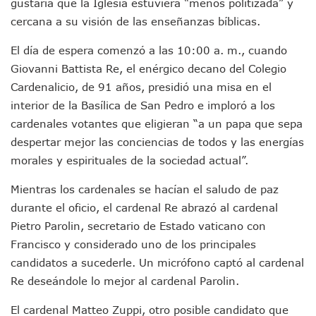
gustaría que la Iglesia estuviera “menos politizada” y
Incendio En Taller De Vehículos Pesados En San Juan De Lo
cercana a su visión de las enseñanzas bíblicas.
Congreso Médico En Puerto Vallarta Dejará Beneficios Soc
Estados Unidos Detecta Red Ilícita De Tiempos Compartid
El día de espera comenzó a las 10:00 a. m., cuando
Mueren 8 Personas De Bahía De Banderas En Operativo Na
Giovanni Battista Re, el enérgico decano del Colegio
Personas Therian Convocan A Mega Convivio En Guadalaja
Cardenalicio, de 91 años, presidió una misa en el
Unirse Vallarta: Horario De Atención De Oficina De Búsq
Localizan Y Liberan A Cuatro Personas Que Permanecían I
interior de la Basílica de San Pedro e imploró a los
Ola De Calor Alcanzará Su Máximo Este Jueves En Jalisco,
cardenales votantes que eligieran “a un papa que sepa
Macro Desfogue De Tuberías Dejará Sin Agua A 150 Colonia
despertar mejor las conciencias de todos y las energías
Sigue El Programa De Bacheo En Puerto Vallarta
morales y espirituales de la sociedad actual”.
Localizan A Menor Extraviada En La Nueva Central De Aut
Alumnos De “La Pesquera” Se Intoxican Tras Consumir Clo
Mientras los cardenales se hacían el saludo de paz
Bruno Blancas Destaca Avances Legislativos Aprobados En
durante el oficio, el cardenal Re abrazó al cardenal
¡Qué Horror! Buscan Posible Fosa Clandestina En El Patio D
Pietro Parolin, secretario de Estado vaticano con
Melissa Madero Denuncia Despido De Su Personal Por Pres
Puerto Vallarta Presente En El Anuncio Del Plan Integral D
Francisco y considerado uno de los principales
Miércoles De Ceniza: ¿Qué Significa La Cruz Que Se Pone E
candidatos a sucederle. Un micrófono captó al cardenal
Quiso Matar A Un Anciano Con Parkinson En Puerto Vallart
Re deseándole lo mejor al cardenal Parolin.
¡El Pitillal Vive Su Primera Feria Del Libro!
Quema Controlada En Atenguillo Busca Minimizar Riesgo D
El cardenal Matteo Zuppi, otro posible candidato que