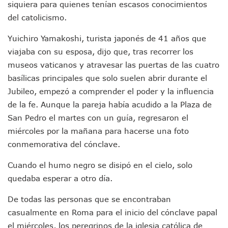
siquiera para quienes tenían escasos conocimientos
RENTAS: La Inflación Artificial De Puerto Vallarta
del catolicismo.
Sentencian A 100 Años De Prisión A Mujer Por La Desapari
Puerto Vallarta Arranca El 2026 Con Éxito En El Total De Pa
Yuichiro Yamakoshi, turista japonés de 41 años que
Arranca Programa De Bacheo En Avenidas Clave De Puerto 
viajaba con su esposa, dijo que, tras recorrer los
Puerto Vallarta Tiene Una De Las Gasolineras Más Caras D
Habrá Toma De ADN Y Entrevistas A Familias De Personas D
museos vaticanos y atravesar las puertas de las cuatro
Detienen A Extranjero Por Poseer Un Tigre Cachorro En Pu
basílicas principales que solo suelen abrir durante el
Regidora Melissa Exige Medidas De Protección “Pulso De V
Jubileo, empezó a comprender el poder y la influencia
SEAPAL Reparó 139 Fugas Durante La Semana Del 2 Al 8 De
de la fe. Aunque la pareja había acudido a la Plaza de
Rehabilitan Camellones En La Zona Norte De Puerto Vallart
San Pedro el martes con un guía, regresaron el
Transporte En Guadalajara Permitirá Pagos Sin Contacto Co
Luis Munguía Respalda A Antonio Arreola Como Nuevo Pre
miércoles por la mañana para hacerse una foto
Construirán El Estadio Metropolitano “El Salado” En Puerto 
conmemorativa del cónclave.
Diputado Bruno Blancas Socializa Su Reforma De Ley Sobre L
Bad Bunny Recibe Fuerte Respaldo Latino En El Super Bowl
Cuando el humo negro se disipó en el cielo, solo
María Fernanda Arreola Asume La Presidencia De Canaco-S
quedaba esperar a otro día.
Munguía Atestigua Toma De Protesta En La 41ª Zona Militar
Servicio Gratuito De Pipas Beneficia A Más De 7 Mil Vall
De todas las personas que se encontraban
Habrá Marcha Pacífica De Agradecimiento Por Apoyar A Cl
casualmente en Roma para el inicio del cónclave papal
Alcalde De Tequila, Jalisco, Secuestró A Excandidatos De 
el miércoles, los peregrinos de la iglesia católica de