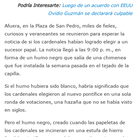
Avenida Federación En Puerto Vallarta Registra 80% De A
Podría Interesarte:
Luego de un acuerdo con EEUU
Caída De “El Mencho” Elevó Percepción De Inseguridad En 
Ovidio Guzmán se declarará culpable
Mercado Vallarta Incluye Reúne A Emprendedores Locales E
Morenistas Imparten Taller En Puerto Vallarta
Afuera, en la Plaza de San Pedro, miles de fieles,
CEDHJ Señala Violaciones A Derechos De Víctima De Abuso
curiosos y veraneantes se reunieron para esperar la
Ayutla Bajo Investigación Tras Reporte De Posible Cremato
noticia de si los cardenales habían logrado elegir a un
Maleza Crece En Camellones De La Principal Avenida Turíst
sucesor papal. La noticia llegó a las 9:00 p. m., en
Lluvias E Inundaciones No Detienen El Transporte Público E
Bruno Blancas Reúne A Especialistas Para Analizar La Cons
forma de un humo negro que salía de una chimenea
Entregan Aparato Auditivo A Don Juan Ramírez En Puerto Va
que fue instalada la semana pasada en el tejado de la
Juan Carlos Castro Realiza Asamblea Informativa En La Colo
capilla.
Huracán En Formación Podría Generar Oleaje Elevado En L
Viajar A Puerto Vallarta Este Verano Puede Costar Hasta 2
Si el humo hubiera sido blanco, habría significado que
Buscan Reducir Riesgos Por Cocodrilos En Playas De Puerto
los cardenales elegieron al nuevo pontífice en una sola
Plantean “Ley Don Juanito” Al Diputado Federal Bruno Blan
ronda de votaciones, una hazaña que no se había visto
Vecinos De La Playita Reciben A Juan Carlos Castro
en siglos.
Asesinan En Oaxaca Al Periodista Francisco Alejandro Leyv
Detienen A Cuatro Hombres Armados En Bucerías; Asegur
Pero el humo negro, creado cuando las papeletas de
Yussara Canales Pide Transparencia Sobre Nuevo Vertedero
los cardenales se incineran en una estufa de hierro
Adultos Mayores De Ixtapa Tendrán Una “Casa De Día” Re