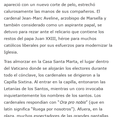
Marx Arriaga Abandona Oficinas De La SEP Tras 100 Horas
apareció con un nuevo corte de pelo, estrechó
100 Pacientes Oncológicos Piden No Cambiar A Enfermeros
calurosamente las manos de sus compañeros. El
“Paseo De La Fama” En Vallarta Genera Dudas Tras Visita De
cardenal Jean-Marc Aveline, arzobispo de Marsella y
Air Canadá Anuncia Vuelo Directo Entre Guadalajara Y Mon
también considerado como un aspirante papal, se
Hay 507 Personas Desaparecidas En Puerto Vallarta
Gobierno De Lemus Abre Oficina Especializada En Personas
detuvo para rezar ante el relicario que contiene los
Anexo De Ixtapa Privaría Ilegalmente De Personas, Acusa C
restos del papa Juan XXIII, héroe para muchos
Puerto Vallarta Acompaña En La Despedida Fúnebre Del Do
católicos liberales por sus esfuerzos para modernizar la
Puerto Vallarta Registra Más Ballenas Que Nunca Este 2
Iglesia.
SEAPAL Tendrá Módulos Itinerantes Para Inscripción A Su
Fin De Semana De San Valentín Impulsa Ventas En Restaura
Tras almorzar en la Casa Santa Marta, el lugar dentro
Zapopan: Cae Presunto Coordinador De Célula Dedicada A 
del Vaticano donde se alojarán los electores durante
Ponen En Marcha Campaña ‘No Es Lo Que Parece’ Para Pre
todo el cónclave, los cardenales se dirigieron a la
Estado Y Municipio Impulsan A Microempresas Vallartens
Capilla Sixtina. Al entrar en la capilla, entonaron las
Vuelca Camioneta Con Jornaleros Cerca De Talpa De Allen
Así Protege La Suprema Corte A Dueños De Vehículos Que
Letanías de los Santos, mientras un coro invocaba
Fátima Bosh, ¿la Mexicana Renuncia A Su Corona Como M
inquietantemente los nombres de los santos. Los
Un Piloto Captó A Una Presunta Nave Extraterrestre En Co
cardenales respondían con “
Ora pro nobis
” (que en
Vigilan Parques, Canchas Y Avenidas Para Bajar Actos Ilícit
latín significa “Ruega por nosotros”). Afuera, en la
Zapopan: Retiran 29 Motocicletas Irregulares En Operativo V
plaza, muchos espectadores de las grandes pantallas
Muere Joven Tras Ser Arrollado Por Un Camión De UnibusP