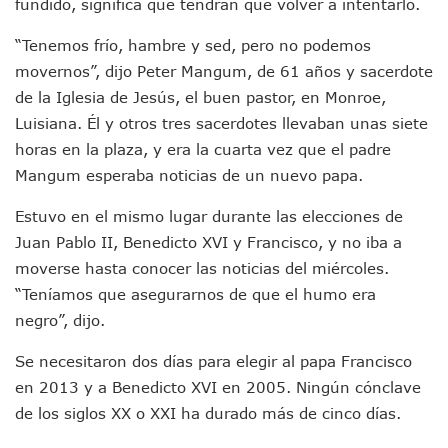
Mujeres Recorren Calles De Ixtapa Para Identificar Proble
fundido, significa que tendrán que volver a intentarlo.
Bruno Blancas Convoca A Mesa De Análisis Para La Conserv
“Tenemos frío, hambre y sed, pero no podemos
CUCosta E IMSS Nayarit Avanzan En Acuerdos Para Ampliar
Videos De Presunto Convoy Armado Desatan Operativo En 
movernos”, dijo Peter Mangum, de 61 años y sacerdote
Playa Las Cocinas: Retiran Concesión Y Anuncian Plan De 
de la Iglesia de Jesús, el buen pastor, en Monroe,
Dr. Álvarez Zayas Dirige Plan De Salud Animal Y Prevenció
Luisiana. Él y otros tres sacerdotes llevaban unas siete
Por Desaparición Forzada, Expolicías De Nayarit Enfrentar
horas en la plaza, y era la cuarta vez que el padre
“El Mayo” Zambada Es Condenado A Morir En Prisión En E
Mangum esperaba noticias de un nuevo papa.
Orgullo Vallartense: Zhoemí Luévanos Competirá En El P
Brigada Forense Brindará Atención A Familias De Persona
Estuvo en el mismo lugar durante las elecciones de
Vecinos De Vallarta 500 Exponen Queja De Vialidades A Ju
Juan Pablo II, Benedicto XVI y Francisco, y no iba a
Pelea De Extranjera Durante Función De “La Odisea” En Puer
Joven Esgrimista De Puerto Vallarta Asegura Lugar En El 
moverse hasta conocer las noticias del miércoles.
Llegan Camiones “oruga” A Puerto Vallarta Con Capacidad
“Teníamos que asegurarnos de que el humo era
Coordinan Operativo Para Las Tradicionales Paseadas 202
negro”, dijo.
Monzón Mexicano Causará Lluvias Muy Fuertes En Jalisco 
Acusado De Homicidio En El Tuito Permanecerá Un Año En 
Se necesitaron dos días para elegir al papa Francisco
Descartan Riesgo De Tsunami Para Puerto Vallarta Tras Sis
en 2013 y a Benedicto XVI en 2005. Ningún cónclave
Donald Trump Asistirá A La Final Del Mundial 2026 Entre E
de los siglos XX o XXI ha durado más de cinco días.
Retiran 10 Toneladas De Macroalga En Playa De Guayabito
Arranca Copa México De Clavados Zapopan 2026 En El Cen