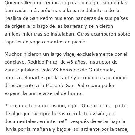
Quienes llegaron temprano para conseguir sitio en las
Juan Carlos Castro Visitó La Colonia Cristóbal Colón
Puente Amado Nervo Avanza En Un 80%, ¿se Abrirá Este Ju
barricadas más próximas a la parte delantera de la
C5 Jalisco Recupera Vehículo Robado De Puerto Vallarta En
Basílica de San Pedro pusieron banderas de sus países
Lamenta Demolición De Finca Tradicional El Colegio De Arq
de origen a lo largo de las barreras y se hicieron
Genera Críticas La Compra De 35 Nuevas Patrullas Para Pue
amigos mientras se instalaban. Otros acamparon sobre
Alejandro, Julión Y Alfredito Darán Magna Serenata En La 
tapetes de yoga o mantas de picnic.
Bloquean Acceso A Lancheros Y Pescadores En El Estero;
Recuerdan Contingencia Del Marigalante Con Reconocimi
Muchos hicieron un largo viaje, exclusivamente por el
Vallarta Destaca En Competitividad Urbana Por Turismo, F
cónclave. Rodrigo Pinto, de 43 años, instructor de
Peritajes Buscan Esclarecer Muerte De Regidora De Cabo 
IDEFT Y Hotel De Puerto Vallarta Acuerdan Programa Para C
karate jubilado, voló 23 horas desde Guatemala,
PAN Vallarta Distribuye 40 Paquetes De Artículos De Prim
aterrizó el martes por la tarde y el miércoles se dirigió
No Ha Pasado La Basura En 6 Días En La Colonia Villas Uni
directamente a la Plaza de San Pedro para poder
Convocan A Exposición Fotográfica Sobre El “domingo Negr
esperar la primera señal de humo.
Temporal De Lluvias Mantienen En Alerta A Vallarta; Llam
Ra Aguilar Recorre Rancho Nácar, Ojos De Agua Y Lomas De
Pinto, que tenía un rosario, dijo: “Quiero formar parte
Caen Más De 100 Personas Durante Operativo “Salvando V
de algo que siempre he visto en la televisión, en
Impulsa Juan Carlos Castro Almaguer Jornada Médica Grat
documentales, en internet”. Después de estar bajo la
Indigentes Se Apoderan De Las Bancas Del Hospital Regiona
Vallarta: Aseguran Casi 200 Motocicletas En Operativos V
lluvia por la mañana y bajo el sol ardiente por la tarde,
INFONAVIT Ampliará Horario De Atención En Bahía De Ba