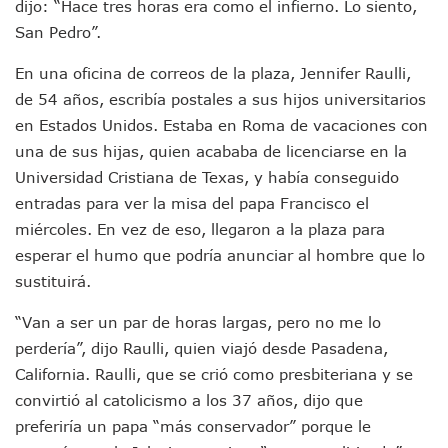
dijo: “Hace tres horas era como el infierno. Lo siento,
Urrutia Comunica Se Encuentra En Pausa Por Crecimiento
San Pedro”.
Héctor Santana Anuncia Inspecciones Nocturnas A Motocic
Nayarit, Jalisco Y Otros 6 Estados Suspenden Clases Este 
En una oficina de correos de la plaza, Jennifer Raulli,
Puerto Vallarta Suspende La Recolección De La Basura Est
de 54 años, escribía postales a sus hijos universitarios
Reporte Preliminar De Afectaciones, Según El Gobierno Mun
en Estados Unidos. Estaba en Roma de vacaciones con
Canaco Servytur Puerto Vallarta Pide Evitar La Rapiña En N
una de sus hijas, quien acababa de licenciarse en la
Localizan 19 Vehículos Calcinados En Bahía De Banderas 
Universidad Cristiana de Texas, y había conseguido
Reportan Al Menos 60 Negocios Incendiados En Puerto Vall
Coparmex Pide Reforzar Seguridad Tras Jornada De Violenci
entradas para ver la misa del papa Francisco el
Sin Daños A La Infraestructura Del Aeropuerto De Vallarta,
miércoles. En vez de eso, llegaron a la plaza para
Estados Unidos Pide A Sus Ciudadanos Resguardarse Si Est
esperar el humo que podría anunciar al hombre que lo
Gobierno De México Confirma Muerte De “El Mencho” Tras 
sustituirá.
Evacúan Aeropuerto De Puerto Vallarta Y Air Canada Cance
Gobierno De Vallarta Pide No Salir De Casa Y No Abrir Neg
“Van a ser un par de horas largas, pero no me lo
Reportan Captura Y Muerte De “El Mencho” En Medio De Op
perdería”, dijo Raulli, quien viajó desde Pasadena,
Enfrentamientos Y Narcobloqueos Son Por Operativo En Ta
California. Raulli, que se crió como presbiteriana y se
Narcobloqueos Causan Pánico Y Tensión En Puerto Vallart
Justicia Penal-Oral Sigue Rezagada A 10 Años De La Entrada
convirtió al catolicismo a los 37 años, dijo que
Polvo, Ruido, Máquinas… Así Las Obras Inconclusas En El 
preferiría un papa “más conservador” porque le
Decomisan 4 Toneladas De Droga En Aguas De Manzanillo,