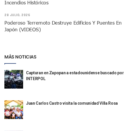
Incendios Históricos
UVC Suma Derecho Y Contaduría A Su Oferta Educativa En P
Arranca El Campeonato Internacional Charro Vallarta 2026
28 JULIO, 2026
Hoteleros Señalan Impacto Turístico Por Los Bloqueos Vial
Caso Clarisa: Fiscalía Anticorrupción Investiga Conducta D
Poderoso Terremoto Destruye Edificios Y Puentes En
Segunda Protesta Por El Caso Clarisa Colapsa Vialidades Cl
Japón (VIDEOS)
Familia De Clarisa Anuncia Denuncias Ante Derechos Huma
Esposo De Clarisa Pide Apoyo Para Probar Presunta Ebrieda
Crece Economía De Jalisco 14 Veces Más Que El Promedio
Instalan Mesa Regional Para Atender Violencia Feminicida Y
MÁS NOTICIAS
Ricardo Salinas Comienza A Pagarle Al SAT
Continúan Operativos De Prevención Y Vigilancia De Segur
Capturan en Zapopan a estadounidense buscado por
SEAPAL Realiza La Primera Entrega De Tinacos Del 2026 En
INTERPOL
Cierra Jalisco Histórica Participación En FITUR 2026
Abre En UNIRSE Puerto Vallarta El Módulo De Inclusión Y D
Puerto Vallarta En Lo Alto De Las Preferencias Turísticas
Héctor Santana Dona Terreno En Ejido San José Donde Sepu
Juan Carlos Castro visita la comunidad Villa Rosa
Elefante Marino Vuelve A Descansar En Playa Los Ayala Po
Champions League: ¿Quiénes Ya Clasificaron A Los Octavos
Invita Fundación Andrea 3.21 A La Segunda Edición De “Sab
Puerto Vallarta Está Listo Para El Medio Maratón Turístico