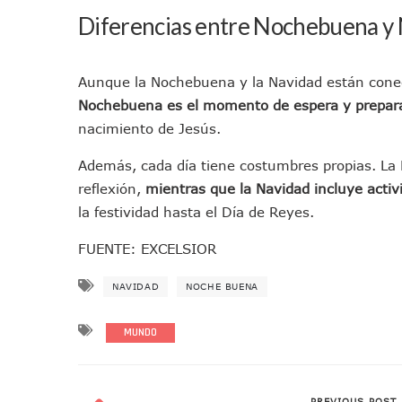
Videos De Presunto Convoy
Diferencias entre Nochebuena y
Playa Las Cocinas: Retiran
Dr. Álvarez Zayas Dirige Pl
Aunque la Nochebuena y la Navidad están conec
Por Desaparición Forzada, E
Nochebuena es el momento de espera y prepar
“El Mayo” Zambada Es Conde
nacimiento de Jesús.
Orgullo Vallartense: Zhoem
Además, cada día tiene costumbres propias. La 
Brigada Forense Brindará A
reflexión,
mientras que la Navidad incluye activ
Vecinos De Vallarta 500 Exp
la festividad hasta el Día de Reyes.
Pelea De Extranjera Durante
Joven Esgrimista De Puerto 
FUENTE: EXCELSIOR
Llegan Camiones “oruga” A 
NAVIDAD
NOCHE BUENA
Coordinan Operativo Para L
Monzón Mexicano Causará Ll
MUNDO
Acusado De Homicidio En El
Descartan Riesgo De Tsunam
Donald Trump Asistirá A La 
PREVIOUS POST