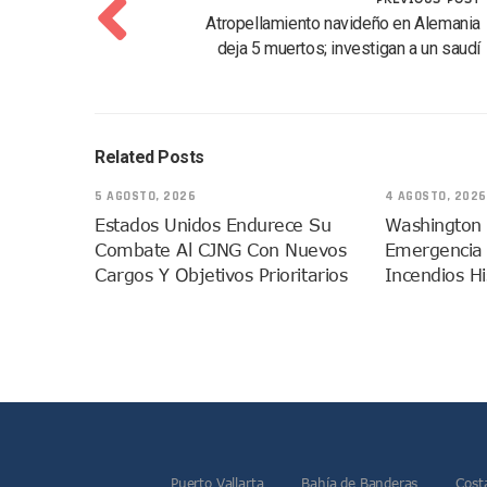
Retiran 10 Toneladas De Ma
Atropellamiento navideño en Alemania
deja 5 muertos; investigan a un saudí
Arranca Copa México De Cl
Munguía Analiza Pedir 100 
Bomberas De Vallarta Asisti
Región Sanitaria VIII Acti
Related Posts
Asesinan A Regidora De Te
5 AGOSTO, 2026
4 AGOSTO, 2026
Recuperan Seis Vehículos 
Estados Unidos Endurece Su
Washington 
SEP Asigna Escuelas Para El
Combate Al CJNG Con Nuevos
Emergencia 
Tráfico Aéreo Cae En Puerto
Cargos Y Objetivos Prioritarios
Incendios Hi
SAT Lleva Su Oficina Móvil A
Mediante Asambleas Informa
IMSS Rehabilitará Infraestr
Puerto Vallarta Se Suma A S
Retiran Cacharros De 30 Pun
Movimiento Ciudadano Capaci
Hospital Civil De La Costa I
Puerto Vallarta
Bahía de Banderas
Cost