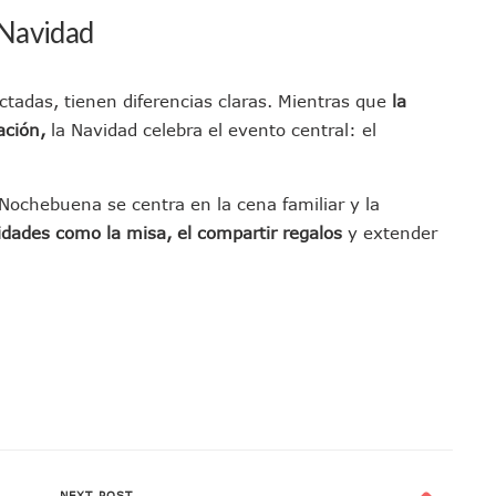
 Armado Desatan Operativo En Puerto Vallarta
 Navidad
 Concesión Y Anuncian Plan De Restauración Ambiental
an De Salud Animal Y Prevención Del Dengue En Tomatlán
tadas, tienen diferencias claras. Mientras que
la
xpolicías De Nayarit Enfrentarán Proceso Penal
ación,
la Navidad celebra el evento central: el
nado A Morir En Prisión En Estados Unidos
í Luévanos Competirá En El Panamericano De Esgrima
Nochebuena se centra en la cena familiar y la
tención A Familias De Personas Desaparecidas En Tapalpa
idades como la misa, el compartir regalos
y extender
onen Queja De Vialidades A Juan Carlos Castro
 Función De “La Odisea” En Puerto Vallarta Se Vuelve Viral
Vallarta Asegura Lugar En El Panamericano De Lima
Puerto Vallarta Con Capacidad Para 130 Pasajeros C/u
as Tradicionales Paseadas 2026 De Las Palmas
uvias Muy Fuertes En Jalisco Y Otros Estados
 Tuito Permanecerá Un Año En Prisión Preventiva
i Para Puerto Vallarta Tras Sismo De 7.4 En Chiapas
Final Del Mundial 2026 Entre España Y Argentina
NEXT POST