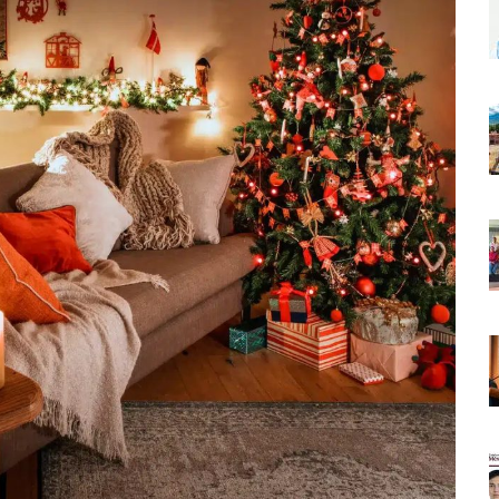
stadio De Tritones Vallarta; Será Financiado Por Privados
 En Puerto Vallarta, ¿para Quiénes Aplica Y Cómo Tramitarlas?
as Explosión De Una Pipa En Tlaquepaque (VIDEO)
aje De La Cuarta Transformación A Puerto Vallarta Y Tomatlán
Verde En El Estero El Salado Por Su 26 Aniversario
En Los PriceAgencies Awards 2026 En Ciudad De México
 Gratuita En Puerto Vallarta Para Emprendedores Y Ciudadanía
an Integrar La Planilla Del PAN Vallarta Para El 2027
vo En Seis Colonias Del Centro De Puerto Vallarta
onoce La Labor Del Personal De Servicios Eficientes
o Vallarta Con Tormentas Y Ambiente Caluroso
e A Referentes De La Comunidad LGBT+ En Puerto Vallarta
2.º “Ejército Del Verde” En La Colonia Primero De Mayo
 Venezuela Con 718 Toneladas De Ayuda Humanitaria
En Puerto Vallarta: Rutas, Horarios Y Capacidad
iones Deben De Tener Aire Acondicionado: Diego Monraz