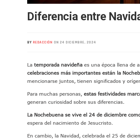
Centro De Autismo Es Un Par
Diferencia entre Navi
Lluvias Y Oleaje Elevado Ma
Jóvenes En Movimiento Jali
En PV Encabezan Preferenci
Pancho López; En La Mira D
BY
REDACCIÓN
ON 24 DICIEMBRE, 2024
Cae El “R1”, Presunto Autor
Muere Manolo Solo, Actor De
La
temporada navideña
es una época llena de al
Citan A Siete Integrantes D
celebraciones más importantes están la Noche
IMSS Invierte 12.6 MDP En R
mencionarse juntos, tienen significados y orígen
En Abril 2027 Terminarán El
Puerto Vallarta Fortalece S
Para muchas personas,
estas festividades mar
Accidente En Un RZR, Princ
generan curiosidad sobre sus diferencias.
Este Viernes, Lemus Inaugur
La Nochebuena se vive el 24 de diciembre como 
Nidos De Lluvia Busca Benefi
espera del nacimiento de Jesucristo.
Morena Cierra Filas Por La 
En cambio, la Navidad, celebrada el 25 de dici
Hallazgo De Yareli Colmenar