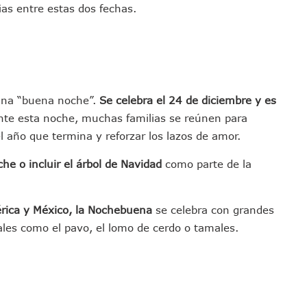
ias entre estas dos fechas.
a Premiación Nacional De La Liga Premier FMF
tos De Familias En Las Paseadas De Las Palmas 2026
los Mantienen Restricciones En Playas De Puerto Vallarta
Y Comienza Una Nueva Vida Con Una Familia
Empleos; Solo Generó 262 Mil En Seis Meses: Coparmex
una “buena noche”.
Se celebra el 24 de diciembre y es
ye Edificios Y Puentes En Japón (VIDEOS)
nte esta noche, muchas familias se reúnen para
lcalde De Jalisco, Según Statistical Research Corporation
l año que termina y reforzar los lazos de amor.
miones Al Corredor Bahía De Banderas–Puerto Vallarta
he o incluir el árbol de Navidad
como parte de la
s Ministerios Públicos Para Puerto Vallarta
to Vallarta Registra 80% De Avance En Su Construcción
Percepción De Inseguridad En Puerto Vallarta
rica y México, la Nochebuena
se celebra con grandes
úne A Emprendedores Locales En La Isla Shopping Village
nales como el pavo, el lomo de cerdo o tamales.
En Puerto Vallarta
 Derechos De Víctima De Abuso Sexual En Preescolar
ras Reporte De Posible Crematorio Clandestino
De La Principal Avenida Turística De Puerto Vallarta