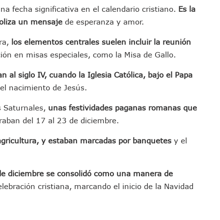
etienen El Transporte Público En Puerto Vallarta
na fecha significativa en el calendario cristiano.
Es la
boliza un mensaje
de esperanza y amor.
ialistas Para Analizar La Conservación Del Estero El Salado
 Don Juan Ramírez En Puerto Vallarta
ra,
los elementos centrales suelen incluir la reunión
Asamblea Informativa En La Colonia Bobadilla
ación en misas especiales, como la Misa de Gallo.
 Generar Oleaje Elevado En La Costa De Jalisco
 al siglo IV, cuando la Iglesia Católica, bajo el Papa
te Verano Puede Costar Hasta 22 Mil 677 Pesos
el nacimiento de Jesús.
Cocodrilos En Playas De Puerto Vallarta
Al Diputado Federal Bruno Blancas
s Saturnales,
unas festividades paganas romanas que
en A Juan Carlos Castro
raban del 17 al 23 de diciembre.
dista Francisco Alejandro Leyva Aguilar
 agricultura, y estaban marcadas por banquetes
y el
 Armados En Bucerías; Aseguran Armas Y “poncha Llantas”
parencia Sobre Nuevo Vertedero En Tepatitlán
de diciembre se consolidó como una manera de
 Tendrán Una “Casa De Día” Renovada
lebración cristiana, marcando el inicio de la Navidad
Ixtapa Para Identificar Problemas De Seguridad Y Movilidad
a De Análisis Para La Conservación Del Estero El Salado
nzan En Acuerdos Para Ampliar La Formación Clínica De Estudiantes