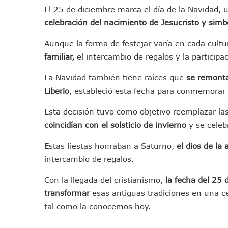
Lluvias E Inundaciones No D
El 25 de diciembre marca el día de la Navidad, u
celebración del nacimiento de Jesucristo y sim
Bruno Blancas Reúne A Espec
Entregan Aparato Auditivo A
Aunque la forma de festejar varía en cada cultu
Juan Carlos Castro Realiza 
familiar,
el intercambio de regalos y la particip
Huracán En Formación Podría
La Navidad también tiene raíces que
se remontan
Viajar A Puerto Vallarta Es
Liberio
, estableció esta fecha para conmemorar 
Buscan Reducir Riesgos Por 
Plantean “Ley Don Juanito” 
Esta decisión tuvo como objetivo reemplazar la
Vecinos De La Playita Recib
coincidían con el solsticio de invierno
y se celeb
Asesinan En Oaxaca Al Perio
Estas fiestas honraban a Saturno,
el dios de la
Detienen A Cuatro Hombres
intercambio de regalos.
Yussara Canales Pide Trans
Con la llegada del cristianismo,
la fecha del 25 
Adultos Mayores De Ixtapa
transformar
esas antiguas tradiciones en una ce
Mujeres Recorren Calles De 
tal como la conocemos hoy.
Bruno Blancas Convoca A Mes
CUCosta E IMSS Nayarit Ava