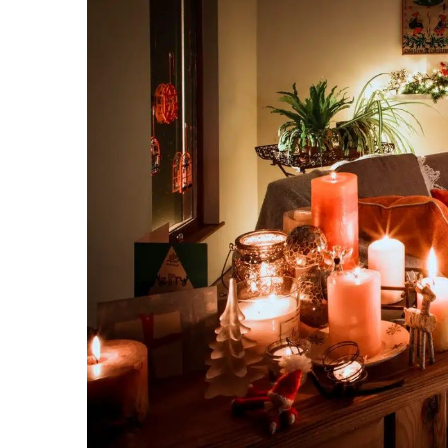
Avanza Plan Para Construir E
Nuevas Concesiones De Taxis
Mueren Cuatro Personas Tr
Bruno Blancas Lleva El Mens
Liberan 180 Crías De Iguana 
Puerto Vallarta Participa 
Ofrecerán Asesoría Jurídica
Juan Solís E Iris Torres Busc
Realizan Operativo Preventi
Arquitecto Luis Munguía Rec
Semana Lluviosa Para Puert
Voces Del Orgullo Distingu
Partido Verde Conforma Su 1
Buques Mexicanos Parten A
Nuevo Transporte Eléctrico 
En Vallarta, Todos Los Cam