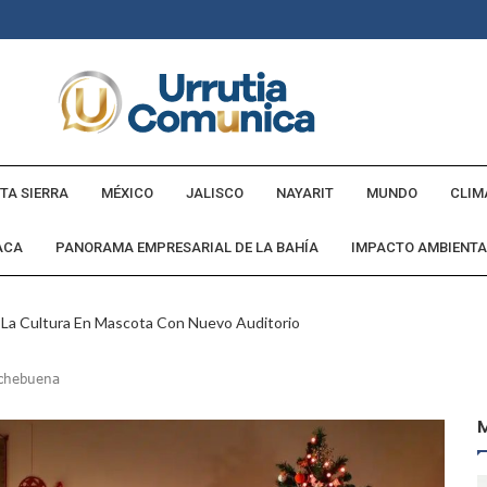
TA SIERRA
MÉXICO
JALISCO
NAYARIT
MUNDO
CLIM
ACA
PANORAMA EMPRESARIAL DE LA BAHÍA
IMPACTO AMBIENTA
La Cultura En Mascota Con Nuevo Auditorio
e Los Archivos Municipales En Puerto Vallarta
ochebuena
 Combate Al CJNG Con Nuevos Cargos Y Objetivos Prioritarios
lmenares Márquez, Desaparecido En Puerto Vallarta
r Sustento Legal De Las Descargas Residuales Al Mar
ergencia Ambiental Por Incendios Históricos