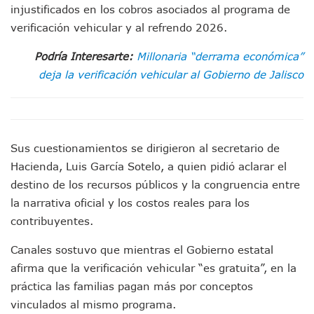
Munguía Es El Sexto Mejor Alcalde De Jalisco, Según Statis
injustificados en los cobros asociados al programa de
ATM Incorpora 20 Nuevos Camiones Al Corredor Bahía De 
verificación vehicular y al refrendo 2026.
Colectivos Piden A Lemus Más Ministerios Públicos Para Pu
Avenida Federación En Puerto Vallarta Registra 80% De A
Podría Interesarte:
Millonaria “derrama económica”
Caída De “El Mencho” Elevó Percepción De Inseguridad En 
deja la verificación vehicular al Gobierno de Jalisco
Mercado Vallarta Incluye Reúne A Emprendedores Locales E
Morenistas Imparten Taller En Puerto Vallarta
CEDHJ Señala Violaciones A Derechos De Víctima De Abuso
Ayutla Bajo Investigación Tras Reporte De Posible Cremato
Maleza Crece En Camellones De La Principal Avenida Turíst
Sus cuestionamientos se dirigieron al secretario de
Lluvias E Inundaciones No Detienen El Transporte Público E
Hacienda, Luis García Sotelo, a quien pidió aclarar el
Bruno Blancas Reúne A Especialistas Para Analizar La Cons
destino de los recursos públicos y la congruencia entre
Entregan Aparato Auditivo A Don Juan Ramírez En Puerto Va
la narrativa oficial y los costos reales para los
Juan Carlos Castro Realiza Asamblea Informativa En La Colo
contribuyentes.
Huracán En Formación Podría Generar Oleaje Elevado En L
Viajar A Puerto Vallarta Este Verano Puede Costar Hasta 2
Canales sostuvo que mientras el Gobierno estatal
Buscan Reducir Riesgos Por Cocodrilos En Playas De Puerto
afirma que la verificación vehicular “es gratuita”, en la
Plantean “Ley Don Juanito” Al Diputado Federal Bruno Blan
Vecinos De La Playita Reciben A Juan Carlos Castro
práctica las familias pagan más por conceptos
Asesinan En Oaxaca Al Periodista Francisco Alejandro Leyv
vinculados al mismo programa.