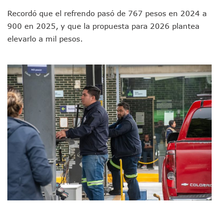
Detienen A Cuatro Hombres Armados En Bucerías; Asegur
Yussara Canales Pide Transparencia Sobre Nuevo Vertedero
Recordó que el refrendo pasó de 767 pesos en 2024 a
Adultos Mayores De Ixtapa Tendrán Una “Casa De Día” Re
900 en 2025, y que la propuesta para 2026 plantea
Mujeres Recorren Calles De Ixtapa Para Identificar Proble
elevarlo a mil pesos.
Bruno Blancas Convoca A Mesa De Análisis Para La Conserv
CUCosta E IMSS Nayarit Avanzan En Acuerdos Para Ampliar
Videos De Presunto Convoy Armado Desatan Operativo En 
Playa Las Cocinas: Retiran Concesión Y Anuncian Plan De 
Dr. Álvarez Zayas Dirige Plan De Salud Animal Y Prevenció
Por Desaparición Forzada, Expolicías De Nayarit Enfrentar
“El Mayo” Zambada Es Condenado A Morir En Prisión En E
Orgullo Vallartense: Zhoemí Luévanos Competirá En El P
Brigada Forense Brindará Atención A Familias De Persona
Vecinos De Vallarta 500 Exponen Queja De Vialidades A Ju
Pelea De Extranjera Durante Función De “La Odisea” En Puer
Joven Esgrimista De Puerto Vallarta Asegura Lugar En El 
Llegan Camiones “oruga” A Puerto Vallarta Con Capacidad
Coordinan Operativo Para Las Tradicionales Paseadas 202
Monzón Mexicano Causará Lluvias Muy Fuertes En Jalisco 
Acusado De Homicidio En El Tuito Permanecerá Un Año En 
Descartan Riesgo De Tsunami Para Puerto Vallarta Tras Sis