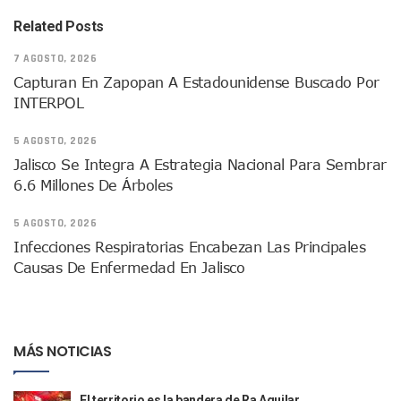
Justicia Penal-Oral Sigue Rezagada A 10 Años De La Entrada
Related Posts
Polvo, Ruido, Máquinas… Así Las Obras Inconclusas En El 
Decomisan 4 Toneladas De Droga En Aguas De Manzanillo,
7 AGOSTO, 2026
Incendio En Taller De Vehículos Pesados En San Juan De Lo
Capturan En Zapopan A Estadounidense Buscado Por
Congreso Médico En Puerto Vallarta Dejará Beneficios Soc
INTERPOL
Estados Unidos Detecta Red Ilícita De Tiempos Compartid
Mueren 8 Personas De Bahía De Banderas En Operativo Na
5 AGOSTO, 2026
Personas Therian Convocan A Mega Convivio En Guadalaja
Jalisco Se Integra A Estrategia Nacional Para Sembrar
Unirse Vallarta: Horario De Atención De Oficina De Búsq
6.6 Millones De Árboles
Localizan Y Liberan A Cuatro Personas Que Permanecían I
Ola De Calor Alcanzará Su Máximo Este Jueves En Jalisco,
5 AGOSTO, 2026
Macro Desfogue De Tuberías Dejará Sin Agua A 150 Colonia
Infecciones Respiratorias Encabezan Las Principales
Sigue El Programa De Bacheo En Puerto Vallarta
Causas De Enfermedad En Jalisco
Localizan A Menor Extraviada En La Nueva Central De Aut
Alumnos De “La Pesquera” Se Intoxican Tras Consumir Clo
Bruno Blancas Destaca Avances Legislativos Aprobados En
¡Qué Horror! Buscan Posible Fosa Clandestina En El Patio D
Melissa Madero Denuncia Despido De Su Personal Por Pres
MÁS NOTICIAS
Puerto Vallarta Presente En El Anuncio Del Plan Integral D
Miércoles De Ceniza: ¿Qué Significa La Cruz Que Se Pone E
El territorio es la bandera de Ra Aguilar