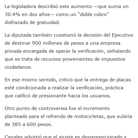
Donald Trump Asistirá A La Final Del Mundial 2026 Entre E
La legisladora describió este aumento —que suma un
Retiran 10 Toneladas De Macroalga En Playa De Guayabito
30.4% en dos años— como un “doble cobro”
Arranca Copa México De Clavados Zapopan 2026 En El Cen
disfrazado de gratuidad.
Munguía Analiza Pedir 100 MDP De Adelanto De Participac
Bomberas De Vallarta Asistirán A Simposio Internacional 
La diputada también cuestionó la decisión del Ejecutivo
Región Sanitaria VIII Activa Programa Para Menores Con Di
de destinar 900 millones de pesos a una empresa
Asesinan A Regidora De Tecate Por Morena Y A Su Esposo
privada encargada de operar la verificación, señalando
Recuperan Seis Vehículos Con Reporte De Robo Durante O
que se trata de recursos provenientes de impuestos
SEP Asigna Escuelas Para El Ciclo 2026-2027 En Jalisco; 
Tráfico Aéreo Cae En Puerto Vallarta Durante El 2026; Gua
ciudadanos.
SAT Lleva Su Oficina Móvil A Talpa De Allende Para Realizar
En ese mismo sentido, criticó que la entrega de placas
Mediante Asambleas Informativas Juan Carlos Castro Fort
IMSS Rehabilitará Infraestructura De La UMF No. 170 En Pue
esté condicionada a realizar la verificación, práctica
Puerto Vallarta Se Suma A Simulacro Estatal Por Bloqueos 
que calificó de presionante hacia los usuarios.
Retiran Cacharros De 30 Puntos En Colonias De Puerto Vall
Movimiento Ciudadano Capacita A Su Estructura Territorial
Otro punto de controversia fue el incremento
Hospital Civil De La Costa Inicia Su Construcción En Puerto 
planteado para el refrendo de motocicletas, que subiría
Fechas Y Sedes De Las Jornadas De Adopción De Perros En 
de 385 a 600 pesos.
Accidente Fatal En La Autopista Guadalajara–Tepic Deja En
Ra Aguilar Fortalece La Transformación Desde Las Asambl
Canales advirtió que el ajuste es desproporcionado y