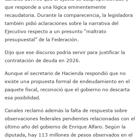
Aparecen Vivos Los Tres Estudiantes Desaparecidos De Gu
que responde a una lógica eminentemente
Tras Caer Ante Inglaterra, México Recibe Multa Económica
recaudatoria. Durante la comparecencia, la legisladora
Dictan Prisión Preventiva A Exdirector De Pemex Por Presun
también pidió aclaraciones sobre la narrativa del
Juan Carlos Castro Visitó La Colonia Cristóbal Colón
Puente Amado Nervo Avanza En Un 80%, ¿se Abrirá Este Ju
Ejecutivo respecto a un presunto “maltrato
C5 Jalisco Recupera Vehículo Robado De Puerto Vallarta En
presupuestal” de la Federación.
Lamenta Demolición De Finca Tradicional El Colegio De Arq
Genera Críticas La Compra De 35 Nuevas Patrullas Para Pue
Dijo que ese discurso podría servir para justificar la
Alejandro, Julión Y Alfredito Darán Magna Serenata En La 
contratación de deuda en 2026.
Bloquean Acceso A Lancheros Y Pescadores En El Estero;
Recuerdan Contingencia Del Marigalante Con Reconocimi
Aunque el secretario de Hacienda respondió que no
Vallarta Destaca En Competitividad Urbana Por Turismo, F
existe una propuesta formal de endeudamiento en el
Peritajes Buscan Esclarecer Muerte De Regidora De Cabo 
paquete fiscal, reconoció que el gobierno no descarta
IDEFT Y Hotel De Puerto Vallarta Acuerdan Programa Para C
esa posibilidad.
PAN Vallarta Distribuye 40 Paquetes De Artículos De Prim
No Ha Pasado La Basura En 6 Días En La Colonia Villas Uni
Canales reclamó además la falta de respuesta sobre
Convocan A Exposición Fotográfica Sobre El “domingo Negr
observaciones federales pendientes relacionadas con el
Temporal De Lluvias Mantienen En Alerta A Vallarta; Llam
Ra Aguilar Recorre Rancho Nácar, Ojos De Agua Y Lomas De
último año del gobierno de Enrique Alfaro. Según la
Caen Más De 100 Personas Durante Operativo “Salvando V
diputada, hay 113 millones de pesos observados en el
Impulsa Juan Carlos Castro Almaguer Jornada Médica Grat