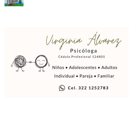
Vigilan Parques, Canchas Y Avenidas Para Bajar Actos Ilícit
Zapopan: Retiran 29 Motocicletas Irregulares En Operativo V
Muere Joven Tras Ser Arrollado Por Un Camión De UnibusP
Formalizan Uso De Espacio Comunitario En Verde Vallarta
Choque De Camionetas Deja Un Muerto En Autopista A Puer
Detienen A Peligroso Homicida De Guadalajara, Vinculado
Aprueban Nuevo Programa De Becas Escolares En Puerto V
Grasas De Establecimientos Comerciales Provocan Tapon
Colocan Cruz En Memoria De Clarisa Rodríguez En El Sitio 
Parejas En México: Bajan Matrimonios Y Crecen Uniones L
Yussara Canales Presenta La “ley Clarisa” Contra Conduct
Muere “Ma Nena”, La Abuelita Mexicana Que Se Robó El Co
Empresario De Vallarta Participa En La Feria De Innovaci
Avanza Reducción De La Jornada Laboral A 40 Horas; La Ap
Localizan Cuatro Vehículos Robados En Puerto Vallarta
CANIRAC Vallarta–Bahía De Banderas Reelige A Martha Par
Reportan Poncha Llantas En Carretera Compostela–Las Va
La Marina Decomisa 39 Máquinas Tragamonedas En Nayarit; 
Talento Vallartense Llegó A Canadá Y Abre Camino Para N
Descuentos Preferenciales En El Pago Del Predial 2026