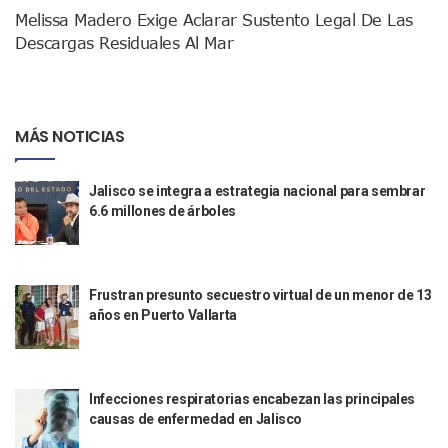
Melissa Madero Exige Aclarar Sustento Legal De Las
Sin Daños A La Infraestructura Del Aeropuerto De Vallarta,
Descargas Residuales Al Mar
Estados Unidos Pide A Sus Ciudadanos Resguardarse Si Est
Gobierno De México Confirma Muerte De “El Mencho” Tras 
Evacúan Aeropuerto De Puerto Vallarta Y Air Canada Cance
Gobierno De Vallarta Pide No Salir De Casa Y No Abrir Neg
Reportan Captura Y Muerte De “El Mencho” En Medio De Op
MÁS NOTICIAS
Enfrentamientos Y Narcobloqueos Son Por Operativo En Ta
Narcobloqueos Causan Pánico Y Tensión En Puerto Vallart
Jalisco se integra a estrategia nacional para sembrar
Justicia Penal-Oral Sigue Rezagada A 10 Años De La Entrada
6.6 millones de árboles
Polvo, Ruido, Máquinas… Así Las Obras Inconclusas En El 
Decomisan 4 Toneladas De Droga En Aguas De Manzanillo,
Incendio En Taller De Vehículos Pesados En San Juan De Lo
Congreso Médico En Puerto Vallarta Dejará Beneficios Soc
Frustran presunto secuestro virtual de un menor de 13
Estados Unidos Detecta Red Ilícita De Tiempos Compartid
años en Puerto Vallarta
Mueren 8 Personas De Bahía De Banderas En Operativo Na
Personas Therian Convocan A Mega Convivio En Guadalaja
Unirse Vallarta: Horario De Atención De Oficina De Búsq
Localizan Y Liberan A Cuatro Personas Que Permanecían I
Infecciones respiratorias encabezan las principales
Ola De Calor Alcanzará Su Máximo Este Jueves En Jalisco,
causas de enfermedad en Jalisco
Macro Desfogue De Tuberías Dejará Sin Agua A 150 Colonia