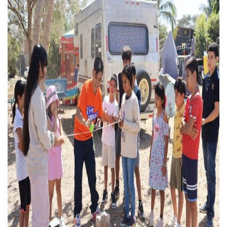
Entregan Aparato Auditivo A Don Juan Ramírez En Puerto Va
Juan Carlos Castro Realiza Asamblea Informativa En La Colo
Huracán En Formación Podría Generar Oleaje Elevado En L
Viajar A Puerto Vallarta Este Verano Puede Costar Hasta 2
Buscan Reducir Riesgos Por Cocodrilos En Playas De Puerto
Plantean “Ley Don Juanito” Al Diputado Federal Bruno Blan
Vecinos De La Playita Reciben A Juan Carlos Castro
Asesinan En Oaxaca Al Periodista Francisco Alejandro Leyv
Detienen A Cuatro Hombres Armados En Bucerías; Asegur
Yussara Canales Pide Transparencia Sobre Nuevo Vertedero
Adultos Mayores De Ixtapa Tendrán Una “Casa De Día” Re
Mujeres Recorren Calles De Ixtapa Para Identificar Proble
Bruno Blancas Convoca A Mesa De Análisis Para La Conserv
CUCosta E IMSS Nayarit Avanzan En Acuerdos Para Ampliar
Videos De Presunto Convoy Armado Desatan Operativo En 
Playa Las Cocinas: Retiran Concesión Y Anuncian Plan De 
Dr. Álvarez Zayas Dirige Plan De Salud Animal Y Prevenció
Por Desaparición Forzada, Expolicías De Nayarit Enfrentar
“El Mayo” Zambada Es Condenado A Morir En Prisión En E
Orgullo Vallartense: Zhoemí Luévanos Competirá En El P