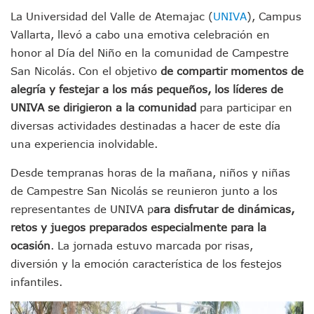
Morena Cierra Filas Por La Defensa Del Agua De Calidad En
La Universidad del Valle de Atemajac (
UNIVA
), Campus
Hallazgo De Yareli Colmenares Tovar Eleva A 4 Cuerpos En
Vallarta, llevó a cabo una emotiva celebración en
Regresa A Puerto Vallarta La Premiación Nacional De La L
honor al Día del Niño en la comunidad de Campestre
Ra Aguilar Acompaña A Cientos De Familias En Las Pasead
San Nicolás. Con el objetivo
de compartir momentos de
Oleaje Y Riesgo Por Cocodrilos Mantienen Restricciones En
alegría y festejar a los más pequeños, los líderes de
“Kato” Supera El Abandono Y Comienza Una Nueva Vida Co
México Necesitaba 600 Mil Empleos; Solo Generó 262 Mil
UNIVA se dirigieron a la comunidad
para participar en
Poderoso Terremoto Destruye Edificios Y Puentes En Jap
diversas actividades destinadas a hacer de este día
Munguía Es El Sexto Mejor Alcalde De Jalisco, Según Statis
una experiencia inolvidable.
ATM Incorpora 20 Nuevos Camiones Al Corredor Bahía De 
Colectivos Piden A Lemus Más Ministerios Públicos Para Pu
Desde tempranas horas de la mañana, niños y niñas
Avenida Federación En Puerto Vallarta Registra 80% De A
de Campestre San Nicolás se reunieron junto a los
Caída De “El Mencho” Elevó Percepción De Inseguridad En 
representantes de UNIVA p
ara disfrutar de dinámicas,
Mercado Vallarta Incluye Reúne A Emprendedores Locales E
retos y juegos preparados especialmente para la
Morenistas Imparten Taller En Puerto Vallarta
CEDHJ Señala Violaciones A Derechos De Víctima De Abuso
ocasión
. La jornada estuvo marcada por risas,
Ayutla Bajo Investigación Tras Reporte De Posible Cremato
diversión y la emoción característica de los festejos
Maleza Crece En Camellones De La Principal Avenida Turíst
infantiles.
Lluvias E Inundaciones No Detienen El Transporte Público E
Bruno Blancas Reúne A Especialistas Para Analizar La Cons