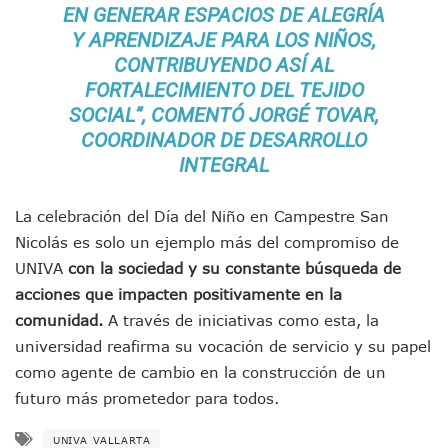
EN GENERAR ESPACIOS DE ALEGRÍA
IMSS Rehabilitará Infraestructura De La UMF No. 170 En Pue
Y APRENDIZAJE PARA LOS NIÑOS,
Puerto Vallarta Se Suma A Simulacro Estatal Por Bloqueos 
Retiran Cacharros De 30 Puntos En Colonias De Puerto Vall
CONTRIBUYENDO ASÍ AL
Movimiento Ciudadano Capacita A Su Estructura Territorial
FORTALECIMIENTO DEL TEJIDO
Hospital Civil De La Costa Inicia Su Construcción En Puerto 
SOCIAL”, COMENTÓ JORGÉ TOVAR,
Fechas Y Sedes De Las Jornadas De Adopción De Perros En 
COORDINADOR DE DESARROLLO
Accidente Fatal En La Autopista Guadalajara–Tepic Deja En
INTEGRAL
Ra Aguilar Fortalece La Transformación Desde Las Asambl
Aparecen Vivos Los Tres Estudiantes Desaparecidos De Gu
Tras Caer Ante Inglaterra, México Recibe Multa Económica
La celebración del Día del Niño en Campestre San
Dictan Prisión Preventiva A Exdirector De Pemex Por Presun
Nicolás es solo un ejemplo más del compromiso de
Juan Carlos Castro Visitó La Colonia Cristóbal Colón
UNIVA
con la sociedad y su constante búsqueda de
Puente Amado Nervo Avanza En Un 80%, ¿se Abrirá Este Ju
acciones que impacten positivamente en la
C5 Jalisco Recupera Vehículo Robado De Puerto Vallarta En
comunidad.
A través de iniciativas como esta, la
Lamenta Demolición De Finca Tradicional El Colegio De Arq
universidad reafirma su vocación de servicio y su papel
Genera Críticas La Compra De 35 Nuevas Patrullas Para Pue
Alejandro, Julión Y Alfredito Darán Magna Serenata En La 
como agente de cambio en la construcción de un
Bloquean Acceso A Lancheros Y Pescadores En El Estero;
futuro más prometedor para todos.
Recuerdan Contingencia Del Marigalante Con Reconocimi
Vallarta Destaca En Competitividad Urbana Por Turismo, F
UNIVA VALLARTA