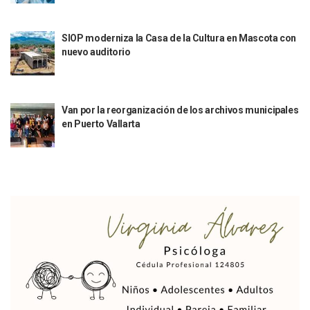
Sigue El Programa De Bacheo En Puerto Vallarta
Localizan A Menor Extraviada En La Nueva Central De Aut
SIOP moderniza la Casa de la Cultura en Mascota con
Alumnos De “La Pesquera” Se Intoxican Tras Consumir Clo
nuevo auditorio
Bruno Blancas Destaca Avances Legislativos Aprobados En
¡Qué Horror! Buscan Posible Fosa Clandestina En El Patio D
Melissa Madero Denuncia Despido De Su Personal Por Pres
Puerto Vallarta Presente En El Anuncio Del Plan Integral D
Van por la reorganización de los archivos municipales
Miércoles De Ceniza: ¿Qué Significa La Cruz Que Se Pone E
en Puerto Vallarta
Quiso Matar A Un Anciano Con Parkinson En Puerto Vallart
¡El Pitillal Vive Su Primera Feria Del Libro!
Quema Controlada En Atenguillo Busca Minimizar Riesgo D
Marx Arriaga Abandona Oficinas De La SEP Tras 100 Horas
100 Pacientes Oncológicos Piden No Cambiar A Enfermeros
“Paseo De La Fama” En Vallarta Genera Dudas Tras Visita De
Air Canadá Anuncia Vuelo Directo Entre Guadalajara Y Mon
Hay 507 Personas Desaparecidas En Puerto Vallarta
Gobierno De Lemus Abre Oficina Especializada En Personas
Anexo De Ixtapa Privaría Ilegalmente De Personas, Acusa C
Puerto Vallarta Acompaña En La Despedida Fúnebre Del Do
Puerto Vallarta Registra Más Ballenas Que Nunca Este 2