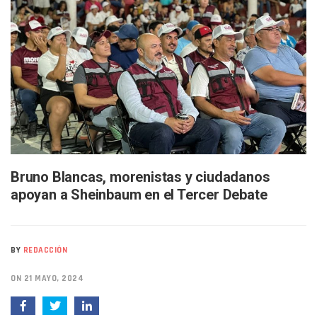
Buscan A Wilber Armando Colmenares Márquez, Desaparec
Melissa Madero Exige Aclarar Sustento Legal De Las Desca
Washington Enfrenta Una Emergencia Ambiental Por Incen
Avanza Plan Para Construir Estadio De Tritones Vallarta; S
Nuevas Concesiones De Taxis En Puerto Vallarta, ¿para Qu
Mueren Cuatro Personas Tras Explosión De Una Pipa En T
Bruno Blancas Lleva El Mensaje De La Cuarta Transformaci
Liberan 180 Crías De Iguana Verde En El Estero El Salado P
Puerto Vallarta Participa En Los PriceAgencies Awards 20
Ofrecerán Asesoría Jurídica Gratuita En Puerto Vallarta 
Juan Solís E Iris Torres Buscan Integrar La Planilla Del PAN 
Realizan Operativo Preventivo En Seis Colonias Del Centro 
Bruno Blancas, morenistas y ciudadanos
Arquitecto Luis Munguía Reconoce La Labor Del Personal De
apoyan a Sheinbaum en el Tercer Debate
Semana Lluviosa Para Puerto Vallarta Con Tormentas Y Am
Voces Del Orgullo Distingue A Referentes De La Comunida
Partido Verde Conforma Su 12.º “Ejército Del Verde” En L
BY
REDACCIÓN
Buques Mexicanos Parten A Venezuela Con 718 Toneladas
Nuevo Transporte Eléctrico En Puerto Vallarta: Rutas, Hora
ON 21 MAYO, 2024
En Vallarta, Todos Los Camiones Deben De Tener Aire Aco
Centro De Autismo Es Un Parteaguas Para Vallarta Y Jalisc
Lluvias Y Oleaje Elevado Marcarán El Fin De Semana En Pue