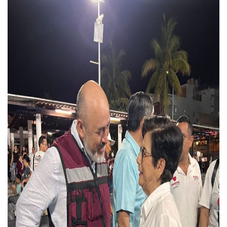
Munguía Es El Sexto Mejor Alcalde De Jalisco, Según Statis
ATM Incorpora 20 Nuevos Camiones Al Corredor Bahía De 
Colectivos Piden A Lemus Más Ministerios Públicos Para Pu
Avenida Federación En Puerto Vallarta Registra 80% De A
Caída De “El Mencho” Elevó Percepción De Inseguridad En 
Mercado Vallarta Incluye Reúne A Emprendedores Locales E
Morenistas Imparten Taller En Puerto Vallarta
CEDHJ Señala Violaciones A Derechos De Víctima De Abuso
Ayutla Bajo Investigación Tras Reporte De Posible Cremato
Maleza Crece En Camellones De La Principal Avenida Turíst
Lluvias E Inundaciones No Detienen El Transporte Público E
Bruno Blancas Reúne A Especialistas Para Analizar La Cons
Entregan Aparato Auditivo A Don Juan Ramírez En Puerto Va
Juan Carlos Castro Realiza Asamblea Informativa En La Colo
Huracán En Formación Podría Generar Oleaje Elevado En L
Viajar A Puerto Vallarta Este Verano Puede Costar Hasta 2
Buscan Reducir Riesgos Por Cocodrilos En Playas De Puerto
Plantean “Ley Don Juanito” Al Diputado Federal Bruno Blan
Vecinos De La Playita Reciben A Juan Carlos Castro
Asesinan En Oaxaca Al Periodista Francisco Alejandro Leyv