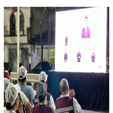
Donald Trump Asistirá A La Final Del Mundial 2026 Entre E
Retiran 10 Toneladas De Macroalga En Playa De Guayabito
Arranca Copa México De Clavados Zapopan 2026 En El Cen
Munguía Analiza Pedir 100 MDP De Adelanto De Participac
Bomberas De Vallarta Asistirán A Simposio Internacional 
Región Sanitaria VIII Activa Programa Para Menores Con Di
Asesinan A Regidora De Tecate Por Morena Y A Su Esposo
Recuperan Seis Vehículos Con Reporte De Robo Durante O
SEP Asigna Escuelas Para El Ciclo 2026-2027 En Jalisco; 
Tráfico Aéreo Cae En Puerto Vallarta Durante El 2026; Gua
SAT Lleva Su Oficina Móvil A Talpa De Allende Para Realizar
Mediante Asambleas Informativas Juan Carlos Castro Fort
IMSS Rehabilitará Infraestructura De La UMF No. 170 En Pue
Puerto Vallarta Se Suma A Simulacro Estatal Por Bloqueos 
Retiran Cacharros De 30 Puntos En Colonias De Puerto Vall
Movimiento Ciudadano Capacita A Su Estructura Territorial
Hospital Civil De La Costa Inicia Su Construcción En Puerto 
Fechas Y Sedes De Las Jornadas De Adopción De Perros En 
Accidente Fatal En La Autopista Guadalajara–Tepic Deja En
Ra Aguilar Fortalece La Transformación Desde Las Asambl