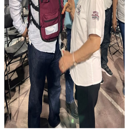
Detienen A Cuatro Hombres Armados En Bucerías; Asegur
Yussara Canales Pide Transparencia Sobre Nuevo Vertedero
Adultos Mayores De Ixtapa Tendrán Una “Casa De Día” Re
Mujeres Recorren Calles De Ixtapa Para Identificar Proble
Bruno Blancas Convoca A Mesa De Análisis Para La Conserv
CUCosta E IMSS Nayarit Avanzan En Acuerdos Para Ampliar
Videos De Presunto Convoy Armado Desatan Operativo En 
Playa Las Cocinas: Retiran Concesión Y Anuncian Plan De 
Dr. Álvarez Zayas Dirige Plan De Salud Animal Y Prevenció
Por Desaparición Forzada, Expolicías De Nayarit Enfrentar
“El Mayo” Zambada Es Condenado A Morir En Prisión En E
Orgullo Vallartense: Zhoemí Luévanos Competirá En El P
Brigada Forense Brindará Atención A Familias De Persona
Vecinos De Vallarta 500 Exponen Queja De Vialidades A Ju
Pelea De Extranjera Durante Función De “La Odisea” En Puer
Joven Esgrimista De Puerto Vallarta Asegura Lugar En El 
Llegan Camiones “oruga” A Puerto Vallarta Con Capacidad
Coordinan Operativo Para Las Tradicionales Paseadas 202
Monzón Mexicano Causará Lluvias Muy Fuertes En Jalisco 
Acusado De Homicidio En El Tuito Permanecerá Un Año En 
Descartan Riesgo De Tsunami Para Puerto Vallarta Tras Sis