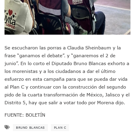
Aparecen Vivos Los Tres Estudiantes Desaparecidos De Gu
Tras Caer Ante Inglaterra, México Recibe Multa Económica
Dictan Prisión Preventiva A Exdirector De Pemex Por Presun
Juan Carlos Castro Visitó La Colonia Cristóbal Colón
Puente Amado Nervo Avanza En Un 80%, ¿se Abrirá Este Ju
C5 Jalisco Recupera Vehículo Robado De Puerto Vallarta En
Lamenta Demolición De Finca Tradicional El Colegio De Arq
Se escucharon las porras a Claudia Sheinbaum y la
Genera Críticas La Compra De 35 Nuevas Patrullas Para Pue
frase “ganamos el debate”. y “ganaremos el 2 de
Alejandro, Julión Y Alfredito Darán Magna Serenata En La 
Bloquean Acceso A Lancheros Y Pescadores En El Estero;
junio”. En lo corto el Diputado Bruno Blancas exhorto a
Recuerdan Contingencia Del Marigalante Con Reconocimi
los morenistas y a los ciudadanos a dar el último
Vallarta Destaca En Competitividad Urbana Por Turismo, F
esfuerzo en esta campaña para que se pueda dar vida
Peritajes Buscan Esclarecer Muerte De Regidora De Cabo 
al Plan C y continuar con la construcción del segundo
IDEFT Y Hotel De Puerto Vallarta Acuerdan Programa Para C
pido de la cuarta transformación de México, Jalisco y el
PAN Vallarta Distribuye 40 Paquetes De Artículos De Prim
No Ha Pasado La Basura En 6 Días En La Colonia Villas Uni
Distrito 5, hay que salir a votar todo por Morena dijo.
Convocan A Exposición Fotográfica Sobre El “domingo Negr
FUENTE: BOLETÍN
Temporal De Lluvias Mantienen En Alerta A Vallarta; Llam
Ra Aguilar Recorre Rancho Nácar, Ojos De Agua Y Lomas De
BRUNO BLANCAS
PLAN C
Caen Más De 100 Personas Durante Operativo “Salvando V
Impulsa Juan Carlos Castro Almaguer Jornada Médica Grat