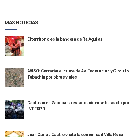
Justicia Penal-Oral Sigue Rezagada A 10 Años De La Entrada
Polvo, Ruido, Máquinas… Así Las Obras Inconclusas En El 
Decomisan 4 Toneladas De Droga En Aguas De Manzanillo,
MÁS NOTICIAS
Incendio En Taller De Vehículos Pesados En San Juan De Lo
Congreso Médico En Puerto Vallarta Dejará Beneficios Soc
Estados Unidos Detecta Red Ilícita De Tiempos Compartid
El territorio es la bandera de Ra Aguilar
Mueren 8 Personas De Bahía De Banderas En Operativo Na
Personas Therian Convocan A Mega Convivio En Guadalaja
Unirse Vallarta: Horario De Atención De Oficina De Búsq
Localizan Y Liberan A Cuatro Personas Que Permanecían I
AVISO: Cerrarán el cruce de Av. Federación y Circuito
Ola De Calor Alcanzará Su Máximo Este Jueves En Jalisco,
Tabachín por obras viales
Macro Desfogue De Tuberías Dejará Sin Agua A 150 Colonia
Sigue El Programa De Bacheo En Puerto Vallarta
Localizan A Menor Extraviada En La Nueva Central De Aut
Alumnos De “La Pesquera” Se Intoxican Tras Consumir Clo
Capturan en Zapopan a estadounidense buscado por
Bruno Blancas Destaca Avances Legislativos Aprobados En
INTERPOL
¡Qué Horror! Buscan Posible Fosa Clandestina En El Patio D
Melissa Madero Denuncia Despido De Su Personal Por Pres
Puerto Vallarta Presente En El Anuncio Del Plan Integral D
Miércoles De Ceniza: ¿Qué Significa La Cruz Que Se Pone E
Juan Carlos Castro visita la comunidad Villa Rosa