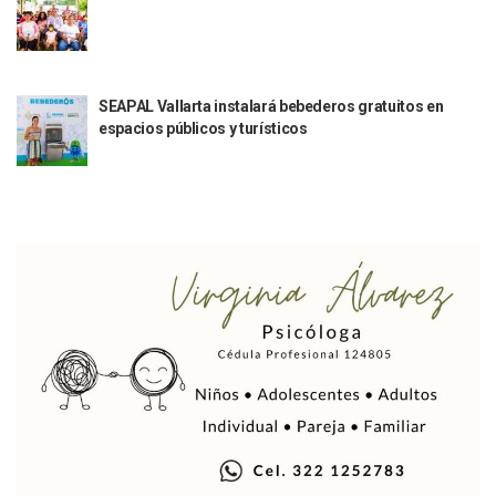
Quiso Matar A Un Anciano Con Parkinson En Puerto Vallart
¡El Pitillal Vive Su Primera Feria Del Libro!
Quema Controlada En Atenguillo Busca Minimizar Riesgo D
Marx Arriaga Abandona Oficinas De La SEP Tras 100 Horas
100 Pacientes Oncológicos Piden No Cambiar A Enfermeros
SEAPAL Vallarta instalará bebederos gratuitos en
“Paseo De La Fama” En Vallarta Genera Dudas Tras Visita De
espacios públicos y turísticos
Air Canadá Anuncia Vuelo Directo Entre Guadalajara Y Mon
Hay 507 Personas Desaparecidas En Puerto Vallarta
Gobierno De Lemus Abre Oficina Especializada En Personas
Anexo De Ixtapa Privaría Ilegalmente De Personas, Acusa C
Puerto Vallarta Acompaña En La Despedida Fúnebre Del Do
Puerto Vallarta Registra Más Ballenas Que Nunca Este 2
SEAPAL Tendrá Módulos Itinerantes Para Inscripción A Su
Fin De Semana De San Valentín Impulsa Ventas En Restaura
Zapopan: Cae Presunto Coordinador De Célula Dedicada A 
Ponen En Marcha Campaña ‘No Es Lo Que Parece’ Para Pre
Estado Y Municipio Impulsan A Microempresas Vallartens
Vuelca Camioneta Con Jornaleros Cerca De Talpa De Allen
Así Protege La Suprema Corte A Dueños De Vehículos Que
Fátima Bosh, ¿la Mexicana Renuncia A Su Corona Como M
Un Piloto Captó A Una Presunta Nave Extraterrestre En Co