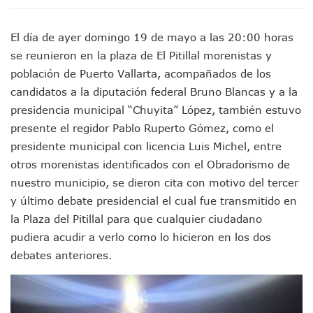
Jóvenes En Movimiento Jalisco Renueva Su Dirigencia Ru
En PV Encabezan Preferencias Morena Y Juan Carlos Cast
El día de ayer domingo 19 de mayo a las 20:00 horas
Pancho López; En La Mira Del Comité Nacional Del PAN
se reunieron en la plaza de El Pitillal morenistas y
Cae El “R1”, Presunto Autor Intelectual Del Homicidio De 
población de Puerto Vallarta, acompañados de los
Muere Manolo Solo, Actor De “El Laberinto Del Fauno”, A L
Citan A Siete Integrantes De La Semar Por Investigación Por
candidatos a la diputación federal Bruno Blancas y a la
IMSS Invierte 12.6 MDP En Remodelar Urgencias Del Hospita
presidencia municipal “Chuyita” López, también estuvo
En Abril 2027 Terminarán El Centro Regional De Autismo En
presente el regidor Pablo Ruperto Gómez, como el
Puerto Vallarta Fortalece Su Promoción En California Con 
presidente municipal con licencia Luis Michel, entre
Accidente En Un RZR, Principal Hipótesis Por La Muerte D
otros morenistas identificados con el Obradorismo de
Este Viernes, Lemus Inaugurará El Sistema De Electromovil
Nidos De Lluvia Busca Beneficiar A 100 Familias De Puerto 
nuestro municipio, se dieron cita con motivo del tercer
Morena Cierra Filas Por La Defensa Del Agua De Calidad En
y último debate presidencial el cual fue transmitido en
Hallazgo De Yareli Colmenares Tovar Eleva A 4 Cuerpos En
la Plaza del Pitillal para que cualquier ciudadano
Regresa A Puerto Vallarta La Premiación Nacional De La L
pudiera acudir a verlo como lo hicieron en los dos
Ra Aguilar Acompaña A Cientos De Familias En Las Pasead
debates anteriores.
Oleaje Y Riesgo Por Cocodrilos Mantienen Restricciones En
“Kato” Supera El Abandono Y Comienza Una Nueva Vida Co
México Necesitaba 600 Mil Empleos; Solo Generó 262 Mil
Poderoso Terremoto Destruye Edificios Y Puentes En Jap