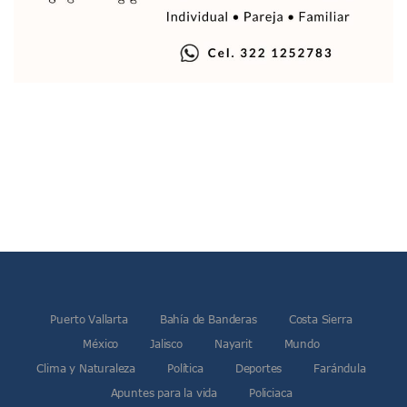
Air Canadá Anuncia Vuelo Directo Entre Guadalajara Y Mon
Hay 507 Personas Desaparecidas En Puerto Vallarta
Gobierno De Lemus Abre Oficina Especializada En Personas
Anexo De Ixtapa Privaría Ilegalmente De Personas, Acusa C
Puerto Vallarta Acompaña En La Despedida Fúnebre Del Do
Puerto Vallarta Registra Más Ballenas Que Nunca Este 2
SEAPAL Tendrá Módulos Itinerantes Para Inscripción A Su
Fin De Semana De San Valentín Impulsa Ventas En Restaura
Zapopan: Cae Presunto Coordinador De Célula Dedicada A 
Ponen En Marcha Campaña ‘No Es Lo Que Parece’ Para Pre
Estado Y Municipio Impulsan A Microempresas Vallartens
Vuelca Camioneta Con Jornaleros Cerca De Talpa De Allen
Así Protege La Suprema Corte A Dueños De Vehículos Que
Fátima Bosh, ¿la Mexicana Renuncia A Su Corona Como M
Un Piloto Captó A Una Presunta Nave Extraterrestre En Co
Vigilan Parques, Canchas Y Avenidas Para Bajar Actos Ilícit
Puerto Vallarta
Bahía de Banderas
Costa Sierra
Zapopan: Retiran 29 Motocicletas Irregulares En Operativo V
México
Jalisco
Nayarit
Mundo
Muere Joven Tras Ser Arrollado Por Un Camión De UnibusP
Formalizan Uso De Espacio Comunitario En Verde Vallarta
Clima y Naturaleza
Política
Deportes
Farándula
Choque De Camionetas Deja Un Muerto En Autopista A Puer
Apuntes para la vida
Policiaca
Detienen A Peligroso Homicida De Guadalajara, Vinculado