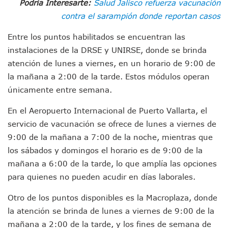
Podría Interesarte:
Salud Jalisco refuerza vacunación
Morenistas Imparten Taller En Puerto Vallarta
contra el sarampión donde reportan casos
CEDHJ Señala Violaciones A Derechos De Víctima De Abuso
Ayutla Bajo Investigación Tras Reporte De Posible Cremato
Entre los puntos habilitados se encuentran las
Maleza Crece En Camellones De La Principal Avenida Turíst
instalaciones de la DRSE y UNIRSE, donde se brinda
Lluvias E Inundaciones No Detienen El Transporte Público E
Bruno Blancas Reúne A Especialistas Para Analizar La Cons
atención de lunes a viernes, en un horario de 9:00 de
Entregan Aparato Auditivo A Don Juan Ramírez En Puerto Va
la mañana a 2:00 de la tarde. Estos módulos operan
Juan Carlos Castro Realiza Asamblea Informativa En La Colo
únicamente entre semana.
Huracán En Formación Podría Generar Oleaje Elevado En L
Viajar A Puerto Vallarta Este Verano Puede Costar Hasta 2
En el Aeropuerto Internacional de Puerto Vallarta, el
Buscan Reducir Riesgos Por Cocodrilos En Playas De Puerto
servicio de vacunación se ofrece de lunes a viernes de
Plantean “Ley Don Juanito” Al Diputado Federal Bruno Blan
9:00 de la mañana a 7:00 de la noche, mientras que
Vecinos De La Playita Reciben A Juan Carlos Castro
los sábados y domingos el horario es de 9:00 de la
Asesinan En Oaxaca Al Periodista Francisco Alejandro Leyv
Detienen A Cuatro Hombres Armados En Bucerías; Asegur
mañana a 6:00 de la tarde, lo que amplía las opciones
Yussara Canales Pide Transparencia Sobre Nuevo Vertedero
para quienes no pueden acudir en días laborales.
Adultos Mayores De Ixtapa Tendrán Una “Casa De Día” Re
Mujeres Recorren Calles De Ixtapa Para Identificar Proble
Otro de los puntos disponibles es la Macroplaza, donde
Bruno Blancas Convoca A Mesa De Análisis Para La Conserv
la atención se brinda de lunes a viernes de 9:00 de la
CUCosta E IMSS Nayarit Avanzan En Acuerdos Para Ampliar
mañana a 2:00 de la tarde, y los fines de semana de