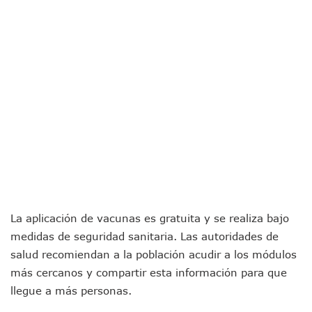
Asesinan A Regidora De Tecate Por Morena Y A Su Esposo
Recuperan Seis Vehículos Con Reporte De Robo Durante O
SEP Asigna Escuelas Para El Ciclo 2026-2027 En Jalisco; 
Tráfico Aéreo Cae En Puerto Vallarta Durante El 2026; Gua
SAT Lleva Su Oficina Móvil A Talpa De Allende Para Realizar
Mediante Asambleas Informativas Juan Carlos Castro Fort
IMSS Rehabilitará Infraestructura De La UMF No. 170 En Pue
Puerto Vallarta Se Suma A Simulacro Estatal Por Bloqueos 
Retiran Cacharros De 30 Puntos En Colonias De Puerto Vall
Movimiento Ciudadano Capacita A Su Estructura Territorial
Hospital Civil De La Costa Inicia Su Construcción En Puerto 
Fechas Y Sedes De Las Jornadas De Adopción De Perros En 
Accidente Fatal En La Autopista Guadalajara–Tepic Deja En
Ra Aguilar Fortalece La Transformación Desde Las Asambl
La aplicación de vacunas es gratuita y se realiza bajo
Aparecen Vivos Los Tres Estudiantes Desaparecidos De Gu
medidas de seguridad sanitaria. Las autoridades de
Tras Caer Ante Inglaterra, México Recibe Multa Económica
salud recomiendan a la población acudir a los módulos
Dictan Prisión Preventiva A Exdirector De Pemex Por Presun
más cercanos y compartir esta información para que
Juan Carlos Castro Visitó La Colonia Cristóbal Colón
Puente Amado Nervo Avanza En Un 80%, ¿se Abrirá Este Ju
llegue a más personas.
C5 Jalisco Recupera Vehículo Robado De Puerto Vallarta En