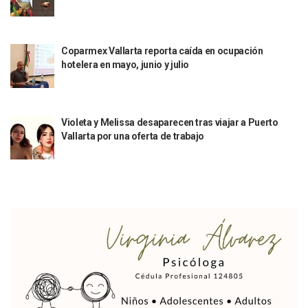
Mueren 8 Personas De Bahía De Banderas En Operativo Na
Personas Therian Convocan A Mega Convivio En Guadalaja
Unirse Vallarta: Horario De Atención De Oficina De Búsq
Coparmex Vallarta reporta caída en ocupación
Localizan Y Liberan A Cuatro Personas Que Permanecían I
hotelera en mayo, junio y julio
Ola De Calor Alcanzará Su Máximo Este Jueves En Jalisco,
Macro Desfogue De Tuberías Dejará Sin Agua A 150 Colonia
Sigue El Programa De Bacheo En Puerto Vallarta
Localizan A Menor Extraviada En La Nueva Central De Aut
Violeta y Melissa desaparecen tras viajar a Puerto
Alumnos De “La Pesquera” Se Intoxican Tras Consumir Clo
Vallarta por una oferta de trabajo
Bruno Blancas Destaca Avances Legislativos Aprobados En
¡Qué Horror! Buscan Posible Fosa Clandestina En El Patio D
Melissa Madero Denuncia Despido De Su Personal Por Pres
Puerto Vallarta Presente En El Anuncio Del Plan Integral D
Miércoles De Ceniza: ¿Qué Significa La Cruz Que Se Pone E
Quiso Matar A Un Anciano Con Parkinson En Puerto Vallart
¡El Pitillal Vive Su Primera Feria Del Libro!
Quema Controlada En Atenguillo Busca Minimizar Riesgo D
Marx Arriaga Abandona Oficinas De La SEP Tras 100 Horas
100 Pacientes Oncológicos Piden No Cambiar A Enfermeros
“Paseo De La Fama” En Vallarta Genera Dudas Tras Visita De