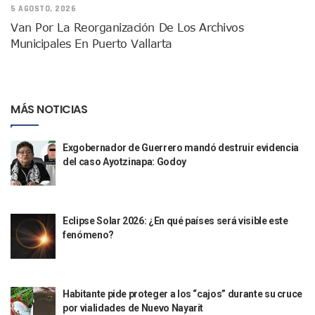
5 AGOSTO, 2026
Puerto Vallarta Suspende La Recolección De La Basura Est
Van Por La Reorganización De Los Archivos
Reporte Preliminar De Afectaciones, Según El Gobierno Mun
Municipales En Puerto Vallarta
Canaco Servytur Puerto Vallarta Pide Evitar La Rapiña En N
Localizan 19 Vehículos Calcinados En Bahía De Banderas 
Reportan Al Menos 60 Negocios Incendiados En Puerto Vall
Coparmex Pide Reforzar Seguridad Tras Jornada De Violenci
MÁS NOTICIAS
Sin Daños A La Infraestructura Del Aeropuerto De Vallarta,
Estados Unidos Pide A Sus Ciudadanos Resguardarse Si Est
Gobierno De México Confirma Muerte De “El Mencho” Tras 
Exgobernador de Guerrero mandó destruir evidencia
Evacúan Aeropuerto De Puerto Vallarta Y Air Canada Cance
del caso Ayotzinapa: Godoy
Gobierno De Vallarta Pide No Salir De Casa Y No Abrir Neg
Reportan Captura Y Muerte De “El Mencho” En Medio De Op
Enfrentamientos Y Narcobloqueos Son Por Operativo En Ta
Narcobloqueos Causan Pánico Y Tensión En Puerto Vallart
Eclipse Solar 2026: ¿En qué países será visible este
Justicia Penal-Oral Sigue Rezagada A 10 Años De La Entrada
fenómeno?
Polvo, Ruido, Máquinas… Así Las Obras Inconclusas En El 
Decomisan 4 Toneladas De Droga En Aguas De Manzanillo,
Incendio En Taller De Vehículos Pesados En San Juan De Lo
Habitante pide proteger a los “cajos” durante su cruce
Congreso Médico En Puerto Vallarta Dejará Beneficios Soc
por vialidades de Nuevo Nayarit
Estados Unidos Detecta Red Ilícita De Tiempos Compartid