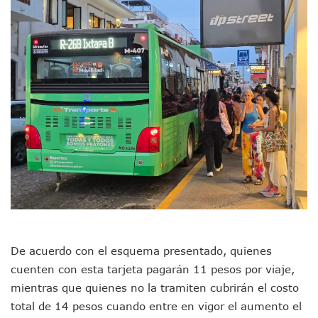
Adultos Mayores De Ixtapa Tendrán Una “Casa De Día” Re
Mujeres Recorren Calles De Ixtapa Para Identificar Proble
Bruno Blancas Convoca A Mesa De Análisis Para La Conserv
CUCosta E IMSS Nayarit Avanzan En Acuerdos Para Ampliar
Videos De Presunto Convoy Armado Desatan Operativo En 
Playa Las Cocinas: Retiran Concesión Y Anuncian Plan De 
Dr. Álvarez Zayas Dirige Plan De Salud Animal Y Prevenció
Por Desaparición Forzada, Expolicías De Nayarit Enfrentar
“El Mayo” Zambada Es Condenado A Morir En Prisión En E
Orgullo Vallartense: Zhoemí Luévanos Competirá En El P
Brigada Forense Brindará Atención A Familias De Persona
Vecinos De Vallarta 500 Exponen Queja De Vialidades A Ju
Pelea De Extranjera Durante Función De “La Odisea” En Puer
Joven Esgrimista De Puerto Vallarta Asegura Lugar En El 
Llegan Camiones “oruga” A Puerto Vallarta Con Capacidad
Coordinan Operativo Para Las Tradicionales Paseadas 202
De acuerdo con el esquema presentado, quienes
Monzón Mexicano Causará Lluvias Muy Fuertes En Jalisco 
Acusado De Homicidio En El Tuito Permanecerá Un Año En 
cuenten con esta tarjeta pagarán 11 pesos por viaje,
Descartan Riesgo De Tsunami Para Puerto Vallarta Tras Sis
mientras que quienes no la tramiten cubrirán el costo
Donald Trump Asistirá A La Final Del Mundial 2026 Entre E
total de 14 pesos cuando entre en vigor el aumento el
Retiran 10 Toneladas De Macroalga En Playa De Guayabito