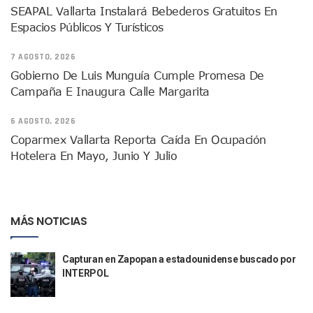
SEAPAL Vallarta Instalará Bebederos Gratuitos En
INFONAVIT Ampliará Horario De Atención En Bahía De Ba
Espacios Públicos Y Turísticos
Urrutia Comunica Se Encuentra En Pausa Por Crecimiento
Héctor Santana Anuncia Inspecciones Nocturnas A Motocic
7 AGOSTO, 2026
Nayarit, Jalisco Y Otros 6 Estados Suspenden Clases Este 
Gobierno De Luis Munguía Cumple Promesa De
Puerto Vallarta Suspende La Recolección De La Basura Est
Campaña E Inaugura Calle Margarita
Reporte Preliminar De Afectaciones, Según El Gobierno Mun
Canaco Servytur Puerto Vallarta Pide Evitar La Rapiña En N
6 AGOSTO, 2026
Localizan 19 Vehículos Calcinados En Bahía De Banderas 
Reportan Al Menos 60 Negocios Incendiados En Puerto Vall
Coparmex Vallarta Reporta Caída En Ocupación
Coparmex Pide Reforzar Seguridad Tras Jornada De Violenci
Hotelera En Mayo, Junio Y Julio
Sin Daños A La Infraestructura Del Aeropuerto De Vallarta,
Estados Unidos Pide A Sus Ciudadanos Resguardarse Si Est
Gobierno De México Confirma Muerte De “El Mencho” Tras 
Evacúan Aeropuerto De Puerto Vallarta Y Air Canada Cance
MÁS NOTICIAS
Gobierno De Vallarta Pide No Salir De Casa Y No Abrir Neg
Reportan Captura Y Muerte De “El Mencho” En Medio De Op
Capturan en Zapopan a estadounidense buscado por
Enfrentamientos Y Narcobloqueos Son Por Operativo En Ta
INTERPOL
Narcobloqueos Causan Pánico Y Tensión En Puerto Vallart
Justicia Penal-Oral Sigue Rezagada A 10 Años De La Entrada
Polvo, Ruido, Máquinas… Así Las Obras Inconclusas En El 