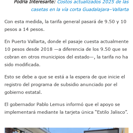
Podría Interesarte:
Costos actualizados 2025 de las
Colectivos Piden A Lemus Más Ministerios Públicos Para Pu
casetas en la vía corta Guadalajara–Vallarta
Avenida Federación En Puerto Vallarta Registra 80% De A
Caída De “El Mencho” Elevó Percepción De Inseguridad En 
Con esta medida, la tarifa general pasará de 9.50 y 10
Mercado Vallarta Incluye Reúne A Emprendedores Locales E
pesos a 14 pesos.
Morenistas Imparten Taller En Puerto Vallarta
CEDHJ Señala Violaciones A Derechos De Víctima De Abuso
En Puerto Vallarta, donde el pasaje cuesta actualmente
Ayutla Bajo Investigación Tras Reporte De Posible Cremato
10 pesos desde 2018 —a diferencia de los 9.50 que se
Maleza Crece En Camellones De La Principal Avenida Turíst
Lluvias E Inundaciones No Detienen El Transporte Público E
cobran en otros municipios del estado—, la tarifa no ha
Bruno Blancas Reúne A Especialistas Para Analizar La Cons
sido modificada.
Entregan Aparato Auditivo A Don Juan Ramírez En Puerto Va
Juan Carlos Castro Realiza Asamblea Informativa En La Colo
Esto se debe a que se está a la espera de que inicie el
Huracán En Formación Podría Generar Oleaje Elevado En L
registro del programa de subsidio anunciado por el
Viajar A Puerto Vallarta Este Verano Puede Costar Hasta 2
gobierno estatal.
Buscan Reducir Riesgos Por Cocodrilos En Playas De Puerto
Plantean “Ley Don Juanito” Al Diputado Federal Bruno Blan
El gobernador Pablo Lemus informó que el apoyo se
Vecinos De La Playita Reciben A Juan Carlos Castro
implementará mediante la tarjeta única “Estilo Jalisco”.
Asesinan En Oaxaca Al Periodista Francisco Alejandro Leyv
Detienen A Cuatro Hombres Armados En Bucerías; Asegur
Yussara Canales Pide Transparencia Sobre Nuevo Vertedero