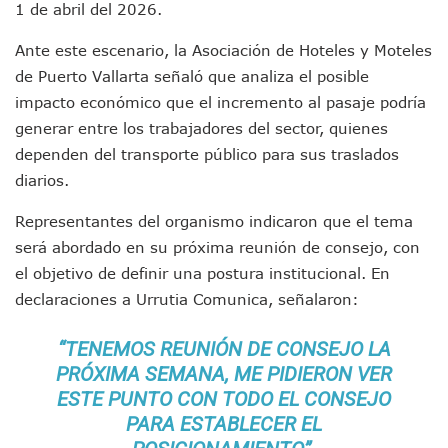
1 de abril del 2026.
Arranca Copa México De Clavados Zapopan 2026 En El Cen
Munguía Analiza Pedir 100 MDP De Adelanto De Participac
Ante este escenario, la Asociación de Hoteles y Moteles
Bomberas De Vallarta Asistirán A Simposio Internacional 
de Puerto Vallarta señaló que analiza el posible
Región Sanitaria VIII Activa Programa Para Menores Con Di
impacto económico que el incremento al pasaje podría
Asesinan A Regidora De Tecate Por Morena Y A Su Esposo
Recuperan Seis Vehículos Con Reporte De Robo Durante O
generar entre los trabajadores del sector, quienes
SEP Asigna Escuelas Para El Ciclo 2026-2027 En Jalisco; 
dependen del transporte público para sus traslados
Tráfico Aéreo Cae En Puerto Vallarta Durante El 2026; Gua
diarios.
SAT Lleva Su Oficina Móvil A Talpa De Allende Para Realizar
Mediante Asambleas Informativas Juan Carlos Castro Fort
Representantes del organismo indicaron que el tema
IMSS Rehabilitará Infraestructura De La UMF No. 170 En Pue
será abordado en su próxima reunión de consejo, con
Puerto Vallarta Se Suma A Simulacro Estatal Por Bloqueos 
el objetivo de definir una postura institucional. En
Retiran Cacharros De 30 Puntos En Colonias De Puerto Vall
declaraciones a Urrutia Comunica, señalaron:
Movimiento Ciudadano Capacita A Su Estructura Territorial
Hospital Civil De La Costa Inicia Su Construcción En Puerto 
“TENEMOS REUNIÓN DE CONSEJO LA
Fechas Y Sedes De Las Jornadas De Adopción De Perros En 
Accidente Fatal En La Autopista Guadalajara–Tepic Deja En
PRÓXIMA SEMANA, ME PIDIERON VER
Ra Aguilar Fortalece La Transformación Desde Las Asambl
ESTE PUNTO CON TODO EL CONSEJO
Aparecen Vivos Los Tres Estudiantes Desaparecidos De Gu
PARA ESTABLECER EL
Tras Caer Ante Inglaterra, México Recibe Multa Económica