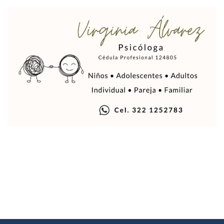
Quema Controlada En Atenguillo Busca Minimizar Riesgo D
Marx Arriaga Abandona Oficinas De La SEP Tras 100 Horas
100 Pacientes Oncológicos Piden No Cambiar A Enfermeros
“Paseo De La Fama” En Vallarta Genera Dudas Tras Visita De
Air Canadá Anuncia Vuelo Directo Entre Guadalajara Y Mon
Hay 507 Personas Desaparecidas En Puerto Vallarta
Gobierno De Lemus Abre Oficina Especializada En Personas
Anexo De Ixtapa Privaría Ilegalmente De Personas, Acusa C
Puerto Vallarta Acompaña En La Despedida Fúnebre Del Do
Puerto Vallarta Registra Más Ballenas Que Nunca Este 2
SEAPAL Tendrá Módulos Itinerantes Para Inscripción A Su
Fin De Semana De San Valentín Impulsa Ventas En Restaura
Zapopan: Cae Presunto Coordinador De Célula Dedicada A 
Ponen En Marcha Campaña ‘No Es Lo Que Parece’ Para Pre
Estado Y Municipio Impulsan A Microempresas Vallartens
Vuelca Camioneta Con Jornaleros Cerca De Talpa De Allen
Así Protege La Suprema Corte A Dueños De Vehículos Que
Fátima Bosh, ¿la Mexicana Renuncia A Su Corona Como M
Un Piloto Captó A Una Presunta Nave Extraterrestre En Co
Vigilan Parques, Canchas Y Avenidas Para Bajar Actos Ilícit
Zapopan: Retiran 29 Motocicletas Irregulares En Operativo V