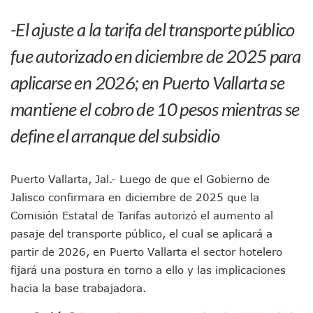
Pancho López; En La Mira Del Comité Nacional Del PAN
-El ajuste a la tarifa del transporte público
Cae El “R1”, Presunto Autor Intelectual Del Homicidio De 
Muere Manolo Solo, Actor De “El Laberinto Del Fauno”, A L
fue autorizado en diciembre de 2025 para
Citan A Siete Integrantes De La Semar Por Investigación Por
IMSS Invierte 12.6 MDP En Remodelar Urgencias Del Hospita
aplicarse en 2026; en Puerto Vallarta se
En Abril 2027 Terminarán El Centro Regional De Autismo En
mantiene el cobro de 10 pesos mientras se
Puerto Vallarta Fortalece Su Promoción En California Con 
Accidente En Un RZR, Principal Hipótesis Por La Muerte D
define el arranque del subsidio
Este Viernes, Lemus Inaugurará El Sistema De Electromovil
Nidos De Lluvia Busca Beneficiar A 100 Familias De Puerto 
Morena Cierra Filas Por La Defensa Del Agua De Calidad En
Puerto Vallarta, Jal.- Luego de que el Gobierno de
Hallazgo De Yareli Colmenares Tovar Eleva A 4 Cuerpos En
Jalisco confirmara en diciembre de 2025 que la
Regresa A Puerto Vallarta La Premiación Nacional De La L
Ra Aguilar Acompaña A Cientos De Familias En Las Pasead
Comisión Estatal de Tarifas autorizó el aumento al
Oleaje Y Riesgo Por Cocodrilos Mantienen Restricciones En
pasaje del transporte público, el cual se aplicará a
“Kato” Supera El Abandono Y Comienza Una Nueva Vida Co
partir de 2026, en Puerto Vallarta el sector hotelero
México Necesitaba 600 Mil Empleos; Solo Generó 262 Mil
fijará una postura en torno a ello y las implicaciones
Poderoso Terremoto Destruye Edificios Y Puentes En Jap
hacia la base trabajadora.
Munguía Es El Sexto Mejor Alcalde De Jalisco, Según Statis
ATM Incorpora 20 Nuevos Camiones Al Corredor Bahía De 