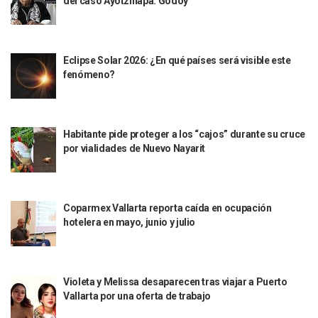
del caso Ayotzinapa: Godoy
Mueren 8 Personas De Bahía De Banderas En Operativo Na
Personas Therian Convocan A Mega Convivio En Guadalaja
Unirse Vallarta: Horario De Atención De Oficina De Búsq
Localizan Y Liberan A Cuatro Personas Que Permanecían I
Eclipse Solar 2026: ¿En qué países será visible este
Ola De Calor Alcanzará Su Máximo Este Jueves En Jalisco,
fenómeno?
Macro Desfogue De Tuberías Dejará Sin Agua A 150 Colonia
Sigue El Programa De Bacheo En Puerto Vallarta
Localizan A Menor Extraviada En La Nueva Central De Aut
Habitante pide proteger a los “cajos” durante su cruce
Alumnos De “La Pesquera” Se Intoxican Tras Consumir Clo
por vialidades de Nuevo Nayarit
Bruno Blancas Destaca Avances Legislativos Aprobados En
¡Qué Horror! Buscan Posible Fosa Clandestina En El Patio D
Melissa Madero Denuncia Despido De Su Personal Por Pres
Puerto Vallarta Presente En El Anuncio Del Plan Integral D
Coparmex Vallarta reporta caída en ocupación
Miércoles De Ceniza: ¿Qué Significa La Cruz Que Se Pone E
hotelera en mayo, junio y julio
Quiso Matar A Un Anciano Con Parkinson En Puerto Vallart
¡El Pitillal Vive Su Primera Feria Del Libro!
Quema Controlada En Atenguillo Busca Minimizar Riesgo D
Marx Arriaga Abandona Oficinas De La SEP Tras 100 Horas
Violeta y Melissa desaparecen tras viajar a Puerto
100 Pacientes Oncológicos Piden No Cambiar A Enfermeros
Vallarta por una oferta de trabajo
“Paseo De La Fama” En Vallarta Genera Dudas Tras Visita De