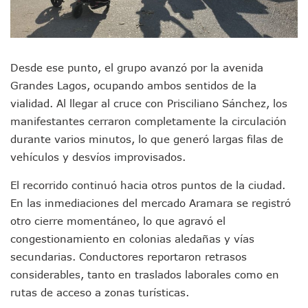
Videos De Presunto Convoy Armado Desatan Operativo En 
Playa Las Cocinas: Retiran Concesión Y Anuncian Plan De 
Dr. Álvarez Zayas Dirige Plan De Salud Animal Y Prevenció
Por Desaparición Forzada, Expolicías De Nayarit Enfrentar
“El Mayo” Zambada Es Condenado A Morir En Prisión En E
Desde ese punto, el grupo avanzó por la avenida
Orgullo Vallartense: Zhoemí Luévanos Competirá En El P
Grandes Lagos, ocupando ambos sentidos de la
Brigada Forense Brindará Atención A Familias De Persona
vialidad. Al llegar al cruce con Prisciliano Sánchez, los
Vecinos De Vallarta 500 Exponen Queja De Vialidades A Ju
manifestantes cerraron completamente la circulación
Pelea De Extranjera Durante Función De “La Odisea” En Puer
Joven Esgrimista De Puerto Vallarta Asegura Lugar En El 
durante varios minutos, lo que generó largas filas de
Llegan Camiones “oruga” A Puerto Vallarta Con Capacidad
vehículos y desvíos improvisados.
Coordinan Operativo Para Las Tradicionales Paseadas 202
Monzón Mexicano Causará Lluvias Muy Fuertes En Jalisco 
El recorrido continuó hacia otros puntos de la ciudad.
Acusado De Homicidio En El Tuito Permanecerá Un Año En 
En las inmediaciones del mercado Aramara se registró
Descartan Riesgo De Tsunami Para Puerto Vallarta Tras Sis
otro cierre momentáneo, lo que agravó el
Donald Trump Asistirá A La Final Del Mundial 2026 Entre E
congestionamiento en colonias aledañas y vías
Retiran 10 Toneladas De Macroalga En Playa De Guayabito
secundarias. Conductores reportaron retrasos
Arranca Copa México De Clavados Zapopan 2026 En El Cen
considerables, tanto en traslados laborales como en
Munguía Analiza Pedir 100 MDP De Adelanto De Participac
Bomberas De Vallarta Asistirán A Simposio Internacional 
rutas de acceso a zonas turísticas.
Región Sanitaria VIII Activa Programa Para Menores Con Di