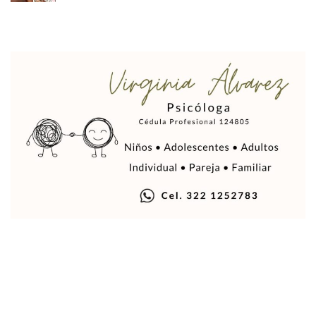
Air Canadá Anuncia Vuelo Directo Entre Guadalajara Y Mon
Hay 507 Personas Desaparecidas En Puerto Vallarta
Gobierno De Lemus Abre Oficina Especializada En Personas
Anexo De Ixtapa Privaría Ilegalmente De Personas, Acusa C
Puerto Vallarta Acompaña En La Despedida Fúnebre Del Do
Puerto Vallarta Registra Más Ballenas Que Nunca Este 2
SEAPAL Tendrá Módulos Itinerantes Para Inscripción A Su
Fin De Semana De San Valentín Impulsa Ventas En Restaura
Zapopan: Cae Presunto Coordinador De Célula Dedicada A 
Ponen En Marcha Campaña ‘No Es Lo Que Parece’ Para Pre
Estado Y Municipio Impulsan A Microempresas Vallartens
Vuelca Camioneta Con Jornaleros Cerca De Talpa De Allen
Así Protege La Suprema Corte A Dueños De Vehículos Que
Fátima Bosh, ¿la Mexicana Renuncia A Su Corona Como M
Un Piloto Captó A Una Presunta Nave Extraterrestre En Co
Vigilan Parques, Canchas Y Avenidas Para Bajar Actos Ilícit
Zapopan: Retiran 29 Motocicletas Irregulares En Operativo V
Muere Joven Tras Ser Arrollado Por Un Camión De UnibusP
Formalizan Uso De Espacio Comunitario En Verde Vallarta
Choque De Camionetas Deja Un Muerto En Autopista A Puer
Detienen A Peligroso Homicida De Guadalajara, Vinculado