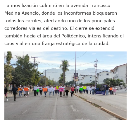
Asesinan A Regidora De Tecate Por Morena Y A Su Esposo
La movilización culminó en la avenida Francisco
Recuperan Seis Vehículos Con Reporte De Robo Durante O
Medina Asencio, donde los inconformes bloquearon
SEP Asigna Escuelas Para El Ciclo 2026-2027 En Jalisco; 
todos los carriles, afectando uno de los principales
Tráfico Aéreo Cae En Puerto Vallarta Durante El 2026; Gua
corredores viales del destino. El cierre se extendió
SAT Lleva Su Oficina Móvil A Talpa De Allende Para Realizar
también hacia el área del Politécnico, intensificando el
Mediante Asambleas Informativas Juan Carlos Castro Fort
caos vial en una franja estratégica de la ciudad.
IMSS Rehabilitará Infraestructura De La UMF No. 170 En Pue
Puerto Vallarta Se Suma A Simulacro Estatal Por Bloqueos 
Retiran Cacharros De 30 Puntos En Colonias De Puerto Vall
Movimiento Ciudadano Capacita A Su Estructura Territorial
Hospital Civil De La Costa Inicia Su Construcción En Puerto 
Fechas Y Sedes De Las Jornadas De Adopción De Perros En 
Accidente Fatal En La Autopista Guadalajara–Tepic Deja En
Ra Aguilar Fortalece La Transformación Desde Las Asambl
Aparecen Vivos Los Tres Estudiantes Desaparecidos De Gu
Tras Caer Ante Inglaterra, México Recibe Multa Económica
Dictan Prisión Preventiva A Exdirector De Pemex Por Presun
Juan Carlos Castro Visitó La Colonia Cristóbal Colón
Puente Amado Nervo Avanza En Un 80%, ¿se Abrirá Este Ju
C5 Jalisco Recupera Vehículo Robado De Puerto Vallarta En