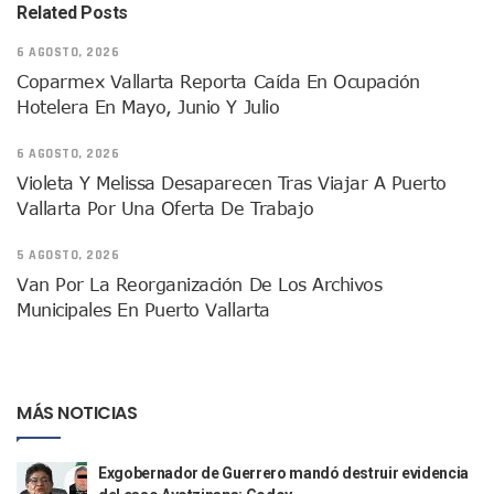
Related Posts
Puerto Vallarta Suspende La Recolección De La Basura Est
Reporte Preliminar De Afectaciones, Según El Gobierno Mun
6 AGOSTO, 2026
Canaco Servytur Puerto Vallarta Pide Evitar La Rapiña En N
Coparmex Vallarta Reporta Caída En Ocupación
Localizan 19 Vehículos Calcinados En Bahía De Banderas 
Hotelera En Mayo, Junio Y Julio
Reportan Al Menos 60 Negocios Incendiados En Puerto Vall
Coparmex Pide Reforzar Seguridad Tras Jornada De Violenci
6 AGOSTO, 2026
Sin Daños A La Infraestructura Del Aeropuerto De Vallarta,
Violeta Y Melissa Desaparecen Tras Viajar A Puerto
Estados Unidos Pide A Sus Ciudadanos Resguardarse Si Est
Vallarta Por Una Oferta De Trabajo
Gobierno De México Confirma Muerte De “El Mencho” Tras 
Evacúan Aeropuerto De Puerto Vallarta Y Air Canada Cance
5 AGOSTO, 2026
Gobierno De Vallarta Pide No Salir De Casa Y No Abrir Neg
Van Por La Reorganización De Los Archivos
Reportan Captura Y Muerte De “El Mencho” En Medio De Op
Municipales En Puerto Vallarta
Enfrentamientos Y Narcobloqueos Son Por Operativo En Ta
Narcobloqueos Causan Pánico Y Tensión En Puerto Vallart
Justicia Penal-Oral Sigue Rezagada A 10 Años De La Entrada
Polvo, Ruido, Máquinas… Así Las Obras Inconclusas En El 
MÁS NOTICIAS
Decomisan 4 Toneladas De Droga En Aguas De Manzanillo,
Incendio En Taller De Vehículos Pesados En San Juan De Lo
Congreso Médico En Puerto Vallarta Dejará Beneficios Soc
Exgobernador de Guerrero mandó destruir evidencia
Estados Unidos Detecta Red Ilícita De Tiempos Compartid