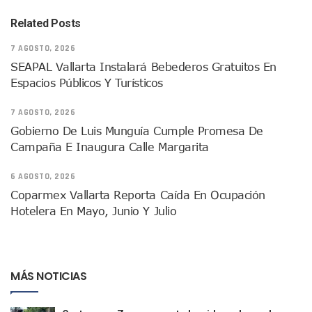
Dictan Prisión Preventiva A Exdirector De Pemex Por Presun
Juan Carlos Castro Visitó La Colonia Cristóbal Colón
Related Posts
Puente Amado Nervo Avanza En Un 80%, ¿se Abrirá Este Ju
7 AGOSTO, 2026
C5 Jalisco Recupera Vehículo Robado De Puerto Vallarta En
SEAPAL Vallarta Instalará Bebederos Gratuitos En
Lamenta Demolición De Finca Tradicional El Colegio De Arq
Espacios Públicos Y Turísticos
Genera Críticas La Compra De 35 Nuevas Patrullas Para Pue
Alejandro, Julión Y Alfredito Darán Magna Serenata En La 
7 AGOSTO, 2026
Bloquean Acceso A Lancheros Y Pescadores En El Estero;
Recuerdan Contingencia Del Marigalante Con Reconocimi
Gobierno De Luis Munguía Cumple Promesa De
Vallarta Destaca En Competitividad Urbana Por Turismo, F
Campaña E Inaugura Calle Margarita
Peritajes Buscan Esclarecer Muerte De Regidora De Cabo 
IDEFT Y Hotel De Puerto Vallarta Acuerdan Programa Para C
6 AGOSTO, 2026
PAN Vallarta Distribuye 40 Paquetes De Artículos De Prim
Coparmex Vallarta Reporta Caída En Ocupación
No Ha Pasado La Basura En 6 Días En La Colonia Villas Uni
Hotelera En Mayo, Junio Y Julio
Convocan A Exposición Fotográfica Sobre El “domingo Negr
Temporal De Lluvias Mantienen En Alerta A Vallarta; Llam
Ra Aguilar Recorre Rancho Nácar, Ojos De Agua Y Lomas De
Caen Más De 100 Personas Durante Operativo “Salvando V
MÁS NOTICIAS
Impulsa Juan Carlos Castro Almaguer Jornada Médica Grat
Indigentes Se Apoderan De Las Bancas Del Hospital Regiona
Vallarta: Aseguran Casi 200 Motocicletas En Operativos V