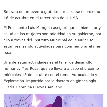
Pancho López; En La Mira Del Comité Nacional Del PAN
Cae El “R1”, Presunto Autor Intelectual Del Homicidio De 
Se trata de un evento gratuito a realizarse el próximo
Muere Manolo Solo, Actor De “El Laberinto Del Fauno”, A L
16 de octubre en el tercer piso de la UMA
Citan A Siete Integrantes De La Semar Por Investigación Por
IMSS Invierte 12.6 MDP En Remodelar Urgencias Del Hospita
El Presidente Luis Munguía aseguró que el bienestar y
En Abril 2027 Terminarán El Centro Regional De Autismo En
salud de las mujeres son prioridad en su gobierno, por
Puerto Vallarta Fortalece Su Promoción En California Con 
ello a través del Instituto Municipal de la Mujer se
Accidente En Un RZR, Principal Hipótesis Por La Muerte D
están realizando actividades para conmemorar el mes
Este Viernes, Lemus Inaugurará El Sistema De Electromovil
Nidos De Lluvia Busca Beneficiar A 100 Familias De Puerto 
rosa.
Morena Cierra Filas Por La Defensa Del Agua De Calidad En
Una de estas actividades es el taller de desarrollo
Hallazgo De Yareli Colmenares Tovar Eleva A 4 Cuerpos En
Regresa A Puerto Vallarta La Premiación Nacional De La L
humano: Mes Rosa, que se llevará a cabo el próximo
Ra Aguilar Acompaña A Cientos De Familias En Las Pasead
miércoles 16 de octubre con el tema ‘Autocuidado y
Oleaje Y Riesgo Por Cocodrilos Mantienen Restricciones En
Exploración’ impartido por la doctora en ginecología
“Kato” Supera El Abandono Y Comienza Una Nueva Vida Co
Gladis Georgina Cuevas Arellano.
México Necesitaba 600 Mil Empleos; Solo Generó 262 Mil
Poderoso Terremoto Destruye Edificios Y Puentes En Jap
Munguía Es El Sexto Mejor Alcalde De Jalisco, Según Statis
ATM Incorpora 20 Nuevos Camiones Al Corredor Bahía De 