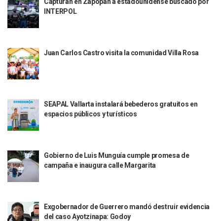
Capturan en Zapopan a estadounidense buscado por
INFONAVIT Ampliará Horario De Atención En Bahía De Ba
INTERPOL
Urrutia Comunica Se Encuentra En Pausa Por Crecimiento
Héctor Santana Anuncia Inspecciones Nocturnas A Motocic
Nayarit, Jalisco Y Otros 6 Estados Suspenden Clases Este 
Juan Carlos Castro visita la comunidad Villa Rosa
Puerto Vallarta Suspende La Recolección De La Basura Est
Reporte Preliminar De Afectaciones, Según El Gobierno Mun
Canaco Servytur Puerto Vallarta Pide Evitar La Rapiña En N
Localizan 19 Vehículos Calcinados En Bahía De Banderas 
Reportan Al Menos 60 Negocios Incendiados En Puerto Vall
SEAPAL Vallarta instalará bebederos gratuitos en
Coparmex Pide Reforzar Seguridad Tras Jornada De Violenci
espacios públicos y turísticos
Sin Daños A La Infraestructura Del Aeropuerto De Vallarta,
Estados Unidos Pide A Sus Ciudadanos Resguardarse Si Est
Gobierno De México Confirma Muerte De “El Mencho” Tras 
Evacúan Aeropuerto De Puerto Vallarta Y Air Canada Cance
Gobierno de Luis Munguía cumple promesa de
Gobierno De Vallarta Pide No Salir De Casa Y No Abrir Neg
campaña e inaugura calle Margarita
Reportan Captura Y Muerte De “El Mencho” En Medio De Op
Enfrentamientos Y Narcobloqueos Son Por Operativo En Ta
Narcobloqueos Causan Pánico Y Tensión En Puerto Vallart
Justicia Penal-Oral Sigue Rezagada A 10 Años De La Entrada
Exgobernador de Guerrero mandó destruir evidencia
del caso Ayotzinapa: Godoy
Polvo, Ruido, Máquinas… Así Las Obras Inconclusas En El 