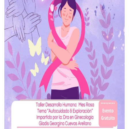
Colectivos Piden A Lemus Más Ministerios Públicos Para Pu
Avenida Federación En Puerto Vallarta Registra 80% De A
Caída De “El Mencho” Elevó Percepción De Inseguridad En 
Mercado Vallarta Incluye Reúne A Emprendedores Locales E
Morenistas Imparten Taller En Puerto Vallarta
CEDHJ Señala Violaciones A Derechos De Víctima De Abuso
Ayutla Bajo Investigación Tras Reporte De Posible Cremato
Maleza Crece En Camellones De La Principal Avenida Turíst
Lluvias E Inundaciones No Detienen El Transporte Público E
Bruno Blancas Reúne A Especialistas Para Analizar La Cons
Entregan Aparato Auditivo A Don Juan Ramírez En Puerto Va
Juan Carlos Castro Realiza Asamblea Informativa En La Colo
Huracán En Formación Podría Generar Oleaje Elevado En L
Viajar A Puerto Vallarta Este Verano Puede Costar Hasta 2
Buscan Reducir Riesgos Por Cocodrilos En Playas De Puerto
Plantean “Ley Don Juanito” Al Diputado Federal Bruno Blan
Vecinos De La Playita Reciben A Juan Carlos Castro
Asesinan En Oaxaca Al Periodista Francisco Alejandro Leyv
Detienen A Cuatro Hombres Armados En Bucerías; Asegur
Yussara Canales Pide Transparencia Sobre Nuevo Vertedero