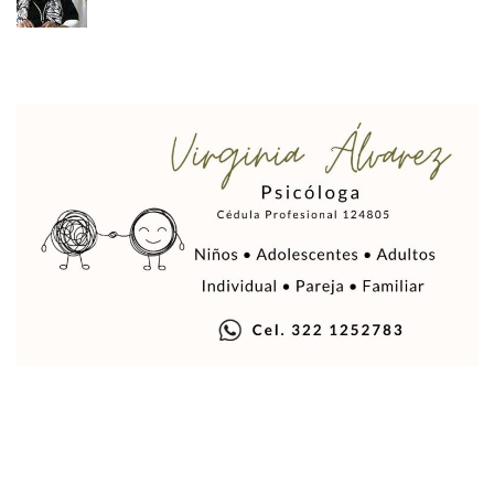
Decomisan 4 Toneladas De Droga En Aguas De Manzanillo,
Incendio En Taller De Vehículos Pesados En San Juan De Lo
Congreso Médico En Puerto Vallarta Dejará Beneficios Soc
Estados Unidos Detecta Red Ilícita De Tiempos Compartid
Mueren 8 Personas De Bahía De Banderas En Operativo Na
Personas Therian Convocan A Mega Convivio En Guadalaja
Unirse Vallarta: Horario De Atención De Oficina De Búsq
Localizan Y Liberan A Cuatro Personas Que Permanecían I
Ola De Calor Alcanzará Su Máximo Este Jueves En Jalisco,
Macro Desfogue De Tuberías Dejará Sin Agua A 150 Colonia
Sigue El Programa De Bacheo En Puerto Vallarta
Localizan A Menor Extraviada En La Nueva Central De Aut
Alumnos De “La Pesquera” Se Intoxican Tras Consumir Clo
Bruno Blancas Destaca Avances Legislativos Aprobados En
¡Qué Horror! Buscan Posible Fosa Clandestina En El Patio D
Melissa Madero Denuncia Despido De Su Personal Por Pres
Puerto Vallarta Presente En El Anuncio Del Plan Integral D
Miércoles De Ceniza: ¿Qué Significa La Cruz Que Se Pone E
Quiso Matar A Un Anciano Con Parkinson En Puerto Vallart
¡El Pitillal Vive Su Primera Feria Del Libro!