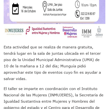
Adultos Mayores De Ixtapa Tendrán Una “Casa De Día” Re
Mujeres Recorren Calles De Ixtapa Para Identificar Proble
Bruno Blancas Convoca A Mesa De Análisis Para La Conserv
CUCosta E IMSS Nayarit Avanzan En Acuerdos Para Ampliar
Videos De Presunto Convoy Armado Desatan Operativo En 
Playa Las Cocinas: Retiran Concesión Y Anuncian Plan De 
Dr. Álvarez Zayas Dirige Plan De Salud Animal Y Prevenció
Por Desaparición Forzada, Expolicías De Nayarit Enfrentar
“El Mayo” Zambada Es Condenado A Morir En Prisión En E
Esta actividad que se realiza de manera gratuita,
Orgullo Vallartense: Zhoemí Luévanos Competirá En El P
tendrá lugar en la sala de juntas ubicada en el tercer
Brigada Forense Brindará Atención A Familias De Persona
piso de la Unidad Municipal Administrativa (UMA) de
Vecinos De Vallarta 500 Exponen Queja De Vialidades A Ju
Pelea De Extranjera Durante Función De “La Odisea” En Puer
10 de la mañana a 12 del día; Munguía pidió
Joven Esgrimista De Puerto Vallarta Asegura Lugar En El 
aprovechar este tipo de eventos cuyo fin es ayudar a
Llegan Camiones “oruga” A Puerto Vallarta Con Capacidad
salvar vidas.
Coordinan Operativo Para Las Tradicionales Paseadas 202
Monzón Mexicano Causará Lluvias Muy Fuertes En Jalisco 
El taller se imparte en coordinación con el Instituto
Acusado De Homicidio En El Tuito Permanecerá Un Año En 
Nacional de las Mujeres (INMUJERES), la Secretaría de
Descartan Riesgo De Tsunami Para Puerto Vallarta Tras Sis
Igualdad Sustantiva entre Mujeres y Hombres del
Donald Trump Asistirá A La Final Del Mundial 2026 Entre E
gobierno del estado y el Centro para el Desarrollo de
Retiran 10 Toneladas De Macroalga En Playa De Guayabito